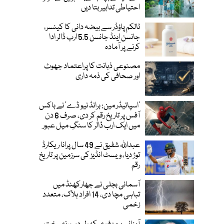
احتیاطی تدابیر بتا دیں
ٹالکم پاؤڈر سے بیضہ دانی کا کینسر،
جانسن اینڈ جانسن 5.5 ارب ڈالر ادا
کرنے پر آمادہ
مصنوعی ذہانت کا پراعتماد جھوٹ
اور صحافی کی ذمہ داری
’اسپائیڈر مین: برانڈ نیو ڈے‘ نے باکس
آفس پر تاریخ رقم کر دی، صرف 6 دن
میں ایک ارب ڈالر کا سنگِ میل عبور
عبداللہ شفیق نے 49 سال پرانا ریکارڈ
توڑ دیا، ویسٹ انڈیز کی سرزمین پر تاریخ
رقم
آسمانی بجلی نے جھارکھنڈ میں
تباہی مچا دی، 14 افراد ہلاک، متعدد
زخمی