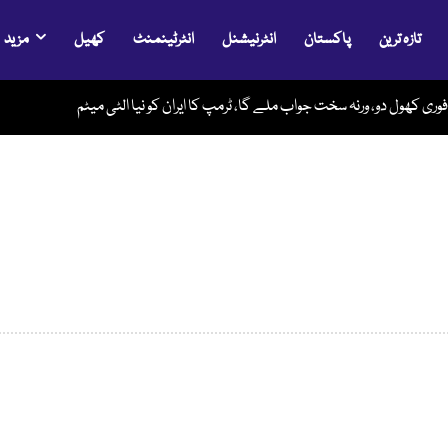
تازہ ترین
پاکستان
انٹرنیشنل
انٹرٹینمنٹ
کھیل
مزید
 فوری کھول دو، ورنہ سخت جواب ملے گا، ٹرمپ کا ایران کو نیا الٹی میٹم