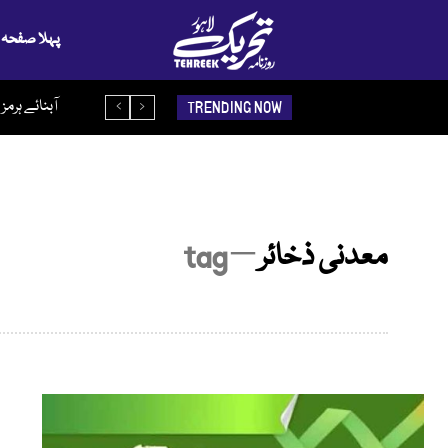
پہلا صفحہ
آبنائے ہرمز
TRENDING NOW
معدنی ذخائر
─ tag