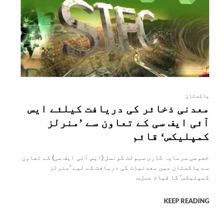
پاکستان
معدنی ذخائر کی دریافت کیلئے ایس
آئی ایف سی کے تعاون سے ’منرلز
کمپلیکس‘ قائم
خصوصی سرمایہ کاری سہولت کونسل (ایس آئی ایف سی) کے تعاون
سے پاکستان میں معدنیات کی دریافت کے لیے ’منرلز
کمپلیکس‘ کا قیام عمل...
KEEP READING