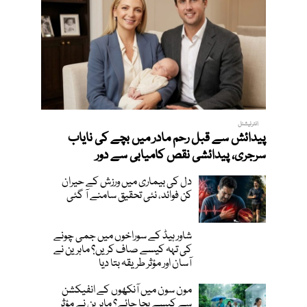
انٹرنیشنل
پیدائش سے قبل رحم مادر میں بچے کی نایاب
سرجری، پیدائشی نقص کامیابی سے دور
دل کی بیماری میں ورزش کے حیران
کن فوائد، نئی تحقیق سامنے آ گئی
شاور ہیڈ کے سوراخوں میں جمی چونے
کی تہہ کیسے صاف کریں؟ ماہرین نے
آسان اور مؤثر طریقہ بتا دیا
مون سون میں آنکھوں کے انفیکشن
سے کیسے بچا جائے؟ ماہرین نے مؤثر