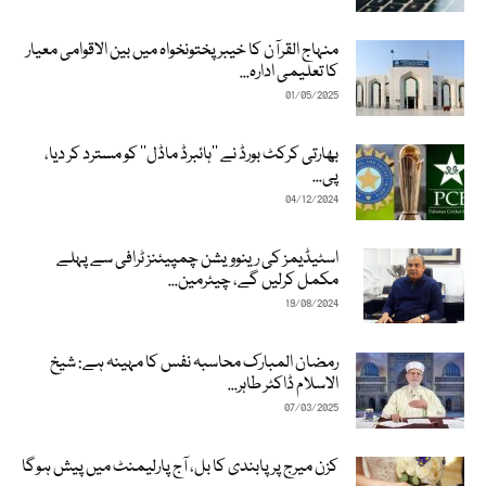
منہاج القرآن کا خیبرپختونخواہ میں بین الاقوامی معیار
کا تعلیمی ادارہ...
01/05/2025
بھارتی کرکٹ بورڈ نے ’’ہائبرڈ ماڈل‘‘ کو مسترد کر دیا،
پی...
04/12/2024
اسٹیڈیمز کی رینوویشن چمپیئنز ٹرافی سے پہلے
مکمل کرلیں گے، چیئرمین...
19/08/2024
رمضان المبارک محاسبہ نفس کا مہینہ ہے: شیخ
الاسلام ڈاکٹر طاہر...
07/03/2025
کزن میرج پر پابندی کا بل، آج پارلیمنٹ میں پیش ہوگا