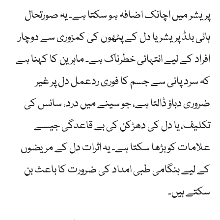
پریشر میں اچانک اضافہ ہو سکتا ہے۔ یہ صورتحال
ہائی بلڈ پریشر یا دل کے پٹھوں کی کمزوری سے دوچار
افراد کے لیے انتہائی خطرناک ہے۔ ماہرین کا کہنا ہے
کہ سرد پانی سے جسم کا فوری ردعمل دل پر غیر
ضروری دباؤ ڈالتا ہے، جو سینے میں درد، سانس کی
تکلیف، یا دل کی دھڑکن کی بے قاعدگی جیسے
علامات کو بڑھا سکتا ہے۔ یہ اثرات دل کے مریضوں
کے لیے ہنگامی طبی امداد کی ضرورت کا باعث بن
سکتے ہیں۔