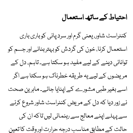
احتیاط کے ساتھ استعمال
کنٹراسٹ شاور، یعنی گرم اور سرد پانی کو باری باری
استعمال کرنا، خون کی گردش کو بہتر بنانے اور جسم کو
توانائی دینے کے لیے مفید ہو سکتا ہے۔ تاہم، دل کے
مریضوں کے لیے یہ طریقہ خطرناک ہو سکتا ہے اگر
اسے بغیر طبی مشورے کے اپنایا جائے۔ ماہرین صحت
نے زور دیا کہ دل کے مریض کنٹراسٹ شاور شروع کرنے
سے پہلے اپنے معالج سے رہنمائی لیں تاکہ ان کی
حالت کے مطابق مناسب درجہ حرارت اور وقت کا تعین