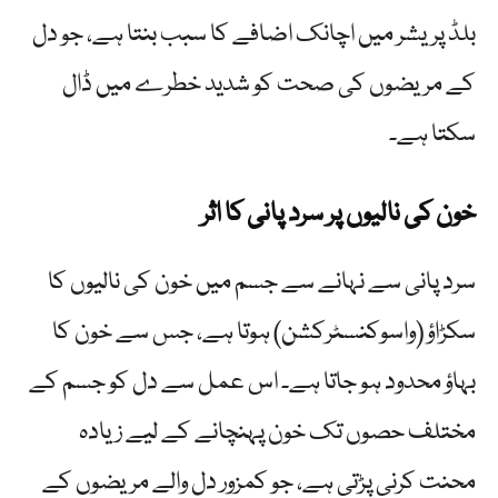
بلڈ پریشر میں اچانک اضافے کا سبب بنتا ہے، جو دل
کے مریضوں کی صحت کو شدید خطرے میں ڈال
سکتا ہے۔
خون کی نالیوں پر سرد پانی کا اثر
سرد پانی سے نہانے سے جسم میں خون کی نالیوں کا
سکڑاؤ (واسوکنسٹرکشن) ہوتا ہے، جس سے خون کا
بہاؤ محدود ہو جاتا ہے۔ اس عمل سے دل کو جسم کے
مختلف حصوں تک خون پہنچانے کے لیے زیادہ
محنت کرنی پڑتی ہے، جو کمزور دل والے مریضوں کے