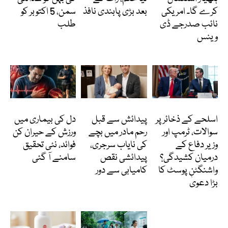
کرے گا۔ امریکی
بعد بڑی پابندی نافذ
سمن، 5 اکتوبر کو
نائب صدرجے ڈی
طلب
وینس
انٹرنیشنل
انٹرنیشنل
Featured
اسلحے کے ذخائر پر
پیدائش سے قبل
دل کی بیماری میں
سوالات، ٹرمپ اور
رحم مادر میں بچے
ورزش کے حیران کن
وزیر دفاع کے
کی نایاب سرجری،
فوائد، نئی تحقیق
درمیان کشیدگی؟
پیدائشی نقص
سامنے آ گئی
واشنگٹن پوسٹ کا
کامیابی سے دور
بڑا دعویٰ