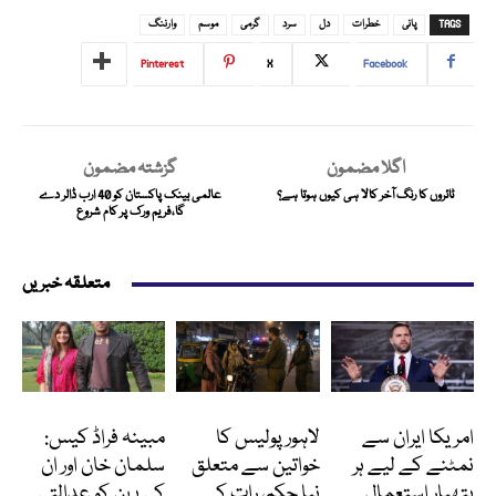
TAGS
پانی
خطرات
دل
سرد
گرمی
موسم
وارننگ
Pinterest
X
Facebook
اگلا مضمون
گزشتہ مضمون
ٹائروں کا رنگ آخر کالا ہی کیوں ہوتا ہے؟
عالمی بینک پاکستان کو 40 ارب ڈالر دے
گا،فریم ورک پر کام شروع
متعلقہ خبریں
انٹرنیشنل
پاکستان
انٹرٹینمنٹ
امریکا ایران سے
لاہور پولیس کا
مبینہ فراڈ کیس:
نمٹنے کے لیے ہر
خواتین سے متعلق
سلمان خان اور ان
ہتھیار استعمال
نیا حکم، رات کے
کی بہن کو عدالتی