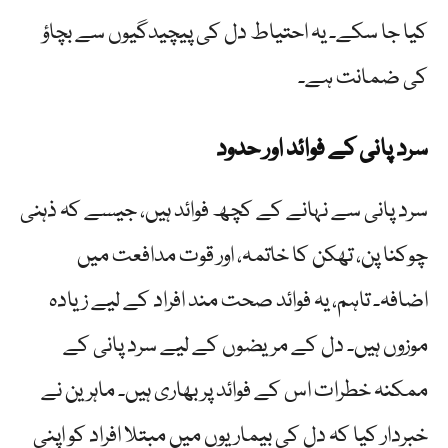
کیا جا سکے۔ یہ احتیاط دل کی پیچیدگیوں سے بچاؤ
کی ضمانت ہے۔
سرد پانی کے فوائد اور حدود
سرد پانی سے نہانے کے کچھ فوائد ہیں، جیسے کہ ذہنی
چوکنا پن، تھکن کا خاتمہ، اور قوت مدافعت میں
اضافہ۔ تاہم، یہ فوائد صحت مند افراد کے لیے زیادہ
موزوں ہیں۔ دل کے مریضوں کے لیے سرد پانی کے
ممکنہ خطرات اس کے فوائد پر بھاری ہیں۔ ماہرین نے
خبردار کیا کہ دل کی بیماریوں میں مبتلا افراد کو اپنی