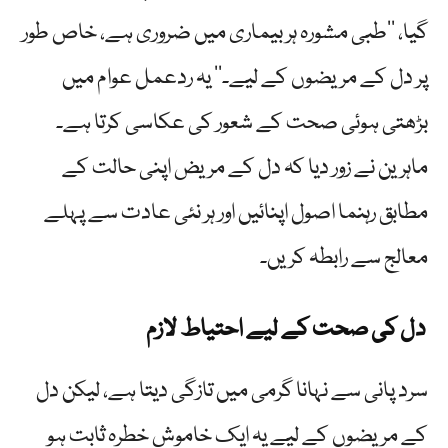
گیا، ’’طبی مشورہ ہر بیماری میں ضروری ہے، خاص طور
پر دل کے مریضوں کے لیے۔‘‘ یہ ردعمل عوام میں
بڑھتی ہوئی صحت کے شعور کی عکاسی کرتا ہے۔
ماہرین نے زور دیا کہ دل کے مریض اپنی حالت کے
مطابق رہنما اصول اپنائیں اور ہر نئی عادت سے پہلے
معالج سے رابطہ کریں۔
دل کی صحت کے لیے احتیاط لازم
سرد پانی سے نہانا گرمی میں تازگی دیتا ہے، لیکن دل
کے مریضوں کے لیے یہ ایک خاموش خطرہ ثابت ہو