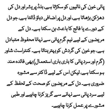
پانی خون کی نالیوں کو سکڑتا ہے، بلڈ پریشر اور دل کی
دھڑکن بڑھاتا ہے، اور دل پر اضافی دباؤ ڈالتا ہے، جو دل
کے دورے یا فالج کا باعث بن سکتا ہے۔ دل کے
مریضوں کے لیے نیم گرم پانی سے نہانا محفوظ متبادل
ہے، جو خون کی گردش کو بہتر بناتا ہے۔ کنٹراسٹ شاور
(گرم اور سرد پانی کا باری باری استعمال) بھی فائدہ مند
ہو سکتا ہے، لیکن اس کے لیے ڈاکٹر سے مشورہ
ضروری ہے۔ دل کے مریضوں کو صحت کے تحفظ کے
لیے سرد پانی سے نہانے سے گریز کرنا چاہیے اور طبی
مشورے پر عمل کرنا چاہیے۔