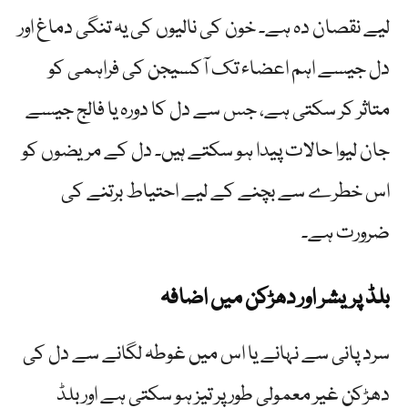
لیے نقصان دہ ہے۔ خون کی نالیوں کی یہ تنگی دماغ اور
دل جیسے اہم اعضاء تک آکسیجن کی فراہمی کو
متاثر کر سکتی ہے، جس سے دل کا دورہ یا فالج جیسے
جان لیوا حالات پیدا ہو سکتے ہیں۔ دل کے مریضوں کو
اس خطرے سے بچنے کے لیے احتیاط برتنے کی
ضرورت ہے۔
بلڈ پریشر اور دھڑکن میں اضافہ
سرد پانی سے نہانے یا اس میں غوطہ لگانے سے دل کی
دھڑکن غیر معمولی طور پر تیز ہو سکتی ہے اور بلڈ