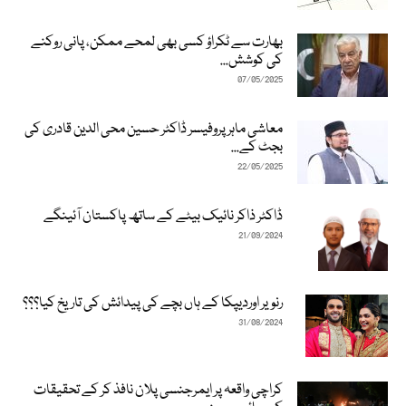
بھارت سے ٹکراؤ کسی بھی لمحے ممکن، پانی روکنے
کی کوشش...
07/05/2025
معاشی ماہر پروفیسر ڈاکٹر حسین محی الدین قادری کی
بجٹ کے...
22/05/2025
ڈاکٹر ذاکر نائیک بیٹے کے ساتھ پاکستان آئینگے
21/09/2024
رنویر اوردیپکا کے ہاں بچے کی پیدائش کی تاریخ کیا؟؟؟
31/08/2024
کراچی واقعہ پر ایمرجنسی پلان نافذ کر کے تحقیقات