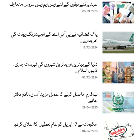
عید پر نئے نوٹوں کے لئے ایس ایم ایس سروس متعارف
20/03/2025
پاک فضائیہ نے پی آئی اے کے انجینئرنگ یونٹ کی
خریداری...
10/12/2024
دنیا کے بہترین اور بدترین شہروں کی فہرست جاری،
لاہور، اسلام...
03/12/2024
ب فارم حاصل کرنے کا عمل مزید آسان، نادرا دفتر
جانے...
21/04/2025
حکومت نے 17 اپریل کو عام تعطیل کا اعلان کر دیا
16/04/2025