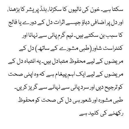
سکتا ہے۔ خون کی نالیوں کا سکڑنا، بلڈ پریشر کا بڑھنا،
اور دل پر اضافی دباؤ جیسے اثرات دل کے دورے یا فالج
کا سبب بن سکتے ہیں۔ نیم گرم پانی سے نہانا اور
کنٹراسٹ شاور (طبی مشورے کے ساتھ) دل کے
مریضوں کے لیے محفوظ متبادل ہیں۔ یہ انتباہ دل کے
مریضوں کے لیے ایک اہم پیغام ہے کہ وہ اپنی صحت
کو ترجیح دیں اور سرد پانی سے نہانے سے گریز کریں۔
طبی مشورہ اور شعور ہی دل کی صحت کو محفوظ
رکھنے کی کلید ہے