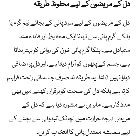
دل کے مریضوں کے لیے محفوظ طریقہ
دل کے مریضوں کے لیے سرد پانی کے بجائے نیم گرم یا
ہلکے گرم پانی سے نہانا ایک محفوظ اور فائدہ مند
متبادل ہے۔ ہلکا گرم پانی خون کی روانی کو بہتر بناتا
ہے، جسم کے پٹھوں کو آرام دیتا ہے، اور دل پر اضافی
دباؤ نہیں ڈالتا۔ یہ طریقہ نہ صرف جسمانی راحت فراہم
کرتا ہے بلکہ دل کی صحت کو برقرار رکھنے میں بھی
مددگار ہے۔ ماہرین نے مشورہ دیا ہے کہ دل کے
مریض درجہ حرارت میں اچانک تبدیلی سے بچنے کے
لیے ہمیشہ معتدل پانی کا انتخاب کریں۔