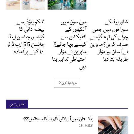
دلچسپ و عجیب
Featured
انٹرنیشنل
شاور ہیڈ کے
مون سون میں
ٹالکم پاؤڈر سے
سوراخوں میں جمی
آنکھوں کے
بیضہ دانی کا
چونے کی تہہ کیسے
انفیکشن سے
کینسر، جانسن اینڈ
صاف کریں؟ ماہرین
کیسے بچا جائے؟
جانسن 5.5 ارب ڈالر
نے آسان اور مؤثر
ماہرین نے مؤثر
ادا کرنے پر آمادہ
طریقہ بتا دیا
احتیاطی تدابیر بتا
دیں
مزید لوڈ کریں
مقبول ترین
پاکستان میں آن لائن کاروبار کا مستقبل؟؟؟
28/11/2024