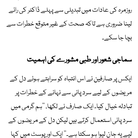
روزمرہ کی عادات میں تبدیلی سے پہلے ڈاکٹر کی رائے
لینا ضروری ہے تاکہ صحت کے غیر متوقع خطرات سے
بچا جا سکے۔
سماجی شعور اور طبی مشورے کی اہمیت
ایکس پر صارفین نے اس انتباہ کو سراہتے ہوئے دل کے
مریضوں کے لیے سرد پانی سے نہانے کے خطرات پر
تبادلہ خیال کیا۔ ایک صارف نے لکھا، ’’ہم گرمی میں
سرد پانی استعمال کرتے ہیں لیکن دل کے مریضوں کے
لیے یہ جان لیوا ہو سکتا ہے۔‘‘ ایک اور پوسٹ میں کہا