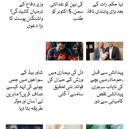
نیا حکم، رات کے
کی بہن کو عدالتی
وزیر دفاع کے
بعد بڑی پابندی نافذ
سمن، 5 اکتوبر کو
درمیان کشیدگی؟
طلب
واشنگٹن پوسٹ کا
بڑا دعویٰ
انٹرنیشنل
Featured
دلچسپ و عجیب
پیدائش سے قبل
دل کی بیماری میں
شاور ہیڈ کے
رحم مادر میں بچے
ورزش کے حیران کن
سوراخوں میں جمی
کی نایاب سرجری،
فوائد، نئی تحقیق
چونے کی تہہ کیسے
پیدائشی نقص
سامنے آ گئی
صاف کریں؟ ماہرین
کامیابی سے دور
نے آسان اور مؤثر
طریقہ بتا دیا