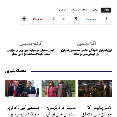
TAGS
بارشیں
محکمہ موسمیات
ہیٹ ویو
Pinterest
X
Facebook
اگلا مضمون
گزشتہ مضمون
ایران اسرائیل کشیدگی ،عالمی منڈی میں خام تیل
قومی اسمبلی اور سینیٹ میں ایران پر اسرائیلی
کی قیمتوں میں بڑااضافہ
حملے کیخلاف متفقہ قراردادیں منظور
متعلقہ خبریں
پاکستان
انٹرٹینمنٹ
انٹرنیشنل
لاہور پولیس کا
مبینہ فراڈ کیس:
اسلحے کے ذخائر پر
خواتین سے متعلق
سلمان خان اور ان
سوالات، ٹرمپ اور