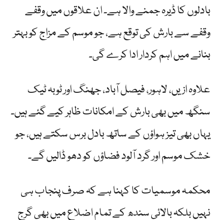
بادلوں کا ڈیرہ جمنے والا ہے۔ ان علاقوں میں وقفے
وقفے سے بارش کی توقع ہے، جو موسم کے مزاج کو بہتر
بنانے میں اہم کردار ادا کرے گی۔
علاوہ ازیں، لاہور، فیصل آباد، جھنگ اور ٹوبہ ٹیک
سنگھ میں بھی بارش کے امکانات ظاہر کیے گئے ہیں۔
یہاں بھی تیز ہواؤں کے ساتھ بادل برس سکتے ہیں، جو
خشک موسم اور گرد آلود فضاؤں کو دھو ڈالیں گے۔
محکمہ موسمیات کا کہنا ہے کہ صرف پنجاب ہی
نہیں بلکہ بالائی سندھ کے تمام اضلاع میں بھی گرج