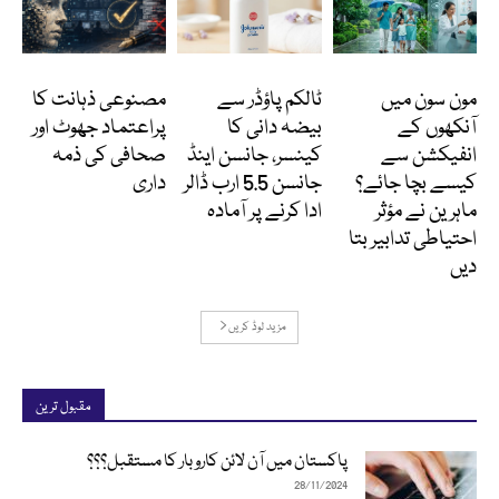
Featured
انٹرنیشنل
کالمز
مون سون میں
ٹالکم پاؤڈر سے
مصنوعی ذہانت کا
آنکھوں کے
بیضہ دانی کا
پراعتماد جھوٹ اور
انفیکشن سے
کینسر، جانسن اینڈ
صحافی کی ذمہ
کیسے بچا جائے؟
جانسن 5.5 ارب ڈالر
داری
ماہرین نے مؤثر
ادا کرنے پر آمادہ
احتیاطی تدابیر بتا
دیں
مزید لوڈ کریں
مقبول ترین
پاکستان میں آن لائن کاروبار کا مستقبل؟؟؟
28/11/2024