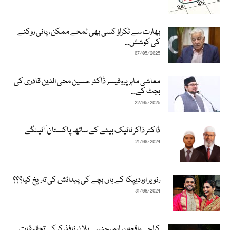
بھارت سے ٹکراؤ کسی بھی لمحے ممکن، پانی روکنے
کی کوشش...
07/05/2025
معاشی ماہر پروفیسر ڈاکٹر حسین محی الدین قادری کی
بجٹ کے...
22/05/2025
ڈاکٹر ذاکر نائیک بیٹے کے ساتھ پاکستان آئینگے
21/09/2024
رنویر اوردیپکا کے ہاں بچے کی پیدائش کی تاریخ کیا؟؟؟
31/08/2024
کراچی واقعہ پر ایمرجنسی پلان نافذ کر کے تحقیقات