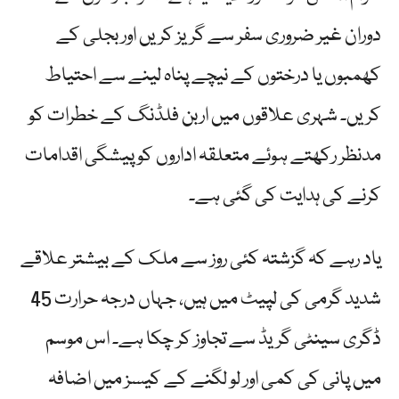
دوران غیر ضروری سفر سے گریز کریں اور بجلی کے
کھمبوں یا درختوں کے نیچے پناہ لینے سے احتیاط
کریں۔ شہری علاقوں میں اربن فلڈنگ کے خطرات کو
مدنظر رکھتے ہوئے متعلقہ اداروں کو پیشگی اقدامات
کرنے کی ہدایت کی گئی ہے۔
یاد رہے کہ گزشتہ کئی روز سے ملک کے بیشتر علاقے
شدید گرمی کی لپیٹ میں ہیں، جہاں درجہ حرارت 45
ڈگری سینٹی گریڈ سے تجاوز کر چکا ہے۔ اس موسم
میں پانی کی کمی اور لو لگنے کے کیسز میں اضافہ