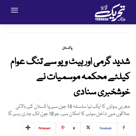
پاکستان
شدید گرمی اور ہیٹ ویو سے تنگ عوام
کیلئے محکمہ موسمیات نے
خوشخبری سنادی
مغربی ہواؤں کا ایک نیا سلسلہ 14 جون سے پاکستان کے بالائی
علاقوں میں داخل ہونے کا امکان ہے، جو 16 جون تک جاری رہے گا
Pinterest
X
Facebook