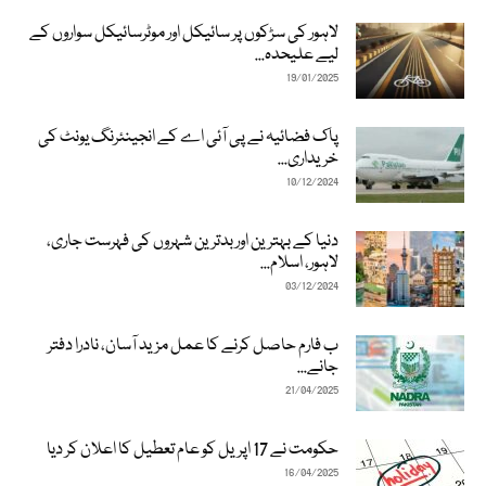
لاہور کی سڑکوں پر سائیکل اور موٹرسائیکل سواروں کے
لیے علیحدہ...
19/01/2025
پاک فضائیہ نے پی آئی اے کے انجینئرنگ یونٹ کی
خریداری...
10/12/2024
دنیا کے بہترین اور بدترین شہروں کی فہرست جاری،
لاہور، اسلام...
03/12/2024
ب فارم حاصل کرنے کا عمل مزید آسان، نادرا دفتر
جانے...
21/04/2025
حکومت نے 17 اپریل کو عام تعطیل کا اعلان کر دیا
16/04/2025