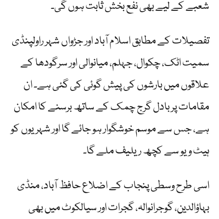
شعبے کے لیے بھی نفع بخش ثابت ہوں گی۔
تفصیلات کے مطابق اسلام آباد اور جڑواں شہر راولپنڈی
سمیت اٹک، چکوال، جہلم، میانوالی اور سرگودھا کے
علاقوں میں بارشوں کی پیش گوئی کی گئی ہے۔ ان
مقامات پر بادل گرج چمک کے ساتھ برسنے کا امکان
ہے، جس سے موسم خوشگوار ہو جائے گا اور شہریوں کو
ہیٹ ویو سے کچھ ریلیف ملے گا۔
اسی طرح وسطی پنجاب کے اضلاع حافظ آباد، منڈی
بہاؤالدین، گوجرانوالہ، گجرات اور سیالکوٹ میں بھی