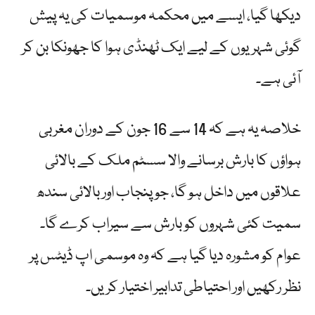
دیکھا گیا، ایسے میں محکمہ موسمیات کی یہ پیش
گوئی شہریوں کے لیے ایک ٹھنڈی ہوا کا جھونکا بن کر
آئی ہے۔
خلاصہ یہ ہے کہ 14 سے 16 جون کے دوران مغربی
ہواؤں کا بارش برسانے والا سسٹم ملک کے بالائی
علاقوں میں داخل ہو گا، جو پنجاب اور بالائی سندھ
سمیت کئی شہروں کو بارش سے سیراب کرے گا۔
عوام کو مشورہ دیا گیا ہے کہ وہ موسمی اپ ڈیٹس پر
نظر رکھیں اور احتیاطی تدابیر اختیار کریں۔