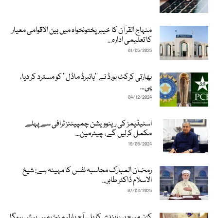
منہاج القرآن کا خیبرپختونخواہ میں بین الاقوامی معیار
کا تعلیمی ادارہ...
01/05/2025
بھارتی کرکٹ بورڈ نے ’’ہائبرڈ ماڈل‘‘ کو مسترد کر دیا،
پی...
04/12/2024
اسٹیڈیمز کی رینوویشن چمپیئنز ٹرافی سے پہلے
مکمل کرلیں گے، چیئرمین...
19/08/2024
رمضان المبارک محاسبہ نفس کا مہینہ ہے: شیخ
الاسلام ڈاکٹر طاہر...
07/03/2025
کزن میرج پر پابندی کا بل، آج پارلیمنٹ میں پیش ہوگا