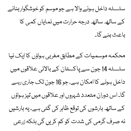
سلسلہ داخل ہونے والا ہے جو موسم کو خوشگوار بنانے
کے ساتھ ساتھ درجہ حرارت میں نمایاں کمی کا
باعث بنے گا۔
محکمہ موسمیات کے مطابق مغربی ہواؤں کا ایک نیا
سلسلہ 14 جون سے پاکستان کے بالائی علاقوں میں
داخل ہونے کا امکان ہے، جو 16 جون تک جاری رہے
گا۔ اس دوران متعدد شہروں اور علاقوں میں تیز ہواؤں
کے ساتھ بارشوں کی توقع ظاہر کی گئی ہے۔ یہ بارشیں
نہ صرف گرمی کی شدت کو کم کریں گی بلکہ زرعی