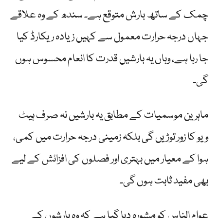
چمک کے ساتھ بارش متوقع ہے۔ سندھ کے وہ علاقے
جہاں درجہ حرارت معمول سے کہیں زیادہ ریکارڈ کیا
جا رہا ہے، وہاں یہ بارشیں قدرت کا انعام محسوس ہوں
گی۔
ماہرین موسمیات کے مطابق یہ بارشیں نہ صرف ہیٹ
ویو کا زور توڑیں گی بلکہ زمینی درجہ حرارت میں کمی،
ہوا کے معیار میں بہتری اور فصلوں کی افزائش کے لیے
بھی مفید ثابت ہوں گی۔
عوام الناس کو مشورہ دیا گیا ہے کہ وہ بارشوں کے