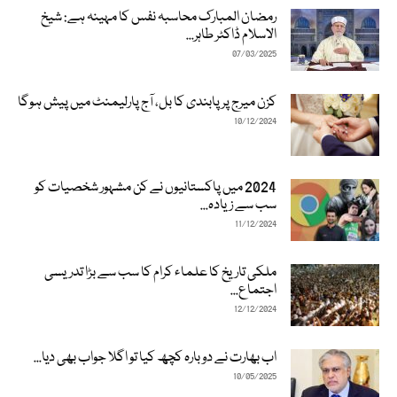
رمضان المبارک محاسبہ نفس کا مہینہ ہے: شیخ
الاسلام ڈاکٹر طاہر...
07/03/2025
کزن میرج پر پابندی کا بل، آج پارلیمنٹ میں پیش ہوگا
10/12/2024
2024 میں پاکستانیوں نے کن مشہور شخصیات کو
سب سے زیادہ...
11/12/2024
ملکی تاریخ کا علماء کرام کا سب سے بڑا تدریسی
اجتماع...
12/12/2024
اب بھارت نے دوبارہ کچھ کیا تو اگلا جواب بھی دیا...
10/05/2025