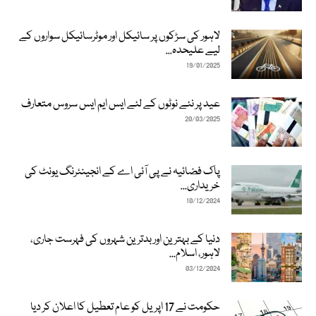
لاہور کی سڑکوں پر سائیکل اور موٹرسائیکل سواروں کے
لیے علیحدہ...
19/01/2025
عید پر نئے نوٹوں کے لئے ایس ایم ایس سروس متعارف
20/03/2025
پاک فضائیہ نے پی آئی اے کے انجینئرنگ یونٹ کی
خریداری...
10/12/2024
دنیا کے بہترین اور بدترین شہروں کی فہرست جاری،
لاہور، اسلام...
03/12/2024
حکومت نے 17 اپریل کو عام تعطیل کا اعلان کر دیا