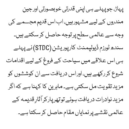
پہاڑ، جو پہلے ہی اپنی قدرتی خوبصورتی اور جین
مندروں کے لیے مشہور ہیں، اب اس قدیم مجسمے کی
وجہ سے عالمی سطح پر توجہ حاصل کر سکتے ہیں۔
سندھ ٹورزم ڈیولپمنٹ کارپوریشن (STDC) نے پہلے
ہی اس علاقے میں سیاحت کے فروغ کے لیے اقدامات
شروع کر رکھے ہیں، اور اس دریافت سے ان کوششوں کو
مزید تقویت مل سکتی ہے۔ ماہرین کا کہنا ہے کہ اگر
مزید نوادرات دریافت ہوئے تو تھرپارکر آثارِ قدیمہ کے
عالمی نقشے پر نمایاں مقام حاصل کر سکتا ہے۔