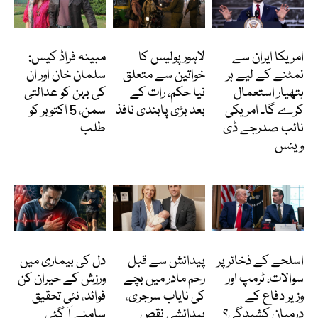
انٹرنیشنل
پاکستان
انٹرٹینمنٹ
امریکا ایران سے
لاہور پولیس کا
مبینہ فراڈ کیس:
نمٹنے کے لیے ہر
خواتین سے متعلق
سلمان خان اور ان
ہتھیار استعمال
نیا حکم، رات کے
کی بہن کو عدالتی
کرے گا۔ امریکی
بعد بڑی پابندی نافذ
سمن، 5 اکتوبر کو
نائب صدرجے ڈی
طلب
وینس
انٹرنیشنل
انٹرنیشنل
Featured
اسلحے کے ذخائر پر
پیدائش سے قبل
دل کی بیماری میں
سوالات، ٹرمپ اور
رحم مادر میں بچے
ورزش کے حیران کن
وزیر دفاع کے
کی نایاب سرجری،
فوائد، نئی تحقیق
درمیان کشیدگی؟
پیدائشی نقص
سامنے آ گئی