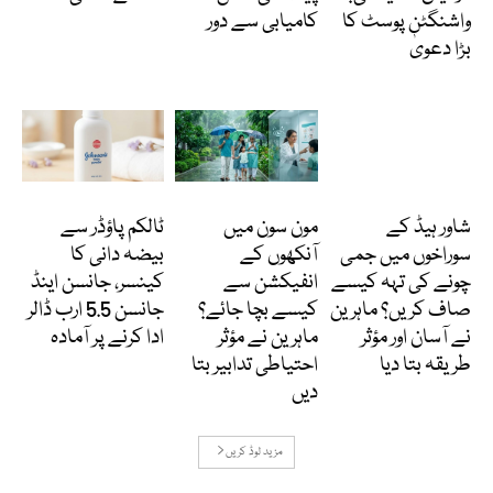
واشنگٹن پوسٹ کا
کامیابی سے دور
بڑا دعویٰ
دلچسپ و عجیب
Featured
انٹرنیشنل
شاور ہیڈ کے
مون سون میں
ٹالکم پاؤڈر سے
سوراخوں میں جمی
آنکھوں کے
بیضہ دانی کا
چونے کی تہہ کیسے
انفیکشن سے
کینسر، جانسن اینڈ
صاف کریں؟ ماہرین
کیسے بچا جائے؟
جانسن 5.5 ارب ڈالر
نے آسان اور مؤثر
ماہرین نے مؤثر
ادا کرنے پر آمادہ
طریقہ بتا دیا
احتیاطی تدابیر بتا
دیں
مزید لوڈ کریں