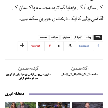
کے ساتھ آگے بڑھایا گیا تو یہ مجسمہ پاکستان کے
ثقافتی ورثے کا ایک درخشاں جوہر بن سکتا ہے۔
TAGS
پہاڑی
تھرپارکر
حیران کن
دریافت
مجسمہ
Pinterest
X
Facebook
اگلا مضمون
گزشتہ مضمون
سانحہ ماڈل ٹائون، ناانصافی کے 11 سال
سانپوں سے بچنے کیلئے ان خوشبوئوں کو گھروں
سے فوری ختم کر دیں
متعلقہ خبریں