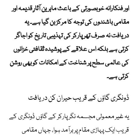
اور فنکارانہ خوبصورتی کے باعث ماہرین آثارِ قدیمہ اور
مقامی باشندوں کی توجہ کا مرکز بن گیا ہے۔ یہ
دریافت نہ صرف تھرپارکر کی تہذیبی تاریخ کو اجاگر
کرتی ہے بلکہ اس علاقے کے پوشیدہ ثقافتی خزانوں
کی عالمی سطح پر شناخت کے امکانات کو بھی روشن
کرتی ہے۔
ڈونگری گاؤں کے قریب حیران کن دریافت
یہ غیر معمولی مجسمہ نگرپارکر کے گاؤں ڈونگری کے
قریب ایک پہاڑی مقام پر برآمد ہوا، جہاں مقامی