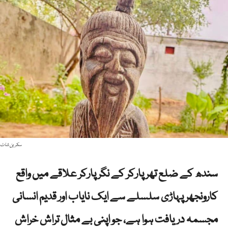
سکرین شاٹ
سندھ کے ضلع تھرپارکر کے نگرپارکر علاقے میں واقع
کارونجھر پہاڑی سلسلے سے ایک نایاب اور قدیم انسانی
مجسمہ دریافت ہوا ہے، جو اپنی بے مثال تراش خراش