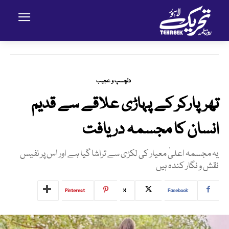
دلچسپ و عجیب
تھرپارکر کے پہاڑی علاقے سے قدیم
انسان کا مجسمہ دریافت
یہ مجسمہ اعلیٰ معیار کی لکڑی سے تراشا گیا ہے اور اس پر نفیس
نقش و نگار کندہ ہیں
Pinterest
X
Facebook