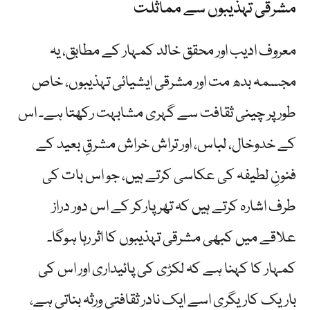
مشرقی تہذیبوں سے مماثلت
معروف ادیب اور محقق خالد کمہار کے مطابق، یہ
مجسمہ بدھ مت اور مشرقی ایشیائی تہذیبوں، خاص
طور پر چینی ثقافت سے گہری مشابہت رکھتا ہے۔ اس
کے خدوخال، لباس، اور تراش خراش مشرقِ بعید کے
فنونِ لطیفہ کی عکاسی کرتے ہیں، جو اس بات کی
طرف اشارہ کرتے ہیں کہ تھرپارکر کے اس دور دراز
علاقے میں کبھی مشرقی تہذیبوں کا اثر رہا ہوگا۔
کمہار کا کہنا ہے کہ لکڑی کی پائیداری اور اس کی
باریک کاریگری اسے ایک نادر ثقافتی ورثہ بناتی ہے،