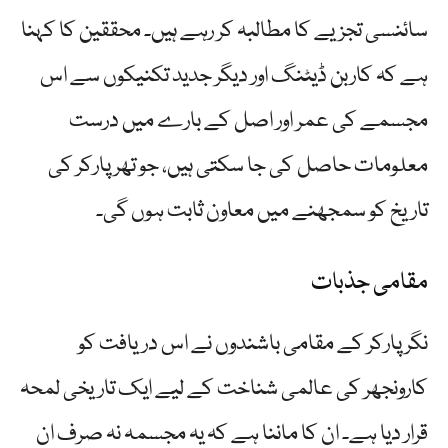
سائنسی تجزیے کا مطالبہ کر رہے ہیں۔ محققین کا کہنا
ہے کہ کاربن ڈیٹنگ اور دیگر جدید تکنیکوں سے اس
مجسمے کی عمر اور اصل کے بارے میں درست
معلومات حاصل کی جا سکتی ہیں، جو تھرپارکر کی
تاریخ کو سمجھنے میں معاون ثابت ہوں گی۔
مقامی جذبات
نگرپارکر کے مقامی باشندوں نے اس دریافت کو
کارونجھر کی عالمی شناخت کے لیے ایک تاریخی لمحہ
قرار دیا ہے۔ ان کا ماننا ہے کہ یہ مجسمہ نہ صرف ان