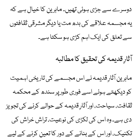
دوسرے سے جڑی ہوئی تھیں۔ ماہرین کا خیال ہے کہ
یہ مجسمہ علاقے کی بدھ مت یا دیگر مشرقی ثقافتوں
سے تعلق کی ایک اہم کڑی ہو سکتا ہے۔
آثارِ قدیمہ کی تحقیق کا مطالبہ
ماہرین آثارِ قدیمہ نے اس مجسمے کی تاریخی اہمیت
کو دیکھتے ہوئے اسے فوری طور پر سندھ کے محکمہ
ثقافت، سیاحت، اور آثارِ قدیمہ کے حوالے کرنے کی تجویز
دی ہے۔ وہ اس کی لکڑی کی نوعیت، تراش خراش کی
تکنیک، اور اس کے بنانے کے دور کا تعین کرنے کے لیے