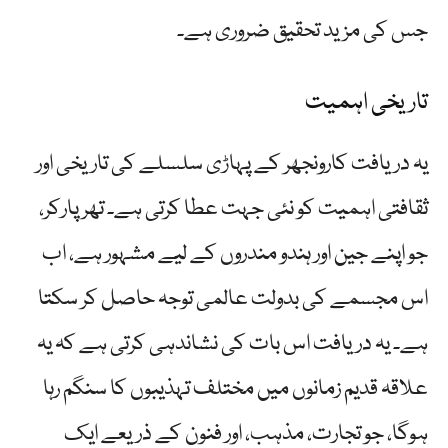
جس کی مزید تحقیق ضروری ہے۔
تاریخی اہمیت
یہ دریافت کارونجھر کے پہاڑی سلسلے کی تاریخی اور
ثقافتی اہمیت کو نئی جہت عطا کرتی ہے۔ تھرپارکر،
جو اپنے جین اور ہندو مندروں کے لیے مشہور ہے، اب
اس مجسمے کی بدولت عالمی توجہ حاصل کر سکتا
ہے۔ یہ دریافت اس بات کی نشاندہی کرتی ہے کہ یہ
علاقہ قدیم زمانوں میں مختلف تہذیبوں کا سنگم رہا
ہوگا، جو تجارت، مذہب، اور فنون کے ذریعے ایک