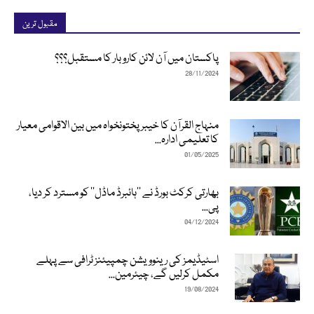
مقبول ترین
پاکستان میں آن لائن کاروبار کا مستقبل؟؟؟
28/11/2024
منہاج القرآن کا خیبرپختونخواہ میں بین الاقوامی معیار
کا تعلیمی ادارہ...
01/05/2025
بھارتی کرکٹ بورڈ نے ’’ہائبرڈ ماڈل‘‘ کو مسترد کر دیا،
پی...
04/12/2024
اسٹیڈیمز کی رینوویشن چمپیئنز ٹرافی سے پہلے
مکمل کرلیں گے، چیئرمین...
19/08/2024