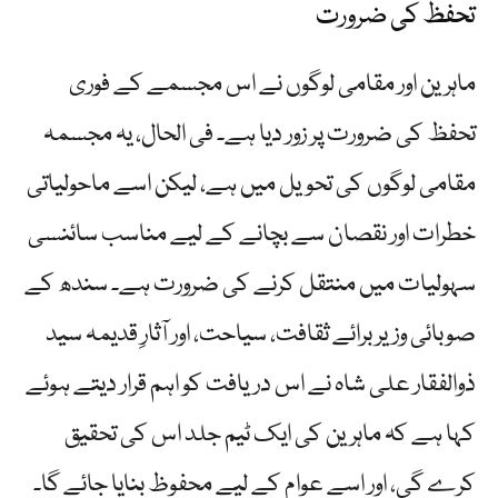
تحفظ کی ضرورت
ماہرین اور مقامی لوگوں نے اس مجسمے کے فوری
تحفظ کی ضرورت پر زور دیا ہے۔ فی الحال، یہ مجسمہ
مقامی لوگوں کی تحویل میں ہے، لیکن اسے ماحولیاتی
خطرات اور نقصان سے بچانے کے لیے مناسب سائنسی
سہولیات میں منتقل کرنے کی ضرورت ہے۔ سندھ کے
صوبائی وزیر برائے ثقافت، سیاحت، اور آثارِ قدیمہ سید
ذوالفقار علی شاہ نے اس دریافت کو اہم قرار دیتے ہوئے
کہا ہے کہ ماہرین کی ایک ٹیم جلد اس کی تحقیق
کرے گی، اور اسے عوام کے لیے محفوظ بنایا جائے گا۔