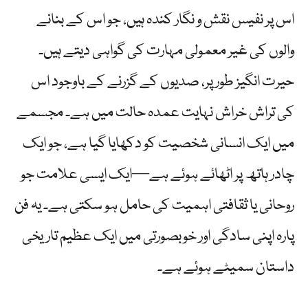
اس پر نفیس نقش و نگار کندہ ہیں، جو اس کے بنانے
والوں کی غیر معمولی مہارت کی گواہی دیتے ہیں۔
حیرت انگیز طور پر، صدیوں کے گزرنے کے باوجود اس
کی تراش خراش نہایت عمدہ حالت میں ہے۔ مجسمے
میں ایک انسانی شخصیت کو دکھایا گیا ہے، جو ایک
چادر ہاتھ پر اٹھائے ہوئے ہے—ایک ایسی علامت جو
روحانی یا ثقافتی اہمیت کی حامل ہو سکتی ہے۔ یہ فن
پارہ اپنی سادگی اور خوبصورتی میں ایک عظیم تاریخی
داستان سمیٹے ہوئے ہے۔