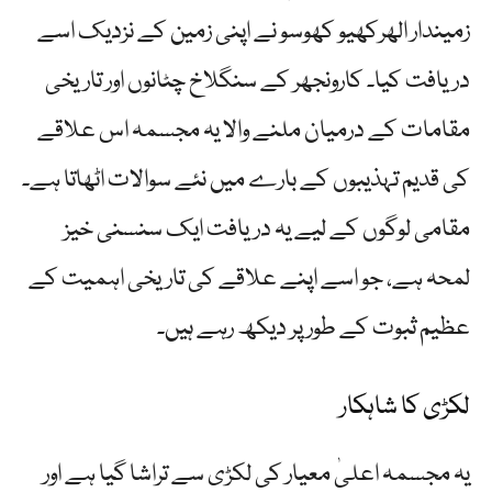
زمیندار الھرکھیو کھوسو نے اپنی زمین کے نزدیک اسے
دریافت کیا۔ کارونجھر کے سنگلاخ چٹانوں اور تاریخی
مقامات کے درمیان ملنے والا یہ مجسمہ اس علاقے
کی قدیم تہذیبوں کے بارے میں نئے سوالات اٹھاتا ہے۔
مقامی لوگوں کے لیے یہ دریافت ایک سنسنی خیز
لمحہ ہے، جو اسے اپنے علاقے کی تاریخی اہمیت کے
عظیم ثبوت کے طور پر دیکھ رہے ہیں۔
لکڑی کا شاہکار
یہ مجسمہ اعلیٰ معیار کی لکڑی سے تراشا گیا ہے اور