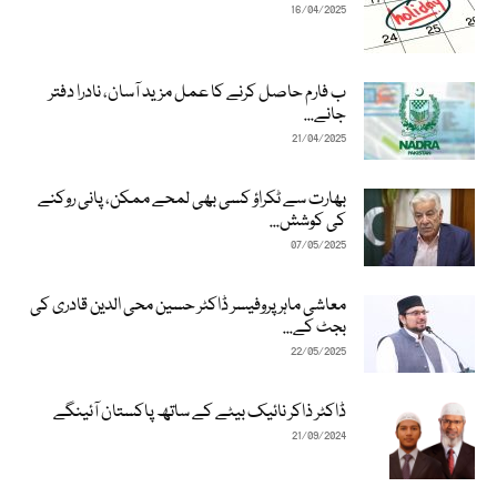
16/04/2025
ب فارم حاصل کرنے کا عمل مزید آسان، نادرا دفتر
جانے...
21/04/2025
بھارت سے ٹکراؤ کسی بھی لمحے ممکن، پانی روکنے
کی کوشش...
07/05/2025
معاشی ماہر پروفیسر ڈاکٹر حسین محی الدین قادری کی
بجٹ کے...
22/05/2025
ڈاکٹر ذاکر نائیک بیٹے کے ساتھ پاکستان آئینگے
21/09/2024