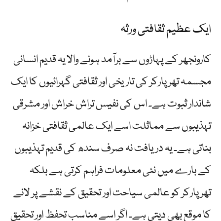
ایک عظیم ثقافتی ورثہ
کارونجھر کے پہاڑوں سے برآمد ہونے والا یہ قدیم انسانی
مجسمہ تھرپارکر کی تاریخی اور ثقافتی گہرائیوں کا ایک
شاندار ثبوت ہے۔ اس کی نفیس تراش خراش اور مشرقی
تہذیبوں سے مماثلت اسے ایک عالمی ثقافتی خزانہ
بناتی ہے۔ یہ دریافت نہ صرف سندھ کی قدیم تہذیبوں
کے بارے میں نئی معلومات فراہم کرتی ہے بلکہ
تھرپارکر کو عالمی سیاحت اور تحقیق کے نقشے پر لانے
کا موقع بھی دیتی ہے۔ اگر اسے مناسب تحفظ اور تحقیق