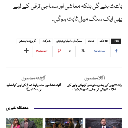
باعث بنے گی بلکہ معاشی اور سماجی ترقی کے لیے
بھی ایک سنگ میل ثابت ہوگی۔
TAGS
10 لاکھ
درخت
سموگ اور ماحولیاتی تبدیلی
شجرکاری
گرین پنجاب مشن
Pinterest
X
Facebook
اگلا مضمون
گزشتہ مضمون
رات 12بجے کے بعد ریسٹورنٹس کھولنے والوں کے
آلودہ فضا میں سانس لینا دماغ کے لیے کیا خطرہ
خلاف کارروائی کی جائے:لاہور ہائیکورٹ
بن سکتا ہے؟
متعلقہ خبریں