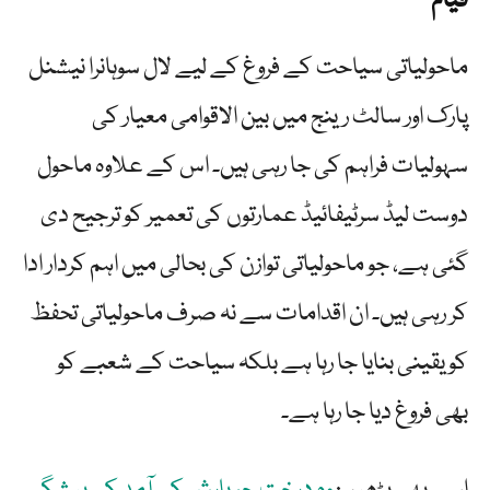
قیام
ماحولیاتی سیاحت کے فروغ کے لیے لال سوہانرا نیشنل
پارک اور سالٹ رینج میں بین الاقوامی معیار کی
سہولیات فراہم کی جا رہی ہیں۔ اس کے علاوہ ماحول
دوست لیڈ سرٹیفائیڈ عمارتوں کی تعمیر کو ترجیح دی
گئی ہے، جو ماحولیاتی توازن کی بحالی میں اہم کردار ادا
کر رہی ہیں۔ ان اقدامات سے نہ صرف ماحولیاتی تحفظ
کو یقینی بنایا جا رہا ہے بلکہ سیاحت کے شعبے کو
بھی فروغ دیا جا رہا ہے۔