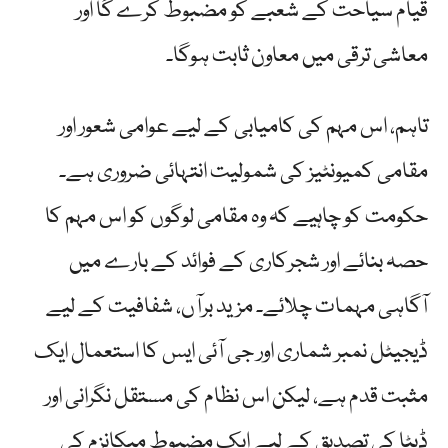
قیام سیاحت کے شعبے کو مضبوط کرے گا اور
معاشی ترقی میں معاون ثابت ہوگا۔
تاہم، اس مہم کی کامیابی کے لیے عوامی شعور اور
مقامی کمیونٹیز کی شمولیت انتہائی ضروری ہے۔
حکومت کو چاہیے کہ وہ مقامی لوگوں کو اس مہم کا
حصہ بنائے اور شجرکاری کے فوائد کے بارے میں
آگاہی مہمات چلائے۔ مزید برآں، شفافیت کے لیے
ڈیجیٹل نمبر شماری اور جی آئی ایس کا استعمال ایک
مثبت قدم ہے، لیکن اس نظام کی مستقل نگرانی اور
ڈیٹا کی تصدیق کے لیے ایک مضبوط میکانزم کی