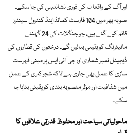
اور آگ کے واقعات کی فوری نشاندہی کی جا سکے۔
صوبہ بھر میں 104 فارسٹ کمانڈ اینڈ کنٹرول سینٹرز
قائم کیے گئے ہیں، جو جنگلات کی 24 گھنٹے
مانیٹرنگ کو یقینی بنائیں گے۔ درختوں کی قطاروں کی
ڈیجیٹل نمبر شماری اور جی آئی ایس پر مبنی فہرست
سازی کا عمل بھی جاری ہے تاکہ شجرکاری کے عمل
میں شفافیت اور موثر منصوبہ بندی کو یقینی بنایا جا
سکے۔
ماحولیاتی سیاحت اور محفوظ قدرتی علاقوں کا