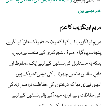
اسے بھی پڑھیں:
وہ درخت جو بارش کی آمد کی پیشگی
خبر دیتے ہیں
مریم اورنگزیب کا عزم
مریم اورنگزیب نے کہا کہ ’پلانٹ فار پاکستان‘ اور ’گرین
پنجاب پروگرام‘ صرف شجرکاری کے منصوبے نہیں،
بلکہ یہ مستقبل کی نسلوں کے لیے ایک محفوظ اور
قابلِ سانس ماحول چھوڑنے کی قومی تحریک ہیں۔
انہوں نے زور دیا کہ درختوں کی حفاظت دراصل زندگی
کی حفاظت ہے، اور یہ مہم آنے والی نسلوں کے لیے