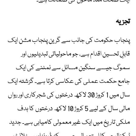
ایک صحت مند ماحول کی ضمانت ہے۔
تجزیہ
پنجاب حکومت کی جانب سے گرین پنجاب مشن ایک
قابلِ تحسین اقدام ہے، جو ماحولیاتی تبدیلیوں اور
سموگ جیسے سنگین مسائل سے نمٹنے کی ایک
جامع حکمت عملی کی عکاسی کرتا ہے۔ گزشتہ ایک
سال میں 1 کروڑ 30 لاکھ درختوں کی شجرکاری اور رواں
مالی سال کے لیے 5 کروڑ 10 لاکھ درختوں کا ہدف
ملکی تاریخ میں ایک غیر معمولی کامیابی ہے۔ جدید