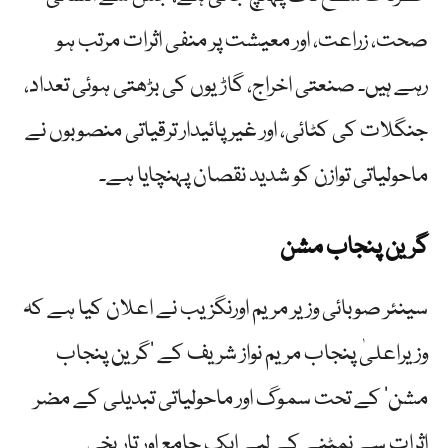
صحت، زراعت، اور معیشت پر منفی اثرات مرتب ہو
رہے ہیں۔ صنعتی اخراج، گاڑیوں کی بڑھتی ہوئی تعداد،
جنگلات کی کٹائی، اور غیر پائیدار ترقیاتی منصوبوں نے
ماحولیاتی توازن کو شدید نقصان پہنچایا ہے۔
گرین پنجاب مشن
سینئر صوبائی وزیر مریم اورنگزیب نے اعلان کیا ہے کہ
وزیراعلیٰ پنجاب مریم نواز شریف کے ’گرین پنجاب
مشن‘ کے تحت سموگ اور ماحولیاتی تبدیلی کے مضر
اثرات سے نمٹنے کے لیے ایک جامع اور تاریخی