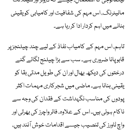
ٹیکنالوجی کا استعمال، جیسے کہ ڈرونز اور سیٹلائٹ
مانیٹرنگ، اس مہم کی شفافیت اور کامیابی کو یقینی
بنانے میں اہم کردار ادا کر رہا ہے۔
تاہم، اس مہم کے کامیاب نفاذ کے لیے چند چیلنجز پر
قابو پانا ضروری ہے۔ سب سے بڑا چیلنج لگائے گئے
درختوں کی دیکھ بھال اور ان کی طویل مدتی بقا کو
یقینی بنانا ہے۔ ماضی میں شجرکاری مہمات اکثر
پودوں کی مناسب نگہداشت کے فقدان کی وجہ سے
ناکام ہوئی ہیں۔ اس کے علاوہ، فائر واچرز کی بھرتی اور
واچ ٹاورز کی تنصیب جیسے اقدامات خوش آئند ہیں،