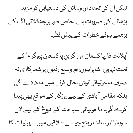
لیکن ان کی تعداد اور وسائل کی دستیابی کو مزید
بڑھانے کی ضرورت ہے، خاص طور پر جنگلاتی آگ کے
بڑھتے ہوئے خطرات کے پیش نظر۔
’پلانٹ فار پاکستان‘ اور ’گرین پاکستان پروگرام‘ کے
تحت نہروں، شاہراہوں، اور وسیع رقبوں پر شجرکاری نہ
صرف ماحولیاتی توازن بحال کرنے میں مدد دے گی
بلکہ مقامی آبادی کے لیے روزگار کے مواقع بھی پیدا
کرے گی۔ ماحولیاتی سیاحت کے فروغ کے لیے لال
سوہانرا اور سالٹ رینج جیسے علاقوں میں سہولیات کا