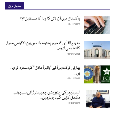
مقبول ترین
پاکستان میں آن لائن کاروبار کا مستقبل؟؟؟
28/11/2024
منہاج القرآن کا خیبرپختونخواہ میں بین الاقوامی معیار
کا تعلیمی ادارہ...
01/05/2025
بھارتی کرکٹ بورڈ نے ’’ہائبرڈ ماڈل‘‘ کو مسترد کر دیا،
پی...
04/12/2024
اسٹیڈیمز کی رینوویشن چمپیئنز ٹرافی سے پہلے
مکمل کرلیں گے، چیئرمین...
19/08/2024