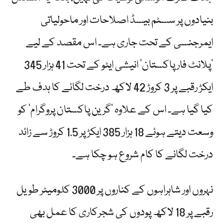
بنیادوں پر سسٹم بیسڈ اصلاحات اور ماحولیاتی
ایمرجنسی کے تحت جاری ہے۔ اس مقصد کے لیے
’پلانٹ فار پاکستان‘ انیشی ایٹو کے تحت 41 ہزار 345
ایکڑ رقبے پر 3 کروڑ 42 لاکھ درخت لگانے کا ہدف طے
کیا گیا ہے۔ اس کے علاوہ ’گرین پاکستان پروگرام‘ کو
وسعت دیتے ہوئے 18 ہزار 385 ایکڑ پر 1.5 کروڑ سے زائد
درخت لگانے کا کام شروع ہو چکا ہے۔
نہروں اور شاہراہوں کے کناروں پر 3000 کلومیٹر طویل
رقبے پر 18 لاکھ پودوں کی شجرکاری کا عمل بھی