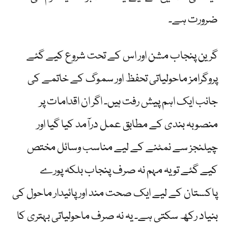
ضرورت ہے۔
گرین پنجاب مشن اور اس کے تحت شروع کیے گئے
پروگرامز ماحولیاتی تحفظ اور سموگ کے خاتمے کی
جانب ایک اہم پیش رفت ہیں۔ اگر ان اقدامات پر
منصوبہ بندی کے مطابق عمل درآمد کیا گیا اور
چیلنجز سے نمٹنے کے لیے مناسب وسائل مختص
کیے گئے تو یہ مہم نہ صرف پنجاب بلکہ پورے
پاکستان کے لیے ایک صحت مند اور پائیدار ماحول کی
بنیاد رکھ سکتی ہے۔ یہ نہ صرف ماحولیاتی بہتری کا