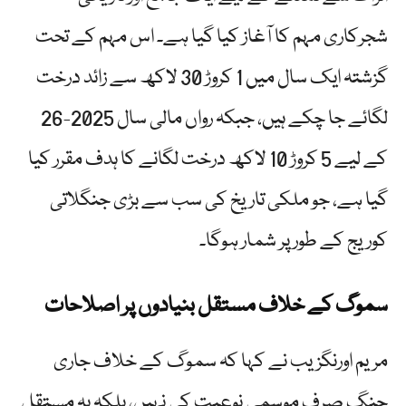
شجرکاری مہم کا آغاز کیا گیا ہے۔ اس مہم کے تحت
گزشتہ ایک سال میں 1 کروڑ 30 لاکھ سے زائد درخت
لگائے جا چکے ہیں، جبکہ رواں مالی سال 2025-26
کے لیے 5 کروڑ 10 لاکھ درخت لگانے کا ہدف مقرر کیا
گیا ہے، جو ملکی تاریخ کی سب سے بڑی جنگلاتی
کوریج کے طور پر شمار ہوگا۔
سموگ کے خلاف مستقل بنیادوں پر اصلاحات
مریم اورنگزیب نے کہا کہ سموگ کے خلاف جاری
جنگ صرف موسمی نوعیت کی نہیں، بلکہ یہ مستقل