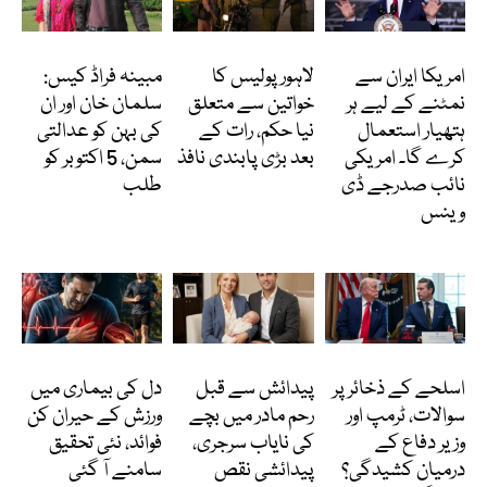
انٹرنیشنل
پاکستان
انٹرٹینمنٹ
امریکا ایران سے
لاہور پولیس کا
مبینہ فراڈ کیس:
نمٹنے کے لیے ہر
خواتین سے متعلق
سلمان خان اور ان
ہتھیار استعمال
نیا حکم، رات کے
کی بہن کو عدالتی
کرے گا۔ امریکی
بعد بڑی پابندی نافذ
سمن، 5 اکتوبر کو
نائب صدرجے ڈی
طلب
وینس
انٹرنیشنل
انٹرنیشنل
Featured
اسلحے کے ذخائر پر
پیدائش سے قبل
دل کی بیماری میں
سوالات، ٹرمپ اور
رحم مادر میں بچے
ورزش کے حیران کن
وزیر دفاع کے
کی نایاب سرجری،
فوائد، نئی تحقیق
درمیان کشیدگی؟
پیدائشی نقص
سامنے آ گئی