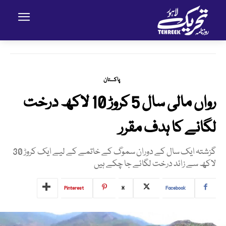
پاکستان
رواں مالی سال 5 کروڑ 10 لاکھ درخت
لگانے کا ہدف مقرر
گزشتہ ایک سال کے دوران سموگ کے خاتمے کے لیے ایک کروڑ 30
لاکھ سے زائد درخت لگائے جا چکے ہیں
Pinterest
X
Facebook