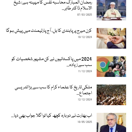
رمضان المبارک محاسبہ نفس کا مہینہ ہے: شیخ
الاسلام ڈاکٹر طاہر...
07/03/2025
کزن میرج پر پابندی کا بل، آج پارلیمنٹ میں پیش ہوگا
10/12/2024
2024 میں پاکستانیوں نے کن مشہور شخصیات کو
سب سے زیادہ...
11/12/2024
ملکی تاریخ کا علماء کرام کا سب سے بڑا تدریسی
اجتماع...
12/12/2024
اب بھارت نے دوبارہ کچھ کیا تو اگلا جواب بھی دیا...
10/05/2025