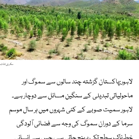
سکرین شاٹ
لاہور:پاکستان گزشتہ چند سالوں سے سموگ اور
ماحولیاتی تبدیلی کے سنگین مسائل سے دوچار ہے۔
لاہور سمیت صوبے کے کئی شہروں میں ہر سال موسم
سرما کے دوران سموگ کی وجہ سے فضائی آلودگی
خطرناک سطح تک پہنچ جاتی ہے، جس سے انسانی