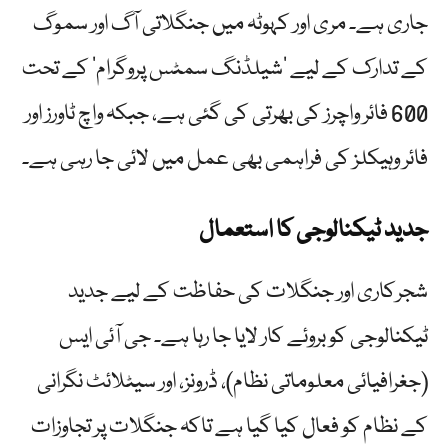
جاری ہے۔ مری اور کہوٹہ میں جنگلاتی آگ اور سموگ
کے تدارک کے لیے ’شیلڈنگ سمٹس پروگرام‘ کے تحت
600 فائر واچرز کی بھرتی کی گئی ہے، جبکہ واچ ٹاورز اور
فائر وہیکلز کی فراہمی بھی عمل میں لائی جا رہی ہے۔
جدید ٹیکنالوجی کا استعمال
شجرکاری اور جنگلات کی حفاظت کے لیے جدید
ٹیکنالوجی کو بروئے کار لایا جا رہا ہے۔ جی آئی ایس
(جغرافیائی معلوماتی نظام)، ڈرونز، اور سیٹلائٹ نگرانی
کے نظام کو فعال کیا گیا ہے تاکہ جنگلات پر تجاوزات