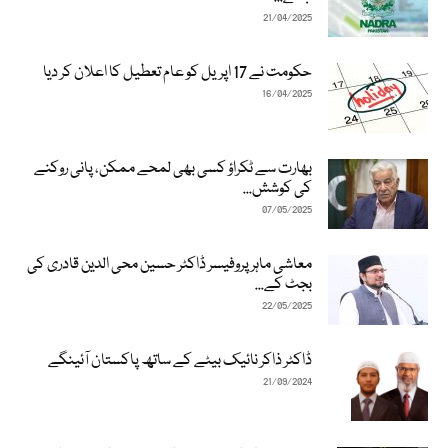
21/04/2025
حکومت نے 17 اپریل کو عام تعطیل کا اعلان کر دیا
16/04/2025
بھارت سے ٹکراؤ کسی بھی لمحے ممکن، پانی روکنے
کی کوشش...
07/05/2025
معاشی ماہر پروفیسر ڈاکٹر حسین محی الدین قادری کی
بجٹ کے...
22/05/2025
ڈاکٹر ذاکر نائیک بیٹے کے ساتھ پاکستان آئینگے
21/09/2024