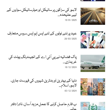
لاہور کی سڑکوں پر سائیکل اور موٹرسائیکل سواروں کے
لیے علیحدہ...
19/01/2025
عید پر نئے نوٹوں کے لئے ایس ایم ایس سروس متعارف
20/03/2025
پاک فضائیہ نے پی آئی اے کے انجینئرنگ یونٹ کی
خریداری...
10/12/2024
دنیا کے بہترین اور بدترین شہروں کی فہرست جاری،
لاہور، اسلام...
03/12/2024
ب فارم حاصل کرنے کا عمل مزید آسان، نادرا دفتر
جانے...