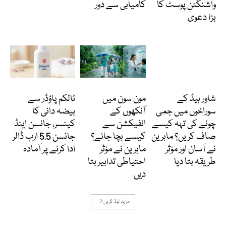
واشنگٹن پوسٹ کا
کامیابی سے دور
بڑا دعویٰ
دلچسپ و عجیب
Featured
انٹرنیشنل
شاور ہیڈ کے
مون سون میں
ٹالکم پاؤڈر سے
سوراخوں میں جمی
آنکھوں کے
بیضہ دانی کا
چونے کی تہہ کیسے
انفیکشن سے
کینسر، جانسن اینڈ
صاف کریں؟ ماہرین
کیسے بچا جائے؟
جانسن 5.5 ارب ڈالر
نے آسان اور مؤثر
ماہرین نے مؤثر
ادا کرنے پر آمادہ
طریقہ بتا دیا
احتیاطی تدابیر بتا
دیں
مزید لوڈ کریں