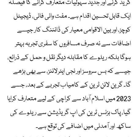
گریڈ کرنے اور جدید سہولیات متعارف کرانے کا فیصلہ
ایک قابل تحسین اقدام ہے۔ مفت وائی فائی، ڈیجیٹل
کوچز، اور بین الاقوامی معیار کی ڈائننگ کار جیسے
اضافات سے نہ صرف مسافروں کا سفری تجربہ بہتر
ہوگا بلکہ ریلوے کا مقابلہ دیگر نقل و حمل کے ذرائع،
جیسے کہ بس سروسز اور نجی ایئرلائنز، سے بھی بڑھے
گا۔ گرین لائن ٹرین کے کامیاب تجربے کے بعد، جسے
2023 میں اسلام آباد سے کراچی کے لیے متعارف کرایا
گیا، پاک بزنس ٹرین کی اپ گریڈیشن سے ریلوے کی
ساکھ اور آمدنی میں اضافے کی توقع ہے۔