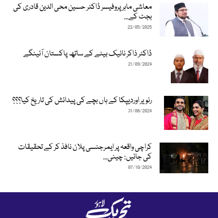
معاشی ماہر پروفیسر ڈاکٹر حسین محی الدین قادری کی
بجٹ کے...
22/05/2025
ڈاکٹر ذاکر نائیک بیٹے کے ساتھ پاکستان آئینگے
21/09/2024
رنویر اوردیپکا کے ہاں بچے کی پیدائش کی تاریخ کیا؟؟؟
31/08/2024
کراچی واقعہ پر ایمرجنسی پلان نافذ کر کے تحقیقات
کی جائیں: چینی...
07/10/2024