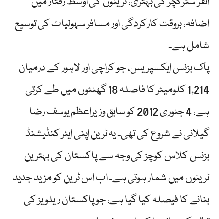
انفراسٹرکچر کی بہتری، ٹرینوں کی اوسط رفتار میں
اضافہ، بروقت کارکردگی اور مسافر سہولیات کی توسیع
شامل ہے۔
پاک بزنس ایکسپریس، جو کراچی اور لاہور کے درمیان
1,214 کلومیٹر کا فاصلہ 18 گھنٹوں میں طے کرتی
ہے، 4 جنوری 2012 کو سابق وزیراعظم یوسف رضا
گیلانی نے شروع کی تھی۔ یہ ٹرین اپنی ایئر کنڈیشنڈ
بزنس کلاس کوچز کی وجہ سے پاکستان کی بہترین
ٹرینوں میں شمار ہوتی ہے۔ اب اس ٹرین کو مزید جدید
بنانے کا فیصلہ کیا گیا ہے، جو پاکستان ریلویز کی