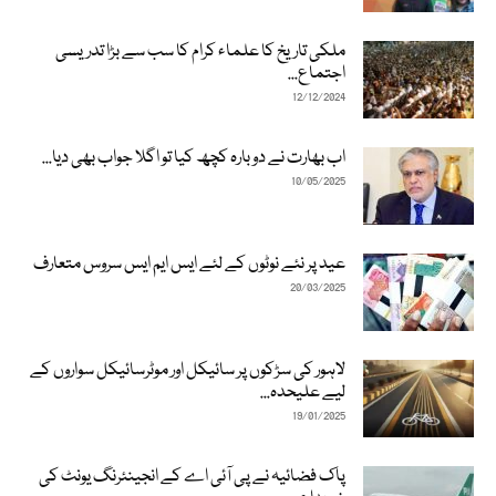
ملکی تاریخ کا علماء کرام کا سب سے بڑا تدریسی
اجتماع...
12/12/2024
اب بھارت نے دوبارہ کچھ کیا تو اگلا جواب بھی دیا...
10/05/2025
عید پر نئے نوٹوں کے لئے ایس ایم ایس سروس متعارف
20/03/2025
لاہور کی سڑکوں پر سائیکل اور موٹرسائیکل سواروں کے
لیے علیحدہ...
19/01/2025
پاک فضائیہ نے پی آئی اے کے انجینئرنگ یونٹ کی