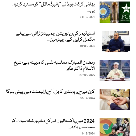
بھارتی کرکٹ بورڈ نے ’’ہائبرڈ ماڈل‘‘ کو مسترد کر دیا،
پی...
04/12/2024
اسٹیڈیمز کی رینوویشن چمپیئنز ٹرافی سے پہلے
مکمل کرلیں گے، چیئرمین...
19/08/2024
رمضان المبارک محاسبہ نفس کا مہینہ ہے: شیخ
الاسلام ڈاکٹر طاہر...
07/03/2025
کزن میرج پر پابندی کا بل، آج پارلیمنٹ میں پیش ہوگا
10/12/2024
2024 میں پاکستانیوں نے کن مشہور شخصیات کو
سب سے زیادہ...
11/12/2024