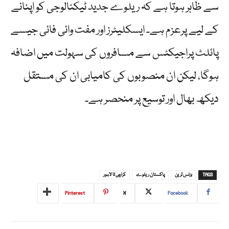
سے ظاہر ہوتا ہے کہ ریلوے جدید ٹیکنالوجی کو اپنانے
کے لیے پرعزم ہے۔ ایسکلیٹرز اور مفت وائی فائی جیسے
پائلٹ پراجیکٹس سے مسافروں کی سہولت میں اضافہ
ہوگا، لیکن ان منصوبوں کی کامیابی ان کی مستقل
دیکھ بھال اور توسیع پر منحصر ہے۔
TAGS
بزنس ٹرین
پاکستان ریلوے
کراچی تا لاہور
Pinterest
X
Facebook