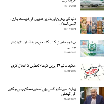
خریداری...
10/12/2024
دنیا کے بہترین اور بدترین شہروں کی فہرست جاری،
لاہور، اسلام...
03/12/2024
ب فارم حاصل کرنے کا عمل مزید آسان، نادرا دفتر
جانے...
21/04/2025
حکومت نے 17 اپریل کو عام تعطیل کا اعلان کر دیا
16/04/2025
بھارت سے ٹکراؤ کسی بھی لمحے ممکن، پانی روکنے
کی کوشش...
07/05/2025