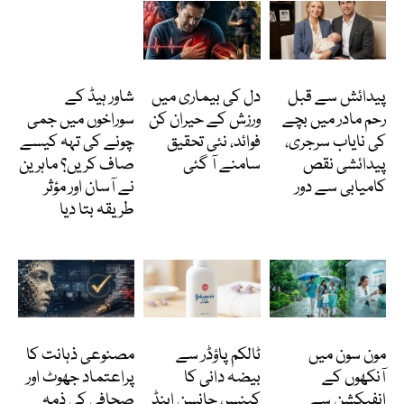
انٹرنیشنل
Featured
دلچسپ و عجیب
پیدائش سے قبل
دل کی بیماری میں
شاور ہیڈ کے
رحم مادر میں بچے
ورزش کے حیران کن
سوراخوں میں جمی
کی نایاب سرجری،
فوائد، نئی تحقیق
چونے کی تہہ کیسے
پیدائشی نقص
سامنے آ گئی
صاف کریں؟ ماہرین
کامیابی سے دور
نے آسان اور مؤثر
طریقہ بتا دیا
Featured
انٹرنیشنل
کالمز
مون سون میں
ٹالکم پاؤڈر سے
مصنوعی ذہانت کا
آنکھوں کے
بیضہ دانی کا
پراعتماد جھوٹ اور
انفیکشن سے
کینسر، جانسن اینڈ
صحافی کی ذمہ