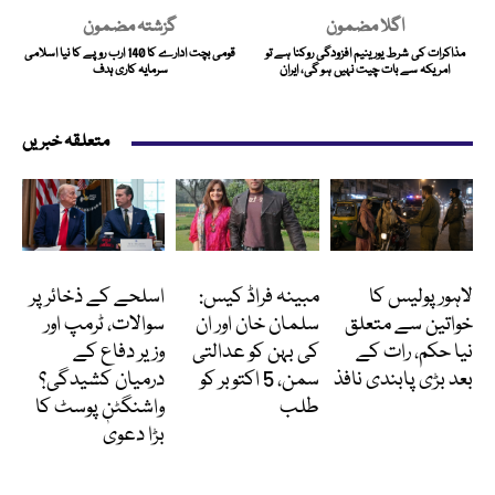
اگلا مضمون
گزشتہ مضمون
مذاکرات کی شرط یورینیم افزودگی روکنا ہے تو
قومی بچت ادارے کا 140 ارب روپے کا نیا اسلامی
امریکہ سے بات چیت نہیں ہو گی، ایران
سرمایہ کاری ہدف
متعلقہ خبریں
پاکستان
انٹرٹینمنٹ
انٹرنیشنل
لاہور پولیس کا
مبینہ فراڈ کیس:
اسلحے کے ذخائر پر
خواتین سے متعلق
سلمان خان اور ان
سوالات، ٹرمپ اور
نیا حکم، رات کے
کی بہن کو عدالتی
وزیر دفاع کے
بعد بڑی پابندی نافذ
سمن، 5 اکتوبر کو
درمیان کشیدگی؟
طلب
واشنگٹن پوسٹ کا
بڑا دعویٰ