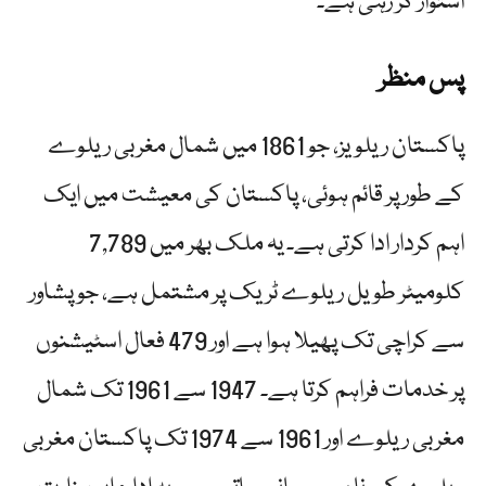
استوار کر رہی ہے۔
پس منظر
پاکستان ریلویز، جو 1861 میں شمال مغربی ریلوے
کے طور پر قائم ہوئی، پاکستان کی معیشت میں ایک
اہم کردار ادا کرتی ہے۔ یہ ملک بھر میں 7,789
کلومیٹر طویل ریلوے ٹریک پر مشتمل ہے، جو پشاور
سے کراچی تک پھیلا ہوا ہے اور 479 فعال اسٹیشنوں
پر خدمات فراہم کرتا ہے۔ 1947 سے 1961 تک شمال
مغربی ریلوے اور 1961 سے 1974 تک پاکستان مغربی