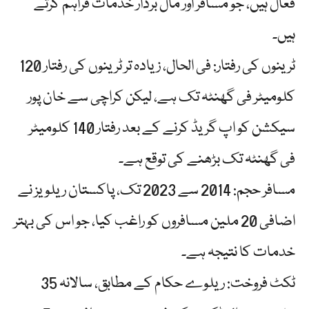
فعال ہیں، جو مسافر اور مال بردار خدمات فراہم کرتے
ہیں۔
ٹرینوں کی رفتار: فی الحال، زیادہ تر ٹرینوں کی رفتار 120
کلومیٹر فی گھنٹہ تک ہے، لیکن کراچی سے خان پور
سیکشن کو اپ گریڈ کرنے کے بعد رفتار 140 کلومیٹر
فی گھنٹہ تک بڑھنے کی توقع ہے۔
مسافر حجم: 2014 سے 2023 تک، پاکستان ریلویز نے
اضافی 20 ملین مسافروں کو راغب کیا، جو اس کی بہتر
خدمات کا نتیجہ ہے۔
ٹکٹ فروخت: ریلوے حکام کے مطابق، سالانہ 35