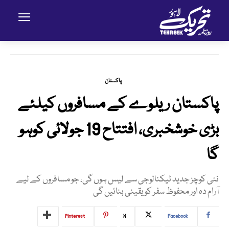
پاکستان
پاکستان ریلوے کے مسافروں کیلئے
بڑی خوشخبری، افتتاح 19 جولائی کوہو
گا
نئی کوچز جدید ٹیکنالوجی سے لیس ہوں گی، جو مسافروں کے لیے
آرام دہ اور محفوظ سفر کو یقینی بنائیں گی
Pinterest
X
Facebook