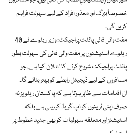
سیڑھیاں (ایسکلیٹرز) نصب کی گئی ہیں، جو مسافروں
خصوصاً بزرگ اور معذور افراد کے لیے سہولت فراہم
کریں گی۔
مفت وائی فائی پائلٹ پراجیکٹ: وزیر ریلوے نے 40
ریلوے اسٹیشنوں پر مفت وائی فائی کی سہولت بطور
پائلٹ پراجیکٹ شروع کرنے کا اعلان کیا ہے، جو
مسافروں کے لیے ڈیجیٹل رابطے کو بہتر بنائے گا۔
ان اقدامات سے ظاہر ہوتا ہے کہ پاکستان ریلویز نہ
صرف اپنی ٹرینوں کو اپ گریڈ کر رہی ہے بلکہ
اسٹیشنز اور متعلقہ سہولیات کو بھی جدید خطوط پر