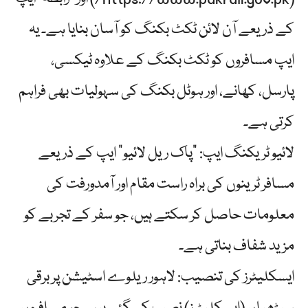
کے ذریعے آن لائن ٹکٹ بکنگ کو آسان بنایا ہے۔ یہ
ایپ مسافروں کو ٹکٹ بکنگ کے علاوہ ٹیکسی،
پارسل، کھانے، اور ہوٹل بکنگ کی سہولیات بھی فراہم
کرتی ہے۔
لائیو ٹریکنگ ایپ: "پاک ریل لائیو” ایپ کے ذریعے
مسافر ٹرینوں کی براہ راست مقام اور آمدورفت کی
معلومات حاصل کر سکتے ہیں، جو سفر کے تجربے کو
مزید شفاف بناتی ہے۔
ایسکلیٹرز کی تنصیب: لاہور ریلوے اسٹیشن پر برقی