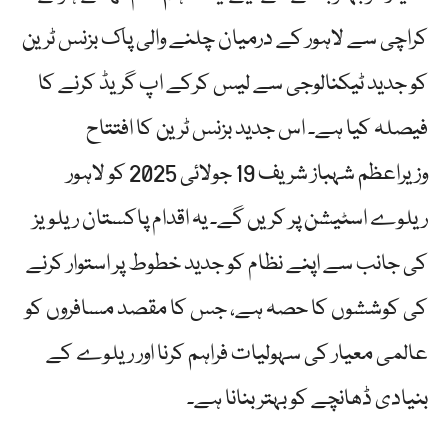
کراچی سے لاہور کے درمیان چلنے والی پاک بزنس ٹرین
کو جدید ٹیکنالوجی سے لیس کرکے اپ گریڈ کرنے کا
فیصلہ کیا ہے۔ اس جدید بزنس ٹرین کا افتتاح
وزیراعظم شہباز شریف 19 جولائی 2025 کو لاہور
ریلوے اسٹیشن پر کریں گے۔ یہ اقدام پاکستان ریلویز
کی جانب سے اپنے نظام کو جدید خطوط پر استوار کرنے
کی کوششوں کا حصہ ہے، جس کا مقصد مسافروں کو
عالمی معیار کی سہولیات فراہم کرنا اور ریلوے کے
بنیادی ڈھانچے کو بہتر بنانا ہے۔