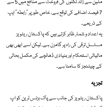
ملین سے زائد ٹکٹوں کی فروخت سے منافع میں 5 سے
7 فیصد اضافے کی توقع ہے، خاص طور پر "رابطہ” ایپ
کے ذریعے۔
یہ اعداد و شمار ظاہر کرتے ہیں کہ پاکستان ریلویز
مسلسل ترقی کی راہ پر گامزن ہے، لیکن اسے ابھی بھی
مالیاتی استحکام اور بنیادی ڈھانچے کی مکمل بحالی
کے چیلنجز کا سامنا ہے۔
تجزیہ
پاکستان ریلویز کی جانب سے پاک بزنس ٹرین کو اپ