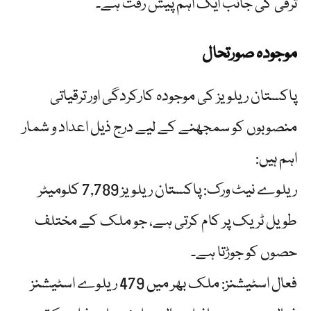
ترقی کی جانب ایک اہم پیش رفت ہے۔
موجودہ صورتحال
پاکستان ریلویز کی موجودہ کارکردگی اور ترقیاتی
منصوبوں کو سمجھنے کے لیے درج ذیل اعداد و شمار
اہم ہیں:
ریلوے نیٹ ورک: پاکستان ریلویز 7,789 کلومیٹر
طویل ٹریک پر کام کرتی ہے، جو ملک کے مختلف
حصوں کو جوڑتا ہے۔
فعال اسٹیشنز: ملک بھر میں 479 ریلوے اسٹیشنز