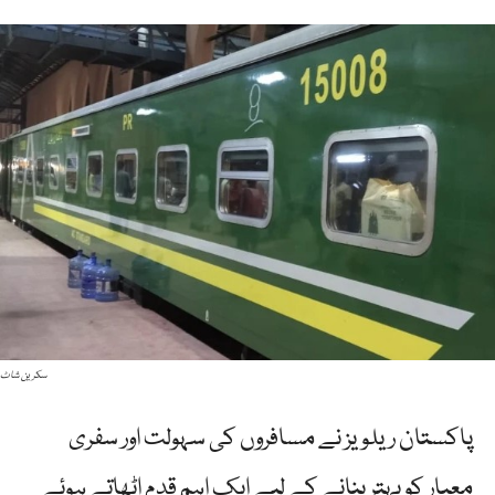
سکرین شاٹ
پاکستان ریلویز نے مسافروں کی سہولت اور سفری
معیار کو بہتر بنانے کے لیے ایک اہم قدم اٹھاتے ہوئے