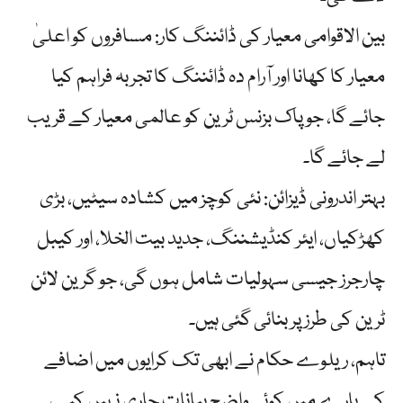
بین الاقوامی معیار کی ڈائننگ کار: مسافروں کو اعلیٰ
معیار کا کھانا اور آرام دہ ڈائننگ کا تجربہ فراہم کیا
جائے گا، جو پاک بزنس ٹرین کو عالمی معیار کے قریب
لے جائے گا۔
بہتر اندرونی ڈیزائن: نئی کوچز میں کشادہ سیٹیں، بڑی
کھڑکیاں، ایئر کنڈیشننگ، جدید بیت الخلا، اور کیبل
چارجرز جیسی سہولیات شامل ہوں گی، جو گرین لائن
ٹرین کی طرز پر بنائی گئی ہیں۔
تاہم، ریلوے حکام نے ابھی تک کرایوں میں اضافے
کے بارے میں کوئی واضح بیانات جاری نہیں کیے،