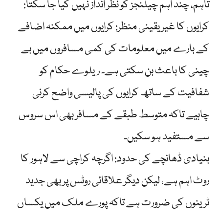
تاہم، چند اہم چیلنجز کو نظر انداز نہیں کیا جا سکتا:
کرایوں کا غیر یقینی منظر: کرایوں میں ممکنہ اضافے
کے بارے میں معلومات کی کمی مسافروں میں بے
چینی کا باعث بن سکتی ہے۔ ریلوے حکام کو
شفافیت کے ساتھ کرایوں کی پالیسی واضح کرنی
چاہیے تاکہ متوسط طبقے کے مسافر بھی اس سروس
سے مستفید ہو سکیں۔
بنیادی ڈھانچے کی حدود: اگرچہ کراچی سے لاہور کا
روٹ اہم ہے، لیکن دیگر علاقائی روٹس پر بھی جدید
ٹرینوں کی ضرورت ہے تاکہ پورے ملک میں یکساں