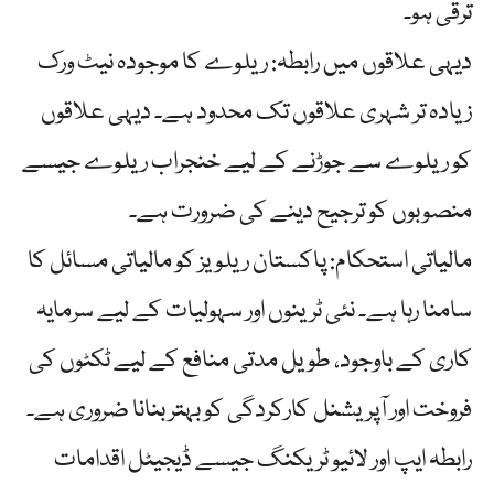
ترقی ہو۔
دیہی علاقوں میں رابطہ: ریلوے کا موجودہ نیٹ ورک
زیادہ تر شہری علاقوں تک محدود ہے۔ دیہی علاقوں
کو ریلوے سے جوڑنے کے لیے خنجراب ریلوے جیسے
منصوبوں کو ترجیح دینے کی ضرورت ہے۔
مالیاتی استحکام: پاکستان ریلویز کو مالیاتی مسائل کا
سامنا رہا ہے۔ نئی ٹرینوں اور سہولیات کے لیے سرمایہ
کاری کے باوجود، طویل مدتی منافع کے لیے ٹکٹوں کی
فروخت اور آپریشنل کارکردگی کو بہتر بنانا ضروری ہے۔
رابطہ ایپ اور لائیو ٹریکنگ جیسے ڈیجیٹل اقدامات