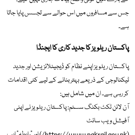
جس سے مسافروں میں اس حوالے سے تجسس پایا جاتا
ہے۔
پاکستان ریلویز کا جدید کاری کا ایجنڈا
پاکستان ریلویز اپنے نظام کو ڈیجیٹلائزیشن اور جدید
ٹیکنالوجی کے ذریعے بہتر بنانے کے لیے کئی اقدامات
کر رہی ہے۔ ان میں شامل ہیں:
آن لائن ٹکٹ بکنگ سسٹم: پاکستان ریلویز نے اپنی
آفیشل ویب سائٹ
(https://www.pakrail.gov.pk/) اور "رابطہ” ایپ