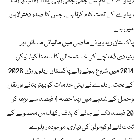
ریلوے کے نام سے جانی جاتی رہی، یہ ادارہ اب وزارت
ریلوے کے تحت کام کرتا ہے، جس کا صدر دفتر لاہور
میں ہے۔
پاکستان ریلویز نے ماضی میں مالیاتی مسائل اور
بنیادی ڈھانچے کی خستہ حالی کا سامنا کیا، لیکن
2014 میں شروع ہونے والے پاکستان ریلویز وژن 2026
کے تحت، ریلوے نے اپنی خدمات کو بہتر بنانے اور نقل
و حمل کے شعبے میں اپنا حصہ 4 فیصد سے بڑھا کر
20 فیصد تک لے جانے کا ہدف رکھا۔ اس منصوبے کے
تحت نئے لوکوموٹوز کی تیاری، موجودہ ریلوے