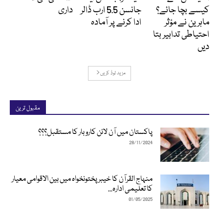
کیسے بچا جائے؟
جانسن 5.5 ارب ڈالر
داری
ماہرین نے مؤثر
ادا کرنے پر آمادہ
احتیاطی تدابیر بتا
دیں
مزید لوڈ کریں
مقبول ترین
پاکستان میں آن لائن کاروبار کا مستقبل؟؟؟
28/11/2024
منہاج القرآن کا خیبرپختونخواہ میں بین الاقوامی معیار
کا تعلیمی ادارہ...
01/05/2025