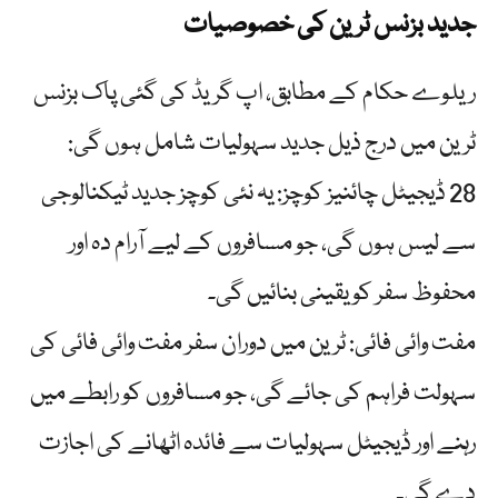
جدید بزنس ٹرین کی خصوصیات
ریلوے حکام کے مطابق، اپ گریڈ کی گئی پاک بزنس
ٹرین میں درج ذیل جدید سہولیات شامل ہوں گی:
28 ڈیجیٹل چائنیز کوچز: یہ نئی کوچز جدید ٹیکنالوجی
سے لیس ہوں گی، جو مسافروں کے لیے آرام دہ اور
محفوظ سفر کو یقینی بنائیں گی۔
مفت وائی فائی: ٹرین میں دوران سفر مفت وائی فائی کی
سہولت فراہم کی جائے گی، جو مسافروں کو رابطے میں
رہنے اور ڈیجیٹل سہولیات سے فائدہ اٹھانے کی اجازت
دے گی۔