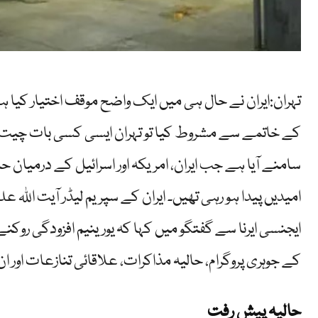
تہران:ایران نے حال ہی میں ایک واضح موقف اختیار کیا ہے
کے خاتمے سے مشروط کیا تو تہران ایسی کسی بات چیت ک
سامنے آیا ہے جب ایران، امریکہ اور اسرائیل کے درمیان 
امیدیں پیدا ہو رہی تھیں۔ ایران کے سپریم لیڈر آیت اللہ
ایجنسی ایرنا سے گفتگو میں کہا کہ یورینیم افزودگی روک
کے جوہری پروگرام، حالیہ مذاکرات، علاقائی تنازعات اور ا
حالیہ پیش رفت