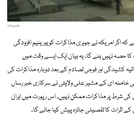
سکرین شاٹ
 کہ اگر امریکہ نے جوہری مذاکرات کو یورینیم افزودگی
ا حصہ نہیں بنے گا۔ یہ بیان ایک ایسے وقت میں
حالیہ کشیدگی اور فوجی تصادم کے بعد دوبارہ مذاکرات کی
 علی خامنہ ای کے مشیر علی ولایتی نے سرکاری خبر رساں
نے کی شرط پر مذاکرات ممکن نہیں۔ اس رپورٹ میں ایران
ن کے اثرات کا تفصیلی جائزہ پیش کیا جائے گا۔