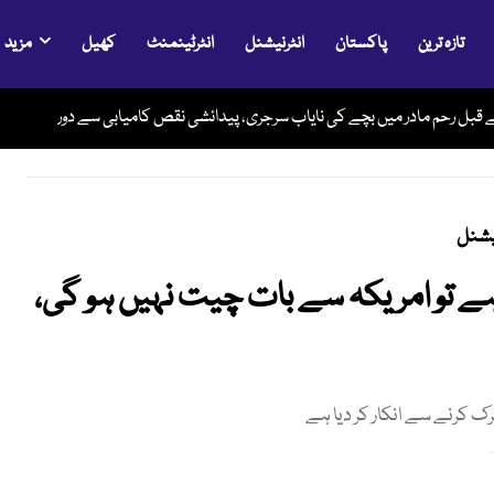
تازہ ترین
پاکستان
انٹرنیشنل
انٹرٹینمنٹ
کھیل
مزید
وری کھول دو، ورنہ سخت جواب ملے گا، ٹرمپ کا ایران کو نیا الٹی میٹم
ے قبل رحم مادر میں بچے کی نایاب سرجری، پیدائشی نقص کامیابی سے دور
یشنل
ہے تو امریکہ سے بات چیت نہیں ہو گی،
رک کرنے سے انکار کر دیا ہے