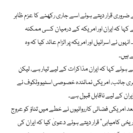
یے ضروری قرار دیتے ہوئے اسے جاری رکھنے کا عزم ظاہر
 کہا کہ ایران اور امریکہ کے درمیان کسی ممکنہ
وں نے اسرائیل اور امریکہ پر الزام عائد کیا کہ وہ
 ہیں۔
ہوئے کہا کہ ایران مذاکرات کے لیے تیار ہے، لیکن
ری جانب، امریکی نمائندہ خصوصی اسٹیو وٹکوف نے
یران کے لیے ناقابل قبول ہے۔
عد امریکی فضائی کارروائیوں نے خطے میں تناؤ کو عروج
یخی کامیابی” قرار دیتے ہوئے دعویٰ کیا کہ ایران کی