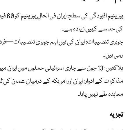
کی حد سے کہیں زیادہ ہے۔
جوہری تنصیبات: ایران کی تین اہم جوہری تنصیبات—فردو،
رہی ہیں۔
ہلاکتیں: 13 جون سے جاری اسرائیلی حملوں میں ایران میں کم از کم 430 افراد ہلاک اور 3,500 زخمی ہوئے۔
مذاکرات کے ادوار: ایران اور امریکہ کے درمیان عمان کی ث
معاہدہ طے نہیں پایا۔
تجزیہ