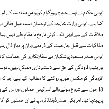
ایرانی حکام نے اپنے جوہری پروگرام کو پُرامن مقاصد کے ل
کیا ہے۔ ایرانی وزارت خارجہ کے ترجمان اسماعیل بقائی نے
ملاقات کے لیے ابھی تک کوئی تاریخ یا مقام طے نہیں ہوا۔ انہ
مذاکرات سے قبل جارحیت کے ذریعے ایران پر دباؤ ڈال رہے
ایرانی صدر مسعود پزشکیان نے سفارتکاری کی حمایت کرتے 
یورینیم افزودگی کے حق سے دستبرداری ممکن نہیں۔ دوس
افزودگی کو مکمل طور پر روکنے کا مطالبہ کیا ہے، جو کہ ا
13 جون سے شروع ہونے والے اسرائیلی حملوں اور اس کے ب
پر پہنچا دیا۔ امریکی صدر ڈونلڈ ٹرمپ نے ان حملوں کو "تار