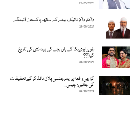
22/05/2025
ڈاکٹر ذاکر نائیک بیٹے کے ساتھ پاکستان آئینگے
21/09/2024
رنویر اوردیپکا کے ہاں بچے کی پیدائش کی تاریخ
کیا؟؟؟
31/08/2024
کراچی واقعہ پر ایمرجنسی پلان نافذ کر کے تحقیقات
کی جائیں: چینی...
07/10/2024