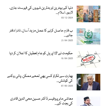
دنیا کے بہترین اور بدترین شہروں کی فہرست جاری،
لاہور، اسلام...
03/12/2024
ب فارم حاصل کرنے کا عمل مزید آسان، نادرا دفتر
جانے...
21/04/2025
حکومت نے 17 اپریل کو عام تعطیل کا اعلان کر دیا
16/04/2025
بھارت سے ٹکراؤ کسی بھی لمحے ممکن، پانی روکنے
کی کوشش...
07/05/2025
معاشی ماہر پروفیسر ڈاکٹر حسین محی الدین قادری
کی بجٹ کے...