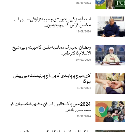
04/12/2024
اسٹیڈیمز کی رینوویشن چمپیئنز ٹرافی سے پہلے
مکمل کرلیں گے، چیئرمین...
19/08/2024
رمضان المبارک محاسبہ نفس کا مہینہ ہے: شیخ
الاسلام ڈاکٹر طاہر...
07/03/2025
کزن میرج پر پابندی کا بل، آج پارلیمنٹ میں پیش
ہوگا
10/12/2024
2024 میں پاکستانیوں نے کن مشہور شخصیات کو
سب سے زیادہ...
11/12/2024