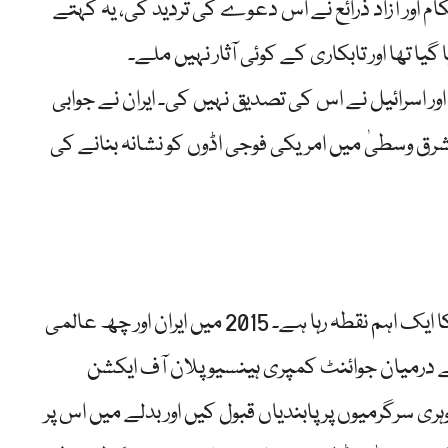
ام اور آزاد ذرائع نے اس دعوے کی تردید کی، یہ کہتے
 تھا اور تابکاری کے کوئی آثار نہیں ملے۔
اور اسرائیل نے اس کی تصدیق نہیں کی۔ ایران نے جوابی
مشرق وسطیٰ میں امریکی فوجی اڈوں کو نشانہ بنانے کی
ایران کا جوہری پروگرام گزشتہ دو دہائیوں سے عالمی تنازع کا ایک اہم نقطہ رہا ہے۔ 2015 میں ایران اور چھ عالمی
کے درمیان جوائنٹ کمپری ہینسیو پلان آف ایکشن
وہری سرگرمیوں پر پابندیاں قبول کیں اور بدلے میں اس پر