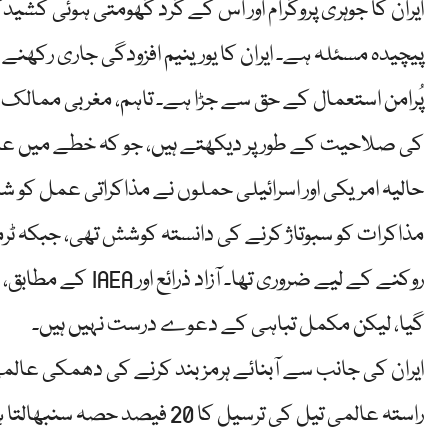
ایران کا جوہری پروگرام اور اس کے گرد گھومتی ہوئی ک
پیچیدہ مسئلہ ہے۔ ایران کا یورینیم افزودگی جاری رکھن
پُرامن استعمال کے حق سے جڑا ہے۔ تاہم، مغربی ممالک، خا
کی صلاحیت کے طور پر دیکھتے ہیں، جو کہ خطے میں عد
حالیہ امریکی اور اسرائیلی حملوں نے مذاکراتی عمل کو شدی
مذاکرات کو سبوتاژ کرنے کی دانستہ کوشش تھی، جبکہ ٹرمپ
روکنے کے لیے ضروری 
گیا، لیکن مکمل تباہی کے دعوے درست نہیں ہیں۔
ایران کی جانب سے آبنائے ہرمز بند کرنے کی دھمکی عالم
راستہ عالمی تیل کی ترسیل کا 