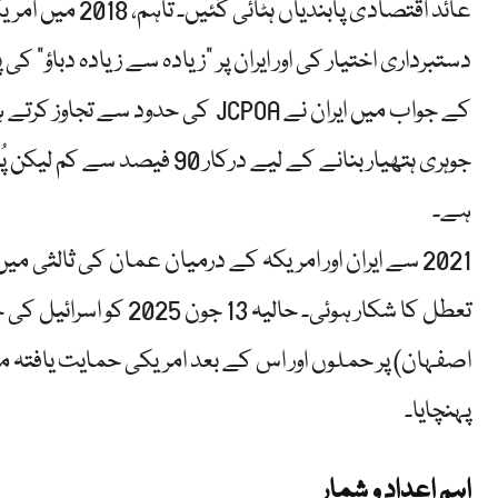
عائد اقتصادی پا
دستبرداری اختیار کی اور ایران پر "زیادہ سے زیادہ دباؤ”
ہے۔
2021 سے ایران اور امریکہ کے درمیان عمان کی ثالثی 
تعطل کا شکار ہوئی۔ حالیہ
اصفہان) پر حملوں اور اس کے بعد امریکی حمایت یافتہ 
پہنچایا۔
اہم اعداد و شمار