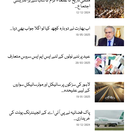
ملکی تاریخ کا علماء کرام کا سب سے بڑا تدریسی
اجتماع...
12/12/2024
اب بھارت نے دوبارہ کچھ کیا تو اگلا جواب بھی دیا...
10/05/2025
عید پر نئے نوٹوں کے لئے ایس ایم ایس سروس متعارف
20/03/2025
لاہور کی سڑکوں پر سائیکل اور موٹرسائیکل سواروں
کے لیے علیحدہ...
19/01/2025
پاک فضائیہ نے پی آئی اے کے انجینئرنگ یونٹ کی
خریداری...
10/12/2024