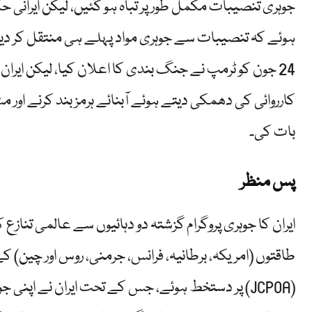
جوہری تنصیبات مکمل طور پر تباہ ہو گئیں، لیکن ایرانی حک
ہوئے کہ تنصیبات سے جوہری مواد پہلے ہی منتقل کر دیا گیا
24 جون کو ٹرمپ نے جنگ بندی کا اعلان کیا، لیکن ایران 
کارروائی کی دھمکی دیتے ہوئے آبنائے ہرمز بند کرنے اور 
بات کی۔
پس منظر
طاقتوں (امریکہ، برطانیہ، فرانس، جرمنی، روس اور چین) 
(JCPOA) پر دستخط ہوئے، جس کے تحت ایران نے اپنی ج