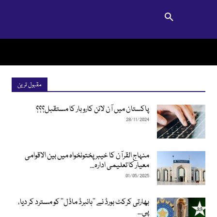
مقبول ترین
پاکستان میں آن لائن کاروبار کا مستقبل؟؟؟
28/11/2024
منہاج القرآن کا خیبرپختونخواہ میں بین الاقوامی
معیار کا تعلیمی ادارہ...
01/05/2025
بھارتی کرکٹ بورڈ نے ’’ہائبرڈ ماڈل‘‘ کو مسترد کر دیا،
پی...