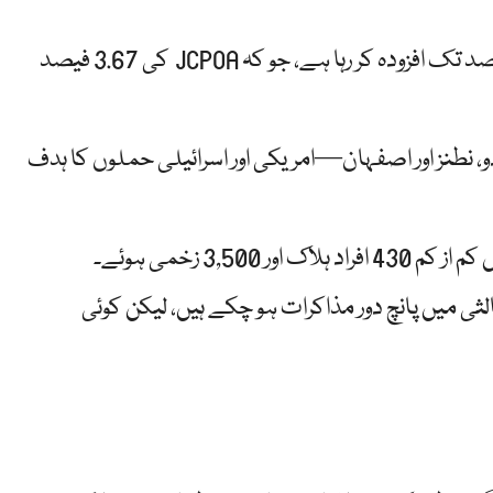
یورینیم افزودگی کی سطح: ایران فی الحال یورینیم کو 60 فیصد تک افزودہ کر رہا ہے، جو کہ JCPOA کی 3.67 فیصد
 نطنز اور اصفہان—امریکی اور اسرائیلی حملوں کا ہدف
الثی میں پانچ دور مذاکرات ہو چکے ہیں، لیکن کوئی