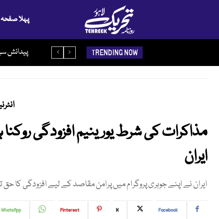
پہلا صفحہ
آبنائے ہرمز ف
پیدائش س
TRENDING NOW
انٹرن
مذاکرات کی شرط یورینیم افزودگی روکنا 
ایران
ایران نے اپنے جوہری پروگرام میں پرامن مقاصد کے لیے افزودگی کا حق ت
WhatsApp
Pinterest
X
Facebook