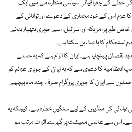
شیدگی خطے کے جغرافیائی سیاسی منظرنامے میں ایک
ے کا عزم اس کے خودمختاری کے دعوے اور توانائی کے
ص طور پر امریکہ اور اسرائیل، اسے جوہری ہتھیار بنانے
م استحکام کا باعث بن سکتا ہے۔
د نقصان پہنچایا ہے۔ ایران کا الزام ہے کہ یہ حملے
 انتظامیہ کا دعویٰ ہے کہ یہ ایران کے جوہری عزائم کو
تھا۔ آزاد ذرائع اور IAEA کے مطابق، حملوں سے ایران کا جوہری پروگرام صرف چند ماہ پیچھے
ی توانائی کی منڈیوں کے لیے سنگین خطرہ ہے، کیونکہ یہ
20 فیصد حصہ سنبھالتا ہے۔ اس سے عالمی معیشت پر گہرے اثرات مرتب ہو