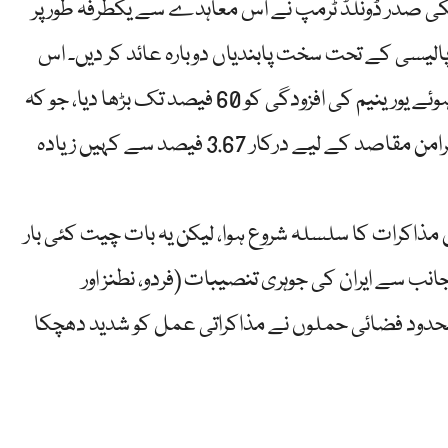
بندیاں ہٹائی گئیں۔ تاہم، 2018 میں امریکی صدر ڈونلڈ ٹرمپ نے اس معاہدے سے یکطرفہ طور پر
 کی پالیسی کے تحت سخت پابندیاں دوبارہ عائد کر دیں۔ اس
کے جواب میں ایران نے JCPOA کی حدود سے تجاوز کرتے ہوئے یورینیم کی افزودگی کو 60 فیصد تک بڑھا دیا، جو کہ
جوہری ہتھیار بنانے کے لیے درکار 90 فیصد سے کم لیکن پُرامن مقاصد کے لیے درکار 3.67 فیصد سے کہیں زیادہ
میں مذاکرات کا سلسلہ شروع ہوا، لیکن یہ بات چیت کئی بار
 13 جون 2025 کو اسرائیل کی جانب سے ایران کی جوہری تنصیبات (فردو، نطنز اور
محدود فضائی حملوں نے مذاکراتی عمل کو شدید دھچکا