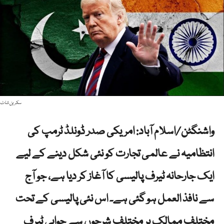
سکرین شاٹ
واشنگٹن/اسلام آباد: امریکی صدر ڈونلڈ ٹرمپ کی
انتظامیہ نے عالمی تجارت کو نئی شکل دینے کے لیے
ایک جارحانہ ٹیرف پالیسی کا آغاز کر دیا ہے، جو آج
سے نافذ العمل ہو گئی ہے۔ اس نئی پالیسی کے تحت
مختلف ممالک پر مختلف شرحوں سے جوابی ٹیرف