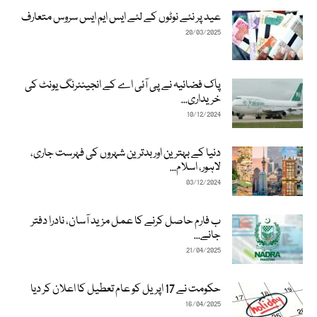
عید پر نئے نوٹوں کے لئے ایس ایم ایس سروس متعارف
20/03/2025
پاک فضائیہ نے پی آئی اے کے انجینئرنگ یونٹ کی
خریداری...
10/12/2024
دنیا کے بہترین اور بدترین شہروں کی فہرست جاری،
لاہور، اسلام...
03/12/2024
ب فارم حاصل کرنے کا عمل مزید آسان، نادرا دفتر
جانے...
21/04/2025
حکومت نے 17 اپریل کو عام تعطیل کا اعلان کر دیا
16/04/2025