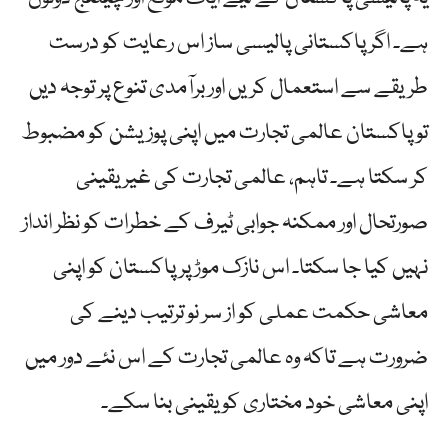
ہے۔ اگر پاکستانی پالیسی ساز اس رعایت کو درست
طریقے سے استعمال کریں اور برآمدی تنوع پر توجہ دیں
تو پاکستان عالمی تجارت میں اپنی پوزیشن کو مضبوط
کر سکتا ہے۔ تاہم، عالمی تجارت کی غیر یقینی
صورتحال اور ممکنہ جوابی ٹیرف کے خطرات کو نظر انداز
نہیں کیا جا سکتا۔ اس نازک موڑ پر پاکستان کو اپنی
معاشی حکمت عملی کو از سر نو ترتیب دینے کی
ضرورت ہے تاکہ وہ عالمی تجارت کے اس نئے دور میں
اپنی معاشی خود مختاری کو یقینی بنا سکے۔