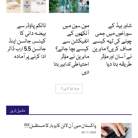
دلچسپ و عجیب
Featured
انٹرنیشنل
شاور ہیڈ کے
مون سون میں
ٹالکم پاؤڈر سے
سوراخوں میں جمی
آنکھوں کے
بیضہ دانی کا
چونے کی تہہ کیسے
انفیکشن سے
کینسر، جانسن اینڈ
صاف کریں؟ ماہرین
کیسے بچا جائے؟
جانسن 5.5 ارب ڈالر
نے آسان اور مؤثر
ماہرین نے مؤثر
ادا کرنے پر آمادہ
طریقہ بتا دیا
احتیاطی تدابیر بتا
دیں
مزید لوڈ کریں
مقبول ترین
پاکستان میں آن لائن کاروبار کا مستقبل؟؟؟
28/11/2024