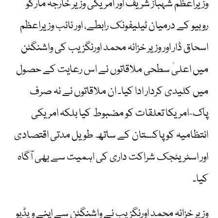
وزیراعظم شہباز شریف اور امریکی وزیر خارجہ مارکو
روبیو کے درمیان ٹیلیفونک رابطے، اور نائب وزیراعظم
اسحاق ڈار اور وزیر خزانہ محمد اورنگزیب کی واشنگٹن
میں اعلیٰ سطحی ملاقاتوں نے اس رعایت کے حصول
میں کلیدی کردار ادا کیا۔ ان ملاقاتوں نے نہ صرف
پاک-امریکا تعلقات کو مضبوط کیا بلکہ امریکی
انتظامیہ کو پاکستان کے ساتھ طویل مدتی اقتصادی
اور اسٹریٹجک شراکت داری کی اہمیت سے بھی آگاہ
کیا۔
وزیر خزانہ محمد اورنگزیب نے واشنگٹن سے اپنے ویڈیو