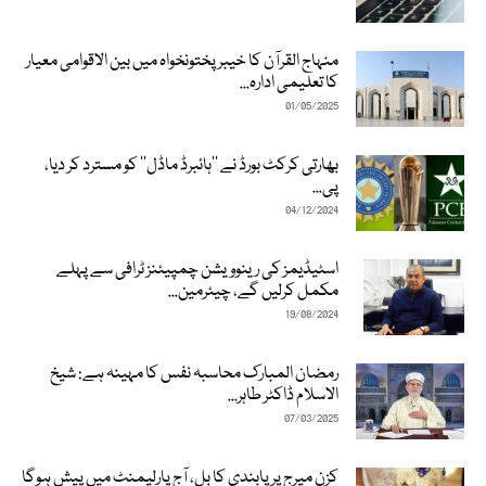
منہاج القرآن کا خیبرپختونخواہ میں بین الاقوامی معیار
کا تعلیمی ادارہ...
01/05/2025
بھارتی کرکٹ بورڈ نے ’’ہائبرڈ ماڈل‘‘ کو مسترد کر دیا،
پی...
04/12/2024
اسٹیڈیمز کی رینوویشن چمپیئنز ٹرافی سے پہلے
مکمل کرلیں گے، چیئرمین...
19/08/2024
رمضان المبارک محاسبہ نفس کا مہینہ ہے: شیخ
الاسلام ڈاکٹر طاہر...
07/03/2025
کزن میرج پر پابندی کا بل، آج پارلیمنٹ میں پیش ہوگا