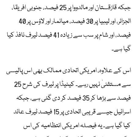
جبکہ قازقستان اور مالدووا پر 25 فیصد، جنوبی افریقا،
الجزائر، اور لیبیا پر 30 فیصد، میانمار اور لاؤس پر 40
فیصد، اور شام پر سب سے زیادہ 41 فیصد ٹیرف نافذ کیا
گیا ہے۔
اس کے علاوہ، امریکی اتحادی ممالک بھی اس پالیسی
سے مستثنیٰ نہیں رہے۔ کینیڈا پر ٹیرف کی شرح 25
فیصد سے بڑھا کر 35 فیصد کر دی گئی ہے، جبکہ
اسرائیل جیسے قریبی اتحادی پر 15 فیصد ٹیرف عائد
کیا گیا ہے۔ یہ فیصلہ امریکی انتظامیہ کی اس