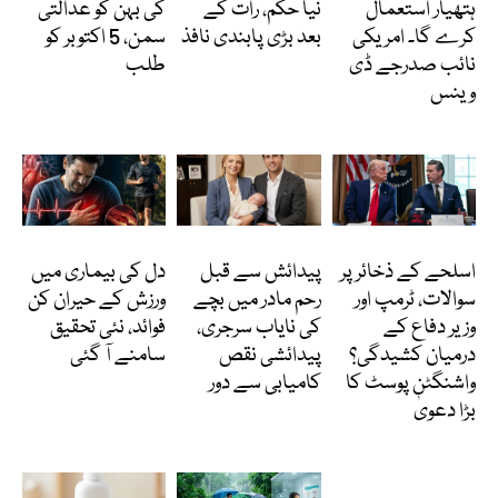
ہتھیار استعمال
نیا حکم، رات کے
کی بہن کو عدالتی
کرے گا۔ امریکی
بعد بڑی پابندی نافذ
سمن، 5 اکتوبر کو
نائب صدرجے ڈی
طلب
وینس
انٹرنیشنل
انٹرنیشنل
Featured
اسلحے کے ذخائر پر
پیدائش سے قبل
دل کی بیماری میں
سوالات، ٹرمپ اور
رحم مادر میں بچے
ورزش کے حیران کن
وزیر دفاع کے
کی نایاب سرجری،
فوائد، نئی تحقیق
درمیان کشیدگی؟
پیدائشی نقص
سامنے آ گئی
واشنگٹن پوسٹ کا
کامیابی سے دور
بڑا دعویٰ