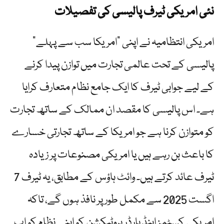
نئی امریکی ٹیرف پالیسی کی تفصیلات
امریکی انتظامیہ نے اپنی "امریکا سب سے پہلے”
پالیسی کے تحت عالمی تجارت میں توازن پیدا کرنے
کے لیے جوابی ٹیرف کا ایک جامع نظام متعارف کرایا
ہے۔ اس پالیسی کا مقصد ان ممالک کے ساتھ تجارت
کو متوازن کرنا ہے جو امریکا کے ساتھ تجارتی خسارے
کا باعث بن رہے ہیں یا امریکی مصنوعات پر زیادہ
ٹیرف عائد کرتے ہیں۔ وائٹ ہاؤس کے مطابق، یہ ٹیرف 7
اگست 2025 سے مکمل طور پر نافذ ہوں گے، تاکہ
امریکی کسٹمز اینڈ بارڈر پروٹیکشن کو اپنے نظام کو اپ