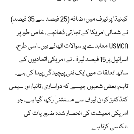
کینیڈا پر ٹیرف میں اضافہ (25 فیصد سے 35 فیصد)
نے شمالی امریکا کے تجارتی ڈھانچے، خاص طور پر
USMCA معاہدے پر سوالات اٹھائے ہیں۔ اسی طرح،
اسرائیل پر 15 فیصد ٹیرف نے امریکی اتحادیوں کے
ساتھ تعلقات میں ایک نئی پیچیدگی پیدا کی ہے۔
تاہم، بعض شعبوں جیسے کہ دواسازی، تانبا، اور سیمی
کنڈکٹرز کو ان ٹیرف سے مستثنیٰ رکھا گیا ہے، جو
امریکی معیشت کی انحصار شدہ ضروریات کی
عکاسی کرتا ہے۔