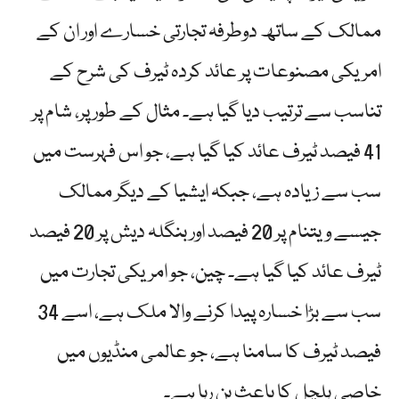
ممالک کے ساتھ دوطرفہ تجارتی خسارے اور ان کے
امریکی مصنوعات پر عائد کردہ ٹیرف کی شرح کے
تناسب سے ترتیب دیا گیا ہے۔ مثال کے طور پر، شام پر
41 فیصد ٹیرف عائد کیا گیا ہے، جو اس فہرست میں
سب سے زیادہ ہے، جبکہ ایشیا کے دیگر ممالک
جیسے ویتنام پر 20 فیصد اور بنگلہ دیش پر 20 فیصد
ٹیرف عائد کیا گیا ہے۔ چین، جو امریکی تجارت میں
سب سے بڑا خسارہ پیدا کرنے والا ملک ہے، اسے 34
فیصد ٹیرف کا سامنا ہے، جو عالمی منڈیوں میں
خاصی ہلچل کا باعث بن رہا ہے۔