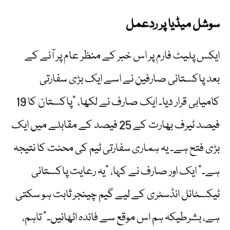
سوشل میڈیا پر ردعمل
ایکس پلیٹ فارم پر اس خبر کے منظر عام پر آنے کے
بعد پاکستانی صارفین نے اسے ایک بڑی سفارتی
کامیابی قرار دیا۔ ایک صارف نے لکھا، "پاکستان کا 19
فیصد ٹیرف بھارت کے 25 فیصد کے مقابلے میں ایک
بڑی فتح ہے۔ یہ ہماری سفارتی ٹیم کی محنت کا نتیجہ
ہے۔” ایک اور صارف نے کہا، "یہ رعایت پاکستانی
ٹیکسٹائل انڈسٹری کے لیے گیم چینجر ثابت ہو سکتی
ہے، بشرطیکہ ہم اس موقع سے فائدہ اٹھائیں۔” تاہم،