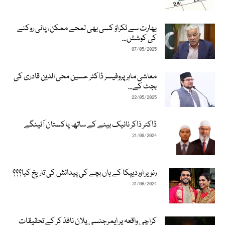
بھارت سے ٹکراؤ کسی بھی لمحے ممکن، پانی روکنے
کی کوشش...
07/05/2025
معاشی ماہر پروفیسر ڈاکٹر حسین محی الدین قادری کی
بجٹ کے...
22/05/2025
ڈاکٹر ذاکر نائیک بیٹے کے ساتھ پاکستان آئینگے
21/09/2024
رنویر اوردیپکا کے ہاں بچے کی پیدائش کی تاریخ کیا؟؟؟
31/08/2024
کراچی واقعہ پر ایمرجنسی پلان نافذ کر کے تحقیقات