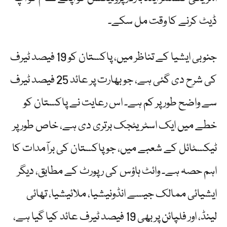
ڈیٹ کرنے کا وقت مل سکے۔
جنوبی ایشیا کے تناظر میں، پاکستان کو 19 فیصد ٹیرف
کی شرح دی گئی ہے، جو بھارت پر عائد 25 فیصد ٹیرف
سے واضح طور پر کم ہے۔ اس رعایت نے پاکستان کو
خطے میں ایک اسٹریٹجک برتری دی ہے، خاص طور پر
ٹیکسٹائل کے شعبے میں، جو پاکستان کی برآمدات کا
اہم حصہ ہے۔ وائٹ ہاؤس کی رپورٹ کے مطابق، دیگر
ایشیائی ممالک جیسے انڈونیشیا، ملائیشیا، تھائی
لینڈ، اور فلپائن پر بھی 19 فیصد ٹیرف عائد کیا گیا ہے،