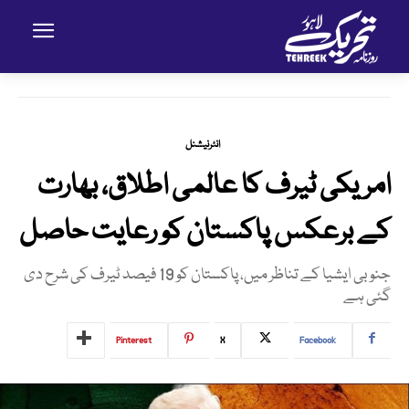
انٹرنیشنل
امریکی ٹیرف کا عالمی اطلاق، بھارت
کے برعکس پاکستان کو رعایت حاصل
جنوبی ایشیا کے تناظر میں، پاکستان کو 19 فیصد ٹیرف کی شرح دی
گئی ہے
Pinterest
X
Facebook