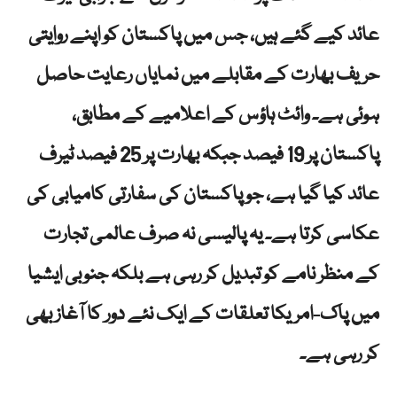
عائد کیے گئے ہیں، جس میں پاکستان کو اپنے روایتی
حریف بھارت کے مقابلے میں نمایاں رعایت حاصل
ہوئی ہے۔ وائٹ ہاؤس کے اعلامیے کے مطابق،
پاکستان پر 19 فیصد جبکہ بھارت پر 25 فیصد ٹیرف
عائد کیا گیا ہے، جو پاکستان کی سفارتی کامیابی کی
عکاسی کرتا ہے۔ یہ پالیسی نہ صرف عالمی تجارت
کے منظر نامے کو تبدیل کر رہی ہے بلکہ جنوبی ایشیا
میں پاک-امریکا تعلقات کے ایک نئے دور کا آغاز بھی
کر رہی ہے۔