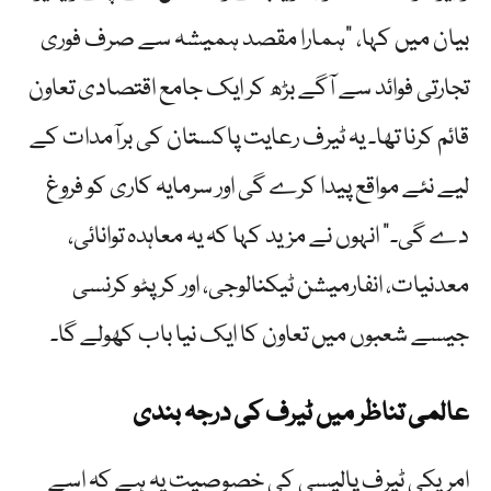
بیان میں کہا، "ہمارا مقصد ہمیشہ سے صرف فوری
تجارتی فوائد سے آگے بڑھ کر ایک جامع اقتصادی تعاون
قائم کرنا تھا۔ یہ ٹیرف رعایت پاکستان کی برآمدات کے
لیے نئے مواقع پیدا کرے گی اور سرمایہ کاری کو فروغ
دے گی۔” انہوں نے مزید کہا کہ یہ معاہدہ توانائی،
معدنیات، انفارمیشن ٹیکنالوجی، اور کرپٹو کرنسی
جیسے شعبوں میں تعاون کا ایک نیا باب کھولے گا۔
عالمی تناظر میں ٹیرف کی درجہ بندی
امریکی ٹیرف پالیسی کی خصوصیت یہ ہے کہ اسے