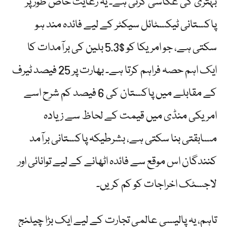
بہتری کی عکاسی کرتی ہے۔ یہ رعایت خاص طور پر
پاکستانی ٹیکسٹائل سیکٹر کے لیے فائدہ مند ہو
سکتی ہے، جو امریکا کو $5.3 بلین کی برآمدات کا
ایک اہم حصہ فراہم کرتا ہے۔ بھارت پر 25 فیصد ٹیرف
کے مقابلے میں پاکستان کی 6 فیصد کم شرح اسے
امریکی منڈی میں قیمت کے لحاظ سے زیادہ
مسابقتی بنا سکتی ہے، بشرطیکہ پاکستانی برآمد
کنندگان اس موقع سے فائدہ اٹھانے کے لیے توانائی اور
لاجسٹک اخراجات کو کم کریں۔
تاہم، یہ پالیسی عالمی تجارت کے لیے ایک بڑا چیلنج