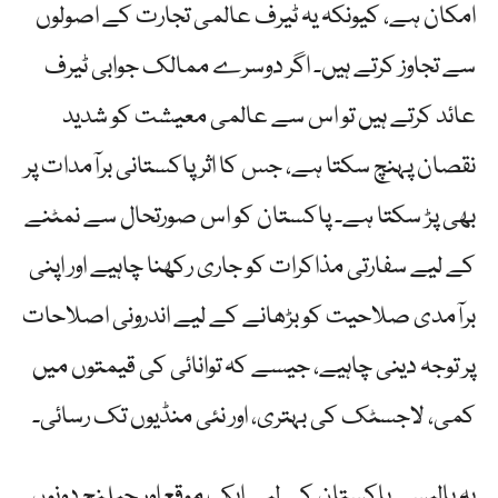
امکان ہے، کیونکہ یہ ٹیرف عالمی تجارت کے اصولوں
سے تجاوز کرتے ہیں۔ اگر دوسرے ممالک جوابی ٹیرف
عائد کرتے ہیں تو اس سے عالمی معیشت کو شدید
نقصان پہنچ سکتا ہے، جس کا اثر پاکستانی برآمدات پر
بھی پڑ سکتا ہے۔ پاکستان کو اس صورتحال سے نمٹنے
کے لیے سفارتی مذاکرات کو جاری رکھنا چاہیے اور اپنی
برآمدی صلاحیت کو بڑھانے کے لیے اندرونی اصلاحات
پر توجہ دینی چاہیے، جیسے کہ توانائی کی قیمتوں میں
کمی، لاجسٹک کی بہتری، اور نئی منڈیوں تک رسائی۔
یہ پالیسی پاکستان کے لیے ایک موقع اور چیلنج دونوں