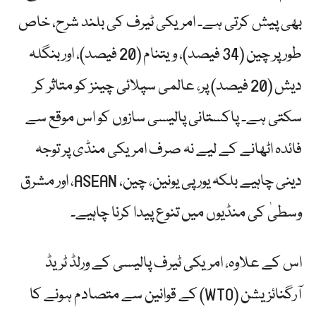
بھی پیش کرتی ہے۔ امریکی ٹیرف کی بلند شرح، خاص
طور پر چین (34 فیصد)، ویتنام (20 فیصد)، اور بنگلہ
دیش (20 فیصد) پر، عالمی سپلائی چینز کو متاثر کر
سکتی ہے۔ پاکستانی پالیسی سازوں کو اس موقع سے
فائدہ اٹھانے کے لیے نہ صرف امریکی منڈی پر توجہ
دینی چاہیے بلکہ یورپی یونین، چین، ASEAN، اور مشرق
وسطیٰ کی منڈیوں میں تنوع پیدا کرنا چاہیے۔
اس کے علاوہ، امریکی ٹیرف پالیسی کے ورلڈ ٹریڈ
آرگنائزیشن (WTO) کے قوانین سے متصادم ہونے کا