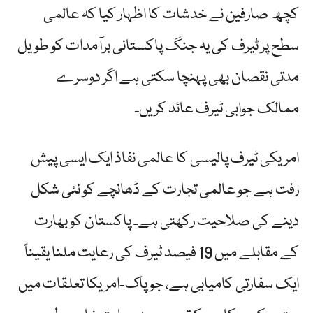
کچھ صارفین نے خدشات کا اظہار کیا کہ عالمی
سطح پر ٹیرف کی یہ جنگ پاکستانی برآمدات کو طویل
مدتی نقصان بھی پہنچا سکتی ہے اگر دوسرے
ممالک جوابی ٹیرف عائد کریں۔
امریکی ٹیرف پالیسی کا عالمی نفاذ ایک ایسی پیش
رفت ہے جو عالمی تجارت کے ڈھانچے کو نئی شکل
دینے کی صلاحیت رکھتی ہے۔ پاکستان کو بھارت
کے مقابلے میں 19 فیصد ٹیرف کی رعایت ملنا یقیناً
ایک سفارتی کامیابی ہے، جو پاک-امریکا تعلقات میں