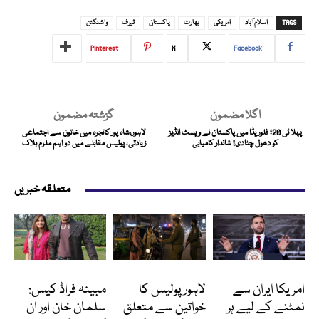
TAGS
اسلام آباد
امریکی
بھارت
پاکستان
ٹیرف
واشنگٹن
Pinterest
X
Facebook
اگلا مضمون
گزشتہ مضمون
پہلا ٹی 20؛ فلوریڈا میں پاکستان نے ویسٹ انڈیز
لاہور،شاہ پور کانجرہ میں خاتون سے اجتماعی
کو دھول چٹادی! شاندار کامیابی
زیادتی، پولیس مقابلے میں دو اہم ملزم ہلاک
متعلقہ خبریں
انٹرنیشنل
پاکستان
انٹرٹینمنٹ
امریکا ایران سے
لاہور پولیس کا
مبینہ فراڈ کیس:
نمٹنے کے لیے ہر
خواتین سے متعلق
سلمان خان اور ان