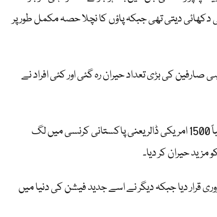
دکھائی دیتی تھی جبکہ پاؤں کا نچلا حصہ مکمل طور پر
ہی صارفین کی بڑی تعداد حیران رہ گئی اور کئی افراد نے
رپورٹس کے مطابق ان غیر معمولی سینڈلز کی قیمت تقریباً 1500 امریکی ڈالر یعنی پاکستانی کرنسی میں لگ
وری قرار دیا جبکہ دیگر نے اسے جدید فیشن کی دنیا میں