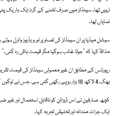
نہیں تھا۔ سینڈلز میں صرف ٹخنے کے گرد ایک باریک پٹی 
نمایاں تھا۔
سوشل میڈیا پر ان سینڈلز کی تصاویر اور ویڈیوز وائرل ہوتے 
مذاقاً کہا کہ “جوتا غائب ہوگیا مگر قیمت باقی رہ گئی۔”
بھگ 4 لاکھ 18 ہزار روپے رکھی گئی ہے، جس نے لوگوں کو مزید حیران کر دیا۔
کچھ صارفین نے اس ڈیزائن کو ناقابلِ استعمال اور غیر ضر
ایک جرات مندانہ اور تخلیقی تجربہ کہا۔