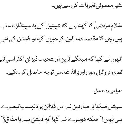
غیر معمولی تجربات کر رہے ہیں۔
غلام مرتضیٰ کا کہنا ہے کہ شینیل کے یہ سینڈلز عملی
ہیں، جن کا مقصد صارفین کو حیران کرنا اور فیشن کی نئی
انہوں نے کہا کہ مہنگے ترین اور عجیب ڈیزائن اکثر اسی لی
تصاویر وائرل ہوں اور برانڈ عالمی توجہ حاصل کر سکے۔
عوامی ردعمل
سوشل میڈیا پر صارفین نے اس ڈیزائن پر دلچسپ تبصرے 
ہی نہیں!” جبکہ دوسرے نے کہا “یہ فیشن ہے یا مذاق؟”