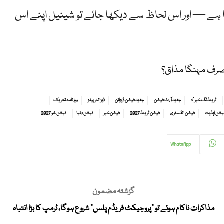
تا ہے — اور اس لحاظ سے دیکھا جائے تو شینیل اپنے اس
 صرف مہنگا مذاق؟
ٹرینڈنگ خبر">
جدید آرٹ فیشن
جدید فیشن ڈیزائن
ڈیزائنر ہیلز
روزنامہ تحریک
یشن اپڈیٹ
فیشن انڈسٹری
فیشن ٹرینڈ 2027
فیشن خبر
فیشن دنیا
فیشن شو 2027
WhatsApp
گزشتہ مضمون
مذاکرات ناکام ہوئے تو “پروجیکٹ فریڈم پلس” شروع ہوگا، ٹرمپ کا بڑا انتباہ