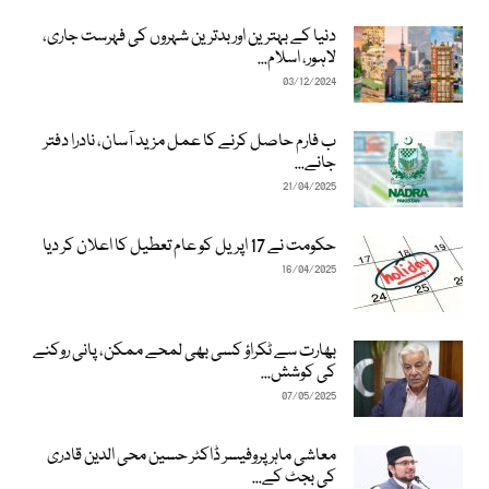
دنیا کے بہترین اور بدترین شہروں کی فہرست جاری،
لاہور، اسلام...
03/12/2024
ب فارم حاصل کرنے کا عمل مزید آسان، نادرا دفتر
جانے...
21/04/2025
حکومت نے 17 اپریل کو عام تعطیل کا اعلان کر دیا
16/04/2025
بھارت سے ٹکراؤ کسی بھی لمحے ممکن، پانی روکنے
کی کوشش...
07/05/2025
معاشی ماہر پروفیسر ڈاکٹر حسین محی الدین قادری
کی بجٹ کے...