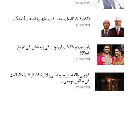
22/05/2025
ڈاکٹر ذاکر نائیک بیٹے کے ساتھ پاکستان آئینگے
21/09/2024
رنویر اوردیپکا کے ہاں بچے کی پیدائش کی تاریخ
کیا؟؟؟
31/08/2024
کراچی واقعہ پر ایمرجنسی پلان نافذ کر کے تحقیقات
کی جائیں: چینی...
07/10/2024