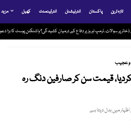
تازہ ترین
پاکستان
انٹرنیشنل
انٹرٹینمنٹ
کھیل
مزید
قبل رحم مادر میں بچے کی نایاب سرجری، پیدائشی نقص کامیابی سے دور
و عجیب
 کردیا، قیمت سن کر صارفین دنگ رہ
 اظہار میں بدل دیتا ہے