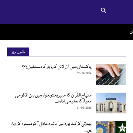
مقبول ترین
پاکستان میں آن لائن کاروبار کا مستقبل؟؟؟
28/11/2024
منہاج القرآن کا خیبرپختونخواہ میں بین الاقوامی
معیار کا تعلیمی ادارہ...
01/05/2025
بھارتی کرکٹ بورڈ نے ’’ہائبرڈ ماڈل‘‘ کو مسترد کر دیا،
پی...