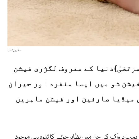
سکرین شاٹ
رتضیٰ)
دنیا کے معروف لگژری فیشن
 اپنے ریزارٹ 2027 فیشن شو میں ایسا منفرد اور حیران
ل میڈیا صارفین اور فیشن ماہرین
 ریمپ پر واک کی جن میں بظاہر جوتے کا تلوہ ہی موجود