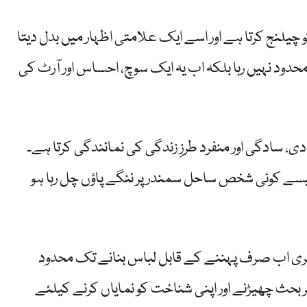
 چیلنج کرتا ہے اور اسے ایک علامتی اظہار میں بدل دیتا
ود نہیں رہا بلکہ اب یہ ایک سوچ، احساس اور آرٹ کی
دی، سادگی اور منفرد طرزِ زندگی کی نمائندگی کرتا ہے۔
سے کوئی شخص ساحل سمندر پر ننگے پاؤں چل رہا ہو
ری اب صرف پہننے کے قابل لباس بنانے تک محدود
ر بحث چھیڑنے اور اپنی شناخت کو نمایاں کرنے کیلئے