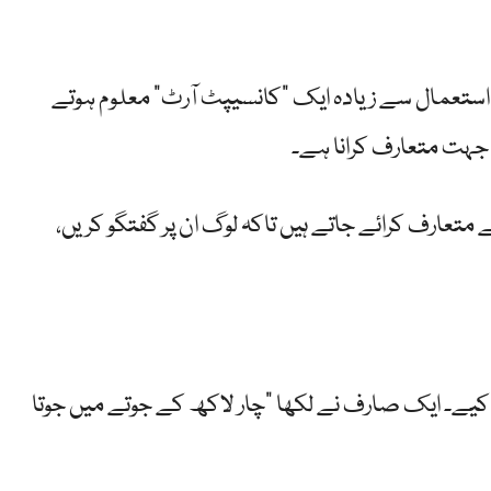
 استعمال سے زیادہ ایک “کانسیپٹ آرٹ” معلوم ہوتے
 جہت متعارف کرانا ہے۔
ے متعارف کرائے جاتے ہیں تاکہ لوگ ان پر گفتگو کریں،
کیے۔ ایک صارف نے لکھا “چار لاکھ کے جوتے میں جوتا