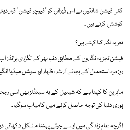
کئی فیشن شائقین نے اس ڈیزائن کو “فیوچر فیشن” قرار دیت
کوشش کرتے ہیں۔
تجزیہ نگار کیا کہتے ہیں؟
فیشن تجزیہ نگاروں کے مطابق دنیا بھر کے لگژری برانڈز ا
روزمرہ استعمال کے بجائے آرٹ، اظہار اور سوشل میڈیا ان
ماہرین کا کہنا ہے کہ شینیل کے یہ سینڈلز بھی اسی رجح
پوری دنیا کی توجہ حاصل کرنے میں کامیاب ہوگیا۔
اگرچہ عام زندگی میں ایسے جوتے پہننا مشکل دکھائی دی