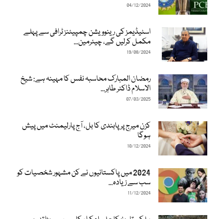
04/12/2024
اسٹیڈیمز کی رینوویشن چمپیئنز ٹرافی سے پہلے
مکمل کرلیں گے، چیئرمین...
19/08/2024
رمضان المبارک محاسبہ نفس کا مہینہ ہے: شیخ
الاسلام ڈاکٹر طاہر...
07/03/2025
کزن میرج پر پابندی کا بل، آج پارلیمنٹ میں پیش
ہوگا
10/12/2024
2024 میں پاکستانیوں نے کن مشہور شخصیات کو
سب سے زیادہ...
11/12/2024