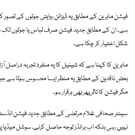
فیشن ماہرین کے مطابق یہ ڈیزائن روایتی جوتوں کے تصور کو
ہے۔ ان کے مطابق جدید فیشن صرف لباس یا جوتوں تک محد
شکل اختیار کر چکا ہے۔
ماہرین کا کہنا ہے کہ شینیل کا یہ منفرد تجربہ دراصل آزا
بعض ناقدین کے مطابق یہ منظر ایسا محسوس ہوتا ہے جی
مگر فیشن کا تاثر پھر بھی برقرار ہو۔
سینئر صحافی غلام مرتضیٰ کے مطابق جدید فیشن انڈسٹ
نہیں رہی بلکہ اب برانڈز توجہ حاصل کرنے، سوشل میڈیا پ