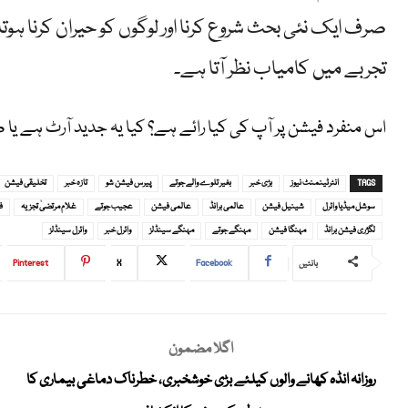
صرف ایک نئی بحث شروع کرنا اور لوگوں کو حیران کرنا ہو
تجربے میں کامیاب نظر آتا ہے۔
اس منفرد فیشن پر آپ کی کیا رائے ہے؟ کیا یہ جدید آرٹ ہے یا
TAGS
انٹرٹینمنٹ نیوز
بڑی خبر
بغیر تلوے والے جوتے
پیرس فیشن شو
تازہ خبر
تخلیقی فیشن
سوشل میڈیا وائرل
شینیل فیشن
عالمی برانڈ
عالمی فیشن
عجیب جوتے
غلام مرتضیٰ تجزیہ
ف
لگژری فیشن برانڈ
مہنگا فیشن
مہنگے جوتے
مہنگے سینڈلز
وائرل خبر
وائرل سینڈلز
Pinterest
X
Facebook
بانٹیں
اگلا مضمون
روزانہ انڈہ کھانے والوں کیلئے بڑی خوشخبری، خطرناک دماغی بیماری کا