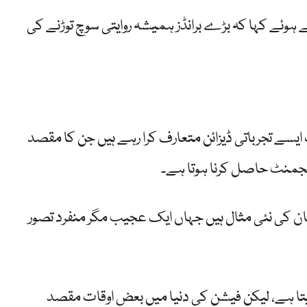
ے ہوئے کہا کہ بڑے برانڈز ہمیشہ روایتی سوچ توڑنے کی
ب ایسے تجرباتی ڈیزائن متعارف کرا رہے ہیں جن کا مقصد
گیجمنٹ حاصل کرنا ہوتا ہے۔
ان کی نئی مثال ہیں جہاں ایک عجیب مگر منفرد تصور
تا ہے، لیکن فیشن کی دنیا میں بعض اوقات مقصد