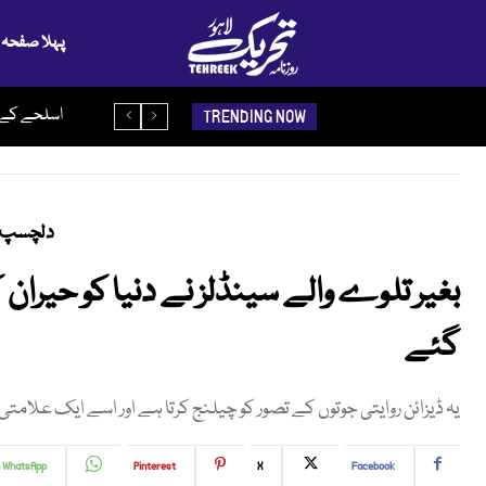
پہلا صفحہ
پیدائش سے 
TRENDING NOW
دلچسپ 
بغیر تلوے والے سینڈلز نے دنیا کو حیران
گئے
یہ ڈیزائن روایتی جوتوں کے تصور کو چیلنج کرتا ہے اور اسے ایک علامتی
WhatsApp
Pinterest
X
Facebook