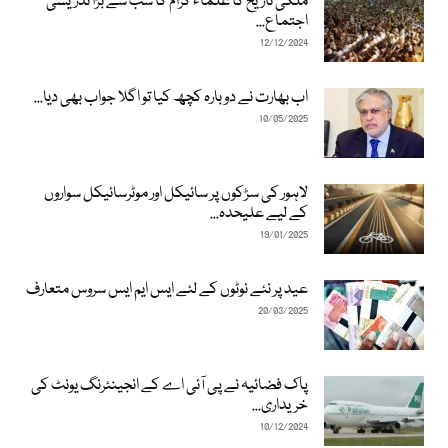
ملکی تاریخ کا علماء کرام کا سب سے بڑا تدریسی
اجتماع...
12/12/2024
اب بھارت نے دوبارہ کچھ کیا تو اگلا جواب بھی دیا...
10/05/2025
لاہور کی سڑکوں پر سائیکل اور موٹرسائیکل سواروں
کے لیے علیحدہ...
19/01/2025
عید پر نئے نوٹوں کے لئے ایس ایم ایس سروس متعارف
20/03/2025
پاک فضائیہ نے پی آئی اے کے انجینئرنگ یونٹ کی
خریداری...
10/12/2024