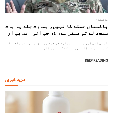
پاکستان
پاکستان جھکے گا نہیں، بھارت جلد یہ بات
سمجھ لے تو بہتر ہے، ڈی جی آئی ایس پی آر
ڈی جی آئی ایس پی آر نے بھارت کو کھلا پیغام دیا ہے کہ پاکستان
کسی دباؤ کے آگے نہیں جھکے گا، اور اگر...
KEEP READING
مزید خبریں