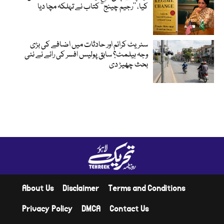
کیا، ’’رجیم چینج‘‘ کتاب نے تہلکہ مچا دیا
سٹریٹ کرائم اور حادثات میں اضافے کی بڑی
وجہ ہیلمٹ؟ سابق پولیس افسر کی رائے نے نئی
بحث چھیڑ دی
About Us
Disclaimer
Terms and Conditions
Privacy Policy
DMCA
Contact Us