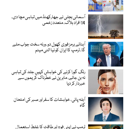
آسمانی بجلی نے جھارکھنڈ میں تباہی مچا دی،
14 افراد ہلاک، متعدد زخمی
آبنائے ہرمز فوری کھول دو، ورنہ سخت جواب ملے
گا، ٹرمپ کا ایران کو نیا الٹی میٹم
رنگ گورا کرنے کی خواہش کہیں جلد کی تباہی
نہ بن جائے، ماہرین نے خطرناک کریموں سے
خبردار کر دیا
آبلہ پائی، خواہشات کا سفر اور صبر کی امتحان
گاہ
ٹرمپ نے اپنی فوج اور طاقت کا غلط استعمال