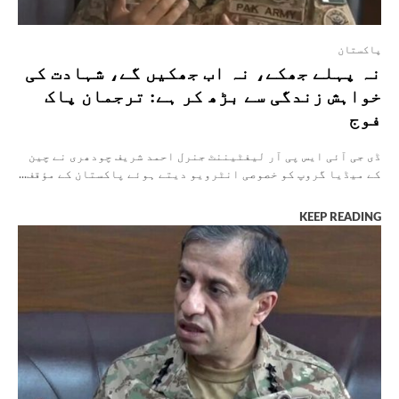
پاکستان
نہ پہلے جھکے، نہ اب جھکیں گے، شہادت کی
خواہش زندگی سے بڑھ کر ہے: ترجمان پاک
فوج
ڈی جی آئی ایس پی آر لیفٹیننٹ جنرل احمد شریف چودھری نے چین
کے میڈیا گروپ کو خصوصی انٹرویو دیتے ہوئے پاکستان کے مؤقف...
KEEP READING