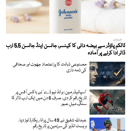
انٹرنیشنل
ٹالکم پاؤڈر سے بیضہ دانی کا کینسر، جانسن اینڈ جانسن 5.5 ارب
ڈالر ادا کرنے پر آمادہ
مصنوعی ذہانت کا پراعتماد جھوٹ اور صحافی
کی ذمہ داری
’اسپائیڈر مین: برانڈ نیو ڈے‘ نے باکس آفس پر
تاریخ رقم کر دی، صرف 6 دن میں ایک ارب ڈالر کا
سنگِ میل عبور
عبداللہ شفیق نے 49 سال پرانا ریکارڈ توڑ دیا،
ویسٹ انڈیز کی سرزمین پر تاریخ رقم