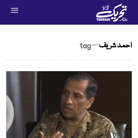
احمد شریف
─ tag