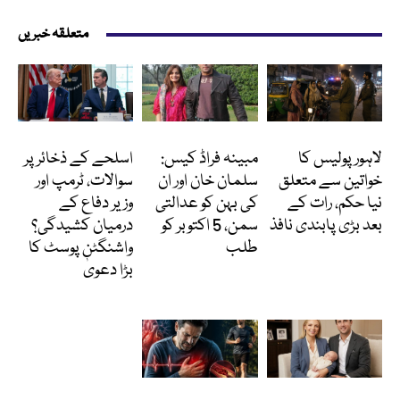
متعلقہ خبریں
پاکستان
انٹرٹینمنٹ
انٹرنیشنل
لاہور پولیس کا
مبینہ فراڈ کیس:
اسلحے کے ذخائر پر
خواتین سے متعلق
سلمان خان اور ان
سوالات، ٹرمپ اور
نیا حکم، رات کے
کی بہن کو عدالتی
وزیر دفاع کے
بعد بڑی پابندی نافذ
سمن، 5 اکتوبر کو
درمیان کشیدگی؟
طلب
واشنگٹن پوسٹ کا
بڑا دعویٰ
انٹرنیشنل
Featured
دلچسپ و عجیب