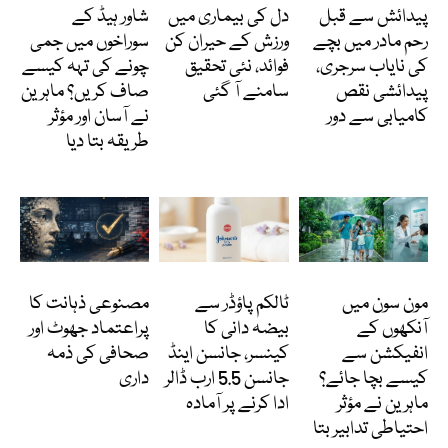
پیدائش سے قبل
دل کی بیماری میں
شاور ہیڈ کے
رحم مادر میں بچے
ورزش کے حیران کن
سوراخوں میں جمی
کی نایاب سرجری،
فوائد، نئی تحقیق
چونے کی تہہ کیسے
پیدائشی نقص
سامنے آ گئی
صاف کریں؟ ماہرین
کامیابی سے دور
نے آسان اور مؤثر
طریقہ بتا دیا
Featured
انٹرنیشنل
کالمز
مون سون میں
ٹالکم پاؤڈر سے
مصنوعی ذہانت کا
آنکھوں کے
بیضہ دانی کا
پراعتماد جھوٹ اور
انفیکشن سے
کینسر، جانسن اینڈ
صحافی کی ذمہ
کیسے بچا جائے؟
جانسن 5.5 ارب ڈالر
داری
ماہرین نے مؤثر
ادا کرنے پر آمادہ
احتیاطی تدابیر بتا