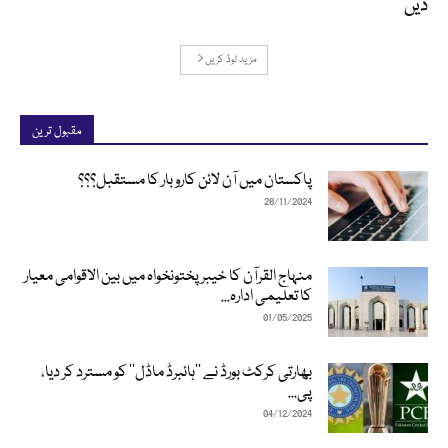
دیں
مزید لوڈ کریں
مقبول ترین
پاکستان میں آن لائن کاروبار کا مستقبل؟؟؟
28/11/2024
منہاج القرآن کا خیبرپختونخواہ میں بین الاقوامی معیار
کا تعلیمی ادارہ...
01/05/2025
بھارتی کرکٹ بورڈ نے ’’ہائبرڈ ماڈل‘‘ کو مسترد کر دیا،
پی...
04/12/2024