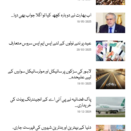
اب بھارت نے دوبارہ کچھ کیا تو اگلا جواب بھی دیا...
10/05/2025
عید پر نئے نوٹوں کے لئے ایس ایم ایس سروس متعارف
20/03/2025
لاہور کی سڑکوں پر سائیکل اور موٹرسائیکل سواروں کے
لیے علیحدہ...
19/01/2025
پاک فضائیہ نے پی آئی اے کے انجینئرنگ یونٹ کی
خریداری...
10/12/2024
دنیا کے بہترین اور بدترین شہروں کی فہرست جاری،