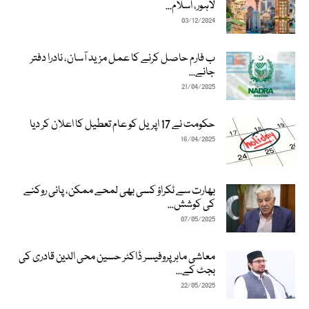
لاہور، اسلام...
03/12/2024
ب فارم حاصل کرنے کا عمل مزید آسان، نادرا دفتر
جانے...
21/04/2025
حکومت نے 17 اپریل کو عام تعطیل کا اعلان کر دیا
16/04/2025
بھارت سے ٹکراؤ کسی بھی لمحے ممکن، پانی روکنے
کی کوشش...
07/05/2025
معاشی ماہر پروفیسر ڈاکٹر حسین محی الدین قادری کی
بجٹ کے...
22/05/2025