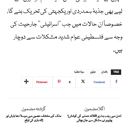
لیے بھی جذبۂ ہمدردی اور یکجہتی کی تحریک بنے گا،
خصوصاً ان حالات میں جب ’’اسرائیلی‘‘ جارحیت کی
وجہ سے فلسطینی عوام شدید مشکلات سے دوچار
ہیں۔
TAGS
باتمان
دولہن
سونا عطیہ
Pinterest
X
Facebook
اگلا مضمون
گزشتہ مضمون
لندن میں رجب بٹ پر قاتلانہ حملے کی کوشش؟
ملک کے مختلف حصوں میں موسلا دھا بارش اور
یوٹیوبر نے مشکل سے جان بچائی
ژالہ باری کی توقع