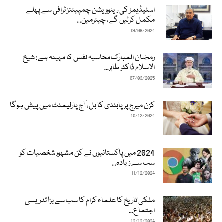
اسٹیڈیمز کی رینوویشن چمپیئنز ٹرافی سے پہلے
مکمل کرلیں گے، چیئرمین...
19/08/2024
رمضان المبارک محاسبہ نفس کا مہینہ ہے: شیخ
الاسلام ڈاکٹر طاہر...
07/03/2025
کزن میرج پر پابندی کا بل، آج پارلیمنٹ میں پیش ہوگا
10/12/2024
2024 میں پاکستانیوں نے کن مشہور شخصیات کو
سب سے زیادہ...
11/12/2024
ملکی تاریخ کا علماء کرام کا سب سے بڑا تدریسی
اجتماع...
12/12/2024