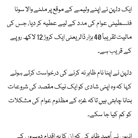
ایک دلہن نے اپنے ولیمے کے موقع پر ملنے والا سونا
فلسطینی عوام کی مدد کے لیے عطیہ کر دیا، جس کی
مالیت تقریباً 40 ہزار ڈالر یعنی ایک کروڑ 12 لاکھ روپے
کے قریب ہے۔
دلہن نے اپنا نام ظاہر نہ کرنے کی درخواست کرتے ہوئے
کہا کہ وہ اپنی شادی کو ایک نیک مقصد کی شروعات
بنانا چاہتی ہیں تاکہ غزہ کے مظلوم عوام کی مشکلات
کو کم کیا جا سکے۔
انہوں نے اُمید ظاہر کی کہ ان کا یہ اقدام دوسروں کے