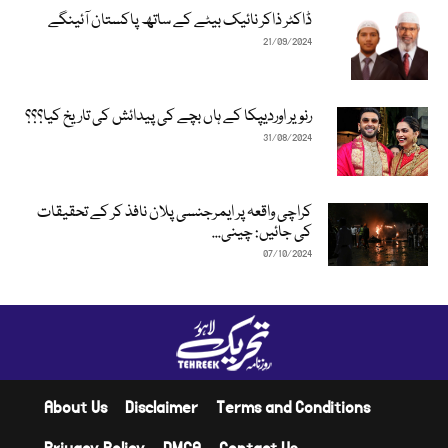
ڈاکٹر ذاکر نائیک بیٹے کے ساتھ پاکستان آئینگے
21/09/2024
رنویر اوردیپکا کے ہاں بچے کی پیدائش کی تاریخ کیا؟؟؟
31/08/2024
کراچی واقعہ پر ایمرجنسی پلان نافذ کر کے تحقیقات
کی جائیں: چینی...
07/10/2024
About Us
Disclaimer
Terms and Conditions