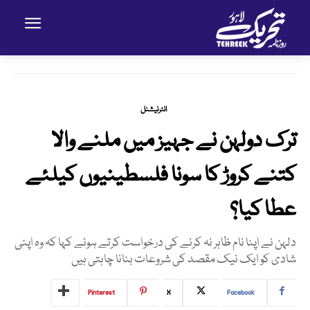
انٹرنیشنل
ترک دولہن نے جہیز میں ملنے والا
کتنے کروڑ کا سونا فلسطینیوں کیلئے
عطا کیا؟
دلہن نے اپنا نام ظاہر نہ کرنے کی درخواست کرتے ہوئے کہا کہ وہ اپنی
شادی کو ایک نیک مقصد کی شروعات بنانا چاہتی ہیں
Pinterest
X
Facebook