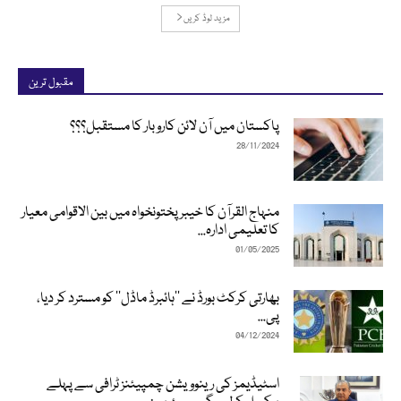
مزید لوڈ کریں
مقبول ترین
پاکستان میں آن لائن کاروبار کا مستقبل؟؟؟
28/11/2024
منہاج القرآن کا خیبرپختونخواہ میں بین الاقوامی معیار
کا تعلیمی ادارہ...
01/05/2025
بھارتی کرکٹ بورڈ نے ’’ہائبرڈ ماڈل‘‘ کو مسترد کر دیا،
پی...
04/12/2024
اسٹیڈیمز کی رینوویشن چمپیئنز ٹرافی سے پہلے