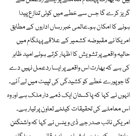
گریز کرے گا جس سے خطے میں کوئی تنازع پیدا
ہونے کا امکان ہو۔عالمی خبر رساں اداروں کے مطابق
امریکا نے مقبوضہ کشمیر کے علاقے پہلگام میں
حالیہ واقعے پر تشویش کا اظہار کرتے ہوئے امید ظاہر
کی ہے کہ بھارت اس واقعے پر ایسا ردعمل نہیں دے
گا جو پورے خطے کو کشیدگی کی لپیٹ میں لے آئے۔
انہوں نے کہا کہ پاکستان ایک ذمے دار ملک ہے اور وہ
اس معاملے کی تحقیقات کیلئے تعاون پر تیار ہے۔
امریکی نائب صدر جے ڈی وینس نے کہا کہ واشنگٹن