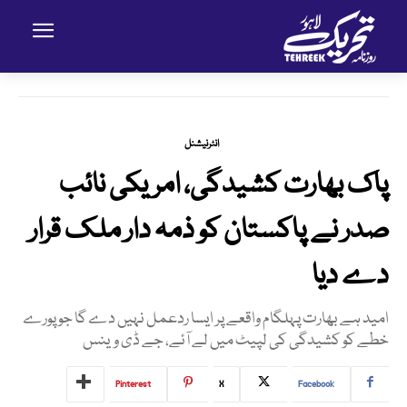
انٹرنیشنل
پاک بھارت کشیدگی، امریکی نائب
صدر نے پاکستان کو ذمہ دار ملک قرار
دے دیا
امید ہے بھارت پہلگام واقعے پر ایسا ردعمل نہیں دے گا جو پورے
خطے کو کشیدگی کی لپیٹ میں لے آئے، جے ڈی وینس
Pinterest
X
Facebook