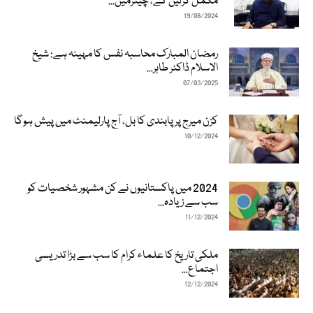
مکمل کرلیں گے، چیئرمین...
19/08/2024
رمضان المبارک محاسبہ نفس کا مہینہ ہے: شیخ
الاسلام ڈاکٹر طاہر...
07/03/2025
کزن میرج پر پابندی کا بل، آج پارلیمنٹ میں پیش ہوگا
10/12/2024
2024 میں پاکستانیوں نے کن مشہور شخصیات کو
سب سے زیادہ...
11/12/2024
ملکی تاریخ کا علماء کرام کا سب سے بڑا تدریسی
اجتماع...
12/12/2024