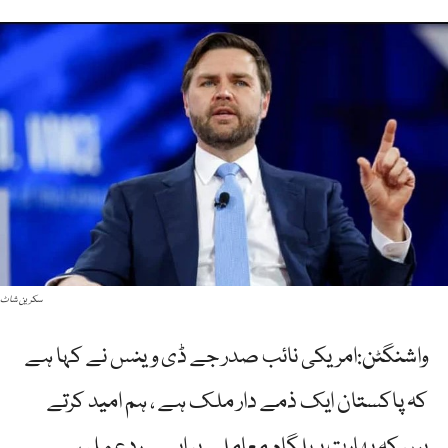
سکرین شاٹ
واشنگٹن:امریکی نائب صدر جے ڈی وینس نے کہا ہے
کہ پاکستان ایک ذمے دار ملک ہے ، ہم امید کرتے
ہیں کہ بھارت پہلگام معاملے پر ایسے ردعمل سے