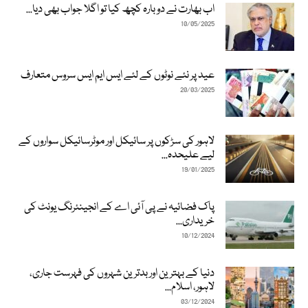
اب بھارت نے دوبارہ کچھ کیا تو اگلا جواب بھی دیا...
10/05/2025
عید پر نئے نوٹوں کے لئے ایس ایم ایس سروس متعارف
20/03/2025
لاہور کی سڑکوں پر سائیکل اور موٹرسائیکل سواروں کے
لیے علیحدہ...
19/01/2025
پاک فضائیہ نے پی آئی اے کے انجینئرنگ یونٹ کی
خریداری...
10/12/2024
دنیا کے بہترین اور بدترین شہروں کی فہرست جاری،
لاہور، اسلام...
03/12/2024