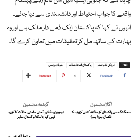
چاہتا ہے کہ جنوبی ایشیا میں امن قائم رہے،پہلگام
واقعے کا جواب احتیاط اور دانشمندی سے دیا جائے۔
انہوں نے کہا کہ پاکستان ایک ذمے دار ملک ہے اور وہ
بھارت کے ساتھ مل کر تحقیقات میں تعاون کرے گا۔
TAGS
امریکی نائب صدر
پاکستان ذمہ دار ملک
جے ڈی وینس
Pinterest
X
Facebook
اگلا مضمون
گزشتہ مضمون
سمگلنگ سے پاکستان کو سالانہ کتنے کھرب کا
دو جوہری طاقتیں آمنے سامنے، حالات کا کچھ
نقصان ہورہا ہے؟
نہیں کہا جاسکتا،پاکستان سفیر
متعلقہ خبریں