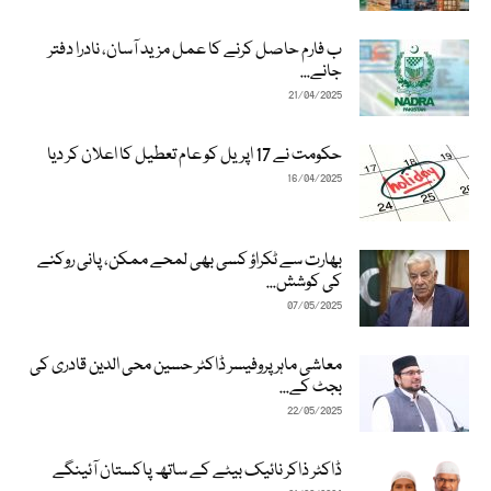
ب فارم حاصل کرنے کا عمل مزید آسان، نادرا دفتر
جانے...
21/04/2025
حکومت نے 17 اپریل کو عام تعطیل کا اعلان کر دیا
16/04/2025
بھارت سے ٹکراؤ کسی بھی لمحے ممکن، پانی روکنے
کی کوشش...
07/05/2025
معاشی ماہر پروفیسر ڈاکٹر حسین محی الدین قادری کی
بجٹ کے...
22/05/2025
ڈاکٹر ذاکر نائیک بیٹے کے ساتھ پاکستان آئینگے