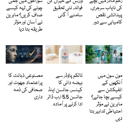
رحم مادر میں بچے
ورزش کے حیران کن
سوراخوں میں جمی
کی نایاب سرجری،
فوائد، نئی تحقیق
چونے کی تہہ کیسے
پیدائشی نقص
سامنے آ گئی
صاف کریں؟ ماہرین
کامیابی سے دور
نے آسان اور مؤثر
طریقہ بتا دیا
Featured
انٹرنیشنل
کالمز
مون سون میں
ٹالکم پاؤڈر سے
مصنوعی ذہانت کا
آنکھوں کے
بیضہ دانی کا
پراعتماد جھوٹ اور
انفیکشن سے
کینسر، جانسن اینڈ
صحافی کی ذمہ
کیسے بچا جائے؟
جانسن 5.5 ارب ڈالر
داری
ماہرین نے مؤثر
ادا کرنے پر آمادہ
احتیاطی تدابیر بتا
دیں