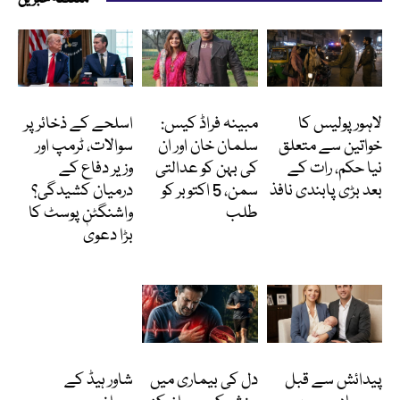
پاکستان
انٹرٹینمنٹ
انٹرنیشنل
لاہور پولیس کا
مبینہ فراڈ کیس:
اسلحے کے ذخائر پر
خواتین سے متعلق
سلمان خان اور ان
سوالات، ٹرمپ اور
نیا حکم، رات کے
کی بہن کو عدالتی
وزیر دفاع کے
بعد بڑی پابندی نافذ
سمن، 5 اکتوبر کو
درمیان کشیدگی؟
طلب
واشنگٹن پوسٹ کا
بڑا دعویٰ
انٹرنیشنل
Featured
دلچسپ و عجیب
پیدائش سے قبل
دل کی بیماری میں
شاور ہیڈ کے