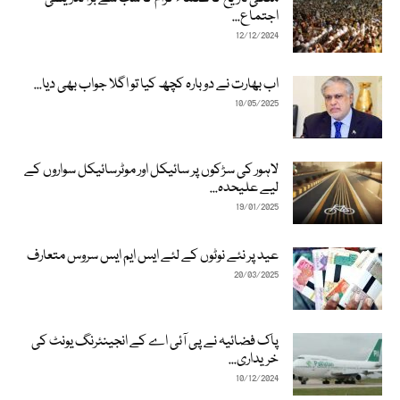
اجتماع...
12/12/2024
اب بھارت نے دوبارہ کچھ کیا تو اگلا جواب بھی دیا...
10/05/2025
لاہور کی سڑکوں پر سائیکل اور موٹرسائیکل سواروں کے
لیے علیحدہ...
19/01/2025
عید پر نئے نوٹوں کے لئے ایس ایم ایس سروس متعارف
20/03/2025
پاک فضائیہ نے پی آئی اے کے انجینئرنگ یونٹ کی
خریداری...
10/12/2024