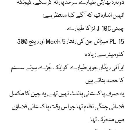
دوبارہ بھارتی طیارے سرحد پار نہ کر سکے، کیونکہ
انہیں اندازہ تھا کہ آگے کیا منتظر ہے:
چینی J-10C لڑاکا طیارے
PL-15 میزائل جن کی رفتار Mach 5 اور رینج 300
کلومیٹر سے زیادہ
ایر آئی ریڈار، جو ہر طیارے کو ایک جُڑے ہوئے سسٹم
کا حصہ بناتے ہیں
یہ صرف پاکستانی پائلٹ نہیں تھے، یہ چین کا مکمل
فضائی جنگی نظام تھا جو اس وقت پاکستانی فضاؤں
میں متحرک تھا۔