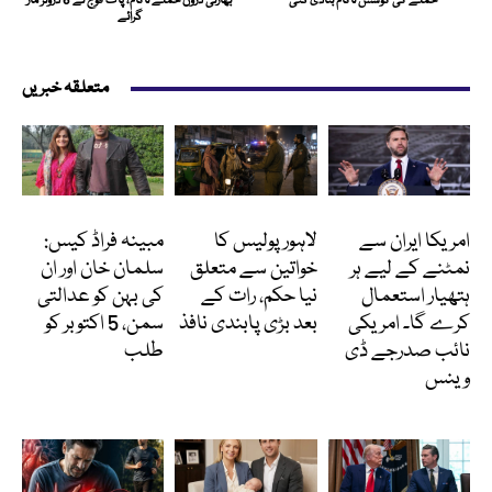
حملے کی کوشش ناکام بنادی گئی
بھارتی ڈرون حملے ناکام، پاک فوج نے 6 ڈرونز مار
گرائے
متعلقہ خبریں
انٹرنیشنل
پاکستان
انٹرٹینمنٹ
امریکا ایران سے
لاہور پولیس کا
مبینہ فراڈ کیس:
نمٹنے کے لیے ہر
خواتین سے متعلق
سلمان خان اور ان
ہتھیار استعمال
نیا حکم، رات کے
کی بہن کو عدالتی
کرے گا۔ امریکی
بعد بڑی پابندی نافذ
سمن، 5 اکتوبر کو
نائب صدرجے ڈی
طلب
وینس