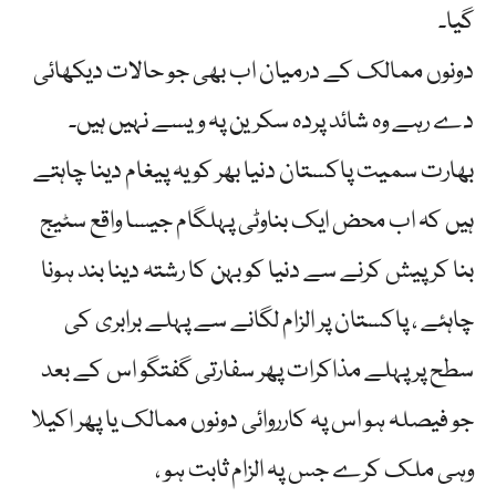
گیا۔
دونوں ممالک کے درمیان اب بھی جو حالات دیکھائی
دے رہے وہ شائد پردہ سکرین پہ ویسے نہیں ہیں۔
بھارت سمیت پاکستان دنیا بھر کو یہ پیغام دینا چاہتے
ہیں کہ اب محض ایک بناوٹی پہلگام جیسا واقع سٹیج
بنا کر پیش کرنے سے دنیا کو بہن کا رشتہ دینا بند ہونا
چاہئے ، پاکستان پر الزام لگانے سے پہلے برابری کی
سطح پر پہلے مذاکرات پھر سفارتی گفتگو اس کے بعد
جو فیصلہ ہو اس پہ کارروائی دونوں ممالک یا پھر اکیلا
وہی ملک کرے جس پہ الزام ثابت ہو ،