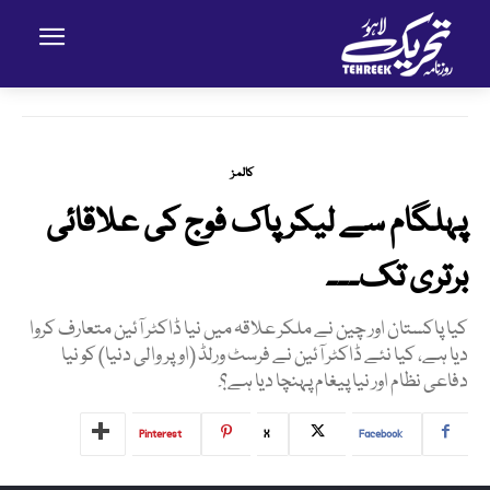
کالمز
پہلگام سے لیکر پاک فوج کی علاقائی
برتری تک۔۔۔
کیا پاکستان اور چین نے ملکر علاقہ میں نیا ڈاکٹر آئین متعارف کروا
دیا ہے، کیا نئے ڈاکٹر آئین نے فرسٹ ورلڈ (اوپر والی دنیا) کو نیا
دفاعی نظام اور نیا پیغام پہنچا دیا ہے؟ْ
Pinterest
X
Facebook