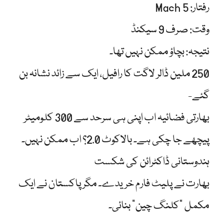
رفتار: Mach 5
وقت: صرف 9 سیکنڈ
نتیجہ: بچاؤ ممکن نہیں تھا۔
250 ملین ڈالر لاگت کا رافیل، ایک سے زائد نشانہ بن
گئے-
بھارتی فضائیہ اب اپنی ہی سرحد سے 300 کلومیٹر
پیچھے جا چکی ہے۔ بالاکوٹ 2.0؟ اب ممکن نہیں۔
ہندوستانی ڈاکٹرائن کی شکست
بھارت نے پلیٹ فارم خریدے۔ مگر پاکستان نے ایک
مکمل "کلنگ چین” بنائی۔