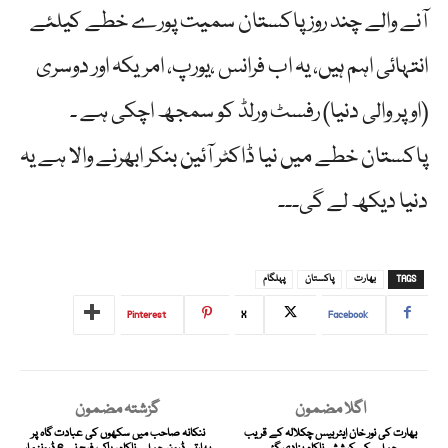
آنے والے چند روز پاکستان سمیت پورے خطے کیلئے
انتہائی اہم ہیں، یہ اب فرانس ،یورپ، امریکہ اور دوسری
(اوپر والی دنیا) رفسٹ ورلڈ کو سمجھ اچکی ہے ۔
پاکستان خطے میں نیا ڈاکٹر آئین بنکر ابھرنے والا ہے یہ
دنیا دیکھ لے گی۔۔۔
TAGS
بھارت
پاکستان
پہلگام
Pinterest
X
Facebook
اگلا مضمون
گزشتہ مضمون
بھارت کی نور خان ایئربیس چکلالہ کے قریب
ننکانہ صاحب میں سکھوں کی عبادت گاہ پر