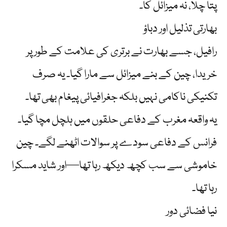
پتا چلا، نہ میزائل کا۔
بھارتی تذلیل اور دباؤ
رافیل، جسے بھارت نے برتری کی علامت کے طور پر
خریدا، چین کے بنے میزائل سے مارا گیا۔ یہ صرف
تکنیکی ناکامی نہیں بلکہ جغرافیائی پیغام بھی تھا۔
یہ واقعہ مغرب کے دفاعی حلقوں میں ہلچل مچا گیا۔
فرانس کے دفاعی سودے پر سوالات اٹھنے لگے۔ چین
خاموشی سے سب کچھ دیکھ رہا تھا—اور شاید مسکرا
رہا تھا۔
نیا فضائی دور