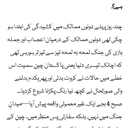
ہے؟ْ
چند روز پہلے دونوں ممالک میں کشیدگی کی ابتدا ہو
چکی تھی دونوں ممالک کے درمیان اعصاب اور جملہ
بازی کی جنگ لمحہ بہ لمحہ تیز سے تیز تر ہورہی تھی
کہ اچانک تیسری دنیا یعنی پاکستان چین سمیت اس
خطے میں حالات نے کروٹ بدلی اور پھر یکدم بدلنے
والی صورتحال نے کچھ نیا رنگ پکڑنا شروع کردیا۔۔
صبح 4 بجے ایک غیر معمولی واقعہ پیش آیا—میدانِ
جنگ میں نہیں، بلکہ سفارتی پس منظر میں۔ چین کے