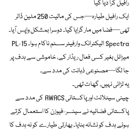
رافیل گرا دیا گیا
ایک رافیل طیارہ—جس کی مالیت 250 ملین ڈالر
تھی—فضا میں مار گرایا گیا۔ دوسرا بمشکل واپس آیا۔
Spectra الیکٹرانک وارفیئر سسٹم ناکام ہوا۔ PL-15
میزائل بغیر کسی فعال ریڈار کے، خاموشی سے ہدف پر
جا لگا—مصنوعی ذہانت کی مدد سے۔
یہ لڑائی نہیں، گھات تھی۔
چینی سیٹلائٹ اور پاکستانی AWACS کی مدد سے
پاکستانی فضائیہ نے سینسر-فیوزن کا استعمال کرتے
ہوئے ہدف کو نشانہ بنایا۔ بھارتی طیارے کو نہ ہدف کا