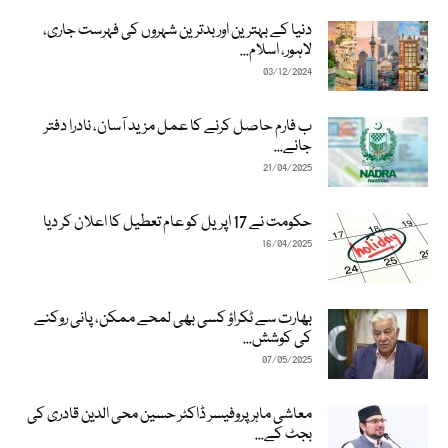
دنیا کے بہترین اور بدترین شہروں کی فہرست جاری،
لاہور، اسلام...
03/12/2024
ب فارم حاصل کرنے کا عمل مزید آسان، نادرا دفتر
جانے...
21/04/2025
حکومت نے 17 اپریل کو عام تعطیل کا اعلان کر دیا
16/04/2025
بھارت سے ٹکراؤ کسی بھی لمحے ممکن، پانی روکنے
کی کوشش...
07/05/2025
معاشی ماہر پروفیسر ڈاکٹر حسین محی الدین قادری کی
بجٹ کے...