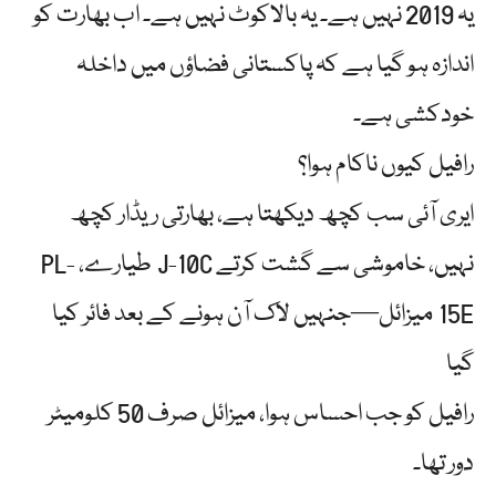
یہ 2019 نہیں ہے۔ یہ بالاکوٹ نہیں ہے۔ اب بھارت کو
اندازہ ہو گیا ہے کہ پاکستانی فضاؤں میں داخلہ
خودکشی ہے۔
رافیل کیوں ناکام ہوا؟
ایری آئی سب کچھ دیکھتا ہے، بھارتی ریڈار کچھ
نہیں، خاموشی سے گشت کرتے J-10C طیارے، PL-
15E میزائل—جنہیں لاک آن ہونے کے بعد فائر کیا
گیا
رافیل کو جب احساس ہوا، میزائل صرف 50 کلومیٹر
دور تھا۔