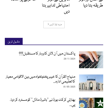
طریقہ بتا دیا
احتیاطی تدابیر بتا
دیں
مزید لوڈ کریں
مقبول ترین
پاکستان میں آن لائن کاروبار کا مستقبل؟؟؟
28/11/2024
منہاج القرآن کا خیبرپختونخواہ میں بین الاقوامی معیار
کا تعلیمی ادارہ...
01/05/2025
بھارتی کرکٹ بورڈ نے ’’ہائبرڈ ماڈل‘‘ کو مسترد کر دیا،
پی...