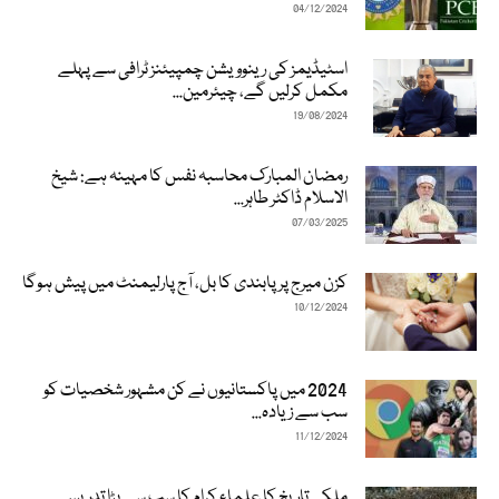
04/12/2024
اسٹیڈیمز کی رینوویشن چمپیئنز ٹرافی سے پہلے
مکمل کرلیں گے، چیئرمین...
19/08/2024
رمضان المبارک محاسبہ نفس کا مہینہ ہے: شیخ
الاسلام ڈاکٹر طاہر...
07/03/2025
کزن میرج پر پابندی کا بل، آج پارلیمنٹ میں پیش ہوگا
10/12/2024
2024 میں پاکستانیوں نے کن مشہور شخصیات کو
سب سے زیادہ...
11/12/2024
ملکی تاریخ کا علماء کرام کا سب سے بڑا تدریسی