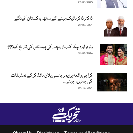
22/05/2025
ڈاکٹر ذاکر نائیک بیٹے کے ساتھ پاکستان آئینگے
21/09/2024
رنویر اوردیپکا کے ہاں بچے کی پیدائش کی تاریخ کیا؟؟؟
31/08/2024
کراچی واقعہ پر ایمرجنسی پلان نافذ کر کے تحقیقات
کی جائیں: چینی...
07/10/2024