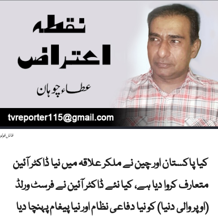
فائل فوٹو
کیا پاکستان اور چین نے ملکر علاقہ میں نیا ڈاکٹر آئین
متعارف کروا دیا ہے، کیا نئے ڈاکٹر آئین نے فرسٹ ورلڈ
(اوپر والی دنیا) کو نیا دفاعی نظام اور نیا پیغام پہنچا دیا