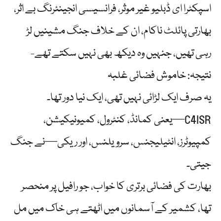
اسپکٹرا ای ڈبلیو غیر موثر، فرانسیسی انجینئرنگ بے اثر،
بھارتی پائلٹ ناکام، ان کے خلاف جنگ مشینیں لڑ
رہی تھیں، جنہیں وہ دیکھ بھی نہیں سکتے تھے-
نتیجہ: خاموش فضائی غلبہ
یہ صرف ایک لڑائی نہیں تھی، ایک نیا دور تھا۔
C4ISR—یعنی کمانڈ، کنٹرول، کمیونیکیشن،
کمپیوٹرز، انٹیلیجنس، سرویلنس، اور ریکی—نے جنگ
جیتی۔
بھارت کی فضائی برتری کا خواب، جو رافیل پر منحصر
تھا، کشمیر کے آسمانوں میں اٹھتے ہی خاک میں مل