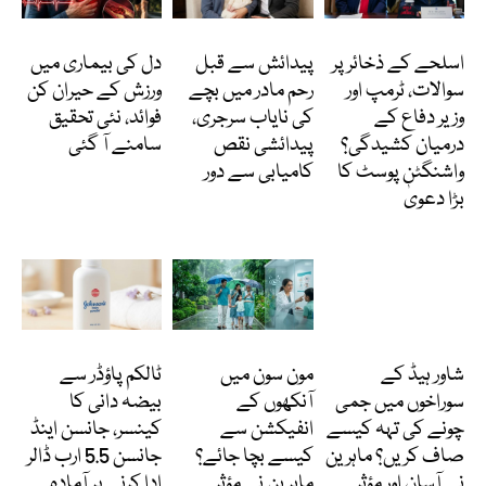
انٹرنیشنل
انٹرنیشنل
Featured
اسلحے کے ذخائر پر
پیدائش سے قبل
دل کی بیماری میں
سوالات، ٹرمپ اور
رحم مادر میں بچے
ورزش کے حیران کن
وزیر دفاع کے
کی نایاب سرجری،
فوائد، نئی تحقیق
درمیان کشیدگی؟
پیدائشی نقص
سامنے آ گئی
واشنگٹن پوسٹ کا
کامیابی سے دور
بڑا دعویٰ
دلچسپ و عجیب
Featured
انٹرنیشنل
شاور ہیڈ کے
مون سون میں
ٹالکم پاؤڈر سے
سوراخوں میں جمی
آنکھوں کے
بیضہ دانی کا
چونے کی تہہ کیسے
انفیکشن سے
کینسر، جانسن اینڈ
صاف کریں؟ ماہرین
کیسے بچا جائے؟
جانسن 5.5 ارب ڈالر
نے آسان اور مؤثر
ماہرین نے مؤثر
ادا کرنے پر آمادہ