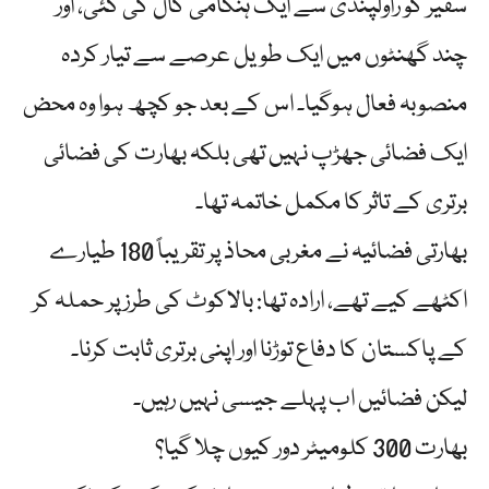
سفیر کو راولپنڈی سے ایک ہنگامی کال کی گئی، اور
چند گھنٹوں میں ایک طویل عرصے سے تیار کردہ
منصوبہ فعال ہوگیا۔ اس کے بعد جو کچھ ہوا وہ محض
ایک فضائی جھڑپ نہیں تھی بلکہ بھارت کی فضائی
برتری کے تاثر کا مکمل خاتمہ تھا۔
بھارتی فضائیہ نے مغربی محاذ پر تقریباً 180 طیارے
اکٹھے کیے تھے، ارادہ تھا: بالاکوٹ کی طرز پر حملہ کر
کے پاکستان کا دفاع توڑنا اور اپنی برتری ثابت کرنا۔
لیکن فضائیں اب پہلے جیسی نہیں رہیں۔
بھارت 300 کلومیٹر دور کیوں چلا گیا؟