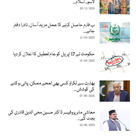
لاہور، اسلام...
03/12/2024
ب فارم حاصل کرنے کا عمل مزید آسان، نادرا دفتر
جانے...
21/04/2025
حکومت نے 17 اپریل کو عام تعطیل کا اعلان کر دیا
16/04/2025
بھارت سے ٹکراؤ کسی بھی لمحے ممکن، پانی روکنے
کی کوشش...
07/05/2025
معاشی ماہر پروفیسر ڈاکٹر حسین محی الدین قادری کی
بجٹ کے...
22/05/2025