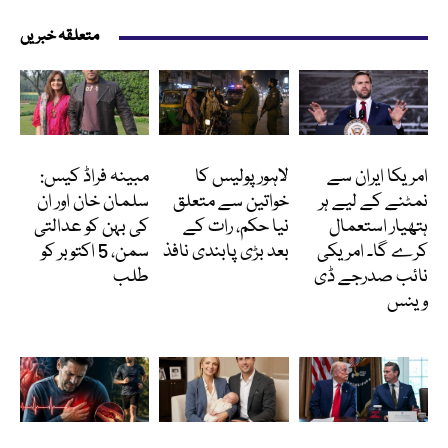
متعلقہ خبریں
انٹرنیشنل
پاکستان
انٹرٹینمنٹ
امریکا ایران سے
لاہور پولیس کا
مبینہ فراڈ کیس:
نمٹنے کے لیے ہر
خواتین سے متعلق
سلمان خان اور ان
ہتھیار استعمال
نیا حکم، رات کے
کی بہن کو عدالتی
کرے گا۔ امریکی
بعد بڑی پابندی نافذ
سمن، 5 اکتوبر کو
نائب صدرجے ڈی
طلب
وینس
انٹرنیشنل
انٹرنیشنل
Featured