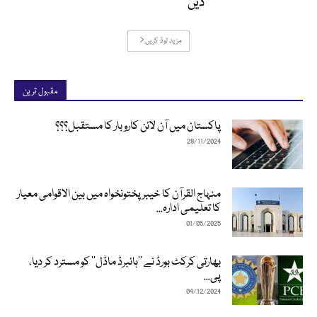
دیں
مزید لوڈ کریں
مقبول ترین
پاکستان میں آن لائن کاروبار کا مستقبل؟؟؟
28/11/2024
منہاج القرآن کا خیبرپختونخواہ میں بین الاقوامی معیار
کا تعلیمی ادارہ...
01/05/2025
بھارتی کرکٹ بورڈ نے ’’ہائبرڈ ماڈل‘‘ کو مسترد کر دیا،
پی...
04/12/2024