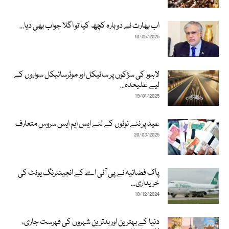
اب بھارت نے دوبارہ کچھ کیا تو اگلا جواب بھی دیا...
10/05/2025
لاہور کی سڑکوں پر سائیکل اور موٹرسائیکل سواروں کے
لیے علیحدہ...
19/01/2025
عید پر نئے نوٹوں کے لئے ایس ایم ایس سروس متعارف
20/03/2025
پاک فضائیہ نے پی آئی اے کے انجینئرنگ یونٹ کی
خریداری...
10/12/2024
دنیا کے بہترین اور بدترین شہروں کی فہرست جاری،