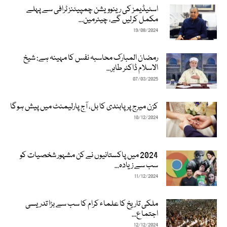
اسٹیڈیمز کی رینوویشن چمپیئنز ٹرافی سے پہلے
مکمل کرلیں گے، چیئرمین...
19/08/2024
رمضان المبارک محاسبہ نفس کا مہینہ ہے: شیخ
الاسلام ڈاکٹر طاہر...
07/03/2025
کزن میرج پر پابندی کا بل، آج پارلیمنٹ میں پیش ہوگا
10/12/2024
2024 میں پاکستانیوں نے کن مشہور شخصیات کو
سب سے زیادہ...
11/12/2024
ملکی تاریخ کا علماء کرام کا سب سے بڑا تدریسی
اجتماع...
12/12/2024