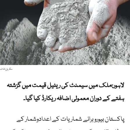
سکرین شاٹ
لاہور:ملک میں سیمنٹ کی ریٹیل قیمت میں گزشتہ
ہفتے کے دوران معمولی اضافہ ریکارڈ کیا گیا۔
پاکستان بیورو برائے شماریات کے اعدادوشمار کے