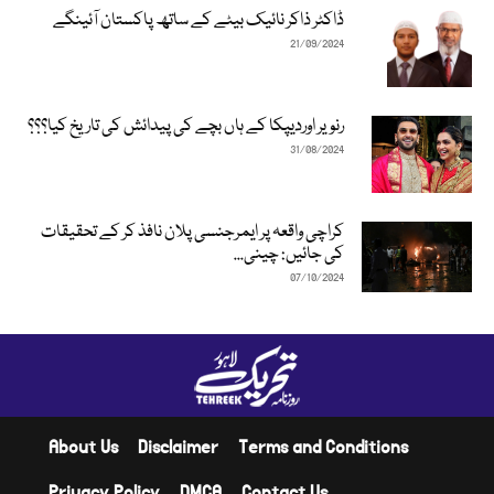
ڈاکٹر ذاکر نائیک بیٹے کے ساتھ پاکستان آئینگے
21/09/2024
رنویر اوردیپکا کے ہاں بچے کی پیدائش کی تاریخ کیا؟؟؟
31/08/2024
کراچی واقعہ پر ایمرجنسی پلان نافذ کر کے تحقیقات
کی جائیں: چینی...
07/10/2024
About Us
Disclaimer
Terms and Conditions
Privacy Policy
DMCA
Contact Us