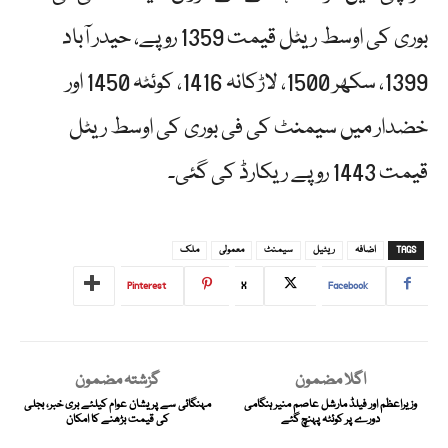
بوری کی اوسط ریٹل قیمت 1359 روپے، حیدر آباد
1399، سکھر 1500، لاڑکانہ 1416، کوئٹہ 1450 اور
خضدار میں سیمنٹ کی فی بوری کی اوسط ریٹل
قیمت 1443 روپے ریکارڈ کی گئی۔
TAGS
اضافہ
ریٹیل
سیمنٹ
معمولی
ملک
Pinterest
X
Facebook
اگلا مضمون
گزشتہ مضمون
وزیراعظم اور فیلڈ مارشل عاصم منیر ہنگامی
مہنگائی سے پریشان عوام کیلئے بری خبر، بجلی
دورے پر کوئٹہ پہنچ گئے
کی قیمت بڑھنے کا امکان