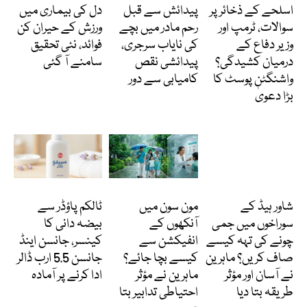
اسلحے کے ذخائر پر
پیدائش سے قبل
دل کی بیماری میں
سوالات، ٹرمپ اور
رحم مادر میں بچے
ورزش کے حیران کن
وزیر دفاع کے
کی نایاب سرجری،
فوائد، نئی تحقیق
درمیان کشیدگی؟
پیدائشی نقص
سامنے آ گئی
واشنگٹن پوسٹ کا
کامیابی سے دور
بڑا دعویٰ
دلچسپ و عجیب
Featured
انٹرنیشنل
شاور ہیڈ کے
مون سون میں
ٹالکم پاؤڈر سے
سوراخوں میں جمی
آنکھوں کے
بیضہ دانی کا
چونے کی تہہ کیسے
انفیکشن سے
کینسر، جانسن اینڈ
صاف کریں؟ ماہرین
کیسے بچا جائے؟
جانسن 5.5 ارب ڈالر
نے آسان اور مؤثر
ماہرین نے مؤثر
ادا کرنے پر آمادہ
طریقہ بتا دیا
احتیاطی تدابیر بتا