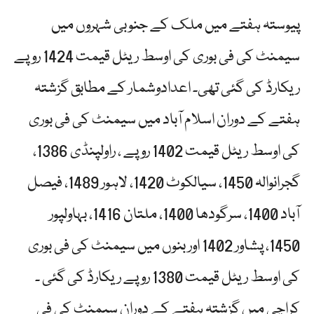
پیوستہ ہفتے میں ملک کے جنوبی شہروں میں
سیمنٹ کی فی بوری کی اوسط ریٹل قیمت 1424 روپے
ریکارڈ کی گئی تھی۔ اعدادوشمار کے مطابق گزشتہ
ہفتے کے دوران اسلام آباد میں سیمنٹ کی فی بوری
کی اوسط ریٹل قیمت 1402 روپے ، راولپنڈی 1386،
گجرانوالہ 1450، سیالکوٹ 1420، لاہور 1489، فیصل
آباد 1400، سرگودھا 1400، ملتان 1416، بہاولپور
1450، پشاور 1402 اور بنوں میں سیمنٹ کی فی بوری
کی اوسط ریٹل قیمت 1380 روپے ریکارڈ کی گئی ۔
کراچی میں گزشتہ ہفتے کے دوران سیمنٹ کی فی