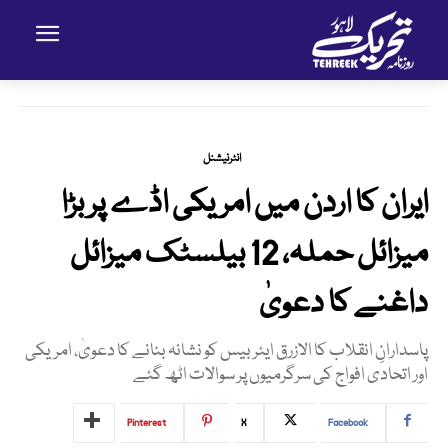
انٹرنیشنل
ایران کا اردن میں امریکی اڈے پر بڑا
میزائل حملہ، 12 بیلسٹک میزائل
داغنے کا دعویٰ
پاسدارانِ انقلاب کا الازرق ایئربیس کو نشانہ بنانے کا دعویٰ، امریکی
اور اتحادی افواج کی سرگرمیوں پر سوالات اٹھ گئے
Pinterest
X
Facebook