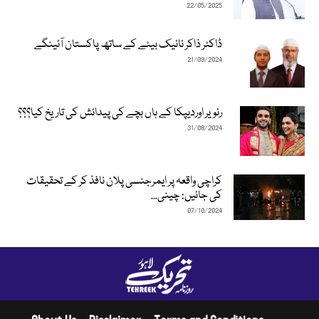
22/05/2025
ڈاکٹر ذاکر نائیک بیٹے کے ساتھ پاکستان آئینگے
21/09/2024
رنویر اوردیپکا کے ہاں بچے کی پیدائش کی تاریخ کیا؟؟؟
31/08/2024
کراچی واقعہ پر ایمرجنسی پلان نافذ کر کے تحقیقات
کی جائیں: چینی...
07/10/2024