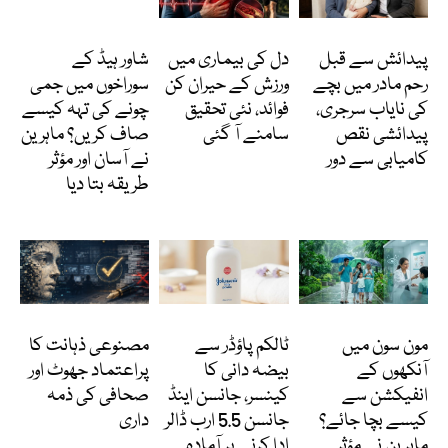
انٹرنیشنل
Featured
دلچسپ و عجیب
پیدائش سے قبل
دل کی بیماری میں
شاور ہیڈ کے
رحم مادر میں بچے
ورزش کے حیران کن
سوراخوں میں جمی
کی نایاب سرجری،
فوائد، نئی تحقیق
چونے کی تہہ کیسے
پیدائشی نقص
سامنے آ گئی
صاف کریں؟ ماہرین
کامیابی سے دور
نے آسان اور مؤثر
طریقہ بتا دیا
Featured
انٹرنیشنل
کالمز
مون سون میں
ٹالکم پاؤڈر سے
مصنوعی ذہانت کا
آنکھوں کے
بیضہ دانی کا
پراعتماد جھوٹ اور
انفیکشن سے
کینسر، جانسن اینڈ
صحافی کی ذمہ
کیسے بچا جائے؟
جانسن 5.5 ارب ڈالر
داری
ماہرین نے مؤثر
ادا کرنے پر آمادہ