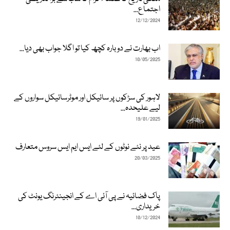
اجتماع...
12/12/2024
اب بھارت نے دوبارہ کچھ کیا تو اگلا جواب بھی دیا...
10/05/2025
لاہور کی سڑکوں پر سائیکل اور موٹرسائیکل سواروں کے
لیے علیحدہ...
19/01/2025
عید پر نئے نوٹوں کے لئے ایس ایم ایس سروس متعارف
20/03/2025
پاک فضائیہ نے پی آئی اے کے انجینئرنگ یونٹ کی
خریداری...
10/12/2024