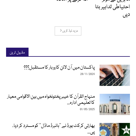
احتیاطی تدابیر بتا
دیں
مزید لوڈ کریں
مقبول ترین
پاکستان میں آن لائن کاروبار کا مستقبل؟؟؟
28/11/2024
منہاج القرآن کا خیبرپختونخواہ میں بین الاقوامی معیار
کا تعلیمی ادارہ...
01/05/2025
بھارتی کرکٹ بورڈ نے ’’ہائبرڈ ماڈل‘‘ کو مسترد کر دیا،
پی...