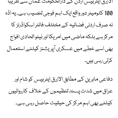
الازرق ایئربیس اردن کے دارالحکومت عمان سے تقریباً
100 کلومیٹر دور واقع ایک اہم فوجی تنصیب ہے۔ یہ اڈہ
نہ صرف اردنی فضائیہ کے مختلف فائٹر اسکواڈرنز کا
مرکز ہے بلکہ ماضی میں امریکا اور نیٹو اتحادی افواج
بھی اسے خطے میں عسکری آپریشنز کیلئے استعمال
کرتی رہی ہیں۔
دفاعی ماہرین کے مطابق الازرق ایئربیس کو شام اور
عراق میں شدت پسند تنظیموں کے خلاف کارروائیوں
کیلئے بھی اہم مرکز کی حیثیت حاصل رہی ہے۔