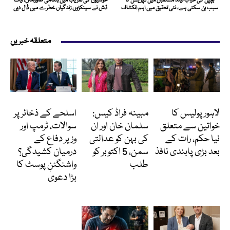
بچپن کی خراب نیند مستقبل میں ڈپریشن کا
خوشیوں کی تقریب میں ہنگامی صورتحال، ایک
سبب بن سکتی ہے، نئی تحقیق میں اہم انکشاف
ڈش نے سینکڑوں زندگیاں خطرے میں ڈال دیں
متعلقہ خبریں
پاکستان
انٹرٹینمنٹ
انٹرنیشنل
لاہور پولیس کا
مبینہ فراڈ کیس:
اسلحے کے ذخائر پر
خواتین سے متعلق
سلمان خان اور ان
سوالات، ٹرمپ اور
نیا حکم، رات کے
کی بہن کو عدالتی
وزیر دفاع کے
بعد بڑی پابندی نافذ
سمن، 5 اکتوبر کو
درمیان کشیدگی؟
طلب
واشنگٹن پوسٹ کا
بڑا دعویٰ