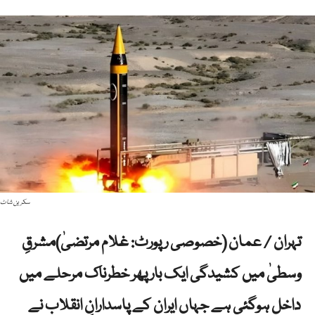
سکرین شاٹ
تہران / عمان (خصوصی رپورٹ: غلام مرتضیٰ)مشرقِ
وسطیٰ میں کشیدگی ایک بار پھر خطرناک مرحلے میں
داخل ہوگئی ہے جہاں ایران کے پاسدارانِ انقلاب نے