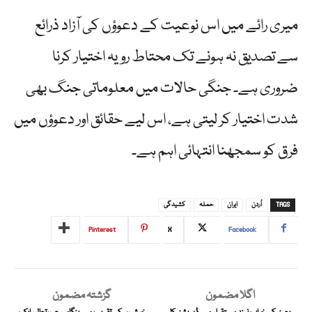
میری رائے میں اس نوعیت کے دعوؤں کی آزاد ذرائع
سے تصدیق نہ ہونے تک محتاط رویہ اختیار کرنا
ضروری ہے۔ جنگی حالات میں معلوماتی جنگ بھی
شدت اختیار کر لیتی ہے، اس لیے حقائق اور دعوؤں میں
فرق کو سمجھنا انتہائی اہم ہے۔
TAGS
اُردن
ایران
حملہ
کشیدگی
Pinterest
X
Facebook
اگلا مضمون
گزشتہ مضمون