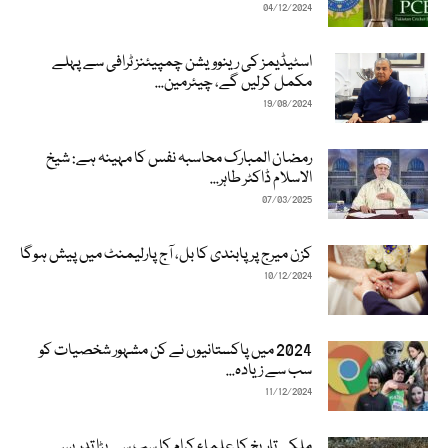
04/12/2024
اسٹیڈیمز کی رینوویشن چمپیئنز ٹرافی سے پہلے
مکمل کرلیں گے، چیئرمین...
19/08/2024
رمضان المبارک محاسبہ نفس کا مہینہ ہے: شیخ
الاسلام ڈاکٹر طاہر...
07/03/2025
کزن میرج پر پابندی کا بل، آج پارلیمنٹ میں پیش ہوگا
10/12/2024
2024 میں پاکستانیوں نے کن مشہور شخصیات کو
سب سے زیادہ...
11/12/2024
ملکی تاریخ کا علماء کرام کا سب سے بڑا تدریسی