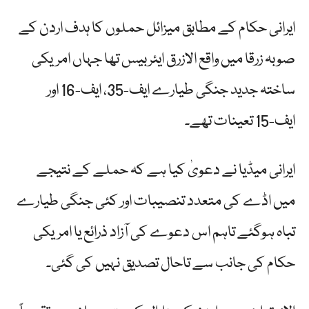
ایرانی حکام کے مطابق میزائل حملوں کا ہدف اردن کے
صوبہ زرقا میں واقع الازرق ایئربیس تھا جہاں امریکی
ساختہ جدید جنگی طیارے ایف-35، ایف-16 اور
ایف-15 تعینات تھے۔
ایرانی میڈیا نے دعویٰ کیا ہے کہ حملے کے نتیجے
میں اڈے کی متعدد تنصیبات اور کئی جنگی طیارے
تباہ ہوگئے تاہم اس دعوے کی آزاد ذرائع یا امریکی
حکام کی جانب سے تاحال تصدیق نہیں کی گئی۔