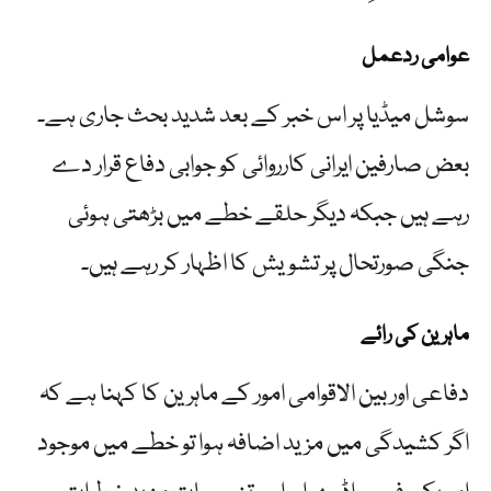
عوامی ردعمل
سوشل میڈیا پر اس خبر کے بعد شدید بحث جاری ہے۔
بعض صارفین ایرانی کارروائی کو جوابی دفاع قرار دے
رہے ہیں جبکہ دیگر حلقے خطے میں بڑھتی ہوئی
جنگی صورتحال پر تشویش کا اظہار کر رہے ہیں۔
ماہرین کی رائے
دفاعی اور بین الاقوامی امور کے ماہرین کا کہنا ہے کہ
اگر کشیدگی میں مزید اضافہ ہوا تو خطے میں موجود