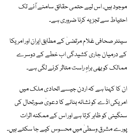
موجود ہیں، اس لیے حتمی حقائق سامنے آنے تک
احتیاط سے تجزیہ کرنا ضروری ہے۔
سینئر صحافی غلام مرتضیٰ کے مطابق ایران اور امریکا
کے درمیان جاری کشیدگی اب خطے کے دوسرے
ممالک کو بھی براہِ راست متاثر کرنے لگی ہے۔
ان کا کہنا ہے کہ اردن جیسے اتحادی ملک میں
امریکی اڈے کو نشانہ بنانے کا دعویٰ صورتحال کی
سنگینی کو ظاہر کرتا ہے اور اس کے ممکنہ اثرات
پورے مشرقِ وسطیٰ میں محسوس کیے جا سکتے ہیں۔