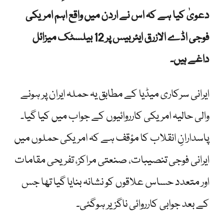
دعویٰ کیا ہے کہ اس نے اردن میں واقع اہم امریکی
فوجی اڈے الازرق ایئربیس پر 12 بیلسٹک میزائل
داغے ہیں۔
ایرانی سرکاری میڈیا کے مطابق یہ حملہ ایران پر ہونے
والی حالیہ امریکی کارروائیوں کے جواب میں کیا گیا۔
پاسدارانِ انقلاب کا مؤقف ہے کہ امریکی حملوں میں
ایرانی فوجی تنصیبات، صنعتی مراکز، تفریحی مقامات
اور متعدد حساس علاقوں کو نشانہ بنایا گیا تھا جس
کے بعد جوابی کارروائی ناگزیر ہوگئی۔