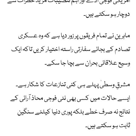
امریکی فوجی اڈے اور اہم تنصیبات مزید خطرات سے
دوچار ہو سکتے ہیں۔
ماہرین نے تمام فریقوں پر زور دیا ہے کہ وہ عسکری
تصادم کے بجائے سفارتی راستہ اختیار کریں تاکہ ایک
وسیع علاقائی بحران سے بچا جا سکے۔
مشرقِ وسطیٰ پہلے ہی کئی تنازعات کا شکار ہے۔
ایسے حالات میں کسی بھی نئی فوجی محاذ آرائی کے
نتائج نہ صرف خطے بلکہ پوری دنیا کیلئے سنگین
ثابت ہو سکتے ہیں۔