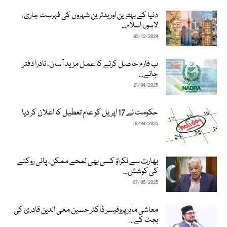
دنیا کے بہترین اور بدترین شہروں کی فہرست جاری،
لاہور، اسلام...
03/12/2024
ب فارم حاصل کرنے کا عمل مزید آسان، نادرا دفتر
جانے...
21/04/2025
حکومت نے 17 اپریل کو عام تعطیل کا اعلان کر دیا
16/04/2025
بھارت سے ٹکراؤ کسی بھی لمحے ممکن، پانی روکنے
کی کوشش...
07/05/2025
معاشی ماہر پروفیسر ڈاکٹر حسین محی الدین قادری کی
بجٹ کے...