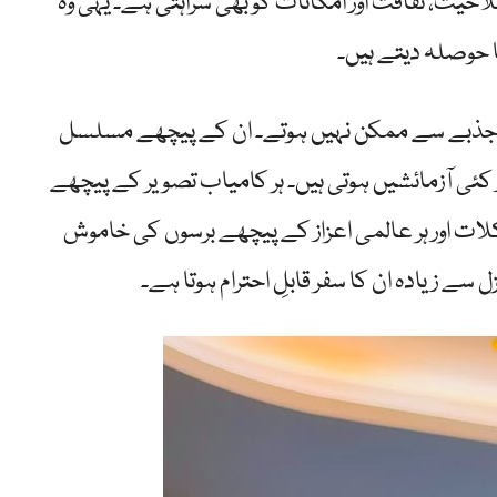
یت، ثقافت اور امکانات کو بھی سراہتی ہے۔ یہی وہ
 حوصلہ دیتے ہیں۔
ی جذبے سے ممکن نہیں ہوتے۔ ان کے پیچھے مسلسل
 کئی آزمائشیں ہوتی ہیں۔ ہر کامیاب تصویر کے پیچھے
لات اور ہر عالمی اعزاز کے پیچھے برسوں کی خاموش
 زیادہ ان کا سفر قابلِ احترام ہوتا ہے۔