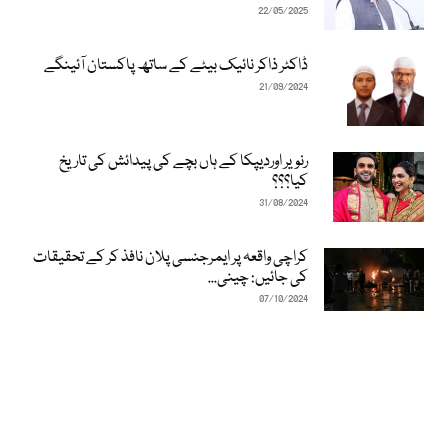
22/05/2025
ڈاکٹر ذاکر نائیک بیٹے کے ساتھ پاکستان آئینگے
21/09/2024
رنویر اوردیپکا کے ہاں بچے کی پیدائش کی تاریخ
کیا؟؟؟
31/08/2024
کراچی واقعہ پر ایمرجنسی پلان نافذ کر کے تحقیقات
کی جائیں: چینی...
07/10/2024