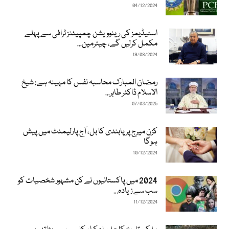
04/12/2024
اسٹیڈیمز کی رینوویشن چمپیئنز ٹرافی سے پہلے
مکمل کرلیں گے، چیئرمین...
19/08/2024
رمضان المبارک محاسبہ نفس کا مہینہ ہے: شیخ
الاسلام ڈاکٹر طاہر...
07/03/2025
کزن میرج پر پابندی کا بل، آج پارلیمنٹ میں پیش
ہوگا
10/12/2024
2024 میں پاکستانیوں نے کن مشہور شخصیات کو
سب سے زیادہ...
11/12/2024