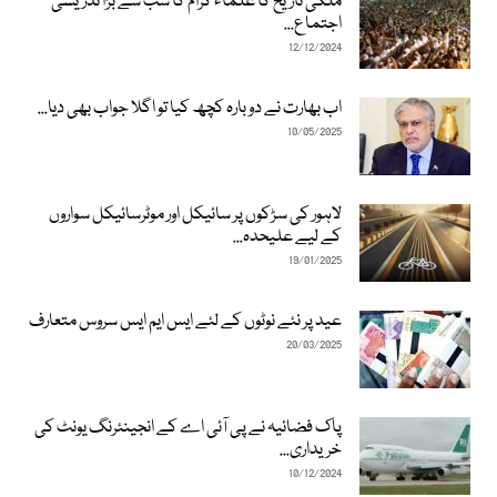
ملکی تاریخ کا علماء کرام کا سب سے بڑا تدریسی
اجتماع...
12/12/2024
اب بھارت نے دوبارہ کچھ کیا تو اگلا جواب بھی دیا...
10/05/2025
لاہور کی سڑکوں پر سائیکل اور موٹرسائیکل سواروں
کے لیے علیحدہ...
19/01/2025
عید پر نئے نوٹوں کے لئے ایس ایم ایس سروس متعارف
20/03/2025
پاک فضائیہ نے پی آئی اے کے انجینئرنگ یونٹ کی
خریداری...
10/12/2024