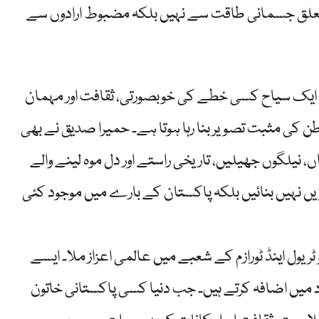
ا تعلق جسمانی طاقت سے نہیں بلکہ مضبوط ارادوں سے
ک سیاح کسی خطے کی خوبصورتی، ثقافت اور مہمان
طن کی مثبت تصویر بنا رہا ہوتا ہے۔ حمیرا صدیق نے بھی
ں، نیلگوں جھیلیں، تاریخی راستے اور دل موہ لینے والے
 نہیں بنائیں بلکہ پاکستان کے بارے میں موجود کئی
یول اینڈ ٹورازم کے شعبے میں عالمی اعزاز ملا۔ ایسے
 میں اضافہ کرتے ہیں۔ جب دنیا کسی پاکستانی خاتون