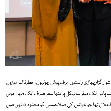
وار گزار پہاڑی راستوں، برف پوش چوٹیوں، خطرناک موڑوں
اب پاس تک موٹر سائیکل پر تنہا سفر صرف ایک مہم جوئی
علان تھا جو خواتین کی صلاحیتوں کو محدود دائروں میں