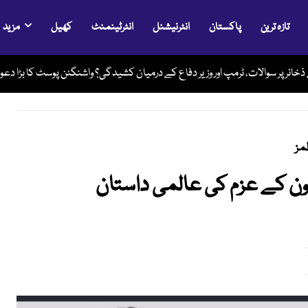
تازہ ترین
پاکستان
انٹرنیشنل
انٹرٹینمنٹ
کھیل
مزید
قبل رحم مادر میں بچے کی نایاب سرجری، پیدائشی نقص کامیابی سے دور
مز
ون کے عزم کی عالمی داستان