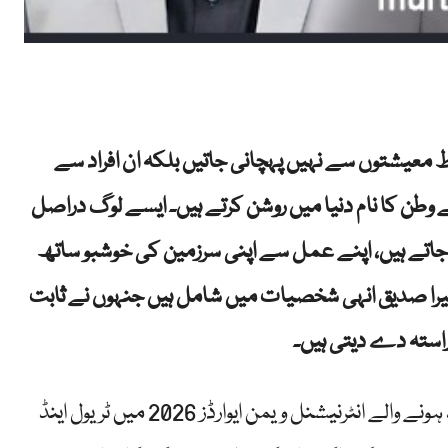
ط معیشتوں سے نہیں پہچانی جاتیں بلکہ ان افراد سے
نے وطن کا نام دنیا میں روشن کرتے ہیں۔ ایسے لوگ دراصل
جاتے ہیں، اپنے عمل سے اپنی سرزمین کی خوشبو ساتھ
میرا صدیق انہی شخصیات میں شامل ہیں جنہوں نے ثابت
 راستہ دے دیتی ہیں۔
آج جب انہیں آذربائیجان کے دارالحکومت باکو میں منعقد ہونے والے انٹرنیشنل ویمن ایوارڈز 2026 میں ٹریول اینڈ