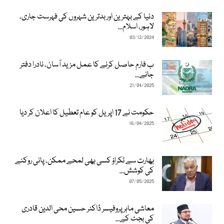
دنیا کے بہترین اور بدترین شہروں کی فہرست جاری،
لاہور، اسلام...
03/12/2024
ب فارم حاصل کرنے کا عمل مزید آسان، نادرا دفتر
جانے...
21/04/2025
حکومت نے 17 اپریل کو عام تعطیل کا اعلان کر دیا
16/04/2025
بھارت سے ٹکراؤ کسی بھی لمحے ممکن، پانی روکنے
کی کوشش...
07/05/2025
معاشی ماہر پروفیسر ڈاکٹر حسین محی الدین قادری
کی بجٹ کے...