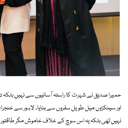
حمیرا صدیق نے شہرت کا راستہ آسانیوں سے نہیں بلکہ دش
اور سینکڑوں میل طویل سفروں سے بنایا۔ لاہور سے خنجر
نہیں تھی بلکہ یہ اس سوچ کے خلاف خاموش مگر طاقتور ا