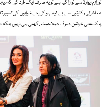
ٹورازم ایوارڈ سے نوازا گیا ہے تو یہ صرف ایک فرد کی کامی
معاشرتی رکاوٹوں سے بے نیاز ہو کر اپنے خوابوں کی تعبیر
پاکستانی خواتین صرف صلاحیت رکھتی ہی نہیں بلکہ عالم