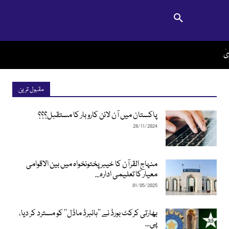
مقبول ترین
پاکستان میں آن لائن کاروبار کا مستقبل؟؟؟
28/11/2024
منہاج القرآن کا خیبرپختونخواہ میں بین الاقوامی
معیار کا تعلیمی ادارہ...
01/05/2025
بھارتی کرکٹ بورڈ نے ’’ہائبرڈ ماڈل‘‘ کو مسترد کر دیا،
پی...