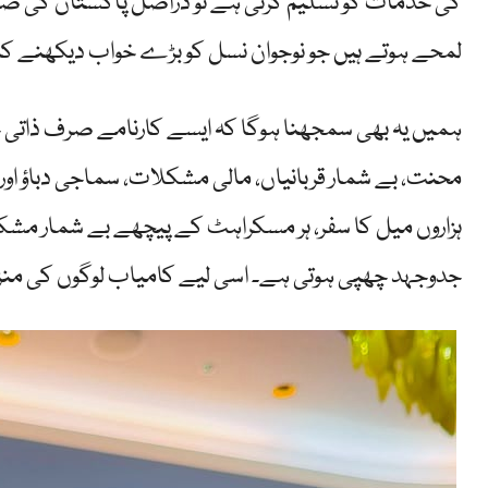
کی خدمات کو تسلیم کرتی ہے تو دراصل پاکستان کی صلاح
لمحے ہوتے ہیں جو نوجوان نسل کو بڑے خواب دیکھنے کا
ہمیں یہ بھی سمجھنا ہوگا کہ ایسے کارنامے صرف ذات
محنت، بے شمار قربانیاں، مالی مشکلات، سماجی دباؤ اور
ہزاروں میل کا سفر، ہر مسکراہٹ کے پیچھے بے شمار مشک
جدوجہد چھپی ہوتی ہے۔ اسی لیے کامیاب لوگوں کی منزل سے