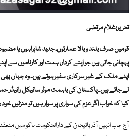
تحریر:غلام مرتضی
قومیں صرف بلند و بالا عمارتوں، جدید شاہراہوں یا مضبو
پہچانی جاتی ہیں جو اپنے کردار، ہمت اور کارناموں سے اپ
اپنے ملک کے غیر سرکاری سفیر ہوتے ہیں۔ وہ جہاں بھی 
لے جاتے ہیں۔ پاکستان کی باہمت موٹر سائیکل رائیڈر ح
کیا کہ خواب اگر عزم کی سواری پر سوار ہوں تو منزلیں خود