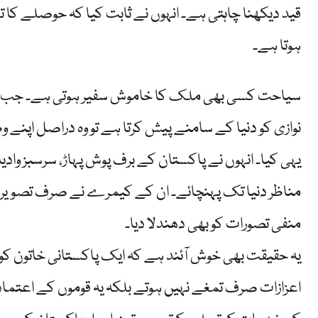
قید دیکھنا چاہتی ہے۔ انہوں نے ثابت کیا کہ حوصلے ک
ہوتا ہے۔
سیاحت کسی بھی ملک کا خاموش سفیر ہوتی ہے۔ جب ای
نوازی کو دنیا کے سامنے پیش کرتا ہے تو وہ دراصل اپنے و
یہی کیا۔ انہوں نے پاکستان کے برف پوش پہاڑ، سرسبز وادیا
مناظر دنیا تک پہنچائے۔ ان کے کیمرے نے صرف تصویریں
منفی تصورات کو بھی دھندلا دیا۔
یہ حقیقت بھی خوش آئند ہے کہ ایک پاکستانی خاتون کو ٹر
اعزازات صرف تمغے نہیں ہوتے بلکہ یہ قوموں کے اعتماد