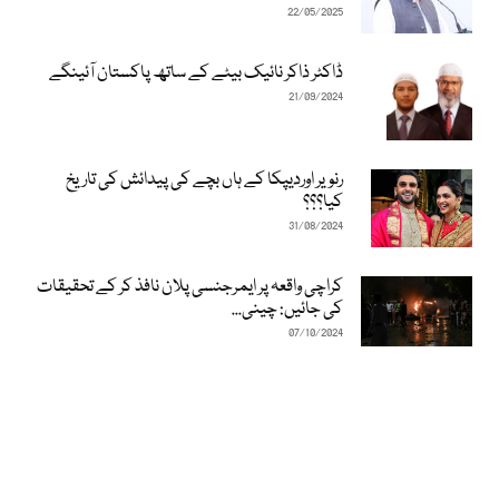
22/05/2025
ڈاکٹر ذاکر نائیک بیٹے کے ساتھ پاکستان آئینگے
21/09/2024
رنویر اوردیپکا کے ہاں بچے کی پیدائش کی تاریخ
کیا؟؟؟
31/08/2024
کراچی واقعہ پر ایمرجنسی پلان نافذ کر کے تحقیقات
کی جائیں: چینی...
07/10/2024