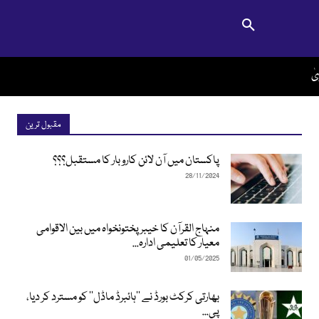
یٰ
مقبول ترین
پاکستان میں آن لائن کاروبار کا مستقبل؟؟؟
28/11/2024
منہاج القرآن کا خیبرپختونخواہ میں بین الاقوامی
معیار کا تعلیمی ادارہ...
01/05/2025
بھارتی کرکٹ بورڈ نے ’’ہائبرڈ ماڈل‘‘ کو مسترد کر دیا،
پی...