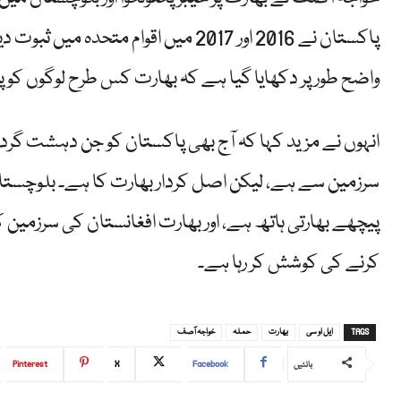
پاکستان نے 2016 اور 2017 میں اقوام م
واضح طور پر دکھایا گیا ہے کہ بھارت کس طرح لوگوں ک
انہوں نے مزید کہا کہ آج بھی پاکستان کو جن دہشت گرد ح
سرزمین سے ہے، لیکن اصل کردار بھارت کا ہے۔ بلوچستان
پیچھے بھارتی ہاتھ ہے، اور بھارت افغانستان کی سرزمین 
کرنے کی کوشش کر رہا ہے۔
TAGS
ایل او سی
بھارت
حملہ
خواجہ آصف
Pinterest
X
Facebook
بانٹیں