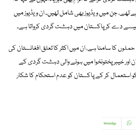
تحدہ میں ثبوت دیے تھے، جن میں ویڈیوز بھی شامل تھیں۔ ان ویڈیوز میں
و پیسے دے کر پاکستان میں دہشت گردی کرواتا ہے۔
ملوں کا سامنا ہے، ان میں اکثر کا تعلق افغانستان کی
 اور خیبرپختونخوا میں ہونے والی دہشت گردی کے
کو استعمال کر کے پاکستان کو عدم استحکام کا شکار
WhatsApp