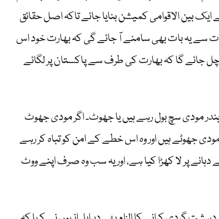
 ایک بین الاقوامی کمیشن بنایا جائے تاکہ اصل حقائق
ت سے یہ بات بھی سامنے آ جائے گی کہ بھارت خود اس
ہ چل جائے گا کہ بھارت کی طرف سے پاکستان پر لگائے
ندر مودی سچ بول رہے ہیں یا جھوٹ۔ اگر مودی جھوٹ
مودی جھوٹے ہیں اور وہ اس خطے کے امن کو تباہ کر رہے
دہانے پر لا کھڑا کیا ہے، اور یہ سب وہ صرف اپنے ووٹ
شت گردی کرانے کا الزام بھی دہرایا۔ انہوں نے کہا کہ