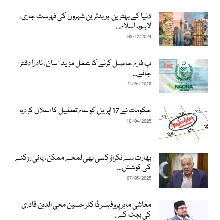
دنیا کے بہترین اور بدترین شہروں کی فہرست جاری،
لاہور، اسلام...
03/12/2024
ب فارم حاصل کرنے کا عمل مزید آسان، نادرا دفتر
جانے...
21/04/2025
حکومت نے 17 اپریل کو عام تعطیل کا اعلان کر دیا
16/04/2025
بھارت سے ٹکراؤ کسی بھی لمحے ممکن، پانی روکنے
کی کوشش...
07/05/2025
معاشی ماہر پروفیسر ڈاکٹر حسین محی الدین قادری
کی بجٹ کے...