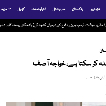
تازہ ترین
پاکستان
انٹرنیشنل
انٹرٹینمنٹ
کھیل
مزید
ل رحم مادر میں بچے کی نایاب سرجری، پیدائشی نقص کامیابی سے دور
خائر پر سوالات، ٹرمپ اور وزیر دفاع کے درمیان کشیدگی؟ واشنگٹن پوسٹ کا بڑا دعو
تان
ملہ کر سکتا ہے، خواجہ آصف
رتی ہاتھ ہے