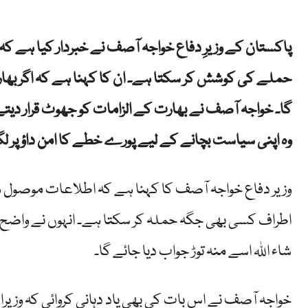
پاکستان کے وزیرِ دفاع خواجہ آصف نے خبردار کیا ہے کہ
حملے کی کوشش کر سکتا ہے۔ ان کا کہنا ہے کہ اگر بھا
گا۔ خواجہ آصف نے بھارت کے الزامات کو جھوٹ قرار دیتے 
وہ اپنی سیاست بچانے کے لیے پورے خطے کا امن داؤ پر لگ
وزیر دفاع خواجہ آصف کا کہنا ہے کہ اطلاعات موصول ہو 
اطراف کسی بھی جگہ حملہ کر سکتا ہے۔ انہوں نے واضح طور
شاء اللہ اسے منہ توڑ جواب دیا جائے گا۔
خواجہ آصف نے اس بات کی بھی یاد دہانی کروائی کہ وزیر