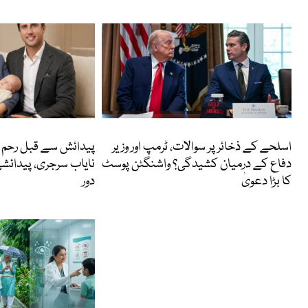
انٹرنیشنل
انٹرنیشنل
اسلحے کے ذخائر پر سوالات، ٹرمپ اور وزیر
پیدائش سے قبل رحم م
دفاع کے درمیان کشیدگی؟ واشنگٹن پوسٹ
نایاب سرجری، پیدائش
کا بڑا دعویٰ
دور