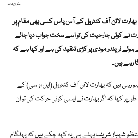
سکرین شاٹ
 بھارت لائن آف کنٹرول کے آس پاس کسی بھی مقام پر
رت نے کوئی جارحیت کی تو اسے سخت جواب دیا جائے
ہوئے نریندر مودی پر کڑی تنقید کی ہے اور کہا ہے کہ
ا رہے ہیں۔
رہی ہیں کہ بھارت لائن آف کنٹرول (ایل او سی) کے
 پر کہا کہ اگر بھارت نے ایسی کوئی حرکت کی تو ان
اعظم شہباز شریف پہلے ہی یہ کہہ چکے ہیں کہ پہلگام