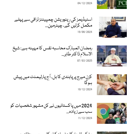
04/12/2024
اسٹیڈیمز کی رینوویشن چمپیئنز ٹرافی سے پہلے
مکمل کرلیں گے، چیئرمین...
19/08/2024
رمضان المبارک محاسبہ نفس کا مہینہ ہے: شیخ
الاسلام ڈاکٹر طاہر...
07/03/2025
کزن میرج پر پابندی کا بل، آج پارلیمنٹ میں پیش
ہوگا
10/12/2024
2024 میں پاکستانیوں نے کن مشہور شخصیات کو
سب سے زیادہ...
11/12/2024