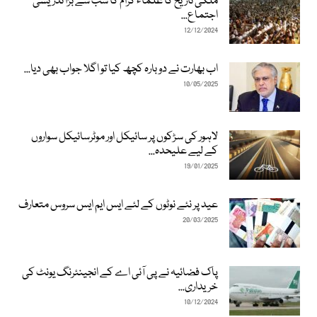
ملکی تاریخ کا علماء کرام کا سب سے بڑا تدریسی
اجتماع...
12/12/2024
اب بھارت نے دوبارہ کچھ کیا تو اگلا جواب بھی دیا...
10/05/2025
لاہور کی سڑکوں پر سائیکل اور موٹرسائیکل سواروں
کے لیے علیحدہ...
19/01/2025
عید پر نئے نوٹوں کے لئے ایس ایم ایس سروس متعارف
20/03/2025
پاک فضائیہ نے پی آئی اے کے انجینئرنگ یونٹ کی
خریداری...
10/12/2024