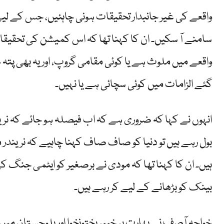
واقعے کی غیر جانبدار تحقیقات ہونی چاہئیں، جس کے لیے
سامنے آ سکیں۔ ان کا کہنا تھا کہ اس کمیشن کی تحقیقا
واقعے میں ملوث ہے یا کوئی مقامی گروپ، اور یہ بھی پت
گئے الزامات میں کوئی سچائی ہے یا نہیں۔
انہوں نے کہا کہ ضروری ہے کہ اب فیصلہ ہو جائے کہ نری
بول رہے ہیں تو دنیا کو صاف صاف کہنا چاہیے کہ نریندر 
ہیں۔ ان کا کہنا تھا کہ مودی نے برصغیر کو ایٹمی جنگ کے 
بینک کو بڑھانے کے لیے کر رہے ہیں۔
خواجہ آصف نے بھارت پر خیبرپختونخوا اور بلوچستان میں دہ