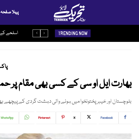
پہلا صفحہ
پیدائش سے قب
اسلحے کے ذ
TRENDING NOW
پاکس
بھارت ایل او سی کے کسی بھی مقام پر ح
بلوچستان اور خیبرپختونخوا میں ہونے والی دہشت گردی کے پیچھے بھا
WhatsApp
Pinterest
X
Facebook