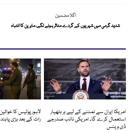
اگلا مضمون
شدید گرمی میں شہریوں کے گردے متاثر ہونے لگے، ماہرین کا انتباہ
انٹرنیشنل
پاکستان
امریکا ایران سے نمٹنے کے لیے ہر ہتھیار
لاہور پولیس کا خواتین
استعمال کرے گا۔ امریکی نائب صدرجے
رات کے بعد بڑی پابندی
ڈی وینس