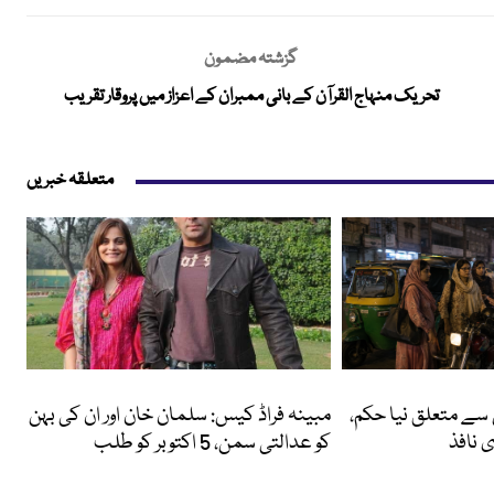
گزشتہ مضمون
تحریک منہاج القرآن کے بانی ممبران کے اعزاز میں پروقار تقریب
متعلقہ خبریں
انٹرٹینمنٹ
 سے متعلق نیا حکم،
مبینہ فراڈ کیس: سلمان خان اور ان کی بہن
 نافذ
کو عدالتی سمن، 5 اکتوبر کو طلب