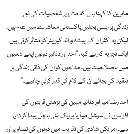
ماہرین کا کہنا ہے کہ مشہور شخصیات کی نجی
زندگی پر ایسی بحثیں پاکستانی معاشرے میں عام ہیں،
لیکن یہ اکثر ان کے پیشہ ورانہ کیریئر کو متاثر کرتی ہیں۔
ایک تجزیہ کار نے کہا، ’’احد اور دنانیر دونوں اپنے شعبوں
میں باصلاحیت ہیں۔ مداحوں کو ان کی ذاتی زندگی پر
تنقید کی بجائے ان کے کام کی قدر کرنی چاہیے۔‘‘
احد رضا میر اور دنانیر مبین کی بڑھتی قربتوں کی
افواہوں نے سوشل میڈیا پر ایک نئی ہلچل پیدا کر دی
ہے۔ امریکی شادی کی تقریب میں دونوں کی تصاویر اور