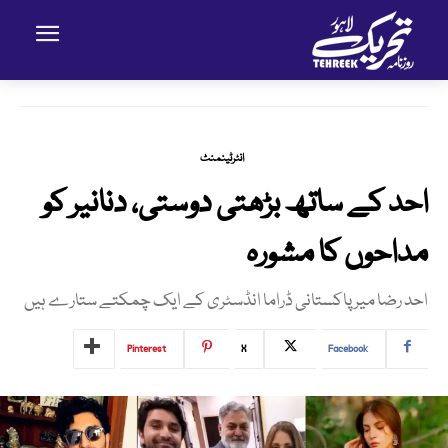
انٹرٹینمنٹ
احد کے ساتھ بڑھتی دوستی، دنانیر کو
مداحوں کا مشورہ
احد رضا میر پاکستانی ڈراما انڈسٹری کے ایک چمکتے ستارے ہیں
Pinterest
X
Facebook