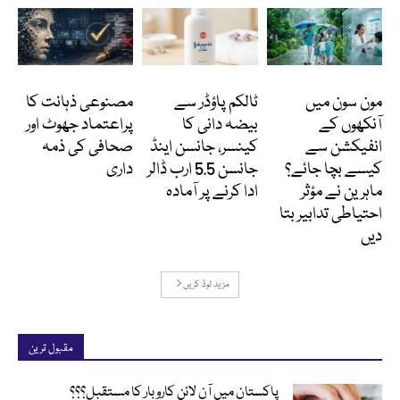
Featured
انٹرنیشنل
کالمز
مون سون میں
ٹالکم پاؤڈر سے
مصنوعی ذہانت کا
آنکھوں کے
بیضہ دانی کا
پراعتماد جھوٹ اور
انفیکشن سے
کینسر، جانسن اینڈ
صحافی کی ذمہ
کیسے بچا جائے؟
جانسن 5.5 ارب ڈالر
داری
ماہرین نے مؤثر
ادا کرنے پر آمادہ
احتیاطی تدابیر بتا
دیں
مزید لوڈ کریں
مقبول ترین
پاکستان میں آن لائن کاروبار کا مستقبل؟؟؟