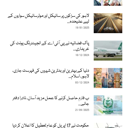
لاہور کی سڑکوں پر سائیکل اور موٹرسائیکل سواروں کے
لیے علیحدہ...
19/01/2025
پاک فضائیہ نے پی آئی اے کے انجینئرنگ یونٹ کی
خریداری...
10/12/2024
دنیا کے بہترین اور بدترین شہروں کی فہرست جاری،
لاہور، اسلام...
03/12/2024
ب فارم حاصل کرنے کا عمل مزید آسان، نادرا دفتر
جانے...
21/04/2025
حکومت نے 17 اپریل کو عام تعطیل کا اعلان کر دیا