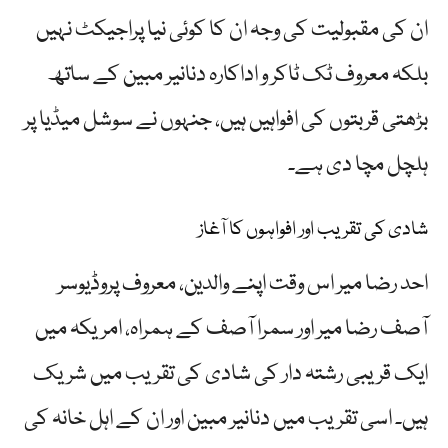
ان کی مقبولیت کی وجہ ان کا کوئی نیا پراجیکٹ نہیں
بلکہ معروف ٹک ٹاکر و اداکارہ دنانیر مبین کے ساتھ
بڑھتی قربتوں کی افواہیں ہیں، جنہوں نے سوشل میڈیا پر
ہلچل مچا دی ہے۔
شادی کی تقریب اور افواہوں کا آغاز
احد رضا میر اس وقت اپنے والدین، معروف پروڈیوسر
آصف رضا میر اور سمرا آصف کے ہمراہ، امریکہ میں
ایک قریبی رشتہ دار کی شادی کی تقریب میں شریک
ہیں۔ اسی تقریب میں دنانیر مبین اور ان کے اہل خانہ کی