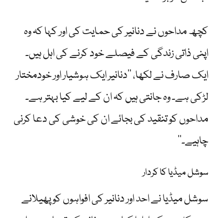
کچھ مداحوں نے دنانیر کی حمایت کی اور کہا کہ وہ
اپنی ذاتی زندگی کے فیصلے خود کرنے کی اہل ہیں۔
ایک صارف نے لکھا، ’’دنانیر ایک ہوشیار اور خودمختار
لڑکی ہے۔ وہ جانتی ہیں کہ ان کے لیے کیا بہتر ہے۔
مداحوں کو تنقید کی بجائے ان کی خوشی کی دعا کرنی
چاہیے۔‘‘
سوشل میڈیا کا کردار
سوشل میڈیا نے احد اور دنانیر کی افواہوں کو پھیلانے