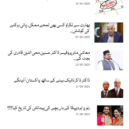
16/04/2025
بھارت سے ٹکراؤ کسی بھی لمحے ممکن، پانی روکنے
کی کوشش...
07/05/2025
معاشی ماہر پروفیسر ڈاکٹر حسین محی الدین قادری کی
بجٹ کے...
22/05/2025
ڈاکٹر ذاکر نائیک بیٹے کے ساتھ پاکستان آئینگے
21/09/2024
رنویر اوردیپکا کے ہاں بچے کی پیدائش کی تاریخ کیا؟؟؟
31/08/2024