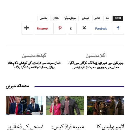
TAGS
احد
دنانیر
دوستی
سوشل میڈیا
شادی
مداحوں
Pinterest
X
Facebook
اگلا مضمون
گزشتہ مضمون
جوہر ٹائون میں شیر دیوار پھلانگ کرگلی میں آگیا،
افغان سرحد سے دراندازی کی کوشش ناکام، 30
حملے میں دو بچوں سمیت 3 افراد زخمی
بھارتی حمایت یافتہ دہشتگرد ہلاک
متعلقہ خبریں
پاکستان
انٹرٹینمنٹ
انٹرنیشنل
لاہور پولیس کا
مبینہ فراڈ کیس:
اسلحے کے ذخائر پر