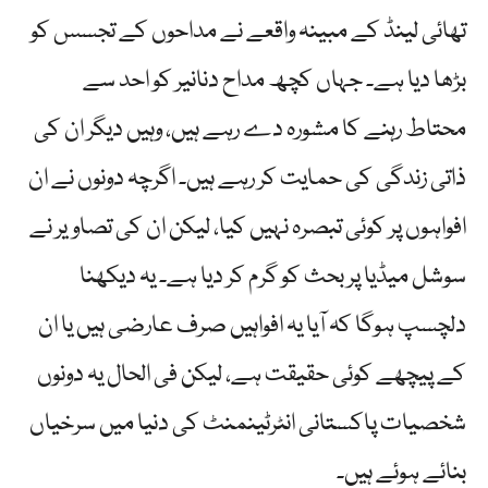
تھائی لینڈ کے مبینہ واقعے نے مداحوں کے تجسس کو
بڑھا دیا ہے۔ جہاں کچھ مداح دنانیر کو احد سے
محتاط رہنے کا مشورہ دے رہے ہیں، وہیں دیگر ان کی
ذاتی زندگی کی حمایت کر رہے ہیں۔ اگرچہ دونوں نے ان
افواہوں پر کوئی تبصرہ نہیں کیا، لیکن ان کی تصاویر نے
سوشل میڈیا پر بحث کو گرم کر دیا ہے۔ یہ دیکھنا
دلچسپ ہوگا کہ آیا یہ افواہیں صرف عارضی ہیں یا ان
کے پیچھے کوئی حقیقت ہے، لیکن فی الحال یہ دونوں
شخصیات پاکستانی انٹرٹینمنٹ کی دنیا میں سرخیاں
بنائے ہوئے ہیں۔