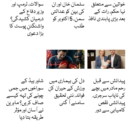
خواتین سے متعلق
سلمان خان اور ان
سوالات، ٹرمپ اور
نیا حکم، رات کے
کی بہن کو عدالتی
وزیر دفاع کے
بعد بڑی پابندی نافذ
سمن، 5 اکتوبر کو
درمیان کشیدگی؟
طلب
واشنگٹن پوسٹ کا
بڑا دعویٰ
انٹرنیشنل
Featured
دلچسپ و عجیب
پیدائش سے قبل
دل کی بیماری میں
شاور ہیڈ کے
رحم مادر میں بچے
ورزش کے حیران کن
سوراخوں میں جمی
کی نایاب سرجری،
فوائد، نئی تحقیق
چونے کی تہہ کیسے
پیدائشی نقص
سامنے آ گئی
صاف کریں؟ ماہرین
کامیابی سے دور
نے آسان اور مؤثر
طریقہ بتا دیا