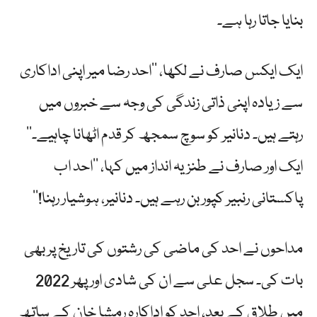
بنایا جاتا رہا ہے۔
ایک ایکس صارف نے لکھا، ’’احد رضا میر اپنی اداکاری
سے زیادہ اپنی ذاتی زندگی کی وجہ سے خبروں میں
رہتے ہیں۔ دنانیر کو سوچ سمجھ کر قدم اٹھانا چاہیے۔‘‘
ایک اور صارف نے طنزیہ انداز میں کہا، ’’احد اب
پاکستانی رنبیر کپور بن رہے ہیں۔ دنانیر، ہوشیار رہنا!‘‘
مداحوں نے احد کی ماضی کی رشتوں کی تاریخ پر بھی
بات کی۔ سجل علی سے ان کی شادی اور پھر 2022
میں طلاق کے بعد، احد کو اداکارہ رمشا خان کے ساتھ