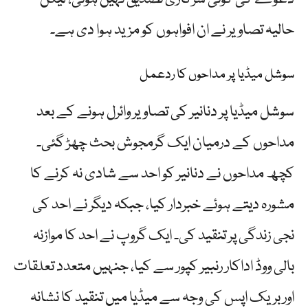
حالیہ تصاویر نے ان افواہوں کو مزید ہوا دی ہے۔
سوشل میڈیا پر مداحوں کا ردعمل
سوشل میڈیا پر دنانیر کی تصاویر وائرل ہونے کے بعد
مداحوں کے درمیان ایک گرمجوش بحث چھڑ گئی۔
کچھ مداحوں نے دنانیر کو احد سے شادی نہ کرنے کا
مشورہ دیتے ہوئے خبردار کیا، جبکہ دیگر نے احد کی
نجی زندگی پر تنقید کی۔ ایک گروپ نے احد کا موازنہ
بالی ووڈ اداکار رنبیر کپور سے کیا، جنہیں متعدد تعلقات
اور بریک اپس کی وجہ سے میڈیا میں تنقید کا نشانہ