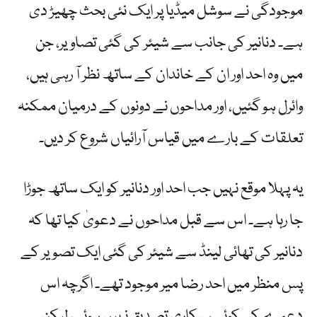
موجودگی نے سوشل میڈیا پر ایک نئی بحث چھیڑ دی
ہے۔ دنانیر کی جانب سے شیئر کی گئی تصاویر، جن
میں وہ احد اور ان کے خاندان کے ساتھ نظر آ رہی ہیں،
وائرل ہو گئیں، اور مداحوں نے دونوں کے درمیان ممکنہ
تعلقات کے بارے میں قیاس آرائیاں شروع کر دیں۔
یہ پہلا موقع نہیں جب احد اور دنانیر کو ایک ساتھ جوڑا
جا رہا ہے۔ اس سے قبل مداحوں نے دعویٰ کیا تھا کہ
دنانیر کی تھائی لینڈ سے شیئر کی گئی ایک تصویر کے
پس منظر میں احد رضا میر موجود تھے۔ اگرچہ اس
دعوے کی کوئی سرکاری تصدیق نہیں ہوئی، لیکن