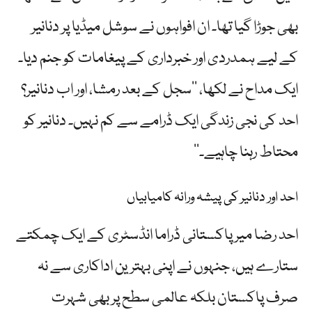
بھی جوڑا گیا تھا۔ ان افواہوں نے سوشل میڈیا پر دنانیر
کے لیے ہمدردی اور خبرداری کے پیغامات کو جنم دیا۔
ایک مداح نے لکھا، ’’سجل کے بعد رمشا، اور اب دنانیر؟
احد کی نجی زندگی ایک ڈرامے سے کم نہیں۔ دنانیر کو
محتاط رہنا چاہیے۔‘‘
احد اور دنانیر کی پیشہ ورانہ کامیابیاں
احد رضا میر پاکستانی ڈراما انڈسٹری کے ایک چمکتے
ستارے ہیں، جنہوں نے اپنی بہترین اداکاری سے نہ
صرف پاکستان بلکہ عالمی سطح پر بھی شہرت