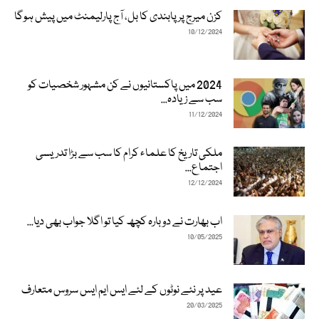
کزن میرج پر پابندی کا بل، آج پارلیمنٹ میں پیش ہوگا
10/12/2024
2024 میں پاکستانیوں نے کن مشہور شخصیات کو
سب سے زیادہ...
11/12/2024
ملکی تاریخ کا علماء کرام کا سب سے بڑا تدریسی
اجتماع...
12/12/2024
اب بھارت نے دوبارہ کچھ کیا تو اگلا جواب بھی دیا...
10/05/2025
عید پر نئے نوٹوں کے لئے ایس ایم ایس سروس متعارف
20/03/2025