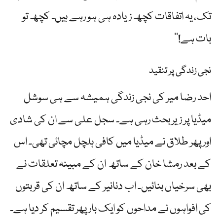
تک، یہ اتفاقات کچھ زیادہ ہی ہو رہے ہیں۔ کچھ تو
بات ہے!‘‘
نجی زندگی پر تنقید
احد رضا میر کی نجی زندگی ہمیشہ سے ہی سوشل
میڈیا پر زیر بحث رہی ہے۔ سجل علی سے ان کی شادی
اور پھر طلاق نے میڈیا میں کافی ہلچل مچائی تھی۔ اس
کے بعد رمشا خان کے ساتھ ان کے مبینہ تعلقات نے
بھی سرخیاں بنائیں۔ اب دنانیر کے ساتھ ان کی قربتوں
کی افواہوں نے مداحوں کو ایک بار پھر تقسیم کر دیا ہے۔