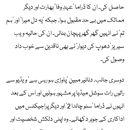
حاصل کی۔ ان کا ڈراما ’عہدِ وفا‘ بھارت اور دیگر
ممالک میں بے حد مقبول ہوا، جبکہ ’یہ دل میرا‘ اور ’ہم
تم‘ نے انہیں گھر گھر پہچان بنائی۔ ان کی حالیہ ویب
سیریز ’دھوپ کی دیوار‘ نے بھی ناقدین سے خوب داد
وصول کی۔
دوسری جانب، دنانیر مبین ’پاوڑی ہو رہی ہے‘ ویڈیو سے
راتوں رات سوشل میڈیا پر مشہور ہوئیں اور اس کے بعد
انہوں نے ڈراما ’سنو چاندا 2‘ اور دیگر پراجیکٹس میں
اداکاری کے جوہر دکھائے۔ وہ اپنی دلکش شخصیت اور