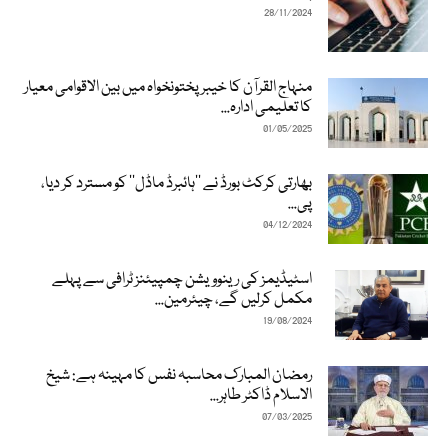
28/11/2024
منہاج القرآن کا خیبرپختونخواہ میں بین الاقوامی معیار
کا تعلیمی ادارہ...
01/05/2025
بھارتی کرکٹ بورڈ نے ’’ہائبرڈ ماڈل‘‘ کو مسترد کر دیا،
پی...
04/12/2024
اسٹیڈیمز کی رینوویشن چمپیئنز ٹرافی سے پہلے
مکمل کرلیں گے، چیئرمین...
19/08/2024
رمضان المبارک محاسبہ نفس کا مہینہ ہے: شیخ
الاسلام ڈاکٹر طاہر...
07/03/2025