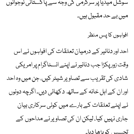
سوشل میڈیا پر سرگرمی کی وجہ سے پاکستانی نوجوانوں
میں بے حد مقبول ہیں۔
افواہوں کا پس منظر
احد اور دنانیر کے درمیان تعلقات کی افواہوں نے اس
وقت زور پکڑا جب دنانیر نے اپنے انسٹاگرام پر امریکی
شادی کی تقریب سے تصاویر شیئر کیں، جن میں وہ احد
اور ان کے اہل خانہ کے ساتھ دکھائی دیں۔ اگرچہ دونوں
نے اپنے تعلقات کے بارے میں کوئی سرکاری بیان
جاری نہیں کیا، لیکن ان کی تصاویر نے مداحوں کے
تجسس کو بڑھا دیا۔