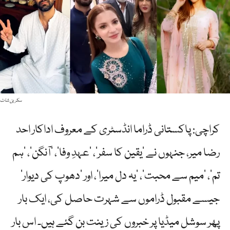
سکرین شاٹ
کراچی: پاکستانی ڈراما انڈسٹری کے معروف اداکار احد
رضا میر، جنہوں نے ’یقین کا سفر‘، ’عہدِ وفا‘، ’آنگن‘، ’ہم
تم‘، ’میم سے محبت‘، ’یہ دل میرا‘، اور ’دھوپ کی دیوار‘
جیسے مقبول ڈراموں سے شہرت حاصل کی، ایک بار
پھر سوشل میڈیا پر خبروں کی زینت بن گئے ہیں۔ اس بار