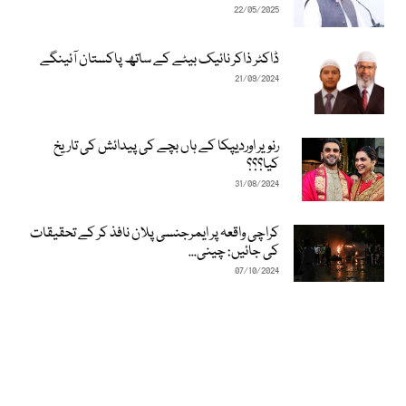
22/05/2025
ڈاکٹر ذاکر نائیک بیٹے کے ساتھ پاکستان آئینگے
21/09/2024
رنویر اوردیپکا کے ہاں بچے کی پیدائش کی تاریخ
کیا؟؟؟
31/08/2024
کراچی واقعہ پر ایمرجنسی پلان نافذ کر کے تحقیقات
کی جائیں: چینی...
07/10/2024