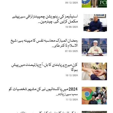
04/12/2024
اسٹیڈیمز کی رینوویشن چمپیئنز ٹرافی سے پہلے
مکمل کرلیں گے، چیئرمین...
19/08/2024
رمضان المبارک محاسبہ نفس کا مہینہ ہے: شیخ
الاسلام ڈاکٹر طاہر...
07/03/2025
کزن میرج پر پابندی کا بل، آج پارلیمنٹ میں پیش
ہوگا
10/12/2024
2024 میں پاکستانیوں نے کن مشہور شخصیات کو
سب سے زیادہ...
11/12/2024