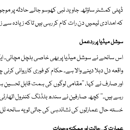
ڈپٹی کمشنر ساؤتھ جاوید نبی کھوسو جائے حادثہ پر موجود ر
کہ امدادی ٹیمیں دن رات کام کر رہی ہیں تاکہ زیادہ سے زی
سوشل میڈیا پر ردعمل
اس سانحے نے سوشل میڈیا پر بھی خاصی ہلچل مچائی۔ ای
واقعہ دل دہلا دینے والا ہے۔ حکام کو فوری کارروائی کرنی
اور صارف نے کہا، ’’مقامی لوگوں کی ہمت قابل تحسین ہ
رہے ہیں۔‘‘ کچھ صارفین نے سندھ بلڈنگ کنٹرول اتھارٹی (
خستہ حال عمارتوں کی نشاندہی کی جاتی تو یہ سانحہ ٹل 
عمارت کی حالت اور ممکنہ وجوہات