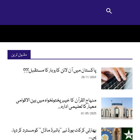
مقبول ترین
پاکستان میں آن لائن کاروبار کا مستقبل؟؟؟
28/11/2024
منہاج القرآن کا خیبرپختونخواہ میں بین الاقوامی
معیار کا تعلیمی ادارہ...
01/05/2025
بھارتی کرکٹ بورڈ نے ’’ہائبرڈ ماڈل‘‘ کو مسترد کر دیا،
پی...