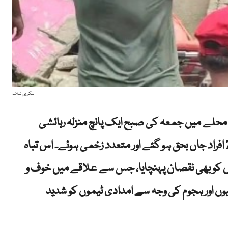
سکرین شاٹ
 محلے میں جمعہ کی صبح ایک پانچ منزلہ رہائشی
عمارت اچانک زمین بوس ہو گئی، جس کے نتیجے میں 7 افراد جاں بحق ہو گئے اور متعدد زخمی ہوئے۔ اس تباہ
ں کو بھی نقصان پہنچایا، جس سے علاقے میں خوف و
یوں اور ہجوم کی وجہ سے امدادی ٹیموں کو شدید