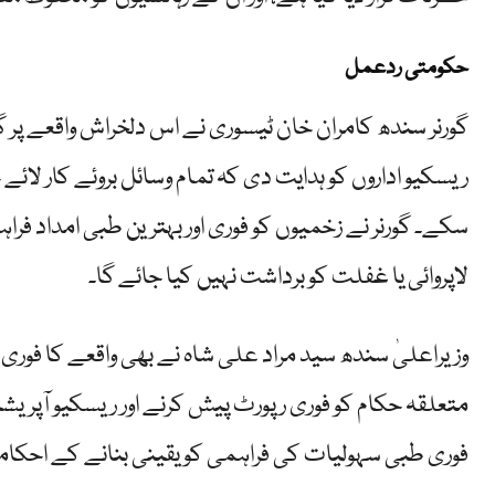
حکومتی ردعمل
گورنر سندھ کامران خان ٹیسوری نے اس دلخراش واقعے پر 
ریسکیو اداروں کو ہدایت دی کہ تمام وسائل بروئے کار لائے ج
سکے۔ گورنر نے زخمیوں کو فوری اور بہترین طبی امداد فرا
لاپروائی یا غفلت کو برداشت نہیں کیا جائے گا۔
وزیراعلیٰ سندھ سید مراد علی شاہ نے بھی واقعے کا فوری نو
متعلقہ حکام کو فوری رپورٹ پیش کرنے اور ریسکیو آپریشن
فوری طبی سہولیات کی فراہمی کو یقینی بنانے کے احکا