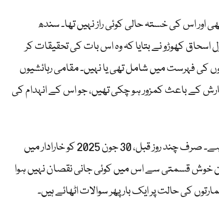
ی عمارت 1979 سے بھی پرانی تھی اور اس کی خستہ حالی کوئی راز نہیں تھا۔ سندھ
 اسحاق کھوڑو نے بتایا کہ وہ اس بات کی تحقیقات کر
ت کراچی کی 526 خطرناک عمارتوں کی فہرست میں شامل تھی یا نہیں۔ مقامی رہائشیوں
 بارش کے باعث کمزور ہو چکی تھیں، جو اس کے انہدام کی
یہ واقعہ کراچی میں عمارتوں کے گرنے کا پہلا واقعہ نہیں ہے۔ صرف چند روز قبل، 30 جون 2025 کو خارادار میں
یکن خوش قسمتی سے اس میں کوئی جانی نقصان نہیں ہوا
مارتوں کی حالت پر ایک بار پھر سوالات اٹھائے ہیں۔