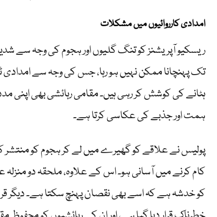
امدادی کارروائیوں میں مشکلات
ریسکیو آپریشنز کو تنگ گلیوں اور ہجوم کی وجہ سے شدی
تک پہنچانا ممکن نہیں ہو رہا، جس کی وجہ سے امدادی ٹ
ہٹانے کی کوشش کر رہی ہیں۔ مقامی رہائشی بھی اپنی مد
ہمت اور جذبے کی عکاسی کرتا ہے۔
پولیس نے علاقے کو گھیرے میں لے کر ہجوم کو منتشر کرن
کام کرنے میں آسانی ہو۔ اس کے علاوہ، ملحقہ دو منزلہ عما
کو خدشہ ہے کہ اسے بھی نقصان پہنچ سکتا ہے۔ دیگر ق
خطرناک قرار دیا گیا ہے، اور ان کے رہائشیوں کو محفوظ 