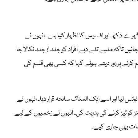
گہرے دکھ اور افسوس کا اظہار کیا ہے۔ انہوں نے
ائیں تاکہ ملبے تلے دبے افراد کو جلد از جلد نکالا جا
ہم کرنے پر زور دیتے ہوئے کہا کہ کسی بھی قسم کی
ٹس لیا اور اسے ایک المناک سانحہ قرار دیا۔ انہوں نے
ز کو تیز کرنے کی ہدایت کی۔ انہوں نے زخمیوں کے لیے
مات بھی جاری کیے۔