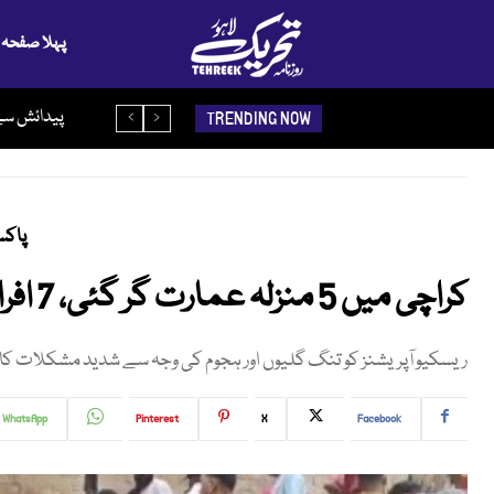
پہلا صفحہ
پیدائش سے 
TRENDING NOW
پاکس
کراچی میں 5 منزلہ عمارت گر گئی، 7 افراد جاں بحق، کئی ملبے تلے دب گئے
ریسکیو آپریشنز کو تنگ گلیوں اور ہجوم کی وجہ سے شدید مشکلات کا
WhatsApp
Pinterest
X
Facebook