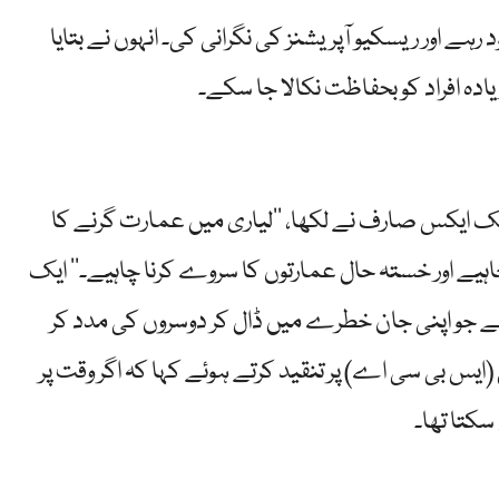
ہے اور ریسکیو آپریشنز کی نگرانی کی۔ انہوں نے بتایا
ادہ افراد کو بحفاظت نکالا جا سکے۔
ک ایکس صارف نے لکھا، ’’لیاری میں عمارت گرنے کا
 چاہیے اور خستہ حال عمارتوں کا سروے کرنا چاہیے۔‘‘ ایک
ے جو اپنی جان خطرے میں ڈال کر دوسروں کی مدد کر
ایس بی سی اے) پر تنقید کرتے ہوئے کہا کہ اگر وقت پر
سکتا تھا۔