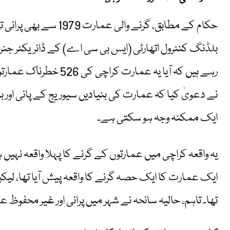
حکام کے مطابق، گرنے وال
بلڈنگ کنٹرول اتھارٹی (ایس بی سی اے) کے ڈائریکٹر جنرل
رہے ہیں کہ آیا یہ عمار
نے دعویٰ کیا کہ عمارت کی بنیادیں سیوریج کے پانی اور
ایک ممکنہ وجہ ہو سکتی ہے۔
ایک عمارت کا ایک حصہ گرنے کا واقعہ پیش آیا تھا، ل
تھا۔ تاہم، حالیہ سانحہ نے شہر میں پرانی اور غیر محفوظ ع