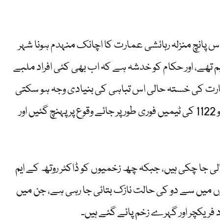
س پانچ منزلہ رہائشی عمارت کا اچانک منہدم ہونا شہر
ھے، اور حکام کو خدشہ ہے کہ اب بھی کئی افراد ملبے
ارت کی خستہ حالی اس تباہی کی بنیادی وجہ ہو سکتی
ہے۔ واقعے کی اطلاع ملتے ہی پولیس، رینجرز، اور ریسکیو 1122 کی ٹیمیں فوری طور پر جائے وقوع پر پہنچ گئیں اور
لی جا چکی ہیں، جبکہ چھ زخمیوں کو ڈاکٹر روتھ کے ایم
وں میں سے دو کی حالت نازک بتائی جا رہی ہے، جن میں