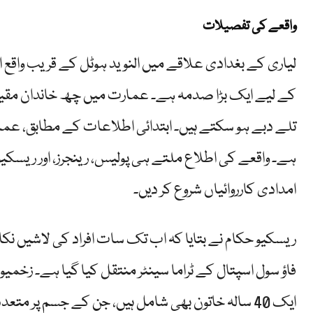
واقعے کی تفصیلات
لیاری کے بغدادی علاقے میں النوید ہوٹل کے قریب واقع ا
کے لیے ایک بڑا صدمہ ہے۔ عمارت میں چھ خاندان مقیم ت
تلے دبے ہو سکتے ہیں۔ ابتدائی اطلاعات کے مطابق، عم
امدادی کارروائیاں شروع کر دیں۔
ریسکیو حکام نے بتایا کہ اب تک سات افراد کی لاشیں نکا
فاؤ سول اسپتال کے ٹراما سینٹر منتقل کیا گیا ہے۔ زخمی
ایک 40 سالہ خاتون بھی شامل ہیں، جن کے جسم پر متعدد فریکچر اور گہرے زخم پائے گئے ہیں۔