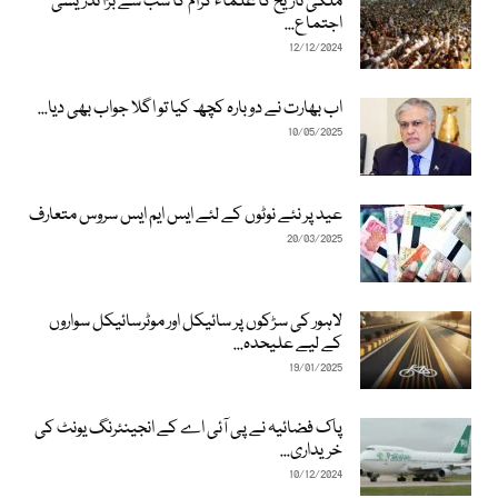
ملکی تاریخ کا علماء کرام کا سب سے بڑا تدریسی
اجتماع...
12/12/2024
اب بھارت نے دوبارہ کچھ کیا تو اگلا جواب بھی دیا...
10/05/2025
عید پر نئے نوٹوں کے لئے ایس ایم ایس سروس متعارف
20/03/2025
لاہور کی سڑکوں پر سائیکل اور موٹرسائیکل سواروں
کے لیے علیحدہ...
19/01/2025
پاک فضائیہ نے پی آئی اے کے انجینئرنگ یونٹ کی
خریداری...
10/12/2024