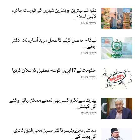
دنیا کے بہترین اور بدترین شہروں کی فہرست جاری،
لاہور، اسلام...
03/12/2024
ب فارم حاصل کرنے کا عمل مزید آسان، نادرا دفتر
جانے...
21/04/2025
حکومت نے 17 اپریل کو عام تعطیل کا اعلان کر دیا
16/04/2025
بھارت سے ٹکراؤ کسی بھی لمحے ممکن، پانی روکنے
کی کوشش...
07/05/2025
معاشی ماہر پروفیسر ڈاکٹر حسین محی الدین قادری
کی بجٹ کے...