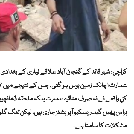
کراچی: شہر قائد کے گنجان آباد علاقے لیاری کے بغدادی
کن واقعے نے نہ صرف متاثرہ عمارت بلکہ ملحقہ ڈھانچو
ہراس پھیل گیا۔ ریسکیو آپریشنز جاری ہیں، لیکن تنگ گل
مشکلات کا سامنا ہے۔