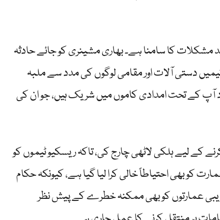
د مشکلات کا سامنا ہے۔ بھاری مشینری کو جائے حادثہ
یمیں دستی آلات اور مقامی لوگوں کی مدد سے ملبہ
د آپ کے تحت امدادی کاموں میں شریک ہیں، جو ان کی
ے کے لیے ہلکی لاٹھی چارج کی، تاکہ ریسکیو ٹیموں کو
رت کو بھی احتیاطاً خالی کرا لیا گیا ہے، کیونکہ حکام
ریبی عمارتوں کو بھی ممکنہ خطرے کے پیش نظر
مقامات پر منتقل کرنے کا عمل جاری ہے۔