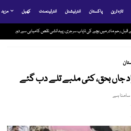
تازہ ترین
پاکستان
انٹرنیشنل
انٹرٹینمنٹ
کھیل
مزید
قبل رحم مادر میں بچے کی نایاب سرجری، پیدائشی نقص کامیابی سے دور
تان
 سامنا ہے