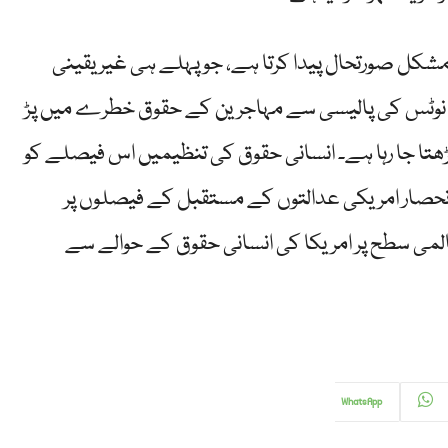
شکل صورتحال پیدا کرتا ہے، جو پہلے ہی غیر یقینی
 پیچیدگیوں کا شکار ہیں۔ 6 گھنٹے کے نوٹس کی پالیسی سے مہاجرین کے حقوق خطرے میں پڑ
ڑھتا جا رہا ہے۔ انسانی حقوق کی تنظیمیں اس فیصلے کو
 انحصار امریکی عدالتوں کے مستقبل کے فیصلوں پر
المی سطح پر امریکا کی انسانی حقوق کے حوالے سے
WhatsApp