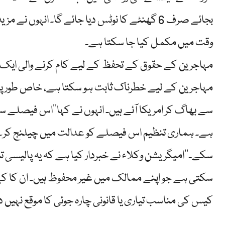
بجائے صرف 6 گھنٹے کا نوٹس دیا جائے گا۔ انہو
وقت میں مکمل کیا جا سکتا ہے۔
مہاجرین کے حقوق کے تحفظ کے لیے کام کرنے والی ایک یونی
مہاجرین کے لیے خطرناک ثابت ہو سکتا ہے، خاص طور پر
سے بھاگ کر امریکا آئے ہیں۔ انہوں نے کہا’’اس فیصلے سے
ہے۔ ہماری تنظیم اس فیصلے کو عدالت میں چیلنج کرے 
سکے۔‘‘امیگریشن وکلاء نے خبردار کیا ہے کہ یہ پالیسی ت
کیس کی مناسب تیاری یا قانونی چارہ جوئی کا موقع نہیں دی