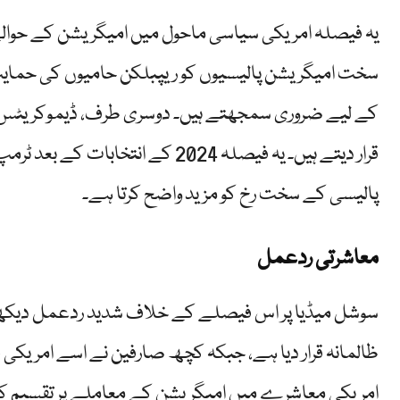
یہ فیصلہ امریکی سیاسی ماحول میں امیگریشن کے حوالے
سخت امیگریشن پالیسیوں کو ریپبلکن حامیوں کی حمای
کے لیے ضروری سمجھتے ہیں۔ دوسری طرف، ڈیموکریٹس اور 
قرار دیتے ہیں۔ یہ فیصلہ 2024 کے ان
پالیسی کے سخت رخ کو مزید واضح کرتا ہے۔
معاشرتی ردعمل
سوشل میڈیا پر اس فیصلے کے خلاف شدید ردعمل دیکھا گی
ظالمانہ قرار دیا ہے، جبکہ کچھ صارفین نے اسے امریکی قوا
امریکی معاشرے میں امیگریشن کے معاملے پر تقسیم کو م