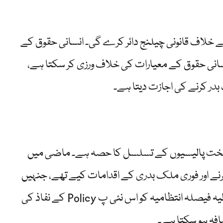
کے خلاف قانونی چیلنج دائر کرے گی۔ انسانی حقوق کے
 انسانی حقوق کے معیارات کی خلاف ورزی کر سکتا ہے،
در کرنے کی اجازت دیتا ہے۔
 سخت پالیسیوں کے تسلسل کا حصہ ہے۔ ماضی میں
رنے اور فوری ملک بدری کے اقدامات کیے تھے، جنہیں
عدالتوں نے جزوی طور پر روکا تھا۔ تاہم، سپریم کورٹ کا حالیہ فیصلہ انتظامیہ کو اس نئی پ Policy کے نفاذ کی
فہ ہو سکتا ہے۔