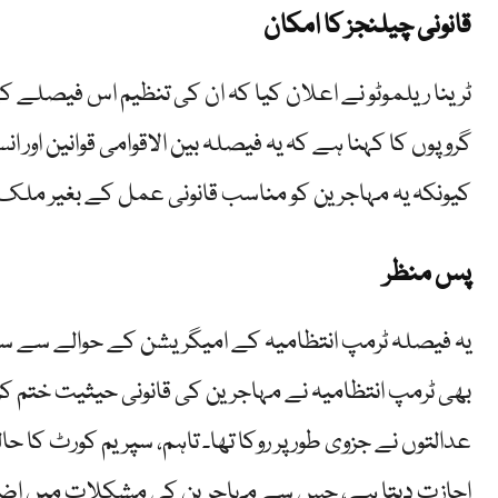
قانونی چیلنجز کا امکان
ٹرینا ریلموٹو نے اعلان کیا کہ ان کی تنظیم اس فیصلے 
گروپوں کا کہنا ہے کہ یہ فیصلہ بین الاقوامی قوانین اور
کیونکہ یہ مہاجرین کو مناسب قانونی عمل کے بغیر ملک ب
پس منظر
یہ فیصلہ ٹرمپ انتظامیہ کے امیگریشن کے حوالے سے
بھی ٹرمپ انتظامیہ نے مہاجرین کی قانونی حیثیت ختم ک
اجازت دیتا ہے، جس سے مہاجرین کی مشکلات میں اضا