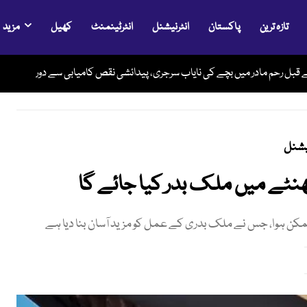
تازہ ترین
پاکستان
انٹرنیشنل
انٹرٹینمنٹ
کھیل
مزید
فوری کھول دو، ورنہ سخت جواب ملے گا، ٹرمپ کا ایران کو نیا الٹی میٹم
ے قبل رحم مادر میں بچے کی نایاب سرجری، پیدائشی نقص کامیابی سے دور
یشنل
کن ہوا، جس نے ملک بدری کے عمل کو مزید آسان بنا دیا ہے