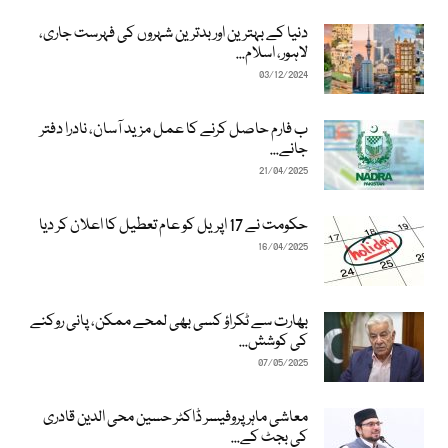
دنیا کے بہترین اور بدترین شہروں کی فہرست جاری،
لاہور، اسلام...
03/12/2024
ب فارم حاصل کرنے کا عمل مزید آسان، نادرا دفتر
جانے...
21/04/2025
حکومت نے 17 اپریل کو عام تعطیل کا اعلان کر دیا
16/04/2025
بھارت سے ٹکراؤ کسی بھی لمحے ممکن، پانی روکنے
کی کوشش...
07/05/2025
معاشی ماہر پروفیسر ڈاکٹر حسین محی الدین قادری
کی بجٹ کے...