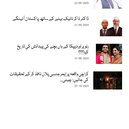
22/05/2025
ڈاکٹر ذاکر نائیک بیٹے کے ساتھ پاکستان آئینگے
21/09/2024
رنویر اوردیپکا کے ہاں بچے کی پیدائش کی تاریخ
کیا؟؟؟
31/08/2024
کراچی واقعہ پر ایمرجنسی پلان نافذ کر کے تحقیقات
کی جائیں: چینی...
07/10/2024