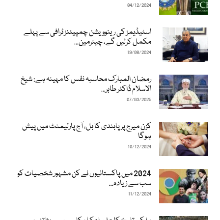
04/12/2024
اسٹیڈیمز کی رینوویشن چمپیئنز ٹرافی سے پہلے
مکمل کرلیں گے، چیئرمین...
19/08/2024
رمضان المبارک محاسبہ نفس کا مہینہ ہے: شیخ
الاسلام ڈاکٹر طاہر...
07/03/2025
کزن میرج پر پابندی کا بل، آج پارلیمنٹ میں پیش
ہوگا
10/12/2024
2024 میں پاکستانیوں نے کن مشہور شخصیات کو
سب سے زیادہ...
11/12/2024