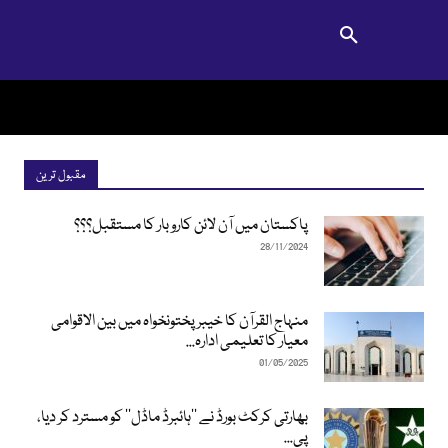
مقبول ترین
پاکستان میں آن لائن کاروبار کا مستقبل؟؟؟
28/11/2024
منہاج القرآن کا خیبرپختونخواہ میں بین الاقوامی
معیار کا تعلیمی ادارہ...
01/05/2025
بھارتی کرکٹ بورڈ نے ’’ہائبرڈ ماڈل‘‘ کو مسترد کر دیا،
پی...