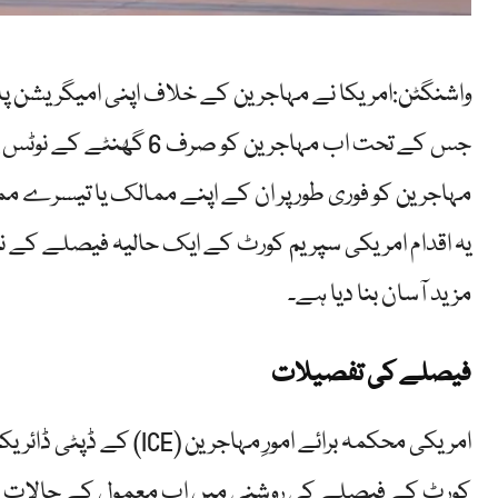
واشنگٹن:امریکا نے مہاجرین کے خلاف اپنی امیگریشن پا
جس کے تحت اب مہاجرین کو
مہاجرین کو فوری طور پر ان کے اپنے ممالک یا تیسرے م
یہ اقدام امریکی سپریم کورٹ کے ایک حالیہ فیصلے کے
مزید آسان بنا دیا ہے۔
فیصلے کی تفصیلات
امریکی محکمہ برائے امورِ 