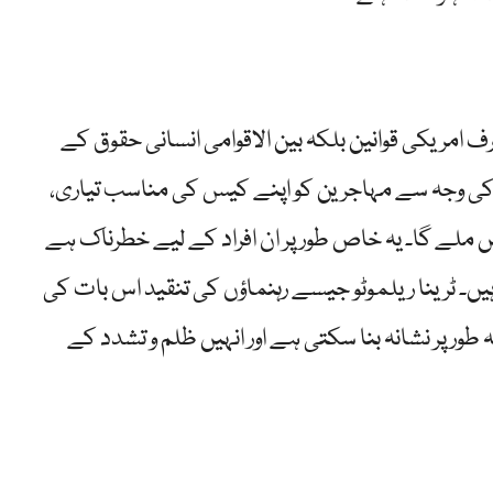
 امریکی قوانین بلکہ بین الاقوامی انسانی حقوق کے
کی وجہ سے مہاجرین کو اپنے کیس کی مناسب تیاری،
یں ملے گا۔ یہ خاص طور پر ان افراد کے لیے خطرناک ہے
ں۔ ٹرینا ریلموٹو جیسے رہنماؤں کی تنقید اس بات کی
ور پر نشانہ بنا سکتی ہے اور انہیں ظلم و تشدد کے