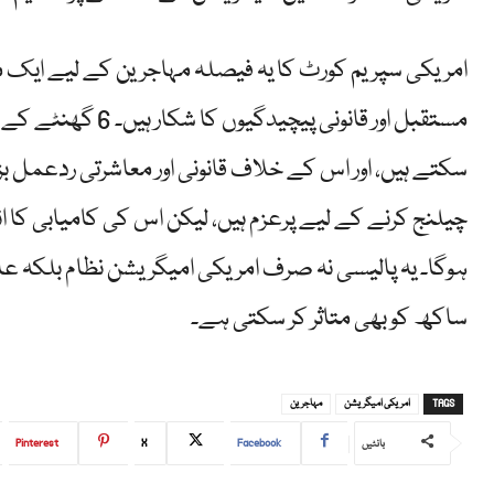
امریکی سپریم کورٹ کا یہ فیصلہ مہاجرین کے لیے ایک م
مستقبل اور قانونی
سکتے ہیں، اور اس کے خلاف قانونی اور معاشرتی ردعمل ب
چیلنج کرنے کے لیے پرعزم ہیں، لیکن اس کی کامیابی کا
ہوگا۔ یہ پالیسی نہ صرف امریکی امیگریشن نظام بلکہ ع
ساکھ کو بھی متاثر کر سکتی ہے۔
TAGS
امریکی امیگریشن
مہاجرین
Pinterest
X
Facebook
بانٹیں