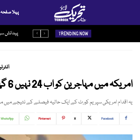
پہلا صفحہ
آبنائے ہرمز 
پیدائش س
TRENDING NOW
انٹرن
امریکہ میں مہاجرین کو اب 24 نہیں 6 گھنٹے میں ملک بدر کیا جائے گا
یہ اقدام امریکی سپریم کورٹ کے ایک حالیہ فیصلے کے نتیجے میں مم
WhatsApp
Pinterest
X
Facebook