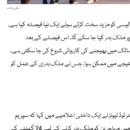
سکرین شاٹ
لیسی کو مزید سخت کرتے ہوئے ایک نیا فیصلہ کیا ہے،
 صرف 6 گھنٹے کے نوٹس پر ملک بدر کیا جا سکے گا۔ اس فیصلے کے بعد
مالک میں بھیجنے کی کارروائی شروع کی جا سکتی ہے۔
 نتیجے میں ممکن ہوا، جس نے ملک بدری کے عمل کو
مہاجرین (ICE) کے ڈپٹی ڈائریکٹر ٹوڈ لیونز نے ایک داخلی اعلامیے میں کہا کہ سپریم
کورٹ کے فیصلے کی روشنی میں اب معمول کے حالات میں مہاجرین کو ملک بدر کرنے کے لیے 24 گھنٹے کے