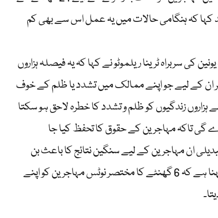
ں نے مزید کہا کہ ہنگامی حالات میں یہ عمل اس سے بھی کم
ن کی سربراہ ٹرینا ریلموٹو نے کہا کہ یہ فیصلہ ہزاروں
 ان کے لیے جو اپنے ممالک میں تشدد یا ظلم کے خوف
 ہزاروں زندگیوں کو ظلم و تشدد کا خطرہ لاحق ہو سکتا
گی تاکہ مہاجرین کے حقوق کا تحفظ کیا جا
بدیلی ان مہاجرین کے لیے سنگین نتائج کا باعث بن
سکتی ہے جو اپنے ممالک میں غیر محفوظ ہیں۔ ان کا کہنا ہے کہ 6 گھنٹے کا مختصر نوٹس مہاجرین کو اپنے
تا۔