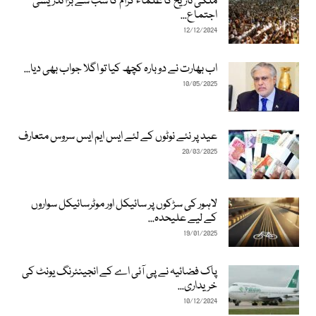
ملکی تاریخ کا علماء کرام کا سب سے بڑا تدریسی
اجتماع...
12/12/2024
اب بھارت نے دوبارہ کچھ کیا تو اگلا جواب بھی دیا...
10/05/2025
عید پر نئے نوٹوں کے لئے ایس ایم ایس سروس متعارف
20/03/2025
لاہور کی سڑکوں پر سائیکل اور موٹرسائیکل سواروں
کے لیے علیحدہ...
19/01/2025
پاک فضائیہ نے پی آئی اے کے انجینئرنگ یونٹ کی
خریداری...
10/12/2024