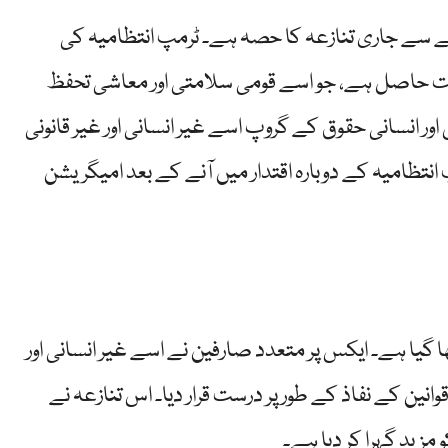
 سے جاری تنازعہ کا حصہ ہے۔ ٹرمپ انتظامیہ کی
ت حاصل ہے، جو اسے قومی سلامتی اور معاشی تحفظ
انسانی حقوق کے گروپ اسے غیر انسانی اور غیر قانونی
تخابات کے بعد ٹرمپ انتظامیہ کے دوبارہ اقتدار میں آنے کے بعد امیگریشن
ا ہے۔ ایکس پر متعدد صارفین نے اسے غیر انسانی اور
نین کے نفاذ کے طور پر درست قرار دیا۔ اس تنازعہ نے
زید گہرا کر دیا ہے۔