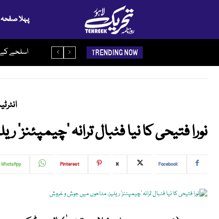
پہلا صفحہ
پیدائش سے ق
اسلحے کے
TRENDING NOW
انٹرٹ
نورا فتیحی کا نیا فٹبال ترانہ ’چیمپئنز‘
WhatsApp
Pinterest
X
Facebook