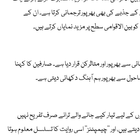
ے جذبے کی بھی بھرپور ترجمانی کرتا ہے۔ ان کے
بین الاقوامی سطح پر مزید نمایاں کرتے ہیں۔
ئی سے بھرپور اور متاثرکن قرار دیا ہے۔ صارفین کا کہنا
ماحول سے بھرپور ہم آہنگ دکھائی دیتی ہے۔
کے لیے تیار کیے جانے والے ترانے صرف تفریح نہیں
یتے ہیں، اور ’’چیمپئنز‘‘ اسی روایت کا تسلسل معلوم ہوتا