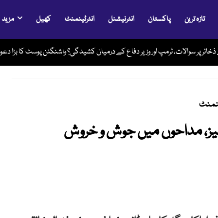
تازہ ترین
پاکستان
انٹرنیشنل
انٹرٹینمنٹ
کھیل
مزید
بل رحم مادر میں بچے کی نایاب سرجری، پیدائشی نقص کامیابی سے دور
 ذخائر پر سوالات، ٹرمپ اور وزیر دفاع کے درمیان کشیدگی؟ واشنگٹن پوسٹ کا بڑا دع
ینمنٹ
 ریلیز، مداحوں میں جوش و خروش