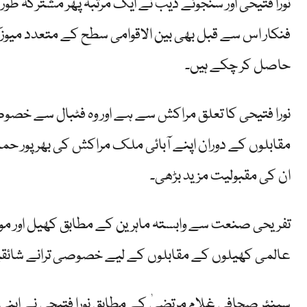
نورا فتیحی اور سنجوئے دیب نے ایک مرتبہ پھر مشترکہ طو
فنکار اس سے قبل بھی بین الاقوامی سطح کے متعدد می
حاصل کر چکے ہیں۔
نورا فتیحی کا تعلق مراکش سے ہے اور وہ فٹبال سے خص
مقابلوں کے دوران اپنے آبائی ملک مراکش کی بھرپور حم
ان کی مقبولیت مزید بڑھی۔
تفریحی صنعت سے وابستہ ماہرین کے مطابق کھیل اور موسی
عالمی کھیلوں کے مقابلوں کے لیے خصوصی ترانے شائقین
سینئر صحافی غلام مرتضیٰ کے مطابق نورا فتیحی نے اپن