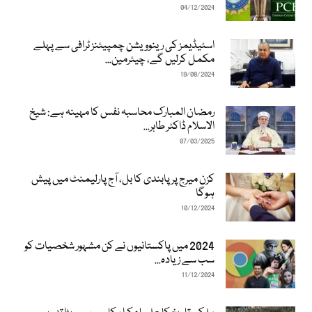
04/12/2024
اسٹیڈیمز کی رینوویشن چمپیئنز ٹرافی سے پہلے
مکمل کرلیں گے، چیئرمین...
19/08/2024
رمضان المبارک محاسبہ نفس کا مہینہ ہے: شیخ
الاسلام ڈاکٹر طاہر...
07/03/2025
کزن میرج پر پابندی کا بل، آج پارلیمنٹ میں پیش
ہوگا
10/12/2024
2024 میں پاکستانیوں نے کن مشہور شخصیات کو
سب سے زیادہ...
11/12/2024