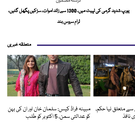
گزشتہ مضمون
یورپ شدید گرمی کی لپیٹ میں، 1300 سے زائد اموات، سڑکیں پگھل گئیں،
ٹرام سروس بند
متعلقہ خبریں
انٹرٹینمنٹ
 سے متعلق نیا حکم،
مبینہ فراڈ کیس: سلمان خان اور ان کی بہن
 نافذ
کو عدالتی سمن، 5 اکتوبر کو طلب