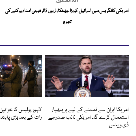
اگلا مضمون
امریکی کانگریس میں اسرائیل کو بڑا جھٹکا، اربوں ڈالر فوجی امداد روکنے کی
تجویز
انٹرنیشنل
پاکستان
امریکا ایران سے نمٹنے کے لیے ہر ہتھیار
لاہور پولیس کا خواتین
استعمال کرے گا۔ امریکی نائب صدرجے
رات کے بعد بڑی پابندی
ڈی وینس