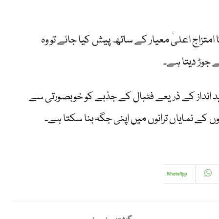
امتزاج اعلیٰ معیار کے ساتھ پیش کیا جائے تو وہ
 جوڑ دیتا ہے۔
جدید انداز کے ذریعے فٹبال کے جذبے کو خوبصورتی سے
یلوں کے نمایاں ترانوں میں اپنی جگہ بنا سکتا ہے۔
WhatsApp