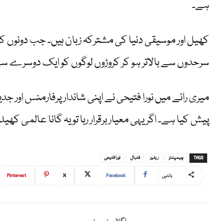
ہے۔
کھیل اور موسیقی دنیا کی مشترکہ زبان ہیں۔ جب دونوں کا 
سرحدوں سے بالاتر ہو کر کروڑوں لوگوں کو ایک دوسرے سے
میری رائے میں نورا فتیحی نے اپنی شاندار پرفارمنس اور 
پیش کیا ہے۔ اگر یہی معیار برقرار رہا تو یہ گانا عالمی کھ
TAGS
چیمپئنز
ریلیز
فٹبال
نورا فتیحی
Pinterest
X
Facebook
بانٹیں