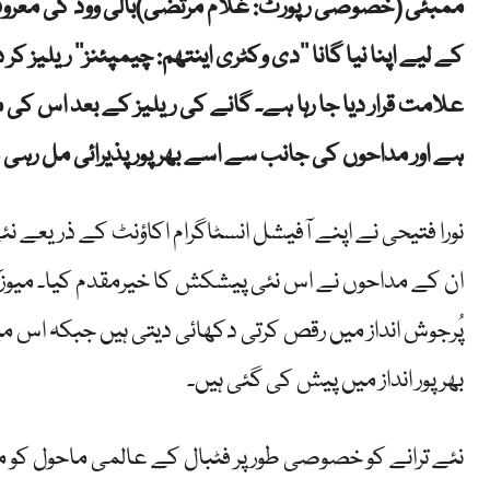
ممبئی (خصوصی رپورٹ: غلام مرتضیٰ)بالی ووڈ کی معروف ادا
کے لیے اپنا نیا گانا ’’دی وکٹری اینتھم: چیمپئنز‘‘ ریلی
علامت قرار دیا جا رہا ہے۔ گانے کی ریلیز کے بعد اس کی 
ہے اور مداحوں کی جانب سے اسے بھرپور پذیرائی مل رہی
نورا فتیحی نے اپنے آفیشل انسٹاگرام اکاؤنٹ کے ذریعے نئ
ان کے مداحوں نے اس نئی پیشکش کا خیرمقدم کیا۔ میوزک
پُرجوش انداز میں رقص کرتی دکھائی دیتی ہیں جبکہ اس می
بھرپور انداز میں پیش کی گئی ہیں۔
نئے ترانے کو خصوصی طور پر فٹبال کے عالمی ماحول کو مد