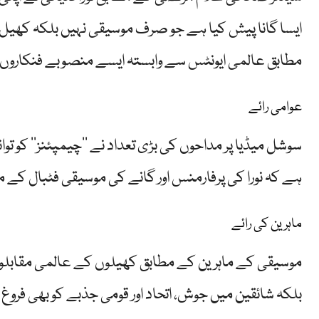
ایسا گانا پیش کیا ہے جو صرف موسیقی نہیں بلکہ کھیل ک
مطابق عالمی ایونٹس سے وابستہ ایسے منصوبے فنکاروں کو 
عوامی رائے
سوشل میڈیا پر مداحوں کی بڑی تعداد نے ’’چیمپئنز‘‘ کو توانا
ہے کہ نورا کی پرفارمنس اور گانے کی موسیقی فٹبال کے 
ماہرین کی رائے
موسیقی کے ماہرین کے مطابق کھیلوں کے عالمی مقابلوں 
بلکہ شائقین میں جوش، اتحاد اور قومی جذبے کو بھی فروغ د