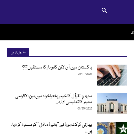
ویٰ
مقبول ترین
پاکستان میں آن لائن کاروبار کا مستقبل؟؟؟
28/11/2024
منہاج القرآن کا خیبرپختونخواہ میں بین الاقوامی
معیار کا تعلیمی ادارہ...
01/05/2025
بھارتی کرکٹ بورڈ نے ’’ہائبرڈ ماڈل‘‘ کو مسترد کر دیا،
پی...