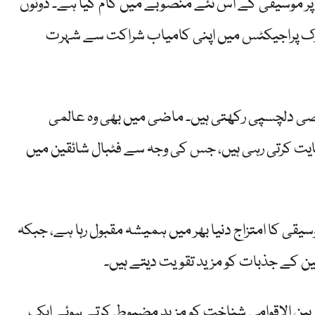
ر پر موسیقی کے اس نئے منصوبے میں کام کیا ہے۔ دونوں
وزک پراجیکٹس میں اپنی کامیاب شراکت سے شہرت
وصی دلچسپی رکھتی ہیں۔ ماضی میں بھی وہ عالمی
ایت کرتی رہی ہیں، جس کی وجہ سے فٹبال شائقین میں
قی کا امتزاج دنیا بھر میں ہمیشہ مقبول رہا ہے، جبکہ
 کے جذبات کو مزید تقویت دیتے ہیں۔
ی بین الاقوامی شناخت کو مزید مضبوط کرتے ہوئے ایک