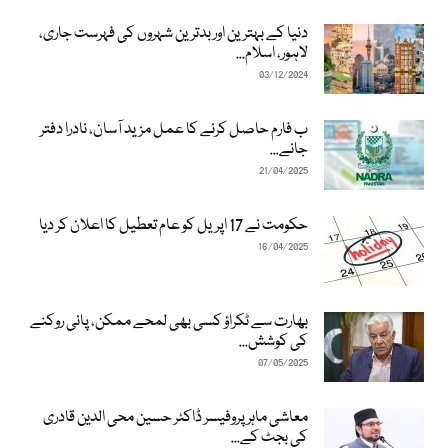
دنیا کے بہترین اور بدترین شہروں کی فہرست جاری،
لاہور، اسلام...
03/12/2024
ب فارم حاصل کرنے کا عمل مزید آسان، نادرا دفتر
جانے...
21/04/2025
حکومت نے 17 اپریل کو عام تعطیل کا اعلان کر دیا
16/04/2025
بھارت سے ٹکراؤ کسی بھی لمحے ممکن، پانی روکنے
کی کوشش...
07/05/2025
معاشی ماہر پروفیسر ڈاکٹر حسین محی الدین قادری
کی بجٹ کے...