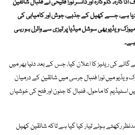
کارہ، گلوکارہ اور ڈانسر نورا فتیحی نے فٹبال شائقین
ز کر دیا ہے، جسے کھیل کے جذبے، جوش اور کامیابی کی
میوزک ویڈیو بھی سوشل میڈیا پر تیزی سے وائرل ہو رہی
 ہے۔
ے گانے کی ریلیز کا اعلان کیا، جس کے بعد دنیا بھر میں
 ویڈیو میں نورا فٹبال جرسی میں شائقین کے درمیان
ں اسٹیڈیم کا ماحول، فٹبال کا جنون اور فتح کی خوشیاں
نظر رکھتے ہوئے تیار کیا گیا ہے تاکہ شائقین کھیل