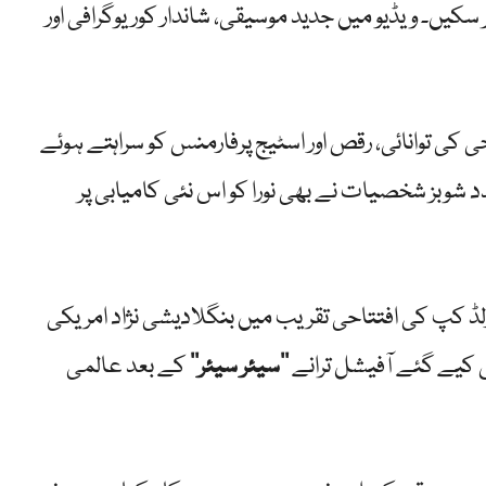
۔ ویڈیو میں جدید موسیقی، شاندار کوریوگرافی اور
ی کی توانائی، رقص اور اسٹیج پرفارمنس کو سراہتے ہوئے
د شوبز شخصیات نے بھی نورا کو اس نئی کامیابی پر
رلڈ کپ کی افتتاحی تقریب میں بنگلادیشی نژاد امریکی
ش کیے گئے آفیشل ترانے
’’سیئر سیئر‘‘
کے بعد عالمی