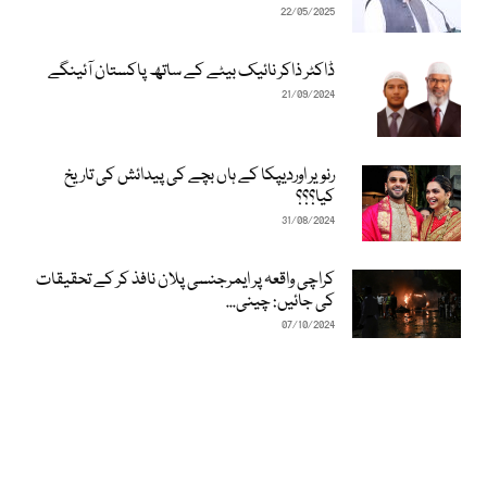
22/05/2025
ڈاکٹر ذاکر نائیک بیٹے کے ساتھ پاکستان آئینگے
21/09/2024
رنویر اوردیپکا کے ہاں بچے کی پیدائش کی تاریخ
کیا؟؟؟
31/08/2024
کراچی واقعہ پر ایمرجنسی پلان نافذ کر کے تحقیقات
کی جائیں: چینی...
07/10/2024