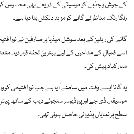
کے جوش و جذبے کو موسیقی کے ذریعے بھی محسوس کر سکیں
رنگا رنگ مناظر نے گانے کو مزید دلکش بنا دیا ہے۔
گانے کی ریلیز کے بعد سوشل میڈیا پر صارفین نے نورا فتیح
اسے فٹبال کے مداحوں کے لیے بہترین تحفہ قرار دیا۔ متعد
مبارکباد پیش کی۔
یہ گانا ایسے وقت میں سامنے آیا ہے جب نورا فتیحی کو و
موسیقار، ڈی جے اور پروڈیوسر سنجوئے دیب کے ساتھ پی
سطح پر نمایاں پذیرائی حاصل ہوئی تھی۔