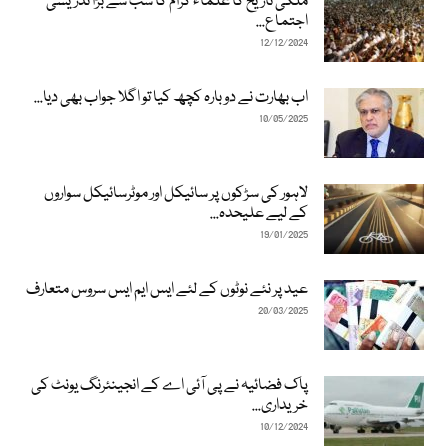
ملکی تاریخ کا علماء کرام کا سب سے بڑا تدریسی
اجتماع...
12/12/2024
اب بھارت نے دوبارہ کچھ کیا تو اگلا جواب بھی دیا...
10/05/2025
لاہور کی سڑکوں پر سائیکل اور موٹرسائیکل سواروں
کے لیے علیحدہ...
19/01/2025
عید پر نئے نوٹوں کے لئے ایس ایم ایس سروس متعارف
20/03/2025
پاک فضائیہ نے پی آئی اے کے انجینئرنگ یونٹ کی
خریداری...
10/12/2024