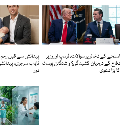
انٹرنیشنل
انٹرنیشنل
اسلحے کے ذخائر پر سوالات، ٹرمپ اور وزیر
پیدائش سے قبل رحم م
دفاع کے درمیان کشیدگی؟ واشنگٹن پوسٹ
نایاب سرجری، پیدائش
کا بڑا دعویٰ
دور