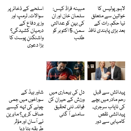
پاکستان
انٹرٹینمنٹ
انٹرنیشنل
لاہور پولیس کا
مبینہ فراڈ کیس:
اسلحے کے ذخائر پر
خواتین سے متعلق
سلمان خان اور ان
سوالات، ٹرمپ اور
نیا حکم، رات کے
کی بہن کو عدالتی
وزیر دفاع کے
بعد بڑی پابندی نافذ
سمن، 5 اکتوبر کو
درمیان کشیدگی؟
طلب
واشنگٹن پوسٹ کا
بڑا دعویٰ
انٹرنیشنل
Featured
دلچسپ و عجیب
پیدائش سے قبل
دل کی بیماری میں
شاور ہیڈ کے
رحم مادر میں بچے
ورزش کے حیران کن
سوراخوں میں جمی
کی نایاب سرجری،
فوائد، نئی تحقیق
چونے کی تہہ کیسے
پیدائشی نقص
سامنے آ گئی
صاف کریں؟ ماہرین
کامیابی سے دور
نے آسان اور مؤثر
طریقہ بتا دیا