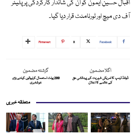
اقبال حسین ایمون کو ان کی شاندار کارکردگی پر پلیئر
آف دی میچ اور ٹورنامنٹ قرار دیا گیا۔
Pinterest
X
Facebook
اگلا مضمون
گزشتہ مضمون
ڈونلڈ ٹرمپ کا امریکی شہریت کے پیدائشی حق
200 یونٹ استعمال کرنیوالوں کیلئے بڑی
کے خاتمے کا اعلان
خوشخبری
متعلقہ خبریں