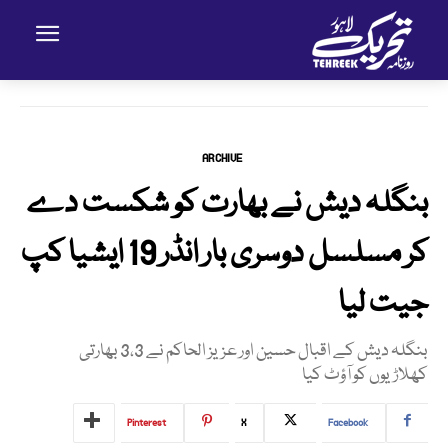
ARCHIVE
بنگلہ دیش نے بھارت کو شکست دے
کر مسلسل دوسری بار انڈر 19 ایشیا کپ
جیت لیا
بنگلہ دیش کے اقبال حسین اور عزیز الحاکم نے 3،3 بھارتی
کھلاڑیوں کو آؤٹ کیا
Pinterest
X
Facebook