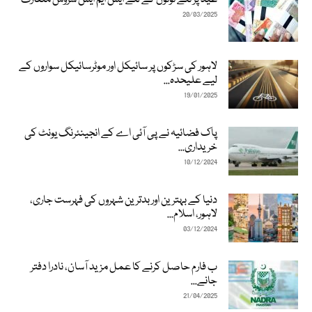
20/03/2025
لاہور کی سڑکوں پر سائیکل اور موٹرسائیکل سواروں کے
لیے علیحدہ...
19/01/2025
پاک فضائیہ نے پی آئی اے کے انجینئرنگ یونٹ کی
خریداری...
10/12/2024
دنیا کے بہترین اور بدترین شہروں کی فہرست جاری،
لاہور، اسلام...
03/12/2024
ب فارم حاصل کرنے کا عمل مزید آسان، نادرا دفتر
جانے...
21/04/2025