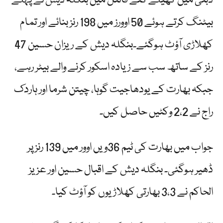
دبئی میں کھیلے گئے فائنل میں بنگلہ دیش نے پہلے
بیٹنگ کرتے ہوئے 50 اوورز میں 198 رنز بنائے اور تمام
کھلاڑی آؤٹ ہوگئے۔بنگلہ دیش کے ریزان حسین 47
رنز کے ساتھ سب سے زیادہ اسکور کرنے والے بیٹر رہے،
جبکہ بھارت کے یودھاجیت گوہا، چیتن شرما اور ہاردک
راج نے 2،2 وکٹیں حاصل کیں۔
جواب میں بھارت کی ٹیم 36ویں اوور میں 139 رنز پر
ڈھیر ہوگئی۔ بنگلہ دیش کے اقبال حسین اور عزیز
الحاکم نے 3،3 بھارتی کھلاڑیوں کو آؤٹ کیا۔