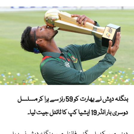
بنگلہ دیش نے بھارت کو 59 رنز سے ہرا کر مسلسل
دوسری بار انڈر 19 ایشیا کپ کا ٹائٹل جیت لیا۔