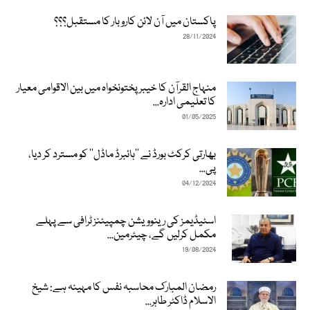
پاکستان میں آن لائن کاروبار کا مستقبل؟؟؟
28/11/2024
منہاج القرآن کا خیبرپختونخواہ میں بین الاقوامی معیار
کا تعلیمی ادارہ...
01/05/2025
بھارتی کرکٹ بورڈ نے ’’ہائبرڈ ماڈل‘‘ کو مسترد کر دیا،
پی...
04/12/2024
اسٹیڈیمز کی رینوویشن چمپیئنز ٹرافی سے پہلے
مکمل کرلیں گے، چیئرمین...
19/08/2024
رمضان المبارک محاسبہ نفس کا مہینہ ہے: شیخ
الاسلام ڈاکٹر طاہر...