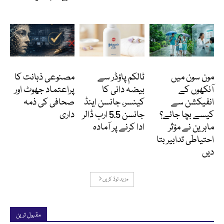
Featured
انٹرنیشنل
کالمز
مون سون میں
ٹالکم پاؤڈر سے
مصنوعی ذہانت کا
آنکھوں کے
بیضہ دانی کا
پراعتماد جھوٹ اور
انفیکشن سے
کینسر، جانسن اینڈ
صحافی کی ذمہ
کیسے بچا جائے؟
جانسن 5.5 ارب ڈالر
داری
ماہرین نے مؤثر
ادا کرنے پر آمادہ
احتیاطی تدابیر بتا
دیں
مزید لوڈ کریں
مقبول ترین