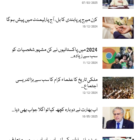
07/03/2025
کزن میرج پر پابندی کا بل، آج پارلیمنٹ میں پیش ہوگا
10/12/2024
2024 میں پاکستانیوں نے کن مشہور شخصیات کو
سب سے زیادہ...
11/12/2024
ملکی تاریخ کا علماء کرام کا سب سے بڑا تدریسی
اجتماع...
12/12/2024
اب بھارت نے دوبارہ کچھ کیا تو اگلا جواب بھی دیا...
10/05/2025
عید پر نئے نوٹوں کے لئے ایس ایم ایس سروس متعارف