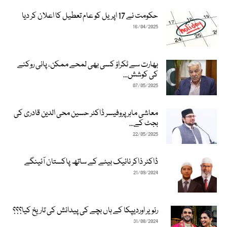
حکومت نے 17 اپریل کو عام تعطیل کا اعلان کر دیا
16/04/2025
بھارت سے ٹکراؤ کسی بھی لمحے ممکن، پانی روکنے
کی کوشش...
07/05/2025
معاشی ماہر پروفیسر ڈاکٹر حسین محی الدین قادری کی
بجٹ کے...
22/05/2025
ڈاکٹر ذاکر نائیک بیٹے کے ساتھ پاکستان آئینگے
21/09/2024
رنویر اوردیپکا کے ہاں بچے کی پیدائش کی تاریخ کیا؟؟؟
31/08/2024