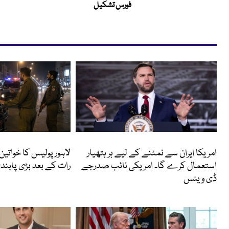
فورس تشکیل
انٹرنیشنل
پاکستان
امریکا ایران سے نمٹنے کے لیے ہر ہتھیار
لاہور پولیس کا خواتین
استعمال کرے گا۔ امریکی نائب صدرجے
رات کے بعد بڑی پابندی
ڈی وینس