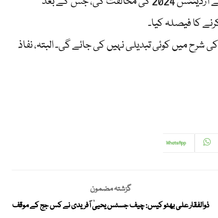
اتحادی جماعت پیپلز پارٹی نے ٹیکس قوانین میں ترامیم کے آرڈیننس 2024 کی مخالفت کی، جس کے بعد
نے کا فیصلہ کیا۔
ی شرح میں کوئی تبدیلی نہیں کی جائے گی۔ البتہ، نفاذ
WhatsApp
گزشتہ مضمون
ذوالفقار علی بھٹو کیس: چیف جسٹس یحییٰ آفریدی نے کس جج کے موقف