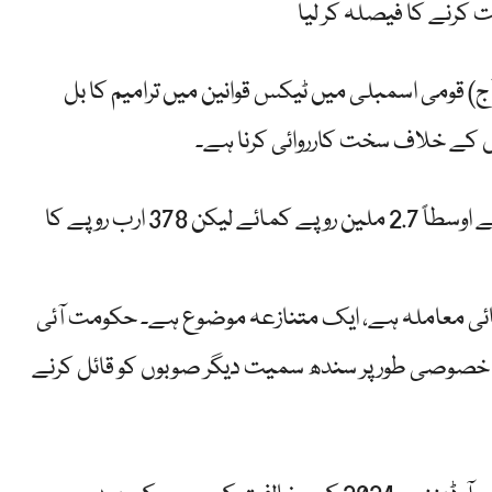
آج) قومی اسمبلی میں ٹیکس قوانین میں ترامیم کا بل
ایف بی آر کے تخمینے کے مطابق، اعلیٰ آمدنی والے افراد نے اوسطاً 2.7 ملین روپے کمائے لیکن 378 ارب روپے کا
وبائی معاملہ ہے، ایک متنازعہ موضوع ہے۔ حکومت آئی
 خصوصی طور پر سندھ سمیت دیگر صوبوں کو قائل کرنے