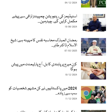
04/12/2024
اسٹیڈیمز کی رینوویشن چمپیئنز ٹرافی سے پہلے
مکمل کرلیں گے، چیئرمین...
19/08/2024
رمضان المبارک محاسبہ نفس کا مہینہ ہے: شیخ
الاسلام ڈاکٹر طاہر...
07/03/2025
کزن میرج پر پابندی کا بل، آج پارلیمنٹ میں پیش
ہوگا
10/12/2024
2024 میں پاکستانیوں نے کن مشہور شخصیات کو
سب سے زیادہ...
11/12/2024