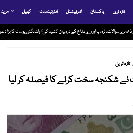
تازہ ترین
پاکستان
انٹرنیشنل
انٹرٹینمنٹ
کھیل
مزید
خائر پر سوالات، ٹرمپ اور وزیر دفاع کے درمیان کشیدگی؟ واشنگٹن پوسٹ کا بڑا دعوی
تازہ ترین