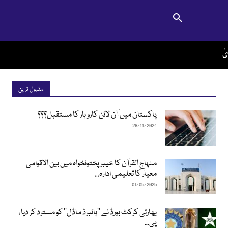
ٰ
مقبول ترین
پاکستان میں آن لائن کاروبار کا مستقبل؟؟؟
28/11/2024
منہاج القرآن کا خیبرپختونخواہ میں بین الاقوامی
معیار کا تعلیمی ادارہ...
01/05/2025
بھارتی کرکٹ بورڈ نے ’’ہائبرڈ ماڈل‘‘ کو مسترد کر دیا،
پی...