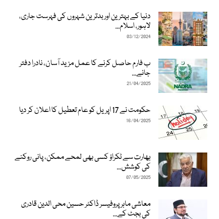
دنیا کے بہترین اور بدترین شہروں کی فہرست جاری،
لاہور، اسلام...
03/12/2024
ب فارم حاصل کرنے کا عمل مزید آسان، نادرا دفتر
جانے...
21/04/2025
حکومت نے 17 اپریل کو عام تعطیل کا اعلان کر دیا
16/04/2025
بھارت سے ٹکراؤ کسی بھی لمحے ممکن، پانی روکنے
کی کوشش...
07/05/2025
معاشی ماہر پروفیسر ڈاکٹر حسین محی الدین قادری
کی بجٹ کے...