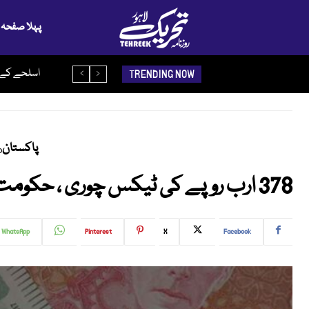
پہلا صفحہ
اسلحے کے ذ
TRENDING NOW
پاکستان
378 ارب روپے کی ٹیکس چوری ، حکومت نے شکنجہ سخت کرنے کا فیصلہ کر لیا
WhatsApp
Pinterest
X
Facebook