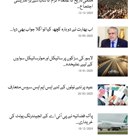
ملکی تاریخ کا علماء کرام کا سب سے بڑا تدریسی
اجتماع...
12/12/2024
اب بھارت نے دوبارہ کچھ کیا تو اگلا جواب بھی دیا...
10/05/2025
لاہور کی سڑکوں پر سائیکل اور موٹرسائیکل سواروں
کے لیے علیحدہ...
19/01/2025
عید پر نئے نوٹوں کے لئے ایس ایم ایس سروس متعارف
20/03/2025
پاک فضائیہ نے پی آئی اے کے انجینئرنگ یونٹ کی
خریداری...
10/12/2024