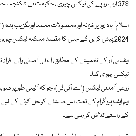
378 ارب روپے کی ٹیکس چوری ، حکومت نے شکنجہ سخت کرنے کا فیصلہ کر لیا
اسلام آباد :وزیر خزانہ اور محصولات محمد اورنگزیب بدھ (
2024 پیش کریں گے جس کا مقصد ممکنہ ٹیکس چوروں کے خلاف سخت کارروائی کرنا ہے۔
ٹیکس چوری کیا۔
زرعی آمدنی ٹیکس (اے آئی ٹی)، جو کہ آئینی طور پر ص
ایم ایف پروگرام کے تحت اس مسئلے کو حل کرنے کے لیے
کے راستے تلاش کر رہی ہے۔