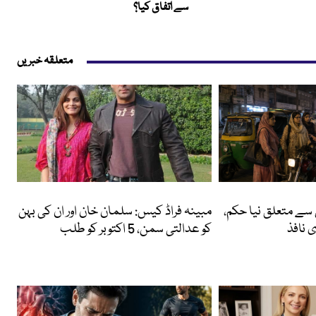
سے اتفاق کیا؟
متعلقہ خبریں
انٹرٹینمنٹ
 سے متعلق نیا حکم،
مبینہ فراڈ کیس: سلمان خان اور ان کی بہن
 نافذ
کو عدالتی سمن، 5 اکتوبر کو طلب