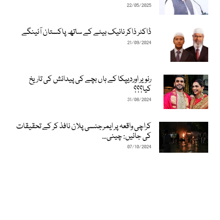
22/05/2025
ڈاکٹر ذاکر نائیک بیٹے کے ساتھ پاکستان آئینگے
21/09/2024
رنویر اوردیپکا کے ہاں بچے کی پیدائش کی تاریخ
کیا؟؟؟
31/08/2024
کراچی واقعہ پر ایمرجنسی پلان نافذ کر کے تحقیقات
کی جائیں: چینی...
07/10/2024