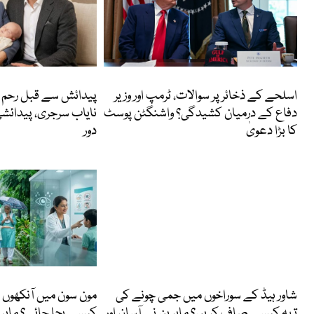
انٹرنیشنل
انٹرنیشنل
اسلحے کے ذخائر پر سوالات، ٹرمپ اور وزیر
پیدائش سے قبل رحم م
دفاع کے درمیان کشیدگی؟ واشنگٹن پوسٹ
نایاب سرجری، پیدائش
کا بڑا دعویٰ
دور
دلچسپ و عجیب
Featured
شاور ہیڈ کے سوراخوں میں جمی چونے کی
مون سون میں آنکھوں
تہہ کیسے صاف کریں؟ ماہرین نے آسان اور
کیسے بچا جائے؟ ماہری