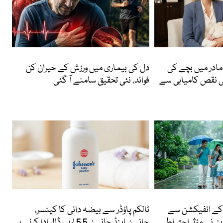
Featured
ادر میں بچے کی
دل کی بیماری میں ورزش کے حیران کن
ی نقص کامیابی سے
فوائد، نئی تحقیق سامنے آ گئی
انٹرنیشنل
 کے انفیکشن سے
ٹالکم پاؤڈر سے بیضہ دانی کا کینسر،
ن نے مؤثر احتیاطی
جانسن اینڈ جانسن 5.5 ارب ڈالر ادا کرنے پر