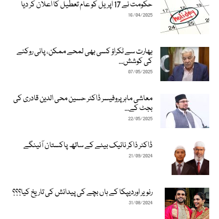
حکومت نے 17 اپریل کو عام تعطیل کا اعلان کر دیا
16/04/2025
بھارت سے ٹکراؤ کسی بھی لمحے ممکن، پانی روکنے
کی کوشش...
07/05/2025
معاشی ماہر پروفیسر ڈاکٹر حسین محی الدین قادری کی
بجٹ کے...
22/05/2025
ڈاکٹر ذاکر نائیک بیٹے کے ساتھ پاکستان آئینگے
21/09/2024
رنویر اوردیپکا کے ہاں بچے کی پیدائش کی تاریخ کیا؟؟؟
31/08/2024