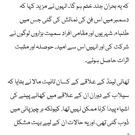
کہ یہ بحران جلد ختم ہو گا۔ انہوں نے مزید کہا کہ
دسمبر میں اس فن کی نمائش کی گئی جس میں
طلباء، شہریوں اور مقامی افراد سمیت ہزاروں لوگوں نے
شرکت کی اور انہیں اس سے امید، حوصلہ اور مثبت
اثرات حاصل ہوئے۔
تھائی لینڈ کے علاقے کے کسان تانیٹ مالا نے بتایا کہ
سیلاب کے دوران ان کے علاقے میں کھانے پینے کی
اشیاء پیدا کرنا ممکن نہیں تھا، کیونکہ ہر چیز پانی میں
ڈوب گئی تھی، اور یہ حالات ان کے لیے بہت مشکل