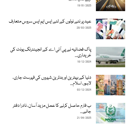
19/01/2025
عید پر نئے نوٹوں کے لئے ایس ایم ایس سروس متعارف
20/03/2025
پاک فضائیہ نے پی آئی اے کے انجینئرنگ یونٹ کی
خریداری...
10/12/2024
دنیا کے بہترین اور بدترین شہروں کی فہرست جاری،
لاہور، اسلام...
03/12/2024
ب فارم حاصل کرنے کا عمل مزید آسان، نادرا دفتر
جانے...
21/04/2025