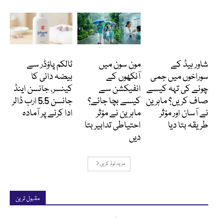
دلچسپ و عجیب
Featured
انٹرنیشنل
شاور ہیڈ کے
مون سون میں
ٹالکم پاؤڈر سے
سوراخوں میں جمی
آنکھوں کے
بیضہ دانی کا
چونے کی تہہ کیسے
انفیکشن سے
کینسر، جانسن اینڈ
صاف کریں؟ ماہرین
کیسے بچا جائے؟
جانسن 5.5 ارب ڈالر
نے آسان اور مؤثر
ماہرین نے مؤثر
ادا کرنے پر آمادہ
طریقہ بتا دیا
احتیاطی تدابیر بتا
دیں
مزید لوڈ کریں
مقبول ترین