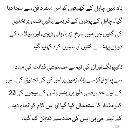
یاد میں چاول کے کھیتوں کو اس منفرد فن سے سجا دیا
گیا۔ چاول کے پودوں کے ذریعے رنگین تصاویر تخلیق
کی گئیں جن میں سرخ اژدہا، بلی دیوی، اور سیلاب کے
دوران پھنسے کتوں اور بلیوں کو دکھایا گیا۔
تانیپونگ اور ان کی ٹیم نے مصنوعی ذہانت کی مدد
سے پانچ ایکڑ سے زائد زمین پر اس فن کی تخلیق کی۔ اس
کے لیے خصوصی طور پر رینبو رائس کے بیجوں کی 20
کلو مقدار کا استعمال کیا گیا اور اس کام کو انجام دینے
کے لیے جی پی ایس کی مدد سے ڈیزائن کیا گیا۔