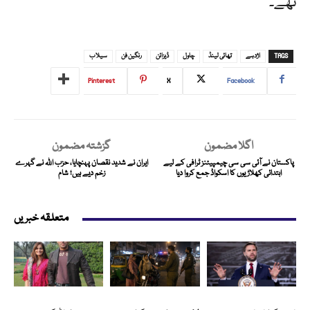
تھے۔
TAGS
اژدہے
تھائی لینڈ
چاول
ڈیزائن
رنگین فن
سیلاب
Pinterest
X
Facebook
اگلا مضمون
گزشتہ مضمون
پاکستان نے آئی سی سی چیمپیئنز ٹرافی کے لیے
ایران نے شدید نقصان پہنچایا، حزب اللہ نے گہرے
ابتدائی کھلاڑیوں کا اسکواڈ جمع کروا دیا
زخم دیے ہیں؛ شام
متعلقہ خبریں
انٹرنیشنل
پاکستان
انٹرٹینمنٹ