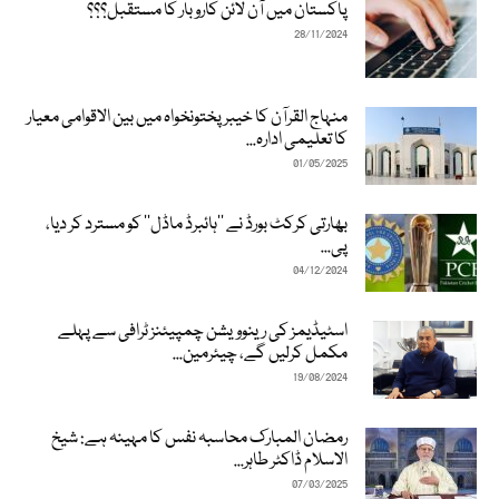
پاکستان میں آن لائن کاروبار کا مستقبل؟؟؟
28/11/2024
منہاج القرآن کا خیبرپختونخواہ میں بین الاقوامی معیار
کا تعلیمی ادارہ...
01/05/2025
بھارتی کرکٹ بورڈ نے ’’ہائبرڈ ماڈل‘‘ کو مسترد کر دیا،
پی...
04/12/2024
اسٹیڈیمز کی رینوویشن چمپیئنز ٹرافی سے پہلے
مکمل کرلیں گے، چیئرمین...
19/08/2024
رمضان المبارک محاسبہ نفس کا مہینہ ہے: شیخ
الاسلام ڈاکٹر طاہر...
07/03/2025