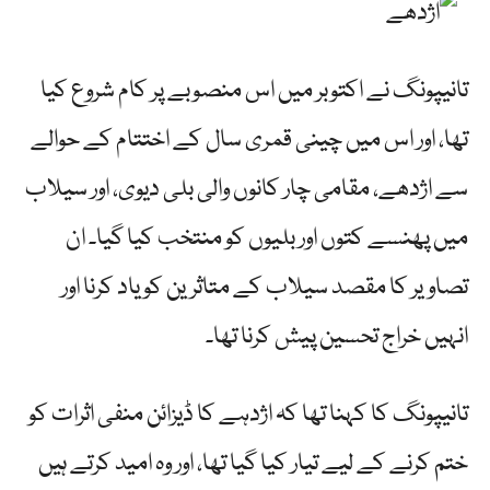
تانیپونگ نے اکتوبر میں اس منصوبے پر کام شروع کیا
تھا، اور اس میں چینی قمری سال کے اختتام کے حوالے
سے اژدھے، مقامی چار کانوں والی بلی دیوی، اور سیلاب
میں پھنسے کتوں اور بلیوں کو منتخب کیا گیا۔ ان
تصاویر کا مقصد سیلاب کے متاثرین کو یاد کرنا اور
انہیں خراج تحسین پیش کرنا تھا۔
تانیپونگ کا کہنا تھا کہ اژدہے کا ڈیزائن منفی اثرات کو
ختم کرنے کے لیے تیار کیا گیا تھا، اور وہ امید کرتے ہیں