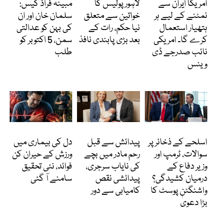
امریکا ایران سے
لاہور پولیس کا
مبینہ فراڈ کیس:
نمٹنے کے لیے ہر
خواتین سے متعلق
سلمان خان اور ان
ہتھیار استعمال
نیا حکم، رات کے
کی بہن کو عدالتی
کرے گا۔ امریکی
بعد بڑی پابندی نافذ
سمن، 5 اکتوبر کو
نائب صدرجے ڈی
طلب
وینس
انٹرنیشنل
انٹرنیشنل
Featured
اسلحے کے ذخائر پر
پیدائش سے قبل
دل کی بیماری میں
سوالات، ٹرمپ اور
رحم مادر میں بچے
ورزش کے حیران کن
وزیر دفاع کے
کی نایاب سرجری،
فوائد، نئی تحقیق
درمیان کشیدگی؟
پیدائشی نقص
سامنے آ گئی
واشنگٹن پوسٹ کا
کامیابی سے دور
بڑا دعویٰ