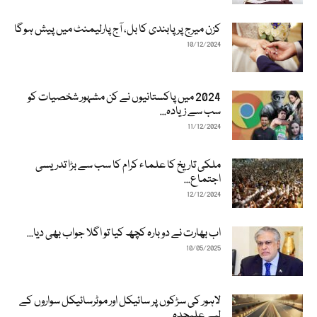
کزن میرج پر پابندی کا بل، آج پارلیمنٹ میں پیش ہوگا
10/12/2024
2024 میں پاکستانیوں نے کن مشہور شخصیات کو
سب سے زیادہ...
11/12/2024
ملکی تاریخ کا علماء کرام کا سب سے بڑا تدریسی
اجتماع...
12/12/2024
اب بھارت نے دوبارہ کچھ کیا تو اگلا جواب بھی دیا...
10/05/2025
لاہور کی سڑکوں پر سائیکل اور موٹرسائیکل سواروں کے
لیے علیحدہ...