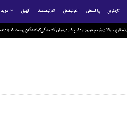
تازہ ترین
پاکستان
انٹرنیشنل
انٹرٹینمنٹ
کھیل
مزید
خائر پر سوالات، ٹرمپ اور وزیر دفاع کے درمیان کشیدگی؟ واشنگٹن پوسٹ کا بڑا دعوی