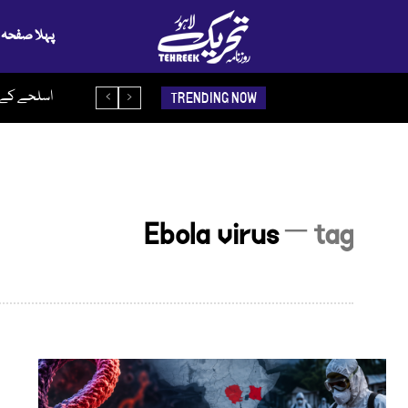
پہلا صفحہ
اسلحے کے ذ
TRENDING NOW
Ebola virus
─ tag