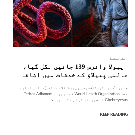
انٹرنیشنل
ایبولا وائرس 139 جانیں نگل گیا،
عالمی پھیلاؤ کے خدشات میں اضافہ
جنیوا / ویب ڈیسک (خصوصی رپورٹ: غلام مرتضیٰ)عالمی ادارۂ
صحت World Health Organization کے سربراہ Tedros Adhanom
Ghebreyesus نے خبردار کیا ہے کہ ایبولا...
KEEP READING