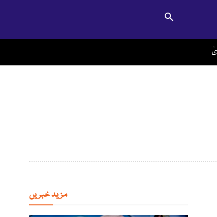
ٰ
مزید خبریں