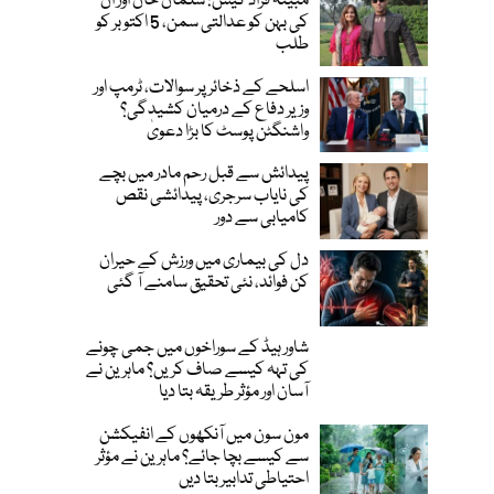
مبینہ فراڈ کیس: سلمان خان اور ان
کی بہن کو عدالتی سمن، 5 اکتوبر کو
طلب
اسلحے کے ذخائر پر سوالات، ٹرمپ اور
وزیر دفاع کے درمیان کشیدگی؟
واشنگٹن پوسٹ کا بڑا دعویٰ
پیدائش سے قبل رحم مادر میں بچے
کی نایاب سرجری، پیدائشی نقص
کامیابی سے دور
دل کی بیماری میں ورزش کے حیران
کن فوائد، نئی تحقیق سامنے آ گئی
شاور ہیڈ کے سوراخوں میں جمی چونے
کی تہہ کیسے صاف کریں؟ ماہرین نے
آسان اور مؤثر طریقہ بتا دیا
مون سون میں آنکھوں کے انفیکشن
سے کیسے بچا جائے؟ ماہرین نے مؤثر
احتیاطی تدابیر بتا دیں