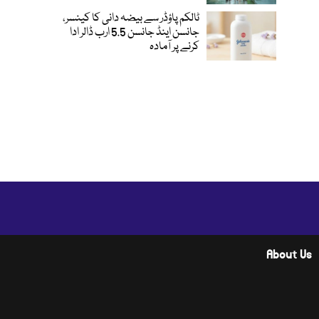
ٹالکم پاؤڈر سے بیضہ دانی کا کینسر،
جانسن اینڈ جانسن 5.5 ارب ڈالر ادا
کرنے پر آمادہ
About Us