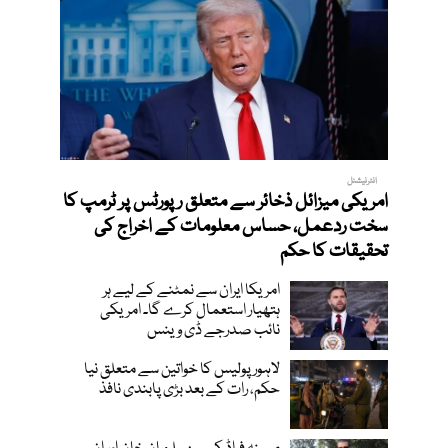
انٹرنیشنل
امریکی میزائل ذخائر سے متعلق رپورٹس پر ٹرمپ کا
سخت ردعمل، حساس معلومات کے اخراج کی
تحقیقات کا حکم
امریکا ایران سے نمٹنے کے لیے ہر
ہتھیار استعمال کرے گا۔ امریکی
نائب صدرجے ڈی وینس
لاہور پولیس کا خواتین سے متعلق نیا
حکم، رات کے بعد بڑی پابندی نافذ