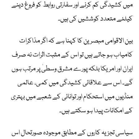
میں کشیدگی کم کرنے اور سفارتی روابط کو فروغ دینے
کیلئے متعدد کوششیں کی ہیں۔
بین الاقوامی مبصرین کا کہنا ہے کہ اگر مذاکرات
کامیاب ہو جاتے ہیں تو اس کے مثبت اثرات نہ صرف
ایران اور امریکا بلکہ پورے مشرق وسطیٰ پر مرتب ہوں
گے۔ اس سے علاقائی کشیدگی میں کمی، عالمی
منڈیوں میں استحکام اور توانائی کے شعبے میں بہتری
کے امکانات پیدا ہو سکتے ہیں۔
سیاسی تجزیہ کاروں کے مطابق موجودہ صورتحال اس