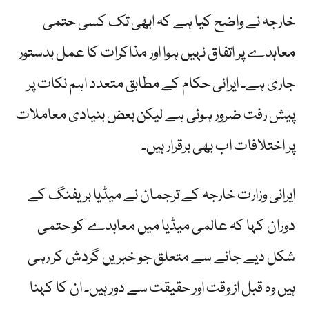
خارجہ نے واضح کیا ہے کہ ابھی تک کسی حتمی
معاہدے پر اتفاق نہیں ہوا اور مذاکرات کا عمل بدستور
جاری ہے۔ ایرانی حکام کے مطابق متعدد اہم نکات پر
پیش رفت ضرور ہوئی ہے لیکن بعض بنیادی معاملات
پر اختلافات اب بھی برقرار ہیں۔
ایرانی وزارت خارجہ کے ترجمان نے میڈیا بریفنگ کے
دوران کہا کہ عالمی میڈیا میں معاہدے کو حتمی
شکل دیے جانے سے متعلق جو خبریں گردش کر رہی
ہیں وہ قبل از وقت اور حقیقت سے دور ہیں۔ ان کا کہنا