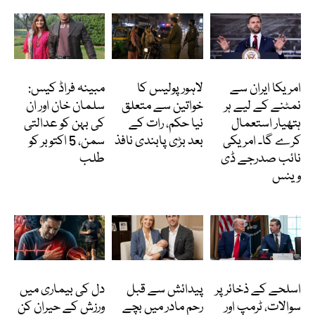
انٹرنیشنل
پاکستان
انٹرٹینمنٹ
امریکا ایران سے
لاہور پولیس کا
مبینہ فراڈ کیس:
نمٹنے کے لیے ہر
خواتین سے متعلق
سلمان خان اور ان
ہتھیار استعمال
نیا حکم، رات کے
کی بہن کو عدالتی
کرے گا۔ امریکی
بعد بڑی پابندی نافذ
سمن، 5 اکتوبر کو
نائب صدرجے ڈی
طلب
وینس
انٹرنیشنل
انٹرنیشنل
Featured
اسلحے کے ذخائر پر
پیدائش سے قبل
دل کی بیماری میں
سوالات، ٹرمپ اور
رحم مادر میں بچے
ورزش کے حیران کن