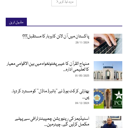
مزید لوڈ کریں
مقبول ترین
پاکستان میں آن لائن کاروبار کا مستقبل؟؟؟
28/11/2024
منہاج القرآن کا خیبرپختونخواہ میں بین الاقوامی معیار
کا تعلیمی ادارہ...
01/05/2025
بھارتی کرکٹ بورڈ نے ’’ہائبرڈ ماڈل‘‘ کو مسترد کر دیا،
پی...
04/12/2024
اسٹیڈیمز کی رینوویشن چمپیئنز ٹرافی سے پہلے
مکمل کرلیں گے، چیئرمین...