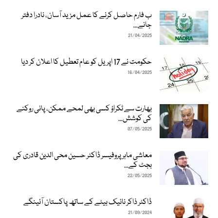
ب فارم حاصل کرنے کا عمل مزید آسان، نادرا دفتر
جانے...
21/04/2025
حکومت نے 17 اپریل کو عام تعطیل کا اعلان کر دیا
16/04/2025
بھارت سے ٹکراؤ کسی بھی لمحے ممکن، پانی روکنے
کی کوشش...
07/05/2025
معاشی ماہر پروفیسر ڈاکٹر حسین محی الدین قادری کی
بجٹ کے...
22/05/2025
ڈاکٹر ذاکر نائیک بیٹے کے ساتھ پاکستان آئینگے
21/09/2024