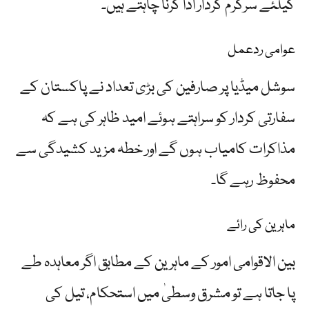
کیلئے سرگرم کردار ادا کرنا چاہتے ہیں۔
عوامی ردعمل
سوشل میڈیا پر صارفین کی بڑی تعداد نے پاکستان کے
سفارتی کردار کو سراہتے ہوئے امید ظاہر کی ہے کہ
مذاکرات کامیاب ہوں گے اور خطہ مزید کشیدگی سے
محفوظ رہے گا۔
ماہرین کی رائے
بین الاقوامی امور کے ماہرین کے مطابق اگر معاہدہ طے
پا جاتا ہے تو مشرق وسطیٰ میں استحکام، تیل کی