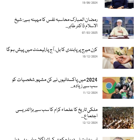
19/08/2024
رمضان المبارک محاسبہ نفس کا مہینہ ہے: شیخ
الاسلام ڈاکٹر طاہر...
07/03/2025
کزن میرج پر پابندی کا بل، آج پارلیمنٹ میں پیش ہوگا
10/12/2024
2024 میں پاکستانیوں نے کن مشہور شخصیات کو
سب سے زیادہ...
11/12/2024
ملکی تاریخ کا علماء کرام کا سب سے بڑا تدریسی
اجتماع...
12/12/2024
اب بھارت نے دوبارہ کچھ کیا تو اگلا جواب بھی دیا...