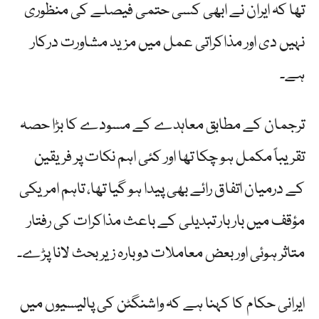
تھا کہ ایران نے ابھی کسی حتمی فیصلے کی منظوری
نہیں دی اور مذاکراتی عمل میں مزید مشاورت درکار
ہے۔
ترجمان کے مطابق معاہدے کے مسودے کا بڑا حصہ
تقریباً مکمل ہو چکا تھا اور کئی اہم نکات پر فریقین
کے درمیان اتفاق رائے بھی پیدا ہو گیا تھا، تاہم امریکی
مؤقف میں بار بار تبدیلی کے باعث مذاکرات کی رفتار
متاثر ہوئی اور بعض معاملات دوبارہ زیر بحث لانا پڑے۔
ایرانی حکام کا کہنا ہے کہ واشنگٹن کی پالیسیوں میں