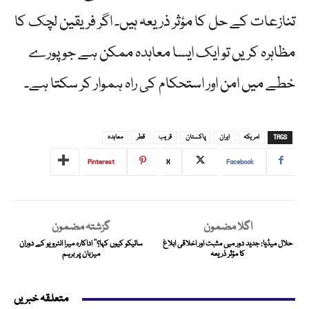
تنازعات کے حل کا مؤثر ذریعہ ہیں۔ اگر فریقین لچک کا
مظاہرہ کریں تو ایک ایسا معاہدہ ممکن ہے جو پورے
خطے میں امن اور استحکام کی راہ ہموار کر سکتا ہے۔
TAGS
امریکہ
ایران
پاکستان
قریب
قطر
معاہدہ
Pinterest
X
Facebook
اگلا مضمون
گزشتہ مضمون
حلال میڈیا: جدید دور میں مثبت اور اخلاقی ابلاغ
سائیکو کیوں کہا؟‘‘ اداکارہ میرا انٹرویو کے دوران
کا مؤثر ذریعہ
میزبان پر برہم
متعلقہ خبریں