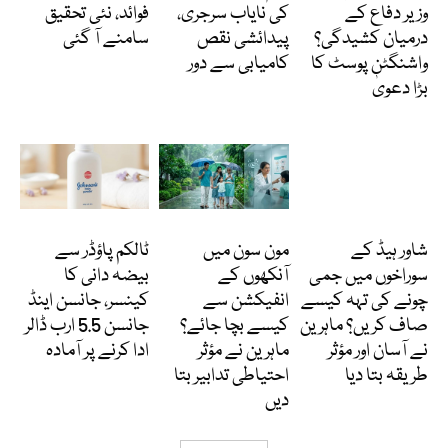
وزیر دفاع کے
کی نایاب سرجری،
فوائد، نئی تحقیق
درمیان کشیدگی؟
پیدائشی نقص
سامنے آ گئی
واشنگٹن پوسٹ کا
کامیابی سے دور
بڑا دعویٰ
دلچسپ و عجیب
Featured
انٹرنیشنل
شاور ہیڈ کے
مون سون میں
ٹالکم پاؤڈر سے
سوراخوں میں جمی
آنکھوں کے
بیضہ دانی کا
چونے کی تہہ کیسے
انفیکشن سے
کینسر، جانسن اینڈ
صاف کریں؟ ماہرین
کیسے بچا جائے؟
جانسن 5.5 ارب ڈالر
نے آسان اور مؤثر
ماہرین نے مؤثر
ادا کرنے پر آمادہ
طریقہ بتا دیا
احتیاطی تدابیر بتا
دیں