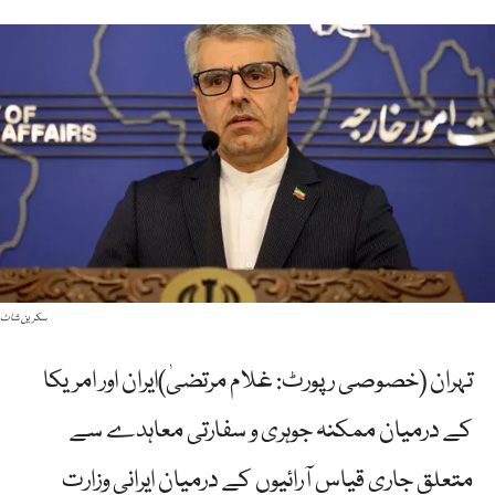
سکرین شاٹ
تہران (خصوصی رپورٹ: غلام مرتضیٰ)ایران اور امریکا
کے درمیان ممکنہ جوہری و سفارتی معاہدے سے
متعلق جاری قیاس آرائیوں کے درمیان ایرانی وزارت