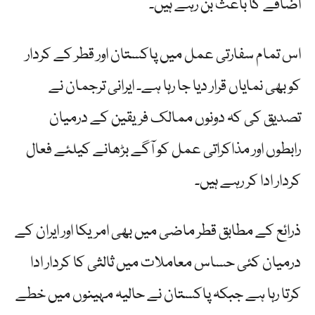
اضافے کا باعث بن رہے ہیں۔
اس تمام سفارتی عمل میں پاکستان اور قطر کے کردار
کو بھی نمایاں قرار دیا جا رہا ہے۔ ایرانی ترجمان نے
تصدیق کی کہ دونوں ممالک فریقین کے درمیان
رابطوں اور مذاکراتی عمل کو آگے بڑھانے کیلئے فعال
کردار ادا کر رہے ہیں۔
ذرائع کے مطابق قطر ماضی میں بھی امریکا اور ایران کے
درمیان کئی حساس معاملات میں ثالثی کا کردار ادا
کرتا رہا ہے جبکہ پاکستان نے حالیہ مہینوں میں خطے