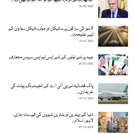
10/05/2025
لاہور کی سڑکوں پر سائیکل اور موٹرسائیکل سواروں کے
لیے علیحدہ...
19/01/2025
عید پر نئے نوٹوں کے لئے ایس ایم ایس سروس متعارف
20/03/2025
پاک فضائیہ نے پی آئی اے کے انجینئرنگ یونٹ کی
خریداری...
10/12/2024
دنیا کے بہترین اور بدترین شہروں کی فہرست جاری،
لاہور، اسلام...
03/12/2024