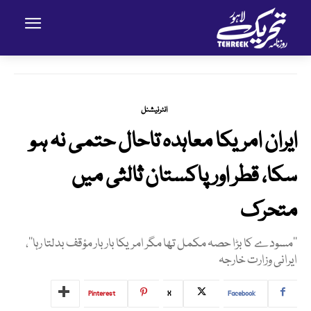
انٹرنیشنل
ایران امریکا معاہدہ تاحال حتمی نہ ہو
سکا، قطر اور پاکستان ثالثی میں
متحرک
’’مسودے کا بڑا حصہ مکمل تھا مگر امریکا بار بار مؤقف بدلتا رہا‘‘،
ایرانی وزارت خارجہ
Pinterest
X
Facebook