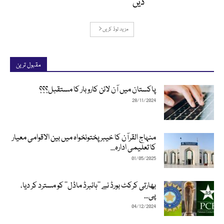
دیں
مزید لوڈ کریں
مقبول ترین
پاکستان میں آن لائن کاروبار کا مستقبل؟؟؟
28/11/2024
منہاج القرآن کا خیبرپختونخواہ میں بین الاقوامی معیار
کا تعلیمی ادارہ...
01/05/2025
بھارتی کرکٹ بورڈ نے ’’ہائبرڈ ماڈل‘‘ کو مسترد کر دیا،
پی...
04/12/2024