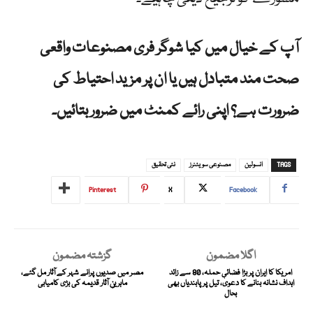
آپ کے خیال میں کیا شوگر فری مصنوعات واقعی
صحت مند متبادل ہیں یا ان پر مزید احتیاط کی
ضرورت ہے؟ اپنی رائے کمنٹ میں ضرور بتائیں۔
TAGS
انسولین
مصنوعی سویٹنرز
نئی تحقیق
Pinterest
X
Facebook
اگلا مضمون
گزشتہ مضمون
امریکا کا ایران پر بڑا فضائی حملہ، 80 سے زائد
مصر میں صدیوں پرانے شہر کے آثار مل گئے،
اہداف نشانہ بنانے کا دعویٰ، تیل پر پابندیاں بھی
ماہرینِ آثار قدیمہ کی بڑی کامیابی
بحال