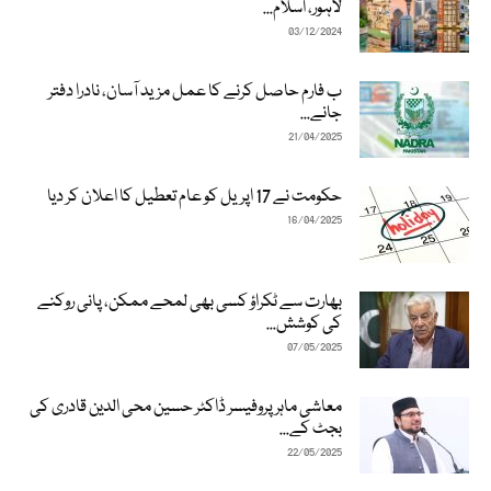
لاہور، اسلام...
03/12/2024
ب فارم حاصل کرنے کا عمل مزید آسان، نادرا دفتر
جانے...
21/04/2025
حکومت نے 17 اپریل کو عام تعطیل کا اعلان کر دیا
16/04/2025
بھارت سے ٹکراؤ کسی بھی لمحے ممکن، پانی روکنے
کی کوشش...
07/05/2025
معاشی ماہر پروفیسر ڈاکٹر حسین محی الدین قادری کی
بجٹ کے...
22/05/2025