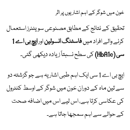
خون میں شوگر کے اہم اشاریوں پر اثر
تحقیق کے نتائج کے مطابق مصنوعی سویٹنرز استعمال
کرنے والے افراد میں
فاسٹنگ انسولین
اور
ایچ بی اے 1
سی (HbA1c)
کی سطح نسبتاً زیادہ دیکھی گئی۔
ایچ بی اے 1 سی ایک اہم طبی اشاریہ ہے جو گزشتہ دو
سے تین ماہ کے دوران خون میں شوگر کے اوسط کنٹرول
کی عکاسی کرتا ہے، اس لیے اس میں اضافہ صحت
کے حوالے سے اہم سمجھا جاتا ہے۔