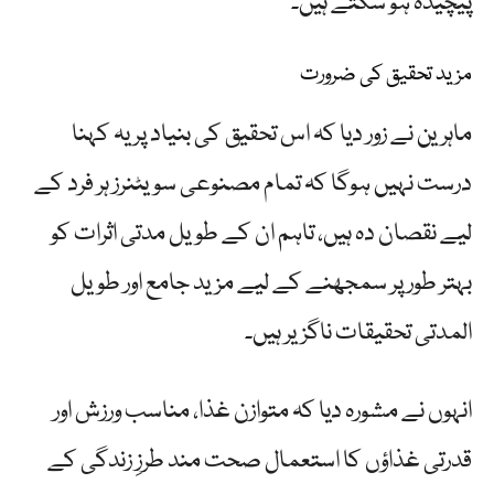
پیچیدہ ہو سکتے ہیں۔
مزید تحقیق کی ضرورت
ماہرین نے زور دیا کہ اس تحقیق کی بنیاد پر یہ کہنا
درست نہیں ہوگا کہ تمام مصنوعی سویٹنرز ہر فرد کے
لیے نقصان دہ ہیں، تاہم ان کے طویل مدتی اثرات کو
بہتر طور پر سمجھنے کے لیے مزید جامع اور طویل
المدتی تحقیقات ناگزیر ہیں۔
انہوں نے مشورہ دیا کہ متوازن غذا، مناسب ورزش اور
قدرتی غذاؤں کا استعمال صحت مند طرزِ زندگی کے