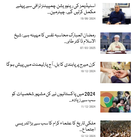
اسٹیڈیمز کی رینوویشن چمپیئنز ٹرافی سے پہلے
مکمل کرلیں گے، چیئرمین...
19/08/2024
رمضان المبارک محاسبہ نفس کا مہینہ ہے: شیخ
الاسلام ڈاکٹر طاہر...
07/03/2025
کزن میرج پر پابندی کا بل، آج پارلیمنٹ میں پیش ہوگا
10/12/2024
2024 میں پاکستانیوں نے کن مشہور شخصیات کو
سب سے زیادہ...
11/12/2024
ملکی تاریخ کا علماء کرام کا سب سے بڑا تدریسی
اجتماع...
12/12/2024