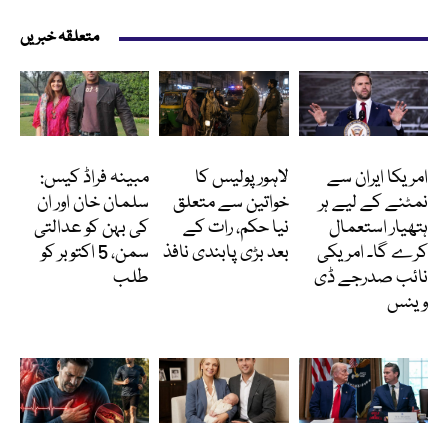
متعلقہ خبریں
انٹرنیشنل
پاکستان
انٹرٹینمنٹ
امریکا ایران سے
لاہور پولیس کا
مبینہ فراڈ کیس:
نمٹنے کے لیے ہر
خواتین سے متعلق
سلمان خان اور ان
ہتھیار استعمال
نیا حکم، رات کے
کی بہن کو عدالتی
کرے گا۔ امریکی
بعد بڑی پابندی نافذ
سمن، 5 اکتوبر کو
نائب صدرجے ڈی
طلب
وینس
انٹرنیشنل
انٹرنیشنل
Featured