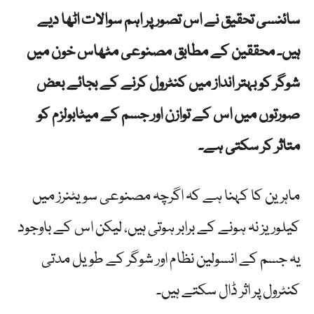
سائنسی تحقیق نے اس تصور پر اہم سوالات اٹھا دیے
ہیں۔ محققین کے مطابق مصنوعی مٹھاس خون میں
شوگر کو بہتر انداز میں کنٹرول کرنے کے بجائے بعض
صورتوں میں اس کے توازن اور جسم کے میٹابولزم کو
متاثر کر سکتی ہے۔
ماہرین کا کہنا ہے کہ اگرچہ مصنوعی سویٹنرز میں
کیلوریز نہ ہونے کے برابر ہوتی ہیں، لیکن اس کے باوجود
یہ جسم کے انسولین نظام اور شوگر کے طویل مدتی
کنٹرول پر اثر ڈال سکتے ہیں۔