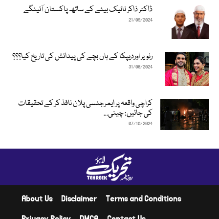
ڈاکٹر ذاکر نائیک بیٹے کے ساتھ پاکستان آئینگے
21/09/2024
رنویر اوردیپکا کے ہاں بچے کی پیدائش کی تاریخ کیا؟؟؟
31/08/2024
کراچی واقعہ پر ایمرجنسی پلان نافذ کر کے تحقیقات
کی جائیں: چینی...
07/10/2024
About Us
Disclaimer
Terms and Conditions