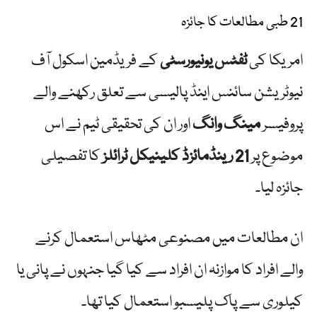
21 طبی مطالعات کا جائزہ
امریکا کی
ٹفٹس یونیورسٹی
کے فریڈمین اسکول آف
نیوٹریشن سائنس اینڈ پالیسی سے تعلق رکھنے والے
پروفیسر
مینگ وانگ
اور ان کی تحقیقی ٹیم نے اس
موضوع پر
21 رینڈمائزڈ کلینیکل ٹرائلز
کا تفصیلی
جائزہ لیا۔
ان مطالعات میں مصنوعی مٹھاس استعمال کرنے
والے افراد کا موازنہ ان افراد سے کیا گیا جنہوں نے پانی یا
کیلوری سے پاک پلیسبو استعمال کیا تھا۔