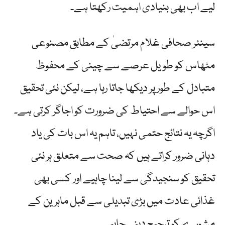
لیے اب بھی بنیادی اہمیت رکھتا ہے۔
سینئر صحافی غلام مرتضیٰ کے مطابق مصنوعی
مٹھاس کو طویل عرصے سے چینی کے محفوظ
متبادل کے طور پر دیکھا جاتا رہا ہے، لیکن نئی تحقیق
اس حوالے سے احتیاط کی ضرورت کو اجاگر کرتی ہے۔
اگرچہ یہ نتائج حتمی نہیں، تاہم یہ اس بات کی یاد
دہانی ضرور کراتے ہیں کہ صحت سے متعلق ہر نئی
تحقیق کو سنجیدگی سے لینا چاہیے اور کسی بھی
غذائی عادت میں بڑی تبدیلی سے قبل ماہرین کے
مشورے کو ترجیح دینی چاہیے۔