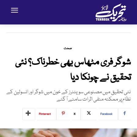
صحت
شوگر فری مٹھاس بھی خطرناک؟ نئی
تحقیق نے چونکا دیا
نئی تحقیق میں مصنوعی سویٹنرز کے خون میں شوگر اور انسولین کے
نظام پر ممکنہ منفی اثرات سامنے آ گئے
Pinterest
X
Facebook