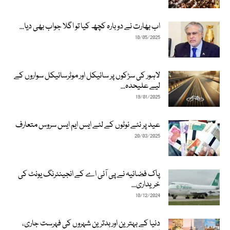
اب بھارت نے دوبارہ کچھ کیا تو اگلا جواب بھی دیا...
10/05/2025
لاہور کی سڑکوں پر سائیکل اور موٹرسائیکل سواروں کے
لیے علیحدہ...
19/01/2025
عید پر نئے نوٹوں کے لئے ایس ایم ایس سروس متعارف
20/03/2025
پاک فضائیہ نے پی آئی اے کے انجینئرنگ یونٹ کی
خریداری...
10/12/2024
دنیا کے بہترین اور بدترین شہروں کی فہرست جاری،