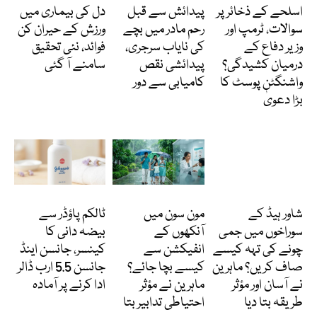
اسلحے کے ذخائر پر
پیدائش سے قبل
دل کی بیماری میں
سوالات، ٹرمپ اور
رحم مادر میں بچے
ورزش کے حیران کن
وزیر دفاع کے
کی نایاب سرجری،
فوائد، نئی تحقیق
درمیان کشیدگی؟
پیدائشی نقص
سامنے آ گئی
واشنگٹن پوسٹ کا
کامیابی سے دور
بڑا دعویٰ
دلچسپ و عجیب
Featured
انٹرنیشنل
شاور ہیڈ کے
مون سون میں
ٹالکم پاؤڈر سے
سوراخوں میں جمی
آنکھوں کے
بیضہ دانی کا
چونے کی تہہ کیسے
انفیکشن سے
کینسر، جانسن اینڈ
صاف کریں؟ ماہرین
کیسے بچا جائے؟
جانسن 5.5 ارب ڈالر
نے آسان اور مؤثر
ماہرین نے مؤثر
ادا کرنے پر آمادہ
طریقہ بتا دیا
احتیاطی تدابیر بتا