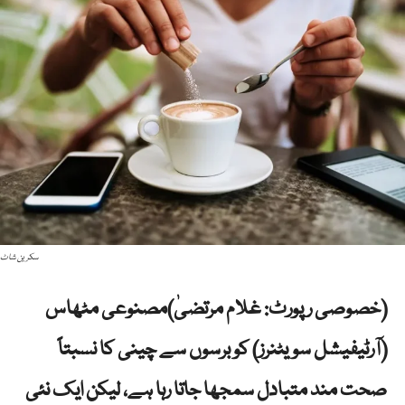
سکرین شاٹ
(خصوصی رپورٹ: غلام مرتضیٰ)مصنوعی مٹھاس
(آرٹیفیشل سویٹنرز) کو برسوں سے چینی کا نسبتاً
صحت مند متبادل سمجھا جاتا رہا ہے، لیکن ایک نئی