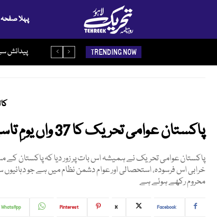
پہلا صفحہ
آبنائے ہرمز 
پیدائش س
TRENDING NOW
کال
پاکستان عوامی تحریک کا 37 واں یومِ تاسیس
پاکستان عوامی تحریک نے ہمیشہ اس بات پر زور دیا کہ پاکستان کے 
خرابی اس فرسودہ، استحصالی اور عوام دشمن نظام میں ہے جو دہائیوں 
محروم رکھے ہوئے ہے
WhatsApp
Pinterest
X
Facebook