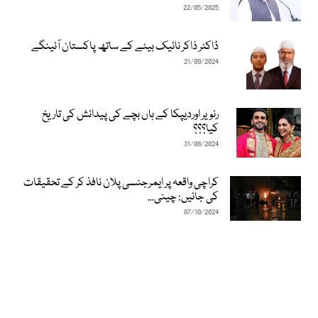
22/05/2025
ڈاکٹر ذاکر نائیک بیٹے کے ساتھ پاکستان آئینگے
21/09/2024
رنویر اوردیپکا کے ہاں بچے کی پیدائش کی تاریخ
کیا؟؟؟
31/08/2024
کراچی واقعہ پر ایمرجنسی پلان نافذ کر کے تحقیقات
کی جائیں: چینی...
07/10/2024