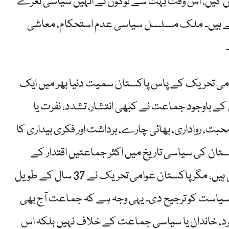
اتیں کیں، اُس وقت بہت سے لوگوں نے انہیں سیاسی نعرے
چکے ہیں۔ ملک مسلسل سیاسی عدم استحکام، معاشی
وامی تحریک کے پاس پاکستان سمیت دنیا بھر میں ایک
کے باوجود جماعت نے کبھی انتشار، تشدد، نفرت یا
حبت، رواداری، بھائی چارے، برداشت اور فکری بیداری کا
کستان کی سیاسی تاریخ میں اکثر جماعتیں اقتدار کے
حصول کیلئے ہر قسم کی مفاہمت اور سمجھوتہ کرتی رہی ہیں، مگر پاکستان عوامی تحریک نے 37 سال کے طویل
سیاست کو ترجیح دی۔ یہی وجہ ہے کہ جماعت آج بھی
فرد، خاندان یا سیاسی جماعت کے خلاف نہیں بلکہ اس