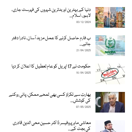
دنیا کے بہترین اور بدترین شہروں کی فہرست جاری،
لاہور، اسلام...
03/12/2024
ب فارم حاصل کرنے کا عمل مزید آسان، نادرا دفتر
جانے...
21/04/2025
حکومت نے 17 اپریل کو عام تعطیل کا اعلان کر دیا
16/04/2025
بھارت سے ٹکراؤ کسی بھی لمحے ممکن، پانی روکنے
کی کوشش...
07/05/2025
معاشی ماہر پروفیسر ڈاکٹر حسین محی الدین قادری
کی بجٹ کے...