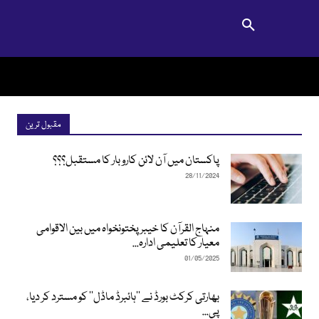
مقبول ترین
پاکستان میں آن لائن کاروبار کا مستقبل؟؟؟
28/11/2024
منہاج القرآن کا خیبرپختونخواہ میں بین الاقوامی
معیار کا تعلیمی ادارہ...
01/05/2025
بھارتی کرکٹ بورڈ نے ’’ہائبرڈ ماڈل‘‘ کو مسترد کر دیا،
پی...