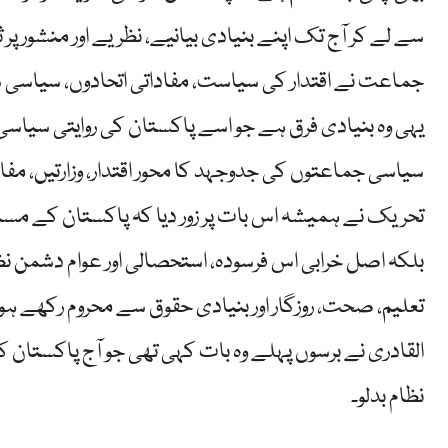
جماعت نے اقتدار کی سیاست، مفاداتی اتحادوں، سیاسی سودا
یہی وہ بنیادی فرق ہے جو اسے پاکستان کی روایتی سیاس
سیاسی جماعتوں کی جدوجہد کا محور اقتدار، وزارتیں، مفا
تحریک نے ہمیشہ اس بات پر زور دیا کہ پاکستان کے مس
بلکہ اصل خرابی اس فرسودہ، استحصالی اور عوام دشمن ن
تعلیم، صحت، روزگار اور بنیادی حقوق سے محروم رکھے ہ
القادری نے برسوں پہلے وہ بات کہی تھی جو آج پاکستان 
نظام بدلو۔