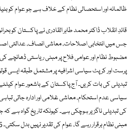
ظالمانہ اور استحصالی نظام کے خلاف ہے جو عوام کو بن
قائدِ انقلاب ڈاکٹر محمد طاہر القادری نے پاکستان کو بح
جس میں انتخابی اصلاحات، معاشی انصاف، عدالتی اص
مضبوط نظام اور عوامی فلاح پر مبنی ریاستی ڈھانچے کی 
پرست اور کرپٹ سیاسی اشرافیہ پر مشتمل طبقہ ایسی قوتوں ک
تبدیلی کی بات کریں۔ آج پاکستان کے باشعور عوام کیلئے 
سیاسی عدم استحکام، معاشی غلامی اور ادارہ جاتی تباہی
کی تبدیلی ناگزیر ہوچکی ہے۔ کیونکہ تاریخ گواہ ہے کہ 