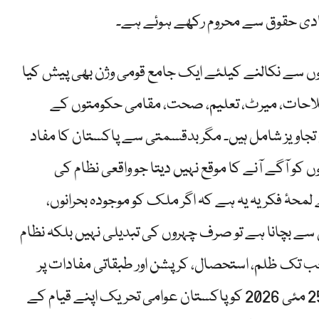
یادی حقوق سے محروم رکھے ہوئے ہے۔
رانوں سے نکالنے کیلئے ایک جامع قومی وژن بھی پیش کیا
لاحات، میرٹ، تعلیم، صحت، مقامی حکومتوں کے
تجاویز شامل ہیں۔ مگر بدقسمتی سے پاکستان کا مفاد
و آگے آنے کا موقع نہیں دیتا جو واقعی نظام کی
لمحۂ فکریہ یہ ہے کہ اگر ملک کو موجودہ بحرانوں،
 سے بچانا ہے تو صرف چہروں کی تبدیلی نہیں بلکہ نظام
جب تک ظلم، استحصال، کرپشن اور طبقاتی مفادات پر
مبنی نظام برقرار رہے گا، عوام کی تقدیر نہیں بدل سکتی۔ 25 مئی 2026 کو پاکستان عوامی تحریک اپنے قیام کے