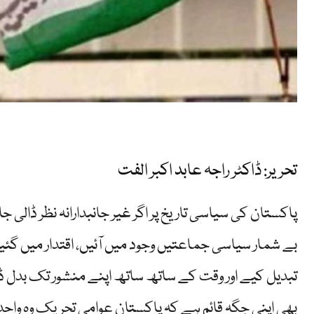
تحریر: ڈاکٹر راجہ عابد اکبر الفت
پاکستان کی سیاسی تاریخ پر اگر غیر جانبدارانہ نظر ڈالی
بے شمار سیاسی جماعتیں وجود میں آئیں، اقتدار میں گئی
تبدیل کیے اور وقت کے ساتھ ساتھ اپنے منشور تک بدل ڈ