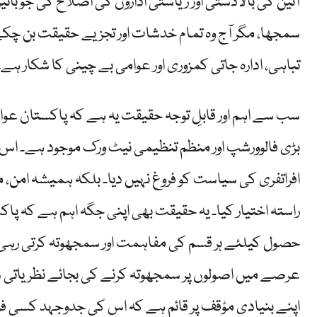
آئین کی بالادستی اور ریاستی اداروں کی اصلاح کی جو ب
سمجھا، مگر آج وہ تمام خدشات اور تجزیے حقیقت بن 
تباہی، ادارہ جاتی کمزوری اور عوامی بے چینی کا شکار ہے۔
سب سے اہم اور قابلِ توجہ حقیقت یہ ہے کہ پاکستان ع
بڑی فالوورشپ اور منظم تنظیمی نیٹ ورک موجود ہے۔ اس 
افراتفری کی سیاست کو فروغ نہیں دیا۔ بلکہ ہمیشہ امن، م
راستہ اختیار کیا۔ یہ حقیقت بھی اپنی جگہ اہم ہے کہ پا
عرصے میں اصولوں پر سمجھوتہ کرنے کی بجائے نظریاتی 
اپنے بنیادی مؤقف پر قائم ہے کہ اس کی جدوجہد کسی 