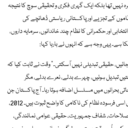
ہ نہیں تھا بلکہ ایک گہری فکری و تحقیقی سوچ کا نتیجہ
ظاموں کے تجزیے اور پاکستانی ریاستی ڈھانچے کی
خابی اور حکمرانی کا نظام چند خاندانوں، سرمایہ داروں،
 ہے۔ یہی وجہ ہے کہ انہوں نے بارہا کہا:
جائیں، حقیقی تبدیلی نہیں آسکتی۔” وقت نے ثابت کیا کہ
متیں تبدیل ہوئیں، چہرے بدلے، نعرے بدلے، مگر
جاتی بحرانوں میں مسلسل اضافہ ہوتا رہا۔ آج پاکستان جن
سیاسی، معاشی اور سماجی بحرانوں کا شکار ہے، وہ دراصل اسی فرسودہ نظام کی ناکامی کا واضح ثبوت ہیں۔ 2012،
ے انتخابی اصلاحات، شفاف جمہوریت، حقیقی عوامی نمائندگی،