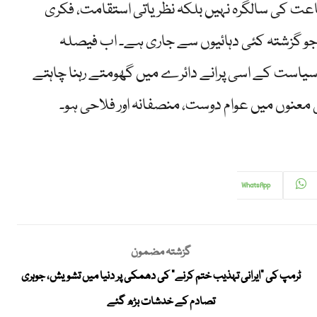
عت کی سالگرہ نہیں بلکہ نظریاتی استقامت، فکری
جو گزشتہ کئی دہائیوں سے جاری ہے۔ اب فیصلہ
ی سیاست کے اسی پرانے دائرے میں گھومتے رہنا چاہتے
 معنوں میں عوام دوست، منصفانہ اور فلاحی ہو۔
WhatsApp
گزشتہ مضمون
ٹرمپ کی “ایرانی تہذیب ختم کرنے” کی دھمکی پر دنیا میں تشویش، جوہری
تصادم کے خدشات بڑھ گئے