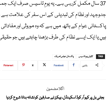
37 سال مکمل کررہی ہے۔ یہ یومِ تاسیس صرف ایک جما
جدوجہد اور نظام کی تبدیلی کے اس سفر کی علامت ہے 
پاکستانی عوام کے ہاتھ میں ہے کہ وہ موروثی اور مفادات
ہیں یا ایک ایسے نظام کی طرف بڑھنا چاہتے ہیں جو حقیقی
TAGS
37واں یوم تاسیس
پاکستان عوامی تحریک
Pinterest
X
Facebook
بانٹیں
اگلا مضمون
بجلی بل پر کیو آر کوڈ اسکینڈل، ہیکرز نے صارفین کو نشانہ بنانا شروع کردیا