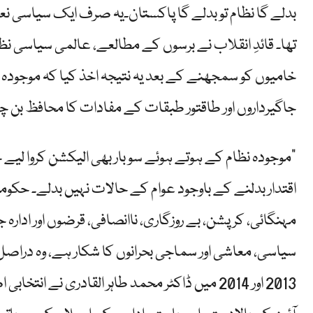
بدلے گا نظام تو بدلے گا پاکستان۔یہ صرف ایک سیاسی نعر
تھا۔ قائدِ انقلاب نے برسوں کے مطالعے، عالمی سیاسی ن
خامیوں کو سمجھنے کے بعد یہ نتیجہ اخذ کیا کہ موجودہ انت
جاگیرداروں اور طاقتور طبقات کے مفادات کا محافظ بن چکا
“موجودہ نظام کے ہوتے ہوئے سو بار بھی الیکشن کروا لیے 
اقتدار بدلنے کے باوجود عوام کے حالات نہیں بدلے۔ حکو
مہنگائی، کرپشن، بے روزگاری، ناانصافی، قرضوں اور ادارہ 
2013 اور 2014 میں ڈاکٹر محمد طاہر القادری ن