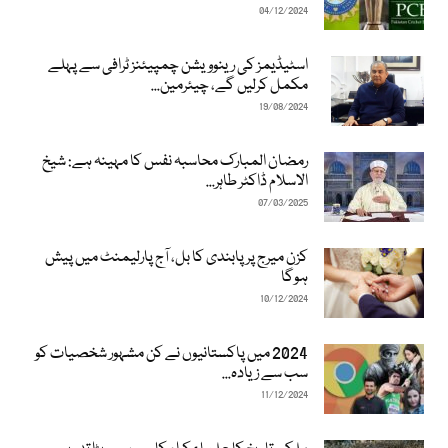
04/12/2024
اسٹیڈیمز کی رینوویشن چمپیئنز ٹرافی سے پہلے
مکمل کرلیں گے، چیئرمین...
19/08/2024
رمضان المبارک محاسبہ نفس کا مہینہ ہے: شیخ
الاسلام ڈاکٹر طاہر...
07/03/2025
کزن میرج پر پابندی کا بل، آج پارلیمنٹ میں پیش
ہوگا
10/12/2024
2024 میں پاکستانیوں نے کن مشہور شخصیات کو
سب سے زیادہ...
11/12/2024