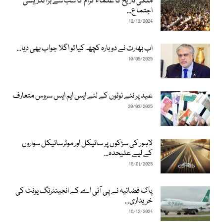
ملکی تاریخ کا علماء کرام کا سب سے بڑا تدریسی
اجتماع...
12/12/2024
اب بھارت نے دوبارہ کچھ کیا تو اگلا جواب بھی دیا...
10/05/2025
عید پر نئے نوٹوں کے لئے ایس ایم ایس سروس متعارف
20/03/2025
لاہور کی سڑکوں پر سائیکل اور موٹرسائیکل سواروں
کے لیے علیحدہ...
19/01/2025
پاک فضائیہ نے پی آئی اے کے انجینئرنگ یونٹ کی
خریداری...
10/12/2024