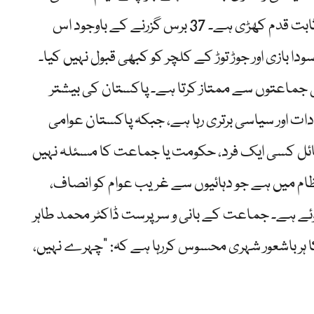
سے لے کر آج تک اپنے بنیادی بیانیے، نظریے اور منشور پر ثابت قدم کھڑی ہے۔ 37 برس گزرنے کے باوجود اس
 بازی اور جوڑ توڑ کے کلچر کو کبھی قبول نہیں کیا۔
ی جماعتوں سے ممتاز کرتا ہے۔ پاکستان کی بیشتر
دات اور سیاسی برتری رہا ہے، جبکہ پاکستان عوامی
ائل کسی ایک فرد، حکومت یا جماعت کا مسئلہ نہیں
ظام میں ہے جو دہائیوں سے غریب عوام کو انصاف،
وئے ہے۔ جماعت کے بانی و سرپرست ڈاکٹر محمد طاہر
کا ہر باشعور شہری محسوس کررہا ہے کہ: “چہرے نہیں،