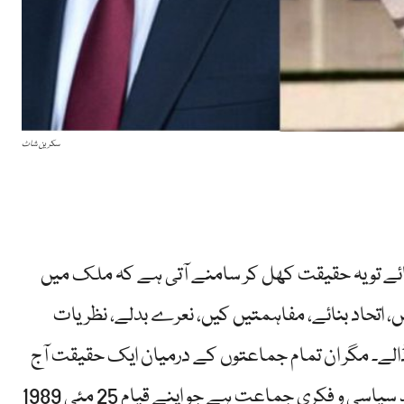
سکرین شاٹ
 جائے تو یہ حقیقت کھل کر سامنے آتی ہے کہ ملک میں
ں، اتحاد بنائے، مفاہمتیں کیں، نعرے بدلے، نظریات
الے۔ مگر ان تمام جماعتوں کے درمیان ایک حقیقت آج
بھی اپنی جگہ قائم ہے کہ پاکستان عوامی تحریک وہ واحد سیاسی و فکری جماعت ہے جو اپنے قیام 25 مئی 1989