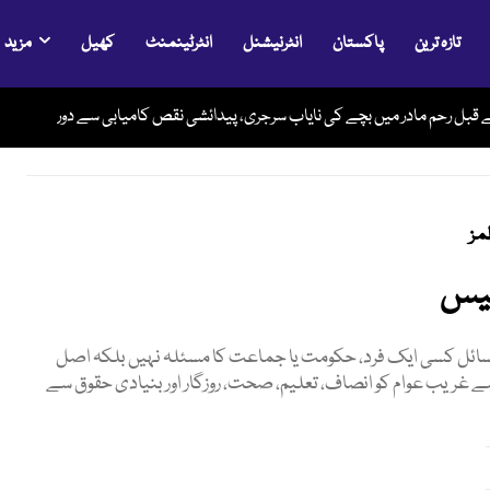
تازہ ترین
پاکستان
انٹرنیشنل
انٹرٹینمنٹ
کھیل
مزید
فوری کھول دو، ورنہ سخت جواب ملے گا، ٹرمپ کا ایران کو نیا الٹی میٹم
ے قبل رحم مادر میں بچے کی نایاب سرجری، پیدائشی نقص کامیابی سے دور
مز
مسائل کسی ایک فرد، حکومت یا جماعت کا مسئلہ نہیں بلکہ اصل
سے غریب عوام کو انصاف، تعلیم، صحت، روزگار اور بنیادی حقوق سے