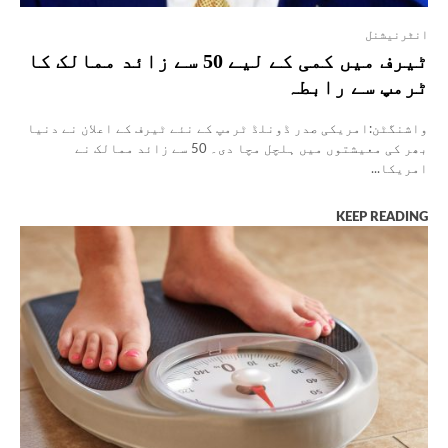
انٹرنیشنل
ٹیرف میں کمی کے لیے 50 سے زائد ممالک کا
ٹرمپ سے رابطہ
واشنگٹن:امریکی صدر ڈونلڈ ٹرمپ کے نئے ٹیرف کے اعلان نے دنیا
بھر کی معیشتوں میں ہلچل مچا دی۔ 50 سے زائد ممالک نے
امریکا...
KEEP READING