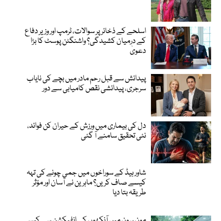
اسلحے کے ذخائر پر سوالات، ٹرمپ اور وزیر دفاع
کے درمیان کشیدگی؟ واشنگٹن پوسٹ کا بڑا
دعویٰ
پیدائش سے قبل رحم مادر میں بچے کی نایاب
سرجری، پیدائشی نقص کامیابی سے دور
دل کی بیماری میں ورزش کے حیران کن فوائد،
نئی تحقیق سامنے آ گئی
شاور ہیڈ کے سوراخوں میں جمی چونے کی تہہ
کیسے صاف کریں؟ ماہرین نے آسان اور مؤثر
طریقہ بتا دیا
مون سون میں آنکھوں کے انفیکشن سے کیسے