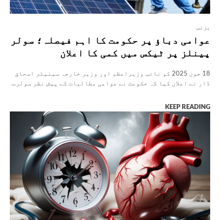
بزنس
عوامی دباؤ پر حکومت کا اہم فیصلہ؛ سولر
پینلز پر ٹیکس میں کمی کا اعلان
18 جون 2025 کو نائب وزیراعظم اور وزیر خارجہ سینیٹر اسحاق
ڈار نے اعلان کیا کہ حکومت نے عوامی مطالبات کے پیش نظر سولر...
KEEP READING