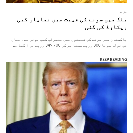
بزنس
ملک میں سونے کی قیمت میں نمایاں کمی
ریکارڈ کی گئی
پاکستان میں سونے کی قیمتوں میں معمولی کمی ہوئی ہے، جہاں
فی تولہ سونا 300 روپے سستا ہو کر 349,700 روپے پر آ گیا۔...
KEEP READING