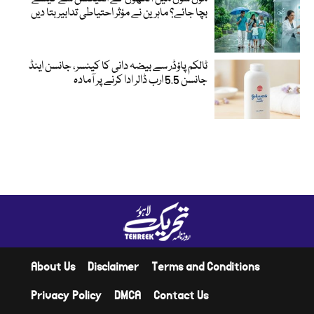
بچا جائے؟ ماہرین نے مؤثر احتیاطی تدابیر بتا دیں
ٹالکم پاؤڈر سے بیضہ دانی کا کینسر، جانسن اینڈ
جانسن 5.5 ارب ڈالر ادا کرنے پر آمادہ
About Us
Disclaimer
Terms and Conditions
Privacy Policy
DMCA
Contact Us