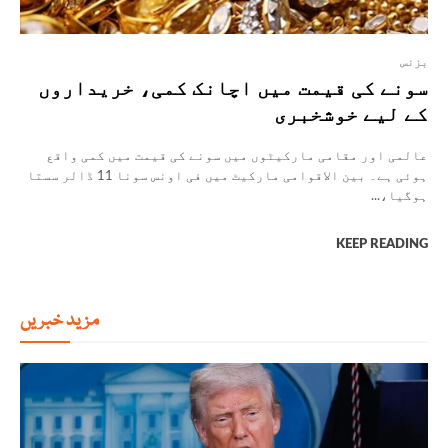
بزنس
سونے کی قیمت میں اچانک کمی، خریداروں
کے لیے خوشخبری
عالمی اور مقامی مارکیٹوں میں سونے کی قیمت میں کمی واقع
ہوئی ہے۔ بین الاقوامی مارکیٹ میں فی اونس سونا 11 ڈالر سستا
ہوگیا،...
KEEP READING
مزید خبریں