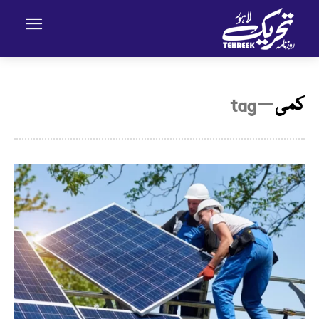
کمی
─ tag