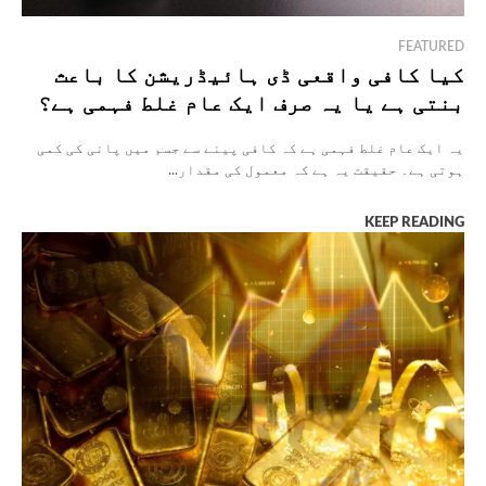
FEATURED
کیا کافی واقعی ڈی ہائیڈریشن کا باعث
بنتی ہے یا یہ صرف ایک عام غلط فہمی ہے؟
یہ ایک عام غلط فہمی ہے کہ کافی پینے سے جسم میں پانی کی کمی
ہوتی ہے۔ حقیقت یہ ہے کہ معمول کی مقدار...
KEEP READING