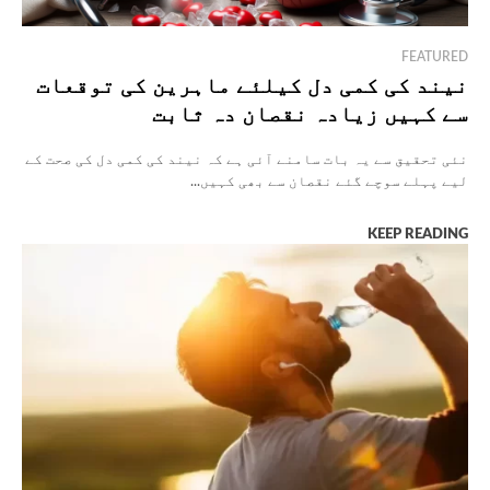
FEATURED
نیند کی کمی دل کیلئے ماہرین کی توقعات
سے کہیں زیادہ نقصان دہ ثابت
نئی تحقیق سے یہ بات سامنے آئی ہے کہ نیند کی کمی دل کی صحت کے
لیے پہلے سوچے گئے نقصان سے بھی کہیں...
KEEP READING