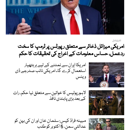
انٹرنیشنل
امریکی میزائل ذخائر سے متعلق رپورٹس پر ٹرمپ کا سخت
ردعمل، حساس معلومات کے اخراج کی تحقیقات کا حکم
امریکا ایران سے نمٹنے کے لیے ہر ہتھیار
استعمال کرے گا۔ امریکی نائب صدرجے ڈی
وینس
لاہور پولیس کا خواتین سے متعلق نیا حکم، رات
کے بعد بڑی پابندی نافذ
مبینہ فراڈ کیس: سلمان خان اور ان کی بہن کو
عدالتی سمن، 5 اکتوبر کو طلب