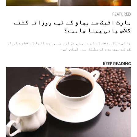
FEATURED
ہارٹ اٹیک سے بچاؤ کے لیے روزانہ کتنے
گلاس پانی پینا چاہیے؟
پانی دل کی صحت کے لیے اہم ہے، اور یہ ہارٹ اٹیک کے خطرے کو کم
کرنے میں مدد کر سکتا ہے۔ لیکن اس...
KEEP READING