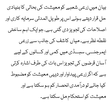
بیان میں زرعی شعبے کو معیشت کی بحالی کا بنیادی
حل قرار دیتے ہوئے اس پر طویل المدتی سرمایہ کاری اور
اصلاحات کی تجویز دی گئی ہے، جو ایک اہم ساختی
نقطہ نظر ہے۔ میاں کاشف کی جانب سے زرعی
ایمرجنسی، سبسڈی میں کمی اور کسانوں کے لیے
آسان قرضوں کی تجویز اس بات کی طرف اشارہ کرتی
ہے کہ اگر زرعی پیداوار اور دیہی معیشت کو مضبوط
کیا جائے تو درآمدی انحصار کم ہو سکتا ہے اور
معیشت کو استحکام مل سکتا ہے۔