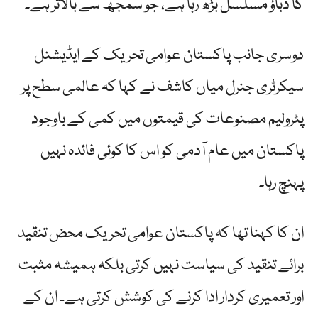
کا دباؤ مسلسل بڑھ رہا ہے، جو سمجھ سے بالاتر ہے۔
دوسری جانب پاکستان عوامی تحریک کے ایڈیشنل
سیکرٹری جنرل میاں کاشف نے کہا کہ عالمی سطح پر
پٹرولیم مصنوعات کی قیمتوں میں کمی کے باوجود
پاکستان میں عام آدمی کو اس کا کوئی فائدہ نہیں
پہنچ رہا۔
ان کا کہنا تھا کہ پاکستان عوامی تحریک محض تنقید
برائے تنقید کی سیاست نہیں کرتی بلکہ ہمیشہ مثبت
اور تعمیری کردار ادا کرنے کی کوشش کرتی ہے۔ ان کے