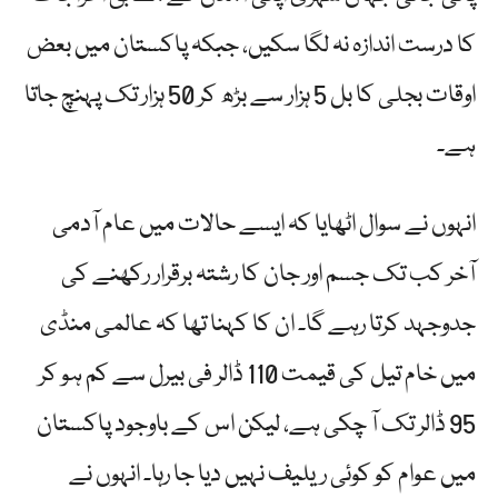
کا درست اندازہ نہ لگا سکیں، جبکہ پاکستان میں بعض
اوقات بجلی کا بل 5 ہزار سے بڑھ کر 50 ہزار تک پہنچ جاتا
ہے۔
انہوں نے سوال اٹھایا کہ ایسے حالات میں عام آدمی
آخر کب تک جسم اور جان کا رشتہ برقرار رکھنے کی
جدوجہد کرتا رہے گا۔ ان کا کہنا تھا کہ عالمی منڈی
میں خام تیل کی قیمت 110 ڈالر فی بیرل سے کم ہو کر
95 ڈالر تک آ چکی ہے، لیکن اس کے باوجود پاکستان
میں عوام کو کوئی ریلیف نہیں دیا جا رہا۔ انہوں نے