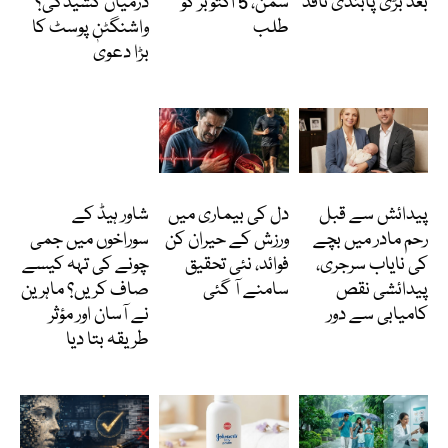
بعد بڑی پابندی نافذ
سمن، 5 اکتوبر کو
درمیان کشیدگی؟
طلب
واشنگٹن پوسٹ کا
بڑا دعویٰ
انٹرنیشنل
Featured
دلچسپ و عجیب
پیدائش سے قبل
دل کی بیماری میں
شاور ہیڈ کے
رحم مادر میں بچے
ورزش کے حیران کن
سوراخوں میں جمی
کی نایاب سرجری،
فوائد، نئی تحقیق
چونے کی تہہ کیسے
پیدائشی نقص
سامنے آ گئی
صاف کریں؟ ماہرین
کامیابی سے دور
نے آسان اور مؤثر
طریقہ بتا دیا