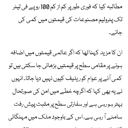
مطالبہ کیا کہ فوری طور پر کم از کم 100 روپے فی لیٹر
تک پٹرولیم مصنوعات کی قیمتوں میں کمی کی
جائے۔
ان کا مزید کہنا تھا کہ اگر عالمی قیمتوں میں اضافہ
ہونے پر مقامی سطح پر قیمتیں بڑھائی جا سکتی ہیں تو
کمی آنے پر عوام کو ریلیف کیوں نہیں دیا جاتا۔ انہوں
نے یہ بھی کہا کہ اگرچہ خطے میں امن کی صورتحال
بہتر ہو رہی ہے اور سفارتی سطح پر مثبت پیش رفت
سامنے آ رہی ہے، اس کے باوجود ملک میں مہنگائی