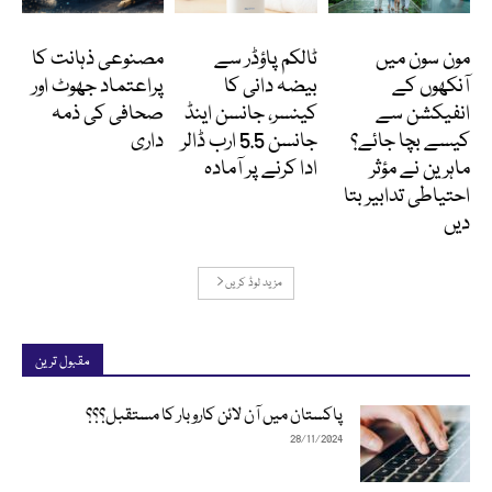
Featured
انٹرنیشنل
کالمز
مون سون میں
ٹالکم پاؤڈر سے
مصنوعی ذہانت کا
آنکھوں کے
بیضہ دانی کا
پراعتماد جھوٹ اور
انفیکشن سے
کینسر، جانسن اینڈ
صحافی کی ذمہ
کیسے بچا جائے؟
جانسن 5.5 ارب ڈالر
داری
ماہرین نے مؤثر
ادا کرنے پر آمادہ
احتیاطی تدابیر بتا
دیں
مزید لوڈ کریں
مقبول ترین
پاکستان میں آن لائن کاروبار کا مستقبل؟؟؟
28/11/2024