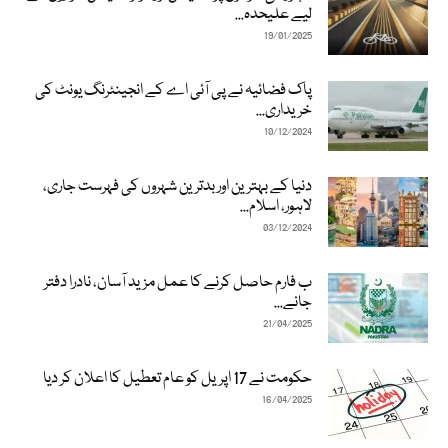
لیے علیحدہ...
19/01/2025
پاک فضائیہ نے پی آئی اے کے انجینئرنگ یونٹ کی
خریداری...
10/12/2024
دنیا کے بہترین اور بدترین شہروں کی فہرست جاری،
لاہور، اسلام...
03/12/2024
ب فارم حاصل کرنے کا عمل مزید آسان، نادرا دفتر
جانے...
21/04/2025
حکومت نے 17 اپریل کو عام تعطیل کا اعلان کر دیا
16/04/2025