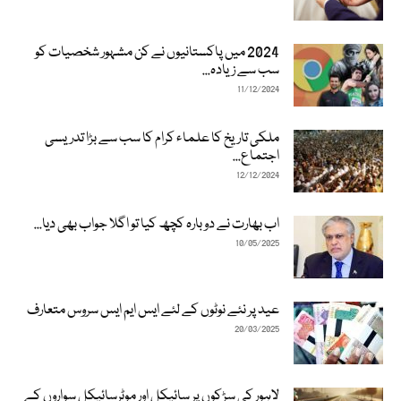
2024 میں پاکستانیوں نے کن مشہور شخصیات کو
سب سے زیادہ...
11/12/2024
ملکی تاریخ کا علماء کرام کا سب سے بڑا تدریسی
اجتماع...
12/12/2024
اب بھارت نے دوبارہ کچھ کیا تو اگلا جواب بھی دیا...
10/05/2025
عید پر نئے نوٹوں کے لئے ایس ایم ایس سروس متعارف
20/03/2025
لاہور کی سڑکوں پر سائیکل اور موٹرسائیکل سواروں کے