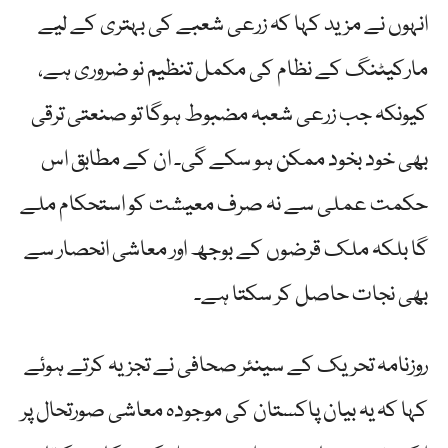
انہوں نے مزید کہا کہ زرعی شعبے کی بہتری کے لیے
مارکیٹنگ کے نظام کی مکمل تنظیم نو ضروری ہے،
کیونکہ جب زرعی شعبہ مضبوط ہوگا تو صنعتی ترقی
بھی خود بخود ممکن ہو سکے گی۔ ان کے مطابق اس
حکمت عملی سے نہ صرف معیشت کو استحکام ملے
گا بلکہ ملک قرضوں کے بوجھ اور معاشی انحصار سے
بھی نجات حاصل کر سکتا ہے۔
روزنامہ تحریک کے سینئر صحافی نے تجزیہ کرتے ہوئے
کہا کہ یہ بیان پاکستان کی موجودہ معاشی صورتحال پر