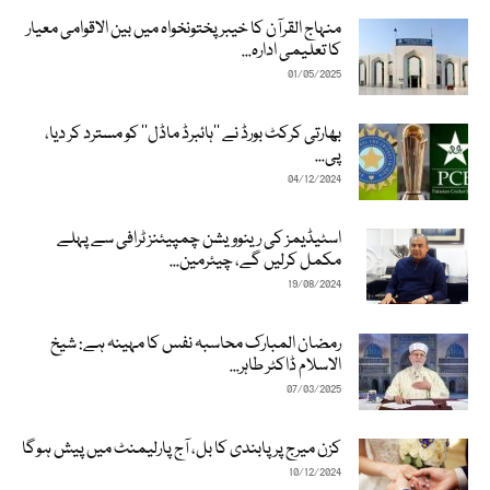
منہاج القرآن کا خیبرپختونخواہ میں بین الاقوامی معیار
کا تعلیمی ادارہ...
01/05/2025
بھارتی کرکٹ بورڈ نے ’’ہائبرڈ ماڈل‘‘ کو مسترد کر دیا،
پی...
04/12/2024
اسٹیڈیمز کی رینوویشن چمپیئنز ٹرافی سے پہلے
مکمل کرلیں گے، چیئرمین...
19/08/2024
رمضان المبارک محاسبہ نفس کا مہینہ ہے: شیخ
الاسلام ڈاکٹر طاہر...
07/03/2025
کزن میرج پر پابندی کا بل، آج پارلیمنٹ میں پیش ہوگا
10/12/2024