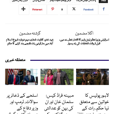
TAGS
پاکستان عوامی تحریک
قرض چڑھاؤ، حکومت چلاؤ
معاشی پالیسی
میاں ریحان مقبول
Pinterest
X
Facebook
اگلا مضمون
گزشتہ مضمون
اسرائیلی وزیراعظم نیتن یاہو کا اقتدار خطرے میں،
عید ختم، کفایت شعاری مہم دوبارہ شروع؛ اسلام
قبل از وقت انتخابات کی راہ ہموار
آباد میں مارکیٹیں رات 8 بجے بند کرنے کا حکم
متعلقہ خبریں
پاکستان
انٹرٹینمنٹ
انٹرنیشنل
لاہور پولیس کا
مبینہ فراڈ کیس:
اسلحے کے ذخائر پر
خواتین سے متعلق
سلمان خان اور ان
سوالات، ٹرمپ اور
نیا حکم، رات کے
کی بہن کو عدالتی
وزیر دفاع کے