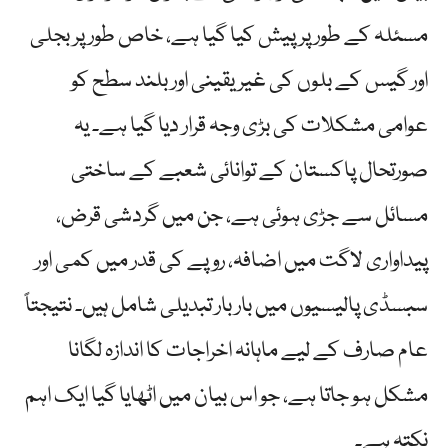
مسئلہ کے طور پر پیش کیا گیا ہے، خاص طور پر بجلی
اور گیس کے بلوں کی غیر یقینی اور بلند سطح کو
عوامی مشکلات کی بڑی وجہ قرار دیا گیا ہے۔ یہ
صورتحال پاکستان کے توانائی شعبے کے ساختی
مسائل سے جڑی ہوئی ہے، جن میں گردشی قرض،
پیداواری لاگت میں اضافہ، روپے کی قدر میں کمی اور
سبسڈی پالیسیوں میں بار بار تبدیلی شامل ہیں۔ نتیجتاً
عام صارف کے لیے ماہانہ اخراجات کا اندازہ لگانا
مشکل ہو جاتا ہے، جو اس بیان میں اٹھایا گیا ایک اہم
نکتہ ہے۔