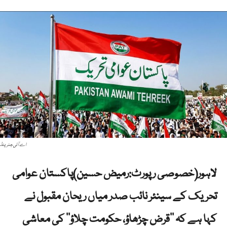
اے آئی جنریٹڈ
لاہور(خصوصی رپورٹ:رمیض حسین)پاکستان عوامی
تحریک کے سینئر نائب صدر میاں ریحان مقبول نے
کہا ہے کہ ’’قرض چڑھاؤ، حکومت چلاؤ‘‘ کی معاشی