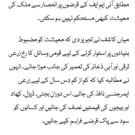
مطابق آئی ایم ایف کے قرضوں پر انحصار سے ملک کی
معیشت کبھی مستحکم نہیں ہو سکتی۔
میاں کاشف نے تجویز دی کہ معیشت کو مضبوط
بنیادوں پر استوار کرنے کے لیے قومی وسائل کا رخ زرعی
ترقی اور آبی ذخائر کی تعمیر کی جانب موڑا جائے۔ انہوں
نے مطالبہ کیا کہ کم از کم دس سال کے لیے زرعی
ایمرجنسی نافذ کی جائے، اس دوران بجلی، ڈیزل، کھاد
اور بیجوں کی قیمتیں نصف کی جائیں اور کسانوں کو
سود سے پاک قرضے فراہم کیے جائیں۔