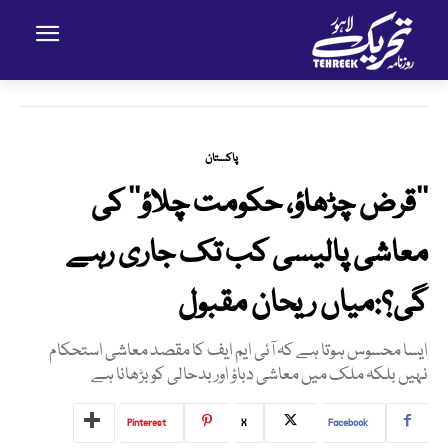
پاکستان
’’قرض چڑھاؤ، حکومت چلاؤ‘‘ کی
معاشی پالیسی کب تک جاری رہے
گی؟:میاں ریحان مقبول
ایسا محسوس ہوتا ہے کہ آئی ایم ایف کا مقصد معاشی استحکام
نہیں بلکہ ملک میں معاشی دباؤ اور بدحالی کو بڑھانا ہے
Pinterest
X
Facebook