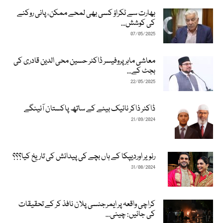
بھارت سے ٹکراؤ کسی بھی لمحے ممکن، پانی روکنے
کی کوشش...
07/05/2025
معاشی ماہر پروفیسر ڈاکٹر حسین محی الدین قادری کی
بجٹ کے...
22/05/2025
ڈاکٹر ذاکر نائیک بیٹے کے ساتھ پاکستان آئینگے
21/09/2024
رنویر اوردیپکا کے ہاں بچے کی پیدائش کی تاریخ کیا؟؟؟
31/08/2024
کراچی واقعہ پر ایمرجنسی پلان نافذ کر کے تحقیقات
کی جائیں: چینی...