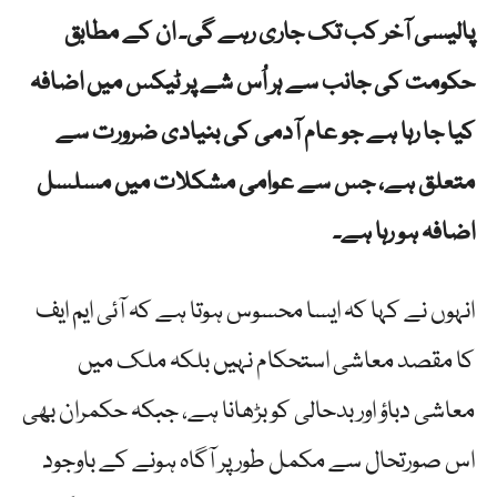
پالیسی آخر کب تک جاری رہے گی۔ ان کے مطابق
حکومت کی جانب سے ہر اُس شے پر ٹیکس میں اضافہ
کیا جا رہا ہے جو عام آدمی کی بنیادی ضرورت سے
متعلق ہے، جس سے عوامی مشکلات میں مسلسل
اضافہ ہو رہا ہے۔
انہوں نے کہا کہ ایسا محسوس ہوتا ہے کہ آئی ایم ایف
کا مقصد معاشی استحکام نہیں بلکہ ملک میں
معاشی دباؤ اور بدحالی کو بڑھانا ہے، جبکہ حکمران بھی
اس صورتحال سے مکمل طور پر آگاہ ہونے کے باوجود