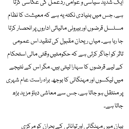
ایک شدید سیاسی و عوامی ردعمل کی عکاسی کرتا
ہے، جس میں بنیادی نکتہ یہ ہے کہ معیشت کا نظام
مسلسل قرضوں اور بیرونی مالیاتی اداروں پر انحصار کرتا
جا رہا ہے۔ میاں ریحان مقبول کی تنقید اس عمومی
تاثر کو اجاگر کرتی ہے کہ حکومتیں وقتی مالی استحکام
کے لیے قرضوں کا سہارا لیتی ہیں، مگر اس کے نتیجے
میں ٹیکسوں اور مہنگائی کا بوجھ براہ راست عام شہری
پر منتقل ہو جاتا ہے، جس سے معاشی دباؤ مزید بڑھ
جاتا ہے۔
بیان میں مہنگائی اور توانائی کے بحران کو مرکزی