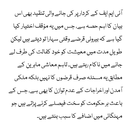
آئی ایم ایف کے کردار پر کی جانے والی تنقید بھی اس
بیان کا اہم حصہ ہے، جس میں یہ مؤقف اختیار کیا
گیا ہے کہ بیرونی قرضے وقتی سہارا تو دیتے ہیں لیکن
طویل مدت میں معیشت کو خود کفالت کی طرف لے
جانے میں ناکام رہتے ہیں۔ تاہم معاشی ماہرین کے
مطابق یہ مسئلہ صرف قرضوں کا نہیں بلکہ ملکی
آمدن اور اخراجات کے عدم توازن کا بھی ہے، جس کے
باعث ہر حکومت کو سخت فیصلے کرنے پڑتے ہیں جو
مہنگائی میں اضافے کا سبب بنتے ہیں۔