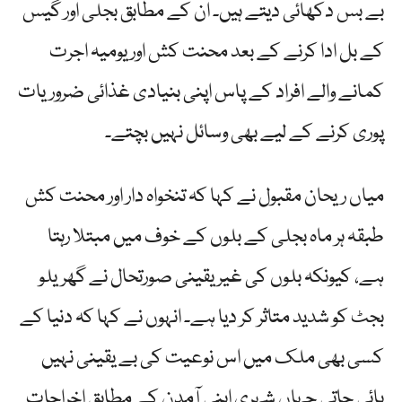
بے بس دکھائی دیتے ہیں۔ ان کے مطابق بجلی اور گیس
کے بل ادا کرنے کے بعد محنت کش اور یومیہ اجرت
کمانے والے افراد کے پاس اپنی بنیادی غذائی ضروریات
پوری کرنے کے لیے بھی وسائل نہیں بچتے۔
میاں ریحان مقبول نے کہا کہ تنخواہ دار اور محنت کش
طبقہ ہر ماہ بجلی کے بلوں کے خوف میں مبتلا رہتا
ہے، کیونکہ بلوں کی غیر یقینی صورتحال نے گھریلو
بجٹ کو شدید متاثر کر دیا ہے۔ انہوں نے کہا کہ دنیا کے
کسی بھی ملک میں اس نوعیت کی بے یقینی نہیں
پائی جاتی جہاں شہری اپنی آمدن کے مطابق اخراجات