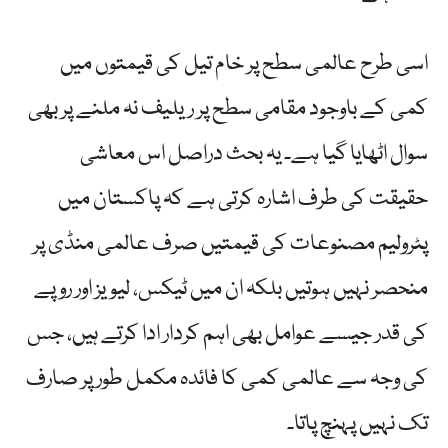
اسی طرح عالمی سطح پر خام تیل کی قیمتوں میں
کمی کے باوجود مقامی سطح پر ریلیف نہ ملنے پر بھی
سوال اٹھایا گیا ہے۔ یہ بحث دراصل اس معاشی
حقیقت کی طرف اشارہ کرتی ہے کہ پاکستان میں
پٹرولیم مصنوعات کی قیمتیں صرف عالمی منڈی پر
منحصر نہیں ہوتیں بلکہ ان میں ٹیکس، لیویز اور روپے
کی قدر جیسے عوامل بھی اہم کردار ادا کرتے ہیں، جس
کی وجہ سے عالمی کمی کا فائدہ مکمل طور پر صارف
تک نہیں پہنچ پاتا۔