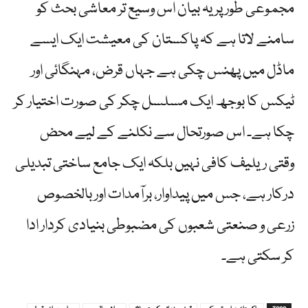
مجموعی طور پر یہ بیان اس وسیع تر معاشی بحث کو
سامنے لاتا ہے کہ پاکستان کی معیشت ایک ایسے
ماڈل میں پھنس چکی ہے جہاں قرض، مہنگائی اور
ٹیکس کا بوجھ ایک مسلسل چکر کی صورت اختیار کر
چکا ہے۔ اس صورتحال سے نکلنے کے لیے محض
وقتی ریلیف کافی نہیں بلکہ ایک جامع ساختی تبدیلی
درکار ہے، جس میں پیداوار، برآمدات اور بالخصوص
زرعی و صنعتی شعبوں کی مضبوطی بنیادی کردار ادا
کر سکتی ہے۔