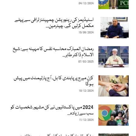
04/12/2024
اسٹیڈیمز کی رینوویشن چمپیئنز ٹرافی سے پہلے
مکمل کرلیں گے، چیئرمین...
19/08/2024
رمضان المبارک محاسبہ نفس کا مہینہ ہے: شیخ
الاسلام ڈاکٹر طاہر...
07/03/2025
کزن میرج پر پابندی کا بل، آج پارلیمنٹ میں پیش
ہوگا
10/12/2024
2024 میں پاکستانیوں نے کن مشہور شخصیات کو
سب سے زیادہ...
11/12/2024