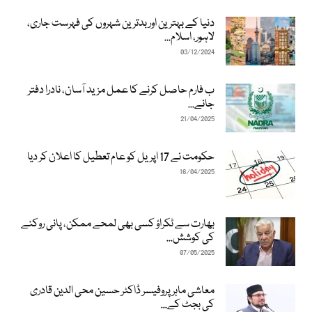
دنیا کے بہترین اور بدترین شہروں کی فہرست جاری،
لاہور، اسلام...
03/12/2024
ب فارم حاصل کرنے کا عمل مزید آسان، نادرا دفتر
جانے...
21/04/2025
حکومت نے 17 اپریل کو عام تعطیل کا اعلان کر دیا
16/04/2025
بھارت سے ٹکراؤ کسی بھی لمحے ممکن، پانی روکنے
کی کوشش...
07/05/2025
معاشی ماہر پروفیسر ڈاکٹر حسین محی الدین قادری
کی بجٹ کے...