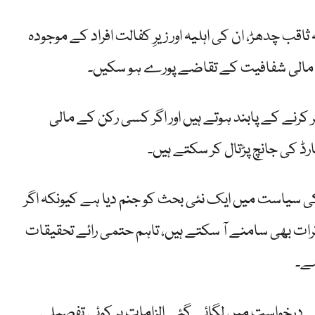
 چدھڑ، ان کی اہلیہ اور زیرِ کفالت افراد کے موجودہ
کہ مالی شفافیت کے تقاضے پورے ہو سکیں۔
کرنے کے پابند ہوتے ہیں اور اگر کسی رکن کے مالی
ڈ کی جانچ پڑتال کر سکتے ہیں۔
سیاست میں ایک نئی بحث کو جنم دیا ہے کیونکہ اگر
رات بھی سامنے آ سکتے ہیں، تاہم حتمی رائے تحقیقات
ہے۔
ے درخواست میں لگائے گئے الزامات پر کوئی تفصیلی