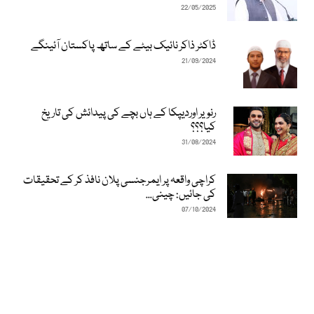
22/05/2025
ڈاکٹر ذاکر نائیک بیٹے کے ساتھ پاکستان آئینگے
21/09/2024
رنویر اوردیپکا کے ہاں بچے کی پیدائش کی تاریخ
کیا؟؟؟
31/08/2024
کراچی واقعہ پر ایمرجنسی پلان نافذ کر کے تحقیقات
کی جائیں: چینی...
07/10/2024