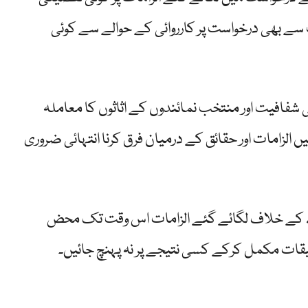
ے بھی درخواست پر کارروائی کے حوالے سے کوئی
شفافیت اور منتخب نمائندوں کے اثاثوں کا معاملہ
لزامات اور حقائق کے درمیان فرق کرنا انتہائی ضروری
ے کے خلاف لگائے گئے الزامات اس وقت تک محض
ات مکمل کرکے کسی نتیجے پر نہ پہنچ جائیں۔