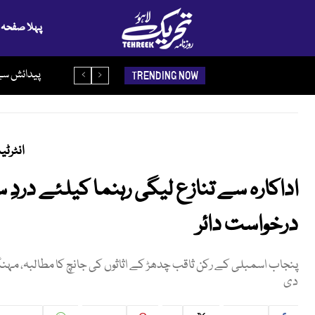
پہلا صفحہ
آبنائے ہرمز ف
پیدائش سے
TRENDING NOW
انٹرٹ
اداکارہ سے تنازع لیگی رہنما کیلئے دردِ 
درخواست دائر
پنجاب اسمبلی کے رکن ثاقب چدھڑ کے اثاثوں کی جانچ کا مطالبہ، مہنگ
دی