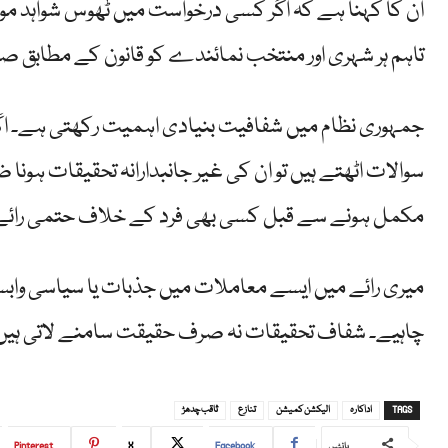
ان کا کہنا ہے کہ اگر کسی درخواست میں ٹھوس شواہد موجو
تاہم ہر شہری اور منتخب نمائندے کو قانون کے مطابق
جمہوری نظام میں شفافیت بنیادی اہمیت رکھتی ہے۔ اگر 
سوالات اٹھتے ہیں تو ان کی غیر جانبدارانہ تحقیقات ہون
مکمل ہونے سے قبل کسی بھی فرد کے خلاف حتمی رائے ق
میری رائے میں ایسے معاملات میں جذبات یا سیاسی وابستگی
چاہیے۔ شفاف تحقیقات نہ صرف حقیقت سامنے لاتی ہیں ب
TAGS
اداکارہ
الیکشن کمیشن
تنازع
ثاقب چدھڑ
Pinterest
X
Facebook
بانٹیں