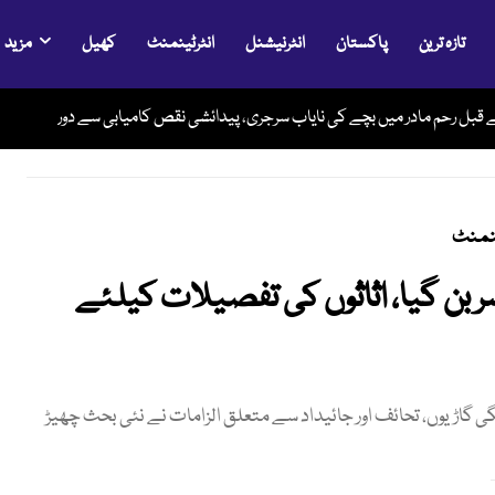
تازہ ترین
پاکستان
انٹرنیشنل
انٹرٹینمنٹ
کھیل
مزید
وری کھول دو، ورنہ سخت جواب ملے گا، ٹرمپ کا ایران کو نیا الٹی میٹم
 قبل رحم مادر میں بچے کی نایاب سرجری، پیدائشی نقص کامیابی سے دور
ینمنٹ
سر بن گیا، اثاثوں کی تفصیلات کیلئے
ی گاڑیوں، تحائف اور جائیداد سے متعلق الزامات نے نئی بحث چھیڑ