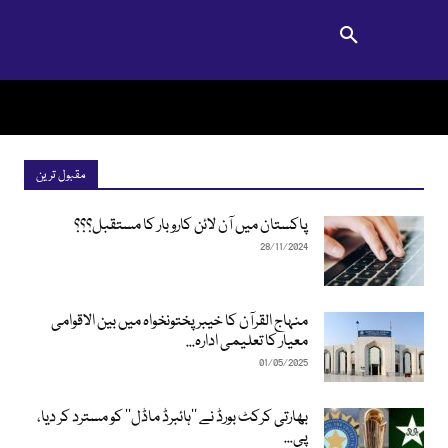
مقبول ترین
پاکستان میں آن لائن کاروبار کا مستقبل؟؟؟
28/11/2024
منہاج القرآن کا خیبرپختونخواہ میں بین الاقوامی
معیار کا تعلیمی ادارہ...
01/05/2025
بھارتی کرکٹ بورڈ نے ’’ہائبرڈ ماڈل‘‘ کو مسترد کر دیا،
پی...