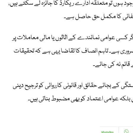
د ہوں تو متعلقہ ادارے ریکارڈ کا جائزہ لے سکتے ہیں،
 صفائی کا مکمل حق حاصل ہے۔
کسی عوامی نمائندے کے اثاثوں یا مالی معاملات پر
ا ضروری ہے۔ تاہم انصاف کا تقاضا یہی ہے کہ تحقیقات
ائم نہ کی جائے۔
 کے بجائے حقائق اور قانونی کارروائی کو ترجیح دینی
لکہ عوامی اعتماد کو بھی مضبوط بناتی ہیں۔
WhatsApp