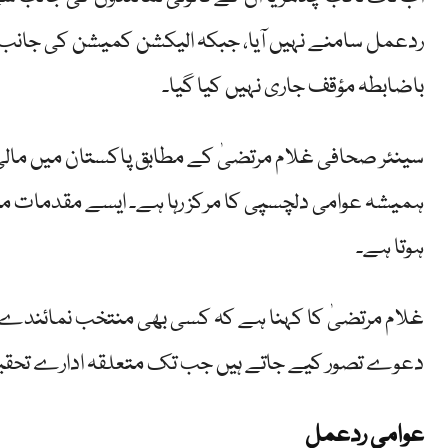
ردعمل سامنے نہیں آیا، جبکہ الیکشن کمیشن کی جانب س
باضابطہ مؤقف جاری نہیں کیا گیا۔
سینئر صحافی غلام مرتضیٰ کے مطابق پاکستان میں مالی 
ہمیشہ عوامی دلچسپی کا مرکز رہا ہے۔ ایسے مقدمات میں ا
ہوتا ہے۔
غلام مرتضیٰ کا کہنا ہے کہ کسی بھی منتخب نمائند
دعوے تصور کیے جاتے ہیں جب تک متعلقہ ادارے تحقیق
عوامی ردعمل