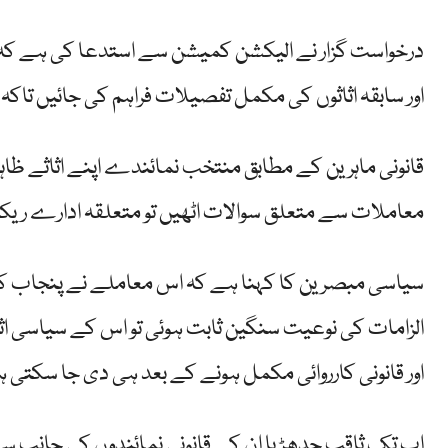
درخواست گزار نے الیکشن کمیشن سے استدعا کی ہے کہ ثاقب
اور سابقہ اثاثوں کی مکمل تفصیلات فراہم کی جائیں تا
قانونی ماہرین کے مطابق منتخب نمائندے اپنے اثاثے ظاہر 
معاملات سے متعلق سوالات اٹھیں تو متعلقہ ادارے ریکار
سیاسی مبصرین کا کہنا ہے کہ اس معاملے نے پنجاب کی 
الزامات کی نوعیت سنگین ثابت ہوئی تو اس کے سیاسی اث
اور قانونی کارروائی مکمل ہونے کے بعد ہی دی جا سکتی 
اب تک ثاقب چدھڑ یا ان کے قانونی نمائندوں کی جانب س