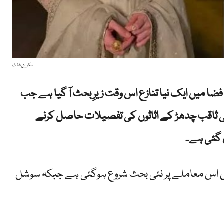
سکرین شاٹ
ا میں ایک نیا تنازع اس وقت زیرِ بحث آ گیا ہے جب
 ثاقب چدھڑ کے اثاثوں کی تفصیلات حاصل کرنے
 گئی ہے۔
یں اس معاملے پر نئی بحث شروع ہوگئی ہے جبکہ سوشل