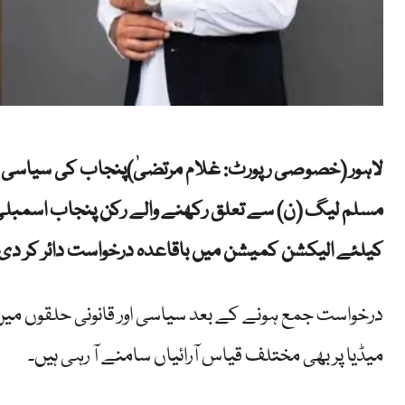
لاہور (خصوصی رپورٹ: غلام مرتضیٰ)پنجاب کی سیاسی فض
مسلم لیگ (ن) سے تعلق رکھنے والے رکن پنجاب اسمبلی
کیلئے الیکشن کمیشن میں باقاعدہ درخواست دائر کر دی
درخواست جمع ہونے کے بعد سیاسی اور قانونی حلقوں م
میڈیا پر بھی مختلف قیاس آرائیاں سامنے آ رہی ہیں۔