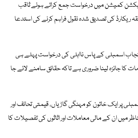
یکشن کمیشن میں درخواست جمع کراتے ہوئے ثاقب
قہ ریکارڈ کی تصدیق شدہ نقول فراہم کرنے کی استدعا
نجاب اسمبلی کے پاس نااہلی کی درخواست پہلے ہی
مات کا جائزہ لینا ضروری ہے تاکہ حقائق سامنے لائے جا
بلی پر ایک خاتون کو مہنگی گاڑیاں، قیمتی تحائف اور
ظر میں ان کے مالی معاملات اور اثاثوں کی تفصیلات کا