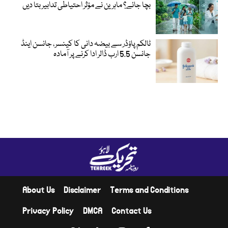
بچا جائے؟ ماہرین نے مؤثر احتیاطی تدابیر بتا دیں
ٹالکم پاؤڈر سے بیضہ دانی کا کینسر، جانسن اینڈ
جانسن 5.5 ارب ڈالر ادا کرنے پر آمادہ
About Us
Disclaimer
Terms and Conditions
Privacy Policy
DMCA
Contact Us