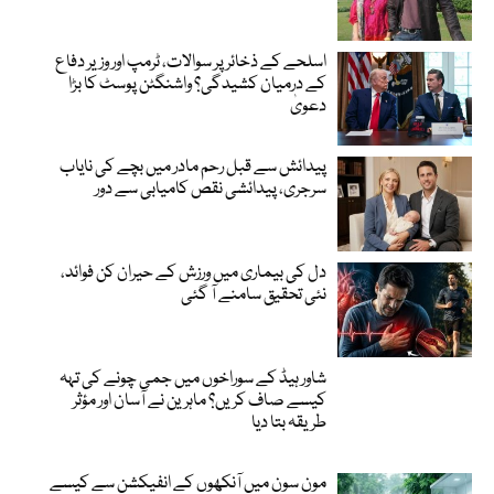
اسلحے کے ذخائر پر سوالات، ٹرمپ اور وزیر دفاع
کے درمیان کشیدگی؟ واشنگٹن پوسٹ کا بڑا
دعویٰ
پیدائش سے قبل رحم مادر میں بچے کی نایاب
سرجری، پیدائشی نقص کامیابی سے دور
دل کی بیماری میں ورزش کے حیران کن فوائد،
نئی تحقیق سامنے آ گئی
شاور ہیڈ کے سوراخوں میں جمی چونے کی تہہ
کیسے صاف کریں؟ ماہرین نے آسان اور مؤثر
طریقہ بتا دیا
مون سون میں آنکھوں کے انفیکشن سے کیسے