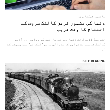
سائنس و ٹیکنالوجی
دنیا کی مشہور ترین کالنگ سروس کے
اختتام کا وقت قریب
تقریباً 22 سال تک دنیا بھر کے صارفین کو ویڈیو اور آڈیو
کالنگ کی سہولت فراہم کرنے والی سروس "اسکائپ" جلد ہمیشہ کے
لیے...
KEEP READING