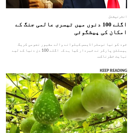
انٹرنیشنل
اگلے 100 دنوں میں تیسری عالمی جنگ کے
امکان کی پیشگوئی
خود کو نیا نوسٹراڈیمس کہلوانے والے مشہور نجومی کریگ
ہیملٹن پارکر نے خبردار کیا ہے کہ اگلے 100 دن دنیا کے لیے
نہایت خطرناک...
KEEP READING