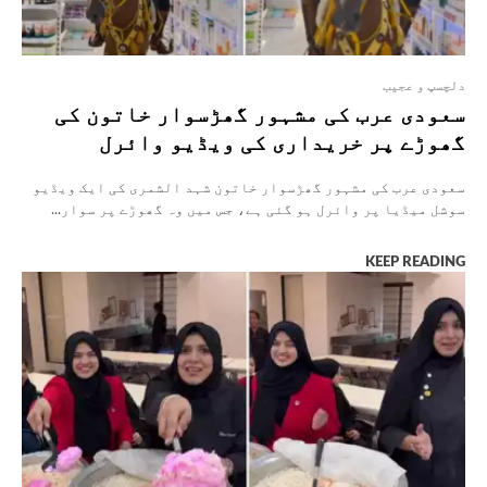
دلچسپ و عجیب
سعودی عرب کی مشہور گھڑسوار خاتون کی
گھوڑے پر خریداری کی ویڈیو وائرل
سعودی عرب کی مشہور گھڑسوار خاتون شہد الشمری کی ایک ویڈیو
سوشل میڈیا پر وائرل ہو گئی ہے، جس میں وہ گھوڑے پر سوار...
KEEP READING