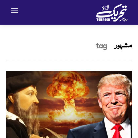
مشہور
─ tag