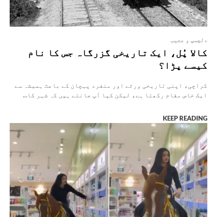
دلچسپ و عجیب
کالا پُل، ایک تاریخی گزرگاہ جس کا نام
کیسے پڑا؟
کراچی، اپنی تاریخی ورثے اور منفرد پہچان کے باعث ہمیشہ سے
ایک خاص مقام رکھتا ہے، لیکن کیا آپ جانتے ہیں کہ شہر کا...
KEEP READING