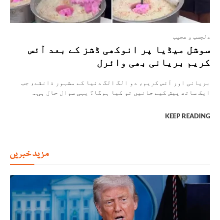
دلچسپ و عجیب
سوشل میڈیا پر انوکھی ڈشز کے بعد آئس
کریم بریانی بھی وائرل
بریانی اور آئس کریم، دو الگ الگ دنیا کے مشہور ذائقے، جب
ایک ساتھ پیش کیے جائیں تو کیا ہوگا؟ یہی سوال حال ہی...
KEEP READING
مزید خبریں