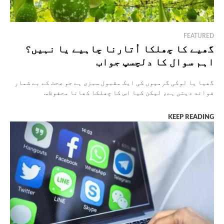
FEATURED
گھیے کا چھلکا اُتارنا چاہیے یا نہیں؟
اہم سوال کا دلچسپ جواب
گھیا یا لوکی گرمیوں کی ایک مقبول سبزی ہے جو صحت کے بے شمار
فوائد دیتی ہے، لیکن کیا اس کا چھلکا کھانا محفوظ...
KEEP READING