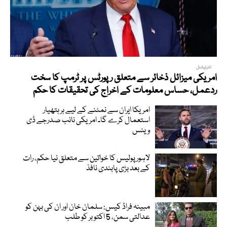
انٹرنیشنل
امریکی میزائل ذخائر سے متعلق رپورٹس پر ٹرمپ کا سخت
ردعمل، حساس معلومات کے اخراج کی تحقیقات کا حکم
امریکا ایران سے نمٹنے کے لیے ہر ہتھیار
استعمال کرے گا۔ امریکی نائب صدرجے ڈی
وینس
لاہور پولیس کا خواتین سے متعلق نیا حکم، رات
کے بعد بڑی پابندی نافذ
مبینہ فراڈ کیس: سلمان خان اور ان کی بہن کو
عدالتی سمن، 5 اکتوبر کو طلب