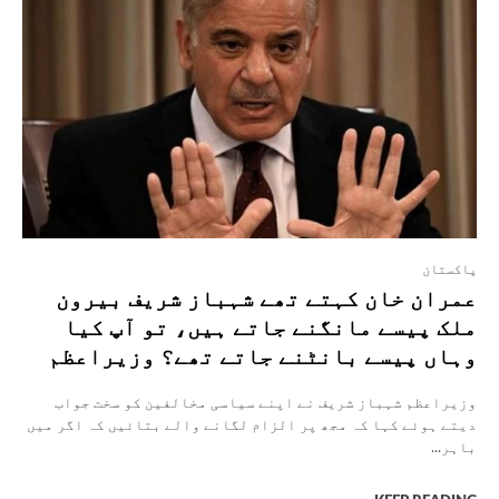
پاکستان
عمران خان کہتے تھے شہباز شریف بیرون
ملک پیسے مانگنے جاتے ہیں، تو آپ کیا
وہاں پیسے بانٹنے جاتے تھے؟ وزیراعظم
وزیراعظم شہباز شریف نے اپنے سیاسی مخالفین کو سخت جواب
دیتے ہوئے کہا کہ مجھ پر الزام لگانے والے بتائیں کہ اگر میں
باہر...