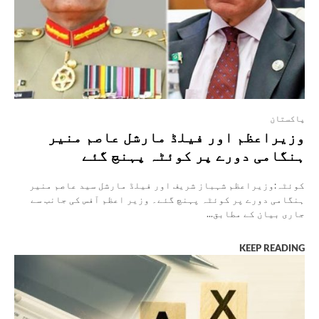
پاکستان
وزیراعظم اور فیلڈ مارشل عاصم منیر
ہنگامی دورے پر کوئٹہ پہنچ گئے
کوئٹہ:وزیراعظم شہباز شریف اور فیلڈ مارشل سید عاصم منیر
ہنگامی دورے پر کوئٹہ پہنچ گئے۔ وزیر اعظم آفس کی جانب سے
جاری بیان کے مطابق...
KEEP READING