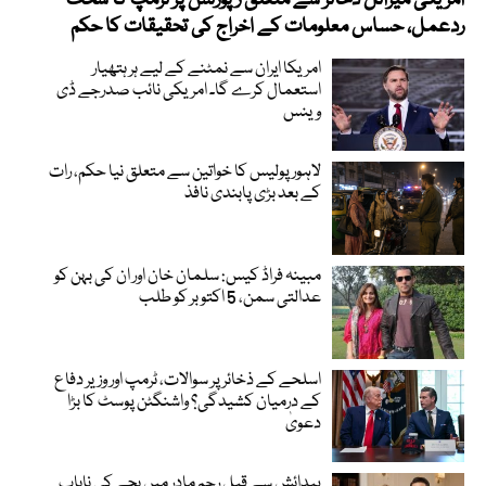
ردعمل، حساس معلومات کے اخراج کی تحقیقات کا حکم
امریکا ایران سے نمٹنے کے لیے ہر ہتھیار
استعمال کرے گا۔ امریکی نائب صدرجے ڈی
وینس
لاہور پولیس کا خواتین سے متعلق نیا حکم، رات
کے بعد بڑی پابندی نافذ
مبینہ فراڈ کیس: سلمان خان اور ان کی بہن کو
عدالتی سمن، 5 اکتوبر کو طلب
اسلحے کے ذخائر پر سوالات، ٹرمپ اور وزیر دفاع
کے درمیان کشیدگی؟ واشنگٹن پوسٹ کا بڑا
دعویٰ
پیدائش سے قبل رحم مادر میں بچے کی نایاب