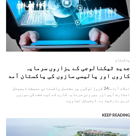
پاکستان
جدید ٹیکنالوجی کے ہزاروں سرمایہ
کاروں اور پالیسی سازوں کی پاکستان آمد
اسلام آباد:24 کروڑ لوگوں پر مشتمل پاکستانی معیشت ڈیجیٹل
اسٹارٹ اَپس اور بیرونی سرمایہ کاری کے لیے خطے کی موزوں
ترین مارکیٹ ہے۔ڈیجیٹل تعاون...
KEEP READING