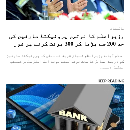
پاکستان
وزیراعظم کا نوٹس، پروٹیکٹڈ صارفین کی
حد 200 سے بڑھا کر 300 یونٹ کرنے پر غور
اسلام آباد: وزیراعظم شہباز شریف نے بجلی کے پروٹیکٹڈ صارفین
کو درپیش مسائل کا سخت نوٹس لیتے ہوئے ایک اعلیٰ سطحی کمیٹی
تشکیل دینے...
KEEP READING