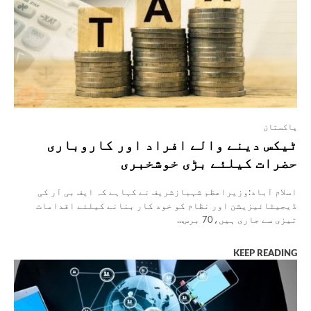
پاکستان
ٹیکس دینے والے افراد اور کاروباری
حضرات کیلئے بڑی خوشخبری
اسلام آباد:وزیراعظم شہبازشریف نے کہاہے کہ ایف بی آر کی
ڈیجیٹائیزیشن اور نظام کو خود کار بنانے کیلئے اقدامات
تیزی سے جاری ہیں،70 برس...
KEEP READING