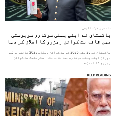
سائنس و ٹیکنالوجی
پاکستان نے اپنی پہلی سرکاری سرپرستی
میں قائم بٹ کوائن ریزرو کا اعلان کر دیا
پاکستان نے 28 مئی 2025 کو بٹ کوائن ویگاس 2025 کانفرنس کے
دوران اپنے پہلے سرکاری حمایت یافتہ اسٹریٹجک بٹ کوائن
ریزرو کا اعلان...
KEEP READING