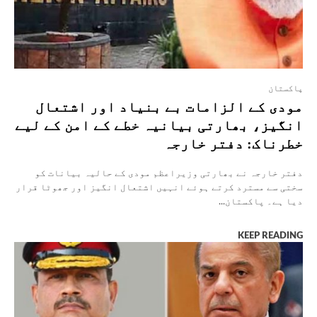
پاکستان
مودی کے الزامات بے بنیاد اور اشتعال
انگیز، بھارتی بیانیہ خطے کے امن کے لیے
خطرناک: دفتر خارجہ
دفتر خارجہ نے بھارتی وزیراعظم مودی کے حالیہ بیانات کو
سختی سے مسترد کرتے ہوئے انہیں اشتعال انگیز اور جھوٹا قرار
دیا ہے۔ پاکستان...
KEEP READING