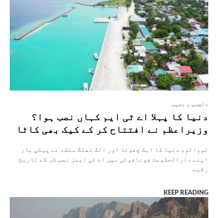
دلچسپ و عجیب
دنیا کا پہلا اے ٹی ایم کہاں نصب ہوا؟
وزیراعظم نے افتتاح کر کے کیک بھی کاٹا
تووالو، دنیا کا ایک چھوٹا اور الگ تھلگ ملک، نے پہلی بار
اپنے دارالحکومت فونافوٹی میں اے ٹی ایمز نصب کر کے تاریخ
رقم...
KEEP READING