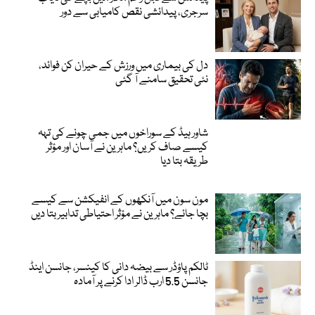
سرجری، پیدائشی نقص کامیابی سے دور
دل کی بیماری میں ورزش کے حیران کن فوائد،
نئی تحقیق سامنے آ گئی
شاور ہیڈ کے سوراخوں میں جمی چونے کی تہہ
کیسے صاف کریں؟ ماہرین نے آسان اور مؤثر
طریقہ بتا دیا
مون سون میں آنکھوں کے انفیکشن سے کیسے
بچا جائے؟ ماہرین نے مؤثر احتیاطی تدابیر بتا دیں
ٹالکم پاؤڈر سے بیضہ دانی کا کینسر، جانسن اینڈ
جانسن 5.5 ارب ڈالر ادا کرنے پر آمادہ