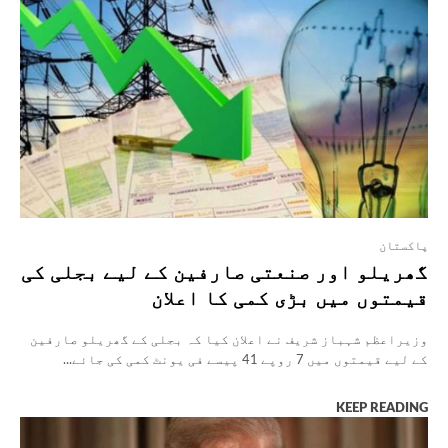
پاکستان
گھریلو اور صنعتی صارفین کے لیے بجلی کی
قیمتوں میں بڑی کمی کا اعلان
وزیراعظم شہباز شریف نے اعلان کیا کہ بجلی کے گھریلو صارفین
کے لیے قیمتوں میں 7 روپے 41 پیسے فی یونٹ کمی کی جائے...
KEEP READING