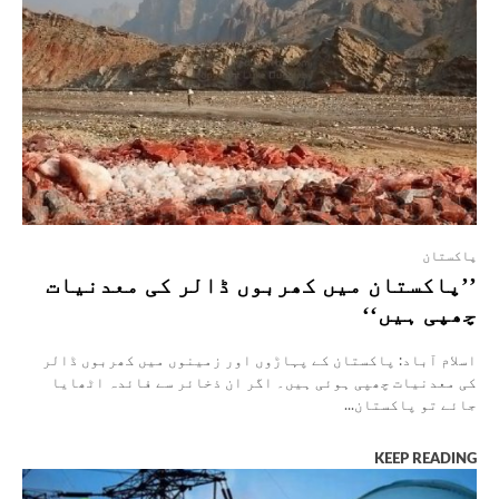
پاکستان
’’پاکستان میں کھربوں ڈالر کی معدنیات
چھپی ہیں‘‘
اسلام آباد: پاکستان کے پہاڑوں اور زمینوں میں کھربوں ڈالر
کی معدنیات چھپی ہوئی ہیں۔ اگر ان ذخائر سے فائدہ اٹھایا
جائے تو پاکستان...
KEEP READING