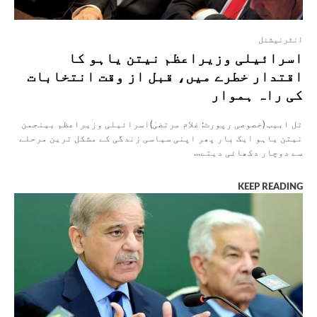
انٹرنیشنل
اسرائیلی وزیراعظم نیتن یاہو کا
اقتدار خطرے میں، قبل از وقت انتخابات
کی راہ ہموار
تل ابیب (خصوصی رپورٹ: غلام مرتضیٰ)اسرائیلی وزیراعظم بینجمن
نیتن یاہو ایک بار پھر اپنی سیاسی زندگی کے مشکل ترین مرحلے
سے دوچار دکھائی دیتے...
KEEP READING