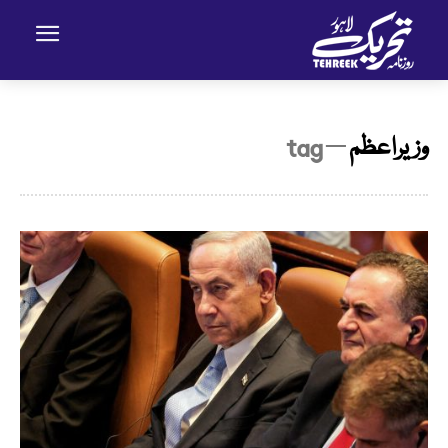
وزیراعظم
─ tag