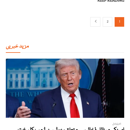
KEEP READING
2
1
مزید خبریں
انٹرنیشنل
امریکی میزائل ذخائر سے متعلق رپورٹس پر ٹرمپ کا سخت