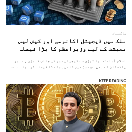
پاکستان
ملک میں ڈیجیٹل اکانومی اور کیش لیس
معیشت کے لیے وزیراعظم کا بڑا فیصلہ
اسلام آباد :دنیا تیزی سے ڈیجیٹل دور کی جانب گامزن ہے اور
پاکستان نے بھی اس دوڑ میں شامل ہونے کا فیصلہ کر لیا ہے۔...
KEEP READING