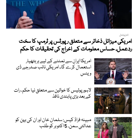
انٹرنیشنل
امریکی میزائل ذخائر سے متعلق رپورٹس پر ٹرمپ کا سخت
ردعمل، حساس معلومات کے اخراج کی تحقیقات کا حکم
امریکا ایران سے نمٹنے کے لیے ہر ہتھیار
استعمال کرے گا۔ امریکی نائب صدرجے ڈی
وینس
لاہور پولیس کا خواتین سے متعلق نیا حکم، رات
کے بعد بڑی پابندی نافذ
مبینہ فراڈ کیس: سلمان خان اور ان کی بہن کو
عدالتی سمن، 5 اکتوبر کو طلب