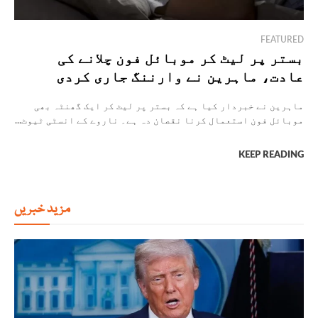
FEATURED
بستر پر لیٹ کر موبائل فون چلانے کی
عادت، ماہرین نے وارننگ جاری کردی
ماہرین نے خبردار کیا ہے کہ بستر پر لیٹ کر ایک گھنٹہ بھی
موبائل فون استعمال کرنا نقصان دہ ہے۔ ناروے کے انسٹی ٹیوٹ...
KEEP READING
مزید خبریں