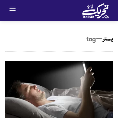
بستر
─ tag