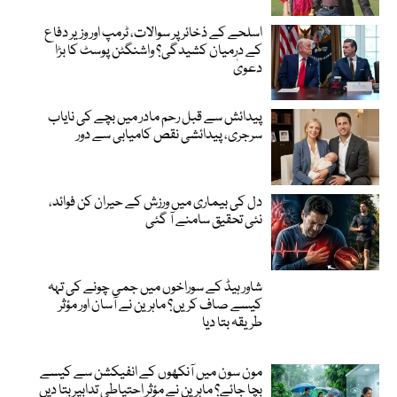
اسلحے کے ذخائر پر سوالات، ٹرمپ اور وزیر دفاع
کے درمیان کشیدگی؟ واشنگٹن پوسٹ کا بڑا
دعویٰ
پیدائش سے قبل رحم مادر میں بچے کی نایاب
سرجری، پیدائشی نقص کامیابی سے دور
دل کی بیماری میں ورزش کے حیران کن فوائد،
نئی تحقیق سامنے آ گئی
شاور ہیڈ کے سوراخوں میں جمی چونے کی تہہ
کیسے صاف کریں؟ ماہرین نے آسان اور مؤثر
طریقہ بتا دیا
مون سون میں آنکھوں کے انفیکشن سے کیسے
بچا جائے؟ ماہرین نے مؤثر احتیاطی تدابیر بتا دیں