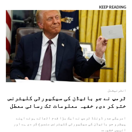
KEEP READING
انٹرنیشنل
ٹرمپ نے جو بائیڈن کی سیکیورٹی کلیئرنس
ختم کر دی، خفیہ معلومات تک رسائی معطل
امریکی صدر ڈونلڈ ٹرمپ نے ایک بڑا قدم اٹھاتے ہوئے اپنے
پیشرو جو بائیڈن کی سیکیورٹی کلیئرنس منسوخ کر دی ہے اور
انہیں خفیہ...