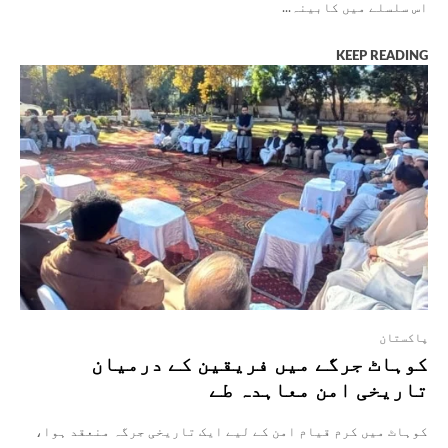
اس سلسلے میں کابینہ...
KEEP READING
پاکستان
کوہاٹ جرگے میں فریقین کے درمیان
تاریخی امن معاہدہ طے
کوہاٹ میں کرم قیام امن کے لیے ایک تاریخی جرگہ منعقد ہوا،