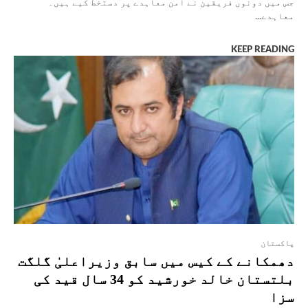
جس میں دونوں فریقین نے امن معاہدے پر دستخط کیے ہیں۔
معاہدے...
KEEP READING
پاکستان
دھمکانے کے کیس میں سابق وزیراعلیٰ گلگت
بلتستان خالد خورشید کو 34 سال قید کی
سزا