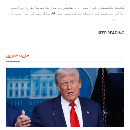
گلگت بلتستان کی انسداد دہشتگردی عدالت نے سابق وزیراعلیٰ
خالد خورشید کو دھمکانے کے کیس میں 34 سال قید کی سزا سنادی
ہے۔ ان...
KEEP READING
مزید خبریں