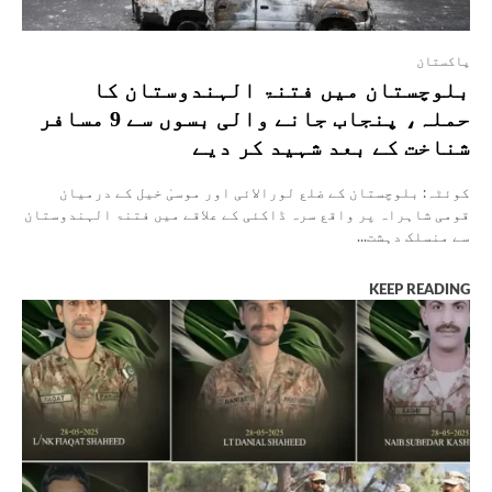
پاکستان
بلوچستان میں فتنۃ الہندوستان کا
حملہ، پنجاب جانے والی بسوں سے 9 مسافر
شناخت کے بعد شہید کر دیے
کوئٹہ: بلوچستان کے ضلع لورالائی اور موسیٰ خیل کے درمیان
قومی شاہراہ پر واقع سرہ ڈاکئی کے علاقے میں فتنۃ الہندوستان
سے منسلک دہشت...
KEEP READING