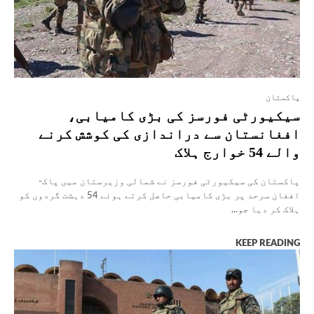
پاکستان
سیکیورٹی فورسز کی بڑی کامیابی،
افغانستان سے دراندازی کی کوشش کرنے
والے 54 خوارج ہلاک
پاکستان کی سیکیورٹی فورسز نے شمالی وزیرستان میں پاک-
افغان سرحد پر بڑی کامیابی حاصل کرتے ہوئے 54 دہشت گردوں کو
ہلاک کر دیا جو...
KEEP READING