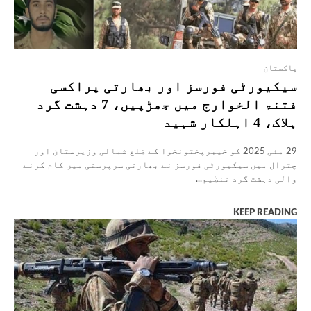
پاکستان
سیکیورٹی فورسز اور بھارتی پراکسی
فتنۃ الخوارج میں جھڑپیں، 7 دہشت گرد
ہلاک، 4 اہلکار شہید
29 مئی 2025 کو خیبرپختونخوا کے ضلع شمالی وزیرستان اور
چترال میں سیکیورٹی فورسز نے بھارتی سرپرستی میں کام کرنے
والی دہشت گرد تنظیم...
KEEP READING