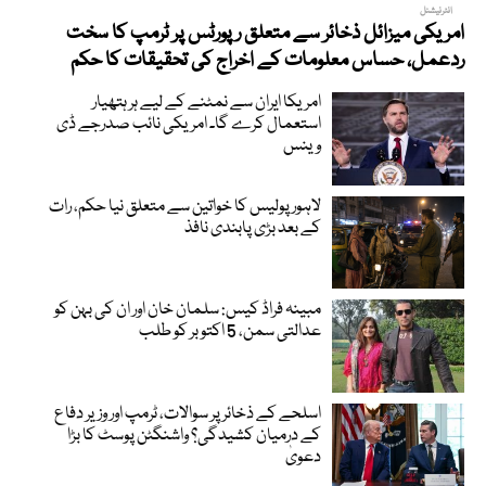
انٹرنیشنل
امریکی میزائل ذخائر سے متعلق رپورٹس پر ٹرمپ کا سخت
ردعمل، حساس معلومات کے اخراج کی تحقیقات کا حکم
امریکا ایران سے نمٹنے کے لیے ہر ہتھیار
استعمال کرے گا۔ امریکی نائب صدرجے ڈی
وینس
لاہور پولیس کا خواتین سے متعلق نیا حکم، رات
کے بعد بڑی پابندی نافذ
مبینہ فراڈ کیس: سلمان خان اور ان کی بہن کو
عدالتی سمن، 5 اکتوبر کو طلب
اسلحے کے ذخائر پر سوالات، ٹرمپ اور وزیر دفاع
کے درمیان کشیدگی؟ واشنگٹن پوسٹ کا بڑا
دعویٰ