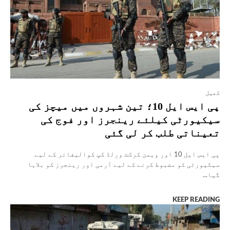
کھیل
پی ایس ایل 10؛ تین شہروں میں میچز کی
سیکیورٹی کیلئے رینجرز اور فوج کی
تعیناتی طلب کر لی گئی
پی ایس ایل 10 اور ویمن کرکٹ ورلڈ کپ کوالیفائر کے لیے
سیکیورٹی کو مضبوط کرنے کے لیے آرمی اور رینجرز کو بلایا
گیا...
KEEP READING