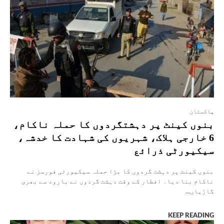
پاکستان
بنوں کینٹ پر دہشتگردوں کا حملہ ناکام،
6 خارجی ہلاک، شہریوں کی شہادت کا خدشہ،
سیکیورٹی ذرائع
بنوں کینٹ پر دہشت گردوں کا بڑا حملہ سیکیورٹی فورسز نے
ناکام بنا دیا۔ افطار کے وقت دہشت گردوں نے بارود سے بھری
گاڑیاں...
KEEP READING