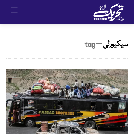
سیکیورٹی
─ tag