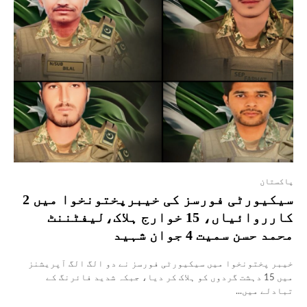
پاکستان
سیکیورٹی فورسز کی خیبرپختونخوا میں 2
کارروائیاں، 15 خوارج ہلاک،لیفٹننٹ
محمد حسن سمیت 4 جوان شہید
خیبر پختونخوا میں سیکیورٹی فورسز نے دو الگ الگ آپریشنز
میں 15 دہشت گردوں کو ہلاک کر دیا، جبکہ شدید فائرنگ کے
تبادلے میں...