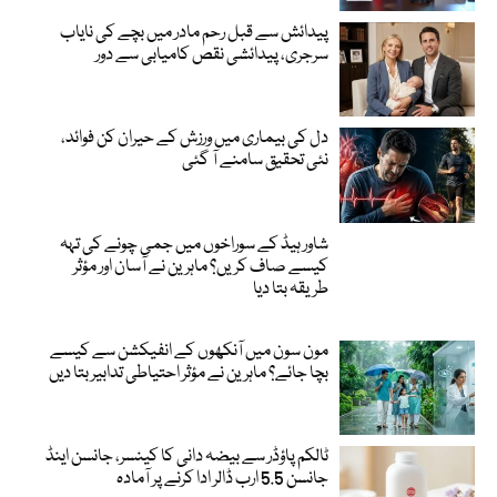
پیدائش سے قبل رحم مادر میں بچے کی نایاب
سرجری، پیدائشی نقص کامیابی سے دور
دل کی بیماری میں ورزش کے حیران کن فوائد،
نئی تحقیق سامنے آ گئی
شاور ہیڈ کے سوراخوں میں جمی چونے کی تہہ
کیسے صاف کریں؟ ماہرین نے آسان اور مؤثر
طریقہ بتا دیا
مون سون میں آنکھوں کے انفیکشن سے کیسے
بچا جائے؟ ماہرین نے مؤثر احتیاطی تدابیر بتا دیں
ٹالکم پاؤڈر سے بیضہ دانی کا کینسر، جانسن اینڈ
جانسن 5.5 ارب ڈالر ادا کرنے پر آمادہ