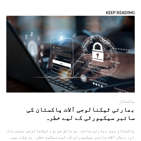
KEEP READING
پاکستان
بھارتی ٹیکنالوجی آلات پاکستان کی
سائبر سیکیورٹی کے لیے خطرہ
پاکستان میں بھارتی ساختہ موبائل فونز، ٹیکنالوجی مصنوعات
اور دیگر آلات سائبر سیکیورٹی کے لیے سنگین خطرہ بن چکے ہیں۔