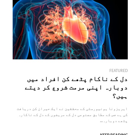
FEATURED
دل کے ناکام پٹھے کن افراد میں
دوبارہ اپنی مرمت شروع کر دیتے
ہیں؟
ایریزونا یونیورسٹی کے محققین نے ایک حیران کن دریافت
کی ہے جس کے مطابق مصنوعی دل کے مریضوں کے دل کے ناکارہ
پٹھے دوبارہ...