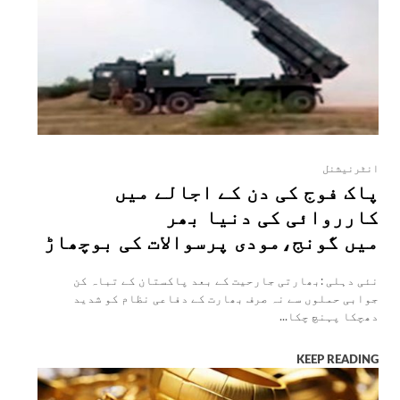
انٹرنیشنل
پاک فوج کی دن کے اجالے میں
کارروائی کی دنیا بھر
میں گونج،مودی پرسوالات کی بوچھاڑ
نئی دہلی :بھارتی جارحیت کے بعد پاکستان کے تباہ کن
جوابی حملوں سے نہ صرف بھارت کے دفاعی نظام کو شدید
دھچکا پہنچ چکا...
KEEP READING