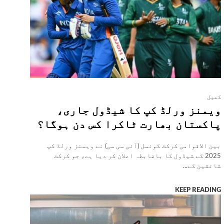
کھیل
ویمنز ورلڈ کپ کا شیڈول جاری،
پاکستان بھارت ٹاکرا کس دن ہوگا؟
بین الاقوامی کرکٹ کونسل (آئی سی سی) نے ویمنز ورلڈ کپ
2025 کے شیڈول کا باضابطہ اعلان کر دیا ہے، جو کرکٹ
شائقین کے...
KEEP READING