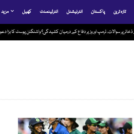
تازہ ترین
پاکستان
انٹرنیشنل
انٹرٹینمنٹ
کھیل
مزید
خائر پر سوالات، ٹرمپ اور وزیر دفاع کے درمیان کشیدگی؟ واشنگٹن پوسٹ کا بڑا دعوی