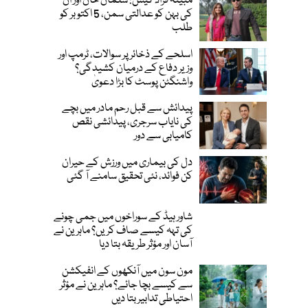
مبینہ فراڈ کیس: سلمان خان اور ان
کی بہن کو عدالتی سمن، 5 اکتوبر کو
طلب
اسلحے کے ذخائر پر سوالات، ٹرمپ اور
وزیر دفاع کے درمیان کشیدگی؟
واشنگٹن پوسٹ کا بڑا دعویٰ
پیدائش سے قبل رحم مادر میں بچے
کی نایاب سرجری، پیدائشی نقص
کامیابی سے دور
دل کی بیماری میں ورزش کے حیران
کن فوائد، نئی تحقیق سامنے آ گئی
شاور ہیڈ کے سوراخوں میں جمی چونے
کی تہہ کیسے صاف کریں؟ ماہرین نے
آسان اور مؤثر طریقہ بتا دیا
مون سون میں آنکھوں کے انفیکشن
سے کیسے بچا جائے؟ ماہرین نے مؤثر
احتیاطی تدابیر بتا دیں