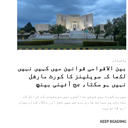
پاکستان
بین الاقوامی قوانین میں کہیں نہیں
لکھا کہ سویلینز کا کورٹ مارشل
نہیں ہو سکتا، جج آئینی بینچ
سپریم کورٹ میں فوجی عدالتوں میں سویلینز کے ٹرائل کے
معاملے پر سماعت جاری ہے، جس میں ججز اور وکلاء کے درمیان
اہم قانونی...
KEEP READING