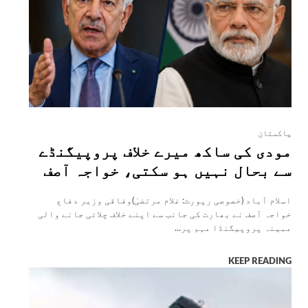
پاکستان
مودی کی ساکھ میرے خلاف پروپیگنڈے
سے بحال نہیں ہو سکتی، خواجہ آصف
اسلام آباد (خصوصی رپورٹ: غلام مرتضیٰ)وفاقی وزیر دفاع
خواجہ آصف نے بھارت کی جانب سے اپنے خلاف چلائی جانے والی
مبینہ پروپیگنڈا مہم پر...
KEEP READING