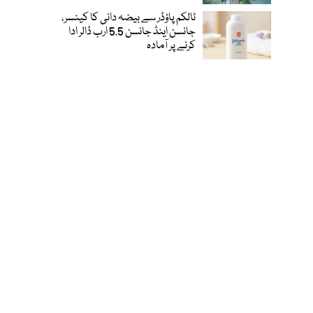
ٹالکم پاؤڈر سے بیضہ دانی کا کینسر،
جانسن اینڈ جانسن 5.5 ارب ڈالر ادا
کرنے پر آمادہ