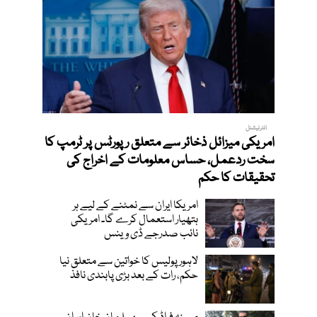
انٹرنیشنل
امریکی میزائل ذخائر سے متعلق رپورٹس پر ٹرمپ کا
سخت ردعمل، حساس معلومات کے اخراج کی
تحقیقات کا حکم
امریکا ایران سے نمٹنے کے لیے ہر
ہتھیار استعمال کرے گا۔ امریکی
نائب صدرجے ڈی وینس
لاہور پولیس کا خواتین سے متعلق نیا
حکم، رات کے بعد بڑی پابندی نافذ