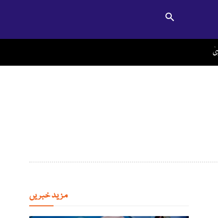
ٰ
مزید خبریں