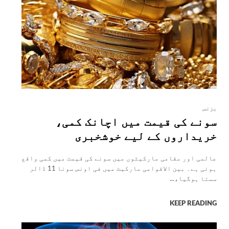
بزنس
سونے کی قیمت میں اچانک کمی،
خریداروں کے لیے خوشخبری
عالمی اور مقامی مارکیٹوں میں سونے کی قیمت میں کمی واقع
ہوئی ہے۔ بین الاقوامی مارکیٹ میں فی اونس سونا 11 ڈالر
سستا ہوگیا،...
KEEP READING