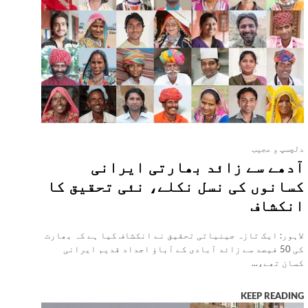
دلچسپ و عجیب
آدھے سے زائد بھارتی ایرانی
کسانوں کی نسل نکلے، نئی تحقیق کا
انکشاف
لاہور: ایک تازہ جینیاتی تحقیق نے انکشاف کیا ہے کہ بھارت
کی 50 فیصد سے زائد آبادی کے آباؤ اجداد قدیم ایرانی
کسان تھے،...
KEEP READING