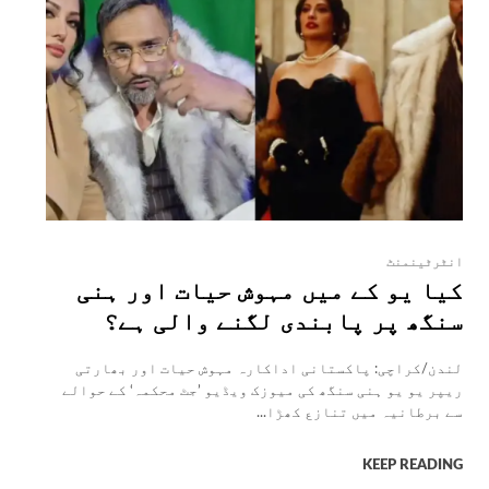
انٹرٹینمنٹ
کیا یو کے میں مہوش حیات اور ہنی
سنگھ پر پابندی لگنے والی ہے؟
لندن/کراچی: پاکستانی اداکارہ مہوش حیات اور بھارتی
ریپر یو یو ہنی سنگھ کی میوزک ویڈیو ’جٹ محکمہ‘ کے حوالے
سے برطانیہ میں تنازع کھڑا...
KEEP READING