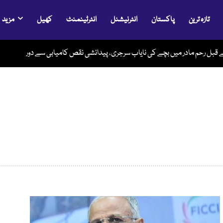
تازہ ترین
پاکستان
انٹرنیشنل
انٹرٹینمنٹ
کھیل
مزید
قبل رحم مادر میں بچے کی نایاب سرجری، پیدائشی نقص کامیابی سے دور