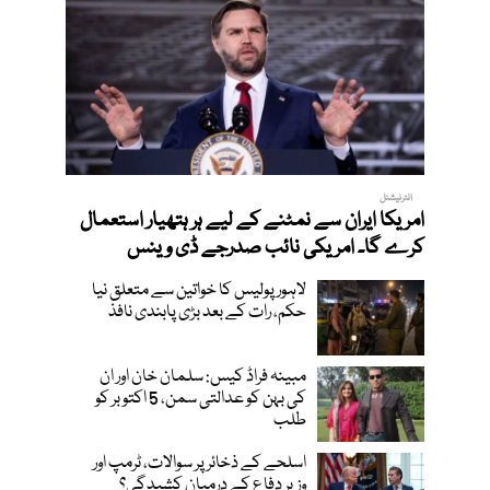
انٹرنیشنل
امریکا ایران سے نمٹنے کے لیے ہر ہتھیار استعمال
کرے گا۔ امریکی نائب صدرجے ڈی وینس
لاہور پولیس کا خواتین سے متعلق نیا
حکم، رات کے بعد بڑی پابندی نافذ
مبینہ فراڈ کیس: سلمان خان اور ان
کی بہن کو عدالتی سمن، 5 اکتوبر کو
طلب
اسلحے کے ذخائر پر سوالات، ٹرمپ اور
وزیر دفاع کے درمیان کشیدگی؟