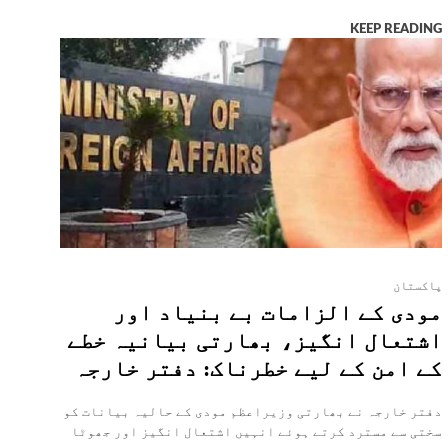
KEEP READING
پاکستان
مودی کے الزامات بے بنیاد اور
اشتعال انگیز، بھارتی بیانیہ خطے
کے امن کے لیے خطرناک: دفتر خارجہ
دفتر خارجہ نے بھارتی وزیراعظم مودی کے حالیہ بیانات کو
سختی سے مسترد کرتے ہوئے انہیں اشتعال انگیز اور جھوٹا