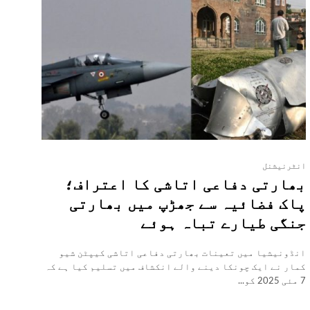
انٹرنیشنل
بھارتی دفاعی اتاشی کا اعتراف؛
پاک فضائیہ سے جھڑپ میں بھارتی
جنگی طیارے تباہ ہوئے
انڈونیشیا میں تعینات بھارتی دفاعی اتاشی کیپٹن شیو
کمار نے ایک چونکا دینے والے انکشاف میں تسلیم کیا ہے کہ
7 مئی 2025 کو...