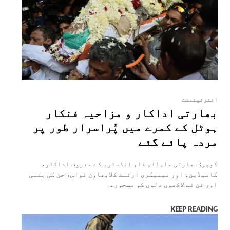
انٹرٹینمنٹ
بھارتی اداکار و مزاحیہ فنکار
ہوٹل کے کمرے میں پُراسرار طور پر
مردہ پائے گئے
کوچی: بھارتی ملیالم فلم انڈسٹری کے معروف اداکار،
کامیڈین، اور میمیکری آرٹسٹ کلابھاون نواس، جن کی ہنسی
اور فن نے لاکھوں دلوں کو مسحور...
KEEP READING