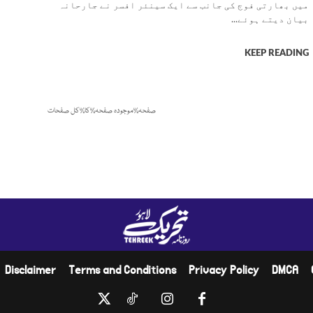
میں بھارتی فوج کی جانب سے ایک سینئر افسر نے جارحانہ
بیان دیتے ہوئے...
KEEP READING
صفحہ%موجودہ صفحہ%کا%کل صفحات
Disclaimer
Terms and Conditions
Privacy Policy
DMCA