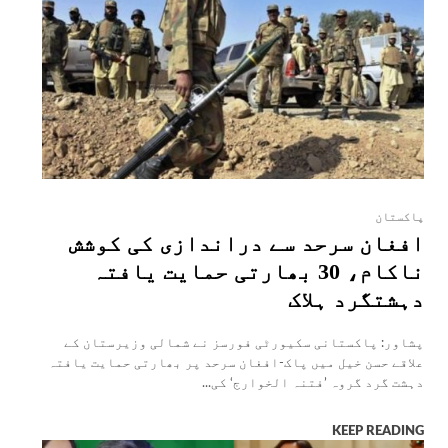
پاکستان
افغان سرحد سے دراندازی کی کوشش
ناکام، 30 بھارتی حمایت یافتہ
دہشتگرد ہلاک
پشاور: پاکستانی سکیورٹی فورسز نے شمالی وزیرستان کے
علاقے حسن خیل میں پاک-افغان سرحد پر بھارتی حمایت یافتہ
دہشت گرد گروہ ’فتنہ الخوارج‘ کی...
KEEP READING