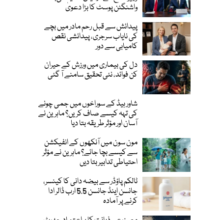
واشنگٹن پوسٹ کا بڑا دعویٰ
پیدائش سے قبل رحم مادر میں بچے
کی نایاب سرجری، پیدائشی نقص
کامیابی سے دور
دل کی بیماری میں ورزش کے حیران
کن فوائد، نئی تحقیق سامنے آ گئی
شاور ہیڈ کے سوراخوں میں جمی چونے
کی تہہ کیسے صاف کریں؟ ماہرین نے
آسان اور مؤثر طریقہ بتا دیا
مون سون میں آنکھوں کے انفیکشن
سے کیسے بچا جائے؟ ماہرین نے مؤثر
احتیاطی تدابیر بتا دیں
ٹالکم پاؤڈر سے بیضہ دانی کا کینسر،
جانسن اینڈ جانسن 5.5 ارب ڈالر ادا
کرنے پر آمادہ