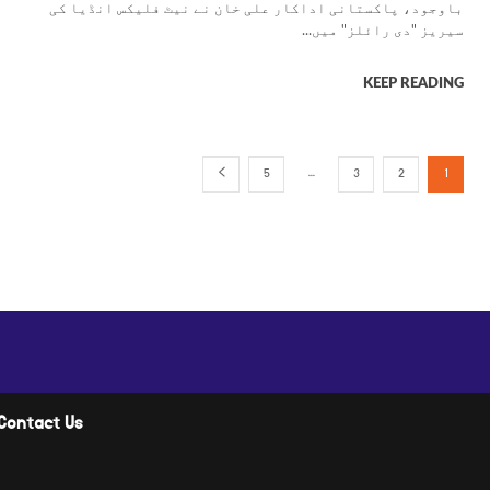
باوجود، پاکستانی اداکار علی خان نے نیٹ فلیکس انڈیا کی
سیریز "دی رائلز" میں...
KEEP READING
...
5
3
2
1
Contact Us