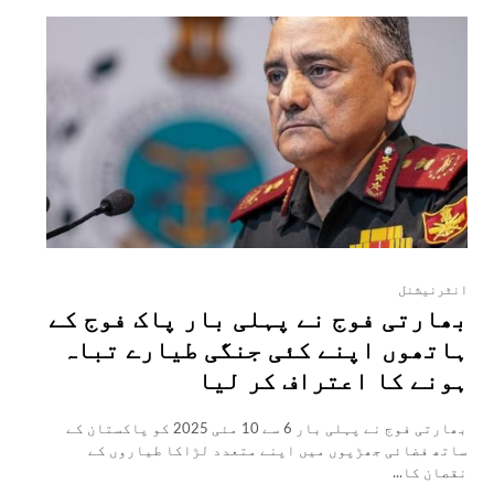
انٹرنیشنل
بھارتی فوج نے پہلی بار پاک فوج کے
ہاتھوں اپنے کئی جنگی طیارے تباہ
ہونے کا اعتراف کر لیا
بھارتی فوج نے پہلی بار 6 سے 10 مئی 2025 کو پاکستان کے
ساتھ فضائی جھڑپوں میں اپنے متعدد لڑاکا طیاروں کے
نقصان کا...