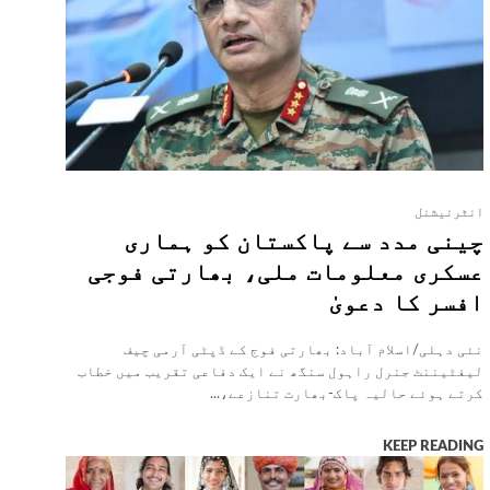
انٹرنیشنل
چینی مدد سے پاکستان کو ہماری
عسکری معلومات ملی، بھارتی فوجی
افسر کا دعویٰ
نئی دہلی/اسلام آباد: بھارتی فوج کے ڈپٹی آرمی چیف
لیفٹیننٹ جنرل راہول سنگھ نے ایک دفاعی تقریب میں خطاب
کرتے ہوئے حالیہ پاک-بھارت تنازعے،...
KEEP READING