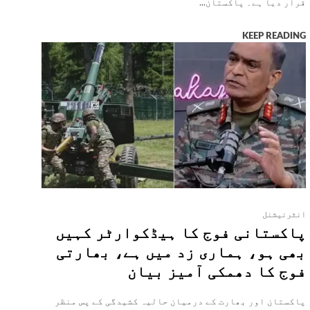
قرار دیا ہے۔ پاکستان...
KEEP READING
انٹرنیشنل
پاکستانی فوج کا ہیڈکوارٹر کہیں
بھی ہو، ہماری زد میں ہے، بھارتی
فوج کا دھمکی آمیز بیان
پاکستان اور بھارت کے درمیان حالیہ کشیدگی کے پس منظر