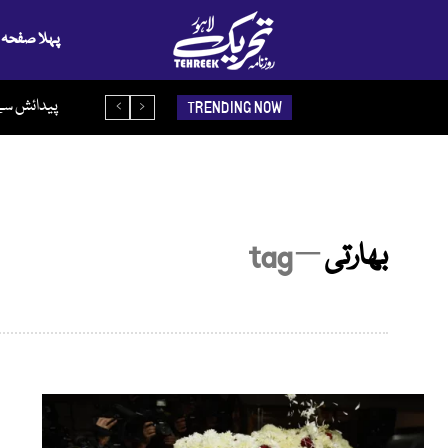
پہلا صفحہ
پیدائش سے 
TRENDING NOW
بھارتی
─ tag