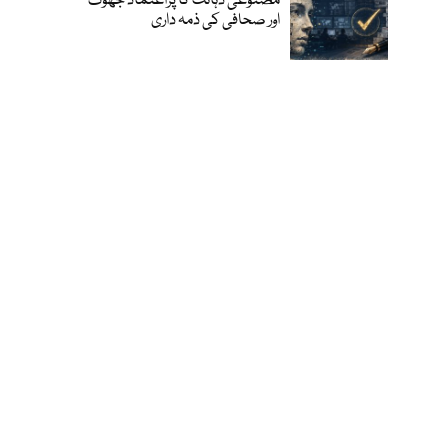
مصنوعی ذہانت کا پراعتماد جھوٹ
اور صحافی کی ذمہ داری