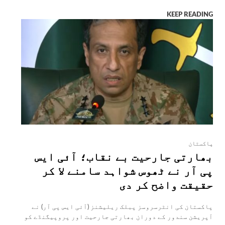
KEEP READING
پاکستان
بھارتی جارحیت بے نقاب؛ آئی ایس
پی آر نے ٹھوس شواہد سامنے لا کر
حقیقت واضح کر دی
پاکستان کی انٹرسروسز پبلک ریلیشنز (آئی ایس پی آر) نے
آپریشن سندور کے دوران بھارتی جارحیت اور پروپیگنڈے کو