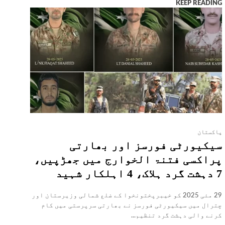
KEEP READING
پاکستان
سیکیورٹی فورسز اور بھارتی
پراکسی فتنۃ الخوارج میں جھڑپیں،
7 دہشت گرد ہلاک، 4 اہلکار شہید
29 مئی 2025 کو خیبرپختونخوا کے ضلع شمالی وزیرستان اور
چترال میں سیکیورٹی فورسز نے بھارتی سرپرستی میں کام
کرنے والی دہشت گرد تنظیم...