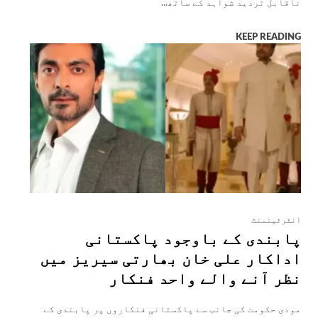
ناقابل تردید شواہد کے ساتھ...
KEEP READING
انٹرٹینمنٹ
پابندی کے باوجود پاکستانی
اداکار علی خان بھارتی سیریز میں
نظر آنے والے واحد فنکار
مودی حکومت کی جانب سے پاکستانی فنکاروں پر پابندی کے